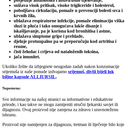
posjeduje antibiotsko i antivirusno djelovanje,
snižava visok pritisak, visoke trigliceride i holesterol,
poboljšava cirkulaciju, pomaže u prevenciji bolesti srca i
krvnih žila,
ublažava respiratorne infekcije, pomaže eliminaciju viška
sluzi iz pluća i tako omogućava lakše disanje i
iskašljavanje, pa je korisna kod bronhitisa i astme,
ublažava simptome gripe i prehlade,
djeluje protuupalno pa se preporučuju kod artritisa i
reume,
čisti želudac i crijeva od nataloženih toksina,
jača imunitet.
Ukoliko želite da izbjegnete neugodan zadah nakon konzumacije
srijemuša iz naše ponude izdvajamo
srijemoš, divlji bijeli luk
biljne kapsule ALLIURSIL
.
Napomena:
Sve informacije na našoj stranici su informativne i edukativne
prirode, i kao takve ne mogu zamijeniti stručni ljekarski savjet ili
dijagnozu. Ovaj proizvod nije zamjena za zdravu i uravnoteženu
ishranu.
Proizvod nije namijenjen za dijagnozu, tretman ili liječenje bilo koje