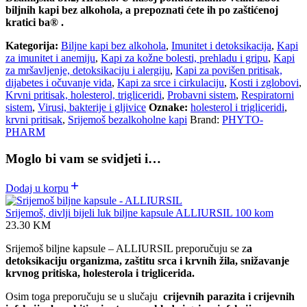
biljnih kapi bez alkohola, a prepoznati ćete ih po zaštićenoj
kratici ba® .
Kategorija:
Biljne kapi bez alkohola
,
Imunitet i detoksikacija
,
Kapi
za imunitet i anemiju
,
Kapi za kožne bolesti, prehladu i gripu
,
Kapi
za mršavljenje, detoksikaciju i alergiju
,
Kapi za povišen pritisak,
dijabetes i očuvanje vida
,
Kapi za srce i cirkulaciju
,
Kosti i zglobovi
,
Krvni pritisak, holesterol, trigliceridi
,
Probavni sistem
,
Respiratorni
sistem
,
Virusi, bakterije i gljivice
Oznake:
holesterol i trigliceridi
,
krvni pritisak
,
Srijemoš bezalkoholne kapi
Brand:
PHYTO-
PHARM
Moglo bi vam se svidjeti i…
Dodaj u korpu
Srijemoš, divlji bijeli luk biljne kapsule ALLIURSIL 100 kom
23.30
KM
Srijemoš biljne kapsule – ALLIURSIL preporučuju se z
a
detoksikaciju organizma, zaštitu srca i krvnih žila, snižavanje
krvnog pritiska, holesterola i triglicerida.
Osim toga preporučuju se u slučaju
crijevnih parazita i crijevnih