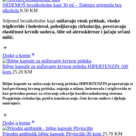
SRIJEMOŠ bezalkoholne kapi 30 ml – Tinktura srijemuša bez
alkohola
8.50
KM
Srijemoš bezalkoholne kapi
snižavaju visok pritisak, visoke
trigliceride i holesterol, poboljšavaju cirkulaciju, povećavaju
elastičnost krvnih sudova, štite od ateroskleroze i jačaju srčani
mišić.
Dodaj u korpu
Biljne kapsule za snižavanje krvnog pritiska HIPERTENZIN 100
kom
25.20
KM
Biljne kapsule za snižavanje krvnog pritiska HIPERTENZIN preporučuju se
kod povišenog krvnog pritiska, zujanja u ušima, holesterola i triglicerida te
kao prirodna pomoć za očuvanje zdravlja kardiovaskularnog sistema.
Pospješuju cirkulaciju, potiču izmokravanje, čiste krvne sudove i djeluju
umirujuće.
Dodaj u korpu
Prirodni antibiotik biljne kapsule Phytocilin 90 kom
25.70
KM