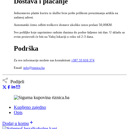
Dostava i plaćanje
srijemuša
bez
Jednostavno platite kuriru iz službe brze pošte prilikom preuzimanja artikla na
alkohola
zadanoj adresi.
količina
Automatski ćemo odbiti troškove dostave ukoliko iznos prelazi 50,00KM.
Sve pošiljke koje zaprimimo radnim danima do podne šaljemo isti dan. U skladu sa
ovim proizvodi će biti na Vašoj lokaciji u roku od 2-3 dana.
Podrška
Za sve informacije možete nas kontaktirati
+387 33 616 374
Email:
info@riznica.ba
Podijeli
Kupljeno zajedno
Opis
Dodaj u korpu