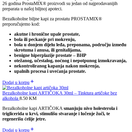
26 godina ProstaMIX® proizvodi su jedan od najprodavanijih
preparata u našoj biljnoj apoteci.
Bezalkoholne biljne kapi za prostatu PROSTAMIX®
preporučujemo kod:
akutne i hronične upale prostate,
bola ili peckanje pri mokrenju,
bola u donjem dijelu leđa, preponama, području između
skrotuma i anusa, ili genitalijama,
benigne hiperplazije prostate – BHP
otežanog, učestalog, noćnog i nepotpunog izmokravanja,
nekontroliranog kapanja nakon mokrenja,
upalnih procesa i uvećanja prostate.
Dodaj u korpu
Bezalkoholne kapi ARTIČOKA 30ml – Tinktura artičoke bez
alkohola
8.50
KM
Bezalkoholne kapi ARTIČOKA
smanjuju nivo holesterola i
triglicerida u krvi, stimulišu stvaranje i lučenje žuči, te
regenerišu ćelije jetre.
Dodaj u korpu