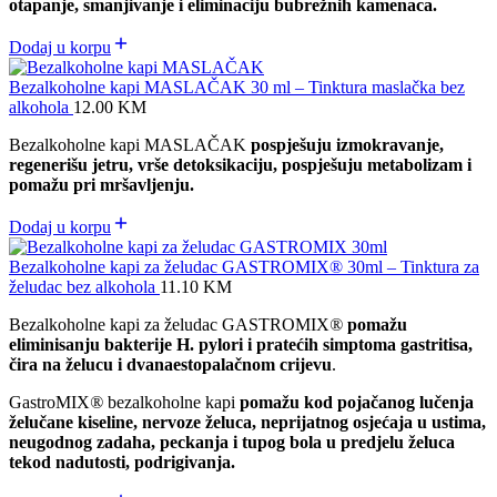
otapanje, smanjivanje i eliminaciju bubrežnih kamenaca.
Dodaj u korpu
Bezalkoholne kapi MASLAČAK 30 ml – Tinktura maslačka bez
alkohola
12.00
KM
Bezalkoholne kapi MASLAČAK
pospješuju izmokravanje,
regenerišu jetru, vrše detoksikaciju, pospješuju metabolizam i
pomažu pri mršavljenju.
Dodaj u korpu
Bezalkoholne kapi za želudac GASTROMIX® 30ml – Tinktura za
želudac bez alkohola
11.10
KM
Bezalkoholne kapi za želudac GASTROMIX
®
pomažu
eliminisanju bakterije H. pylori i pratećih simptoma gastritisa,
čira na želucu i dvanaestopalačnom crijevu
.
GastroMIX
®
bezalkoholne kapi
pomažu kod pojačanog lučenja
želučane kiseline, nervoze želuca, neprijatnog osjećaja u ustima,
neugodnog zadaha, peckanja i tupog bola u predjelu želuca
tekod nadutosti, podrigivanja.