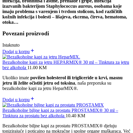
infekcija,
bronhitisa i astme,
prehlade i gripe,
infekcija
izazvanih bakterijom Staphylococcus aureus,
osobama koje
imaju problema s varenjem i tvrdom stolicom, kod
različitih
kožnih infekcija i bolesti – lišajeva, ekcema, čireva, hematoma,
otoka…
Povezani proizvodi
Istaknuto
Dodaj u korpu
Bezalkoholne kapi za jetru HEPARMIX® 30 ml – Tinktura za jetru
bez alkohola
11.00
KM
Ukoliko imate
povišen holesterol ili trigliceride u krvi, masnu
jetru ili želite očistiti jetru od toksina
, naša preporuka su
bezalkoholne kapi za jetru HeparMIX
®
.
Dodaj u korpu
Bezalkoholne biljne kapi za prostatu PROSTAMIX® 30 ml –
Tinktura za prostatu bez alkohola
10.40
KM
Bezalkoholne biljne kapi za prostatu PROSTAMIX® djeluju
tonizirajuće i poticajno na mokraćne i spolne organe muškaraca. Već