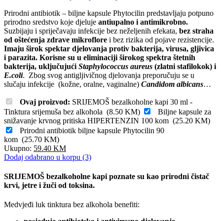
Prirodni antibiotik – biljne kapsule Phytocilin predstavljaju potpuno
prirodno sredstvo koje djeluje
antiupalno i antimikrobno.
Suzbijaju i spriječavaju infekcije bez neželjenih efekata,
bez straha
od oštećenja zdrave mikroflore
i bez rizika od pojave rezistencije.
Imaju širok spektar djelovanja protiv bakterija, virusa, gljivica
i parazita. Korisne su u eliminaciji širokog spektra štetnih
bakterija, uključujući
Staphylococcus aureus
(zlatni stafilokok) i
E.coli
. Zbog svog antigljivičnog djelovanja preporučuju se u
slučaju infekcije (kožne, oralne, vaginalne)
Candidom albicans
…
Ovaj proizvod:
SRIJEMOŠ bezalkoholne kapi 30 ml -
Tinktura srijemuša bez alkohola
(
8.50
KM
)
Biljne kapsule za
snižavanje krvnog pritiska HIPERTENZIN 100 kom
(
25.20
KM
)
Prirodni antibiotik biljne kapsule Phytocilin 90
kom
(
25.70
KM
)
Ukupno:
59.40
KM
Dodaj odabrano u korpu (3)
SRIJEMOŠ bezalkoholne kapi poznate su kao prirodni čistač
krvi, jetre i žuči od toksina.
Medvjeđi luk tinktura bez alkohola benefiti: