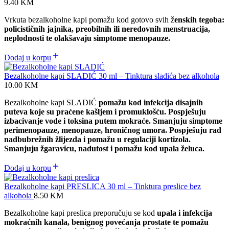
9.40
KM
Vrkuta bezalkoholne kapi pomažu kod gotovo svih ž
enskih tegoba:
policističnih jajnika, preobilnih ili neredovnih menstruacija,
neplodnosti te olakšavaju simptome menopauze.
Dodaj u korpu
Bezalkoholne kapi SLADIĆ 30 ml – Tinktura sladića bez alkohola
10.00
KM
Bezalkoholne kapi SLADIĆ
pomažu kod infekcija disajnih
puteva koje su praćene kašljem i promuklošću. Pospješuju
izbacivanje vode i toksina putem mokraće. Smanjuju simptome
perimenopauze, menopauze, hroničnog umora. Pospješuju rad
nadbubrežnih žlijezda i pomažu u regulaciji kortizola.
Smanjuju žgaravicu, nadutost i pomažu kod upala želuca.
Dodaj u korpu
Bezalkoholne kapi PRESLICA 30 ml – Tinktura preslice bez
alkohola
8.50
KM
Bezalkoholne kapi preslica preporučuju se kod
upala i infekcija
mokraćnih kanala, benignog povećanja prostate te pomažu