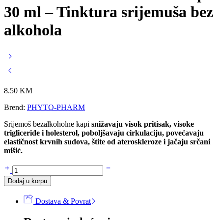
30 ml – Tinktura srijemuša bez
alkohola
8.50
KM
Brend:
PHYTO-PHARM
Srijemoš bezalkoholne kapi
snižavaju visok pritisak, visoke
trigliceride i holesterol, poboljšavaju cirkulaciju, povećavaju
elastičnost krvnih sudova, štite od ateroskleroze i jačaju srčani
mišić.
SRIJEMOŠ
bezalkoholne
Dodaj u korpu
kapi
30
Dostava & Povrat
ml
-
Tinktura