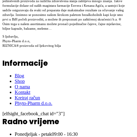
jedinstvenih proizvoda za različita zdravstvena stanja zahtijeva mnogo znanja. Takve
formulacije dolaze od naših magistara farmacije Envera i Kenana Agića, a sastojci koje
sadrže osiguravaju da svaki od preparata daje maksimalne rezultate za očuvanje vašeg
zdravlja. Iznimno se ponosimo našom širokom paletom bezalkoholnih kapi koje smo
prvi u BiH počeli proizvoditi, a možete ih prepoznati po zaštićenoj skraćenici b.a. ®
Osim toga u našem asortimanu možete pronaći pojedinačne čajeve, čajne mješavine,
biljne kapsule, balzame, meleme…
S ljubavlju,
Phyto-Pharm d.o.o,
RIZNICA® proizvoda od ljekovitog bilja
Informacije
Blog
Shop
O nama
Kontakt
Kreiraj račun
Phyto-Pharm d.o.o.
[elfsight_facebook_chat id="3"]
Radno vrijeme
Ponedjeljak - petak
09:00 - 16:30