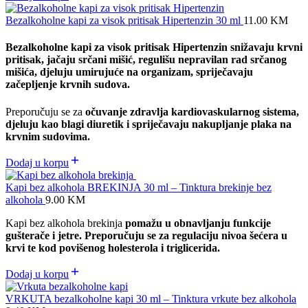
Bezalkoholne kapi za visok pritisak Hipertenzin 30 ml
11.00
KM
Bezalkoholne kapi za visok pritisak Hipertenzin
snižavaju krvni
pritisak,
jačaju srčani mišić,
regulišu nepravilan rad srčanog
mišića,
djeluju umirujuće na organizam,
spriječavaju
začepljenje krvnih sudova.
Preporučuju se za
očuvanje zdravlja kardiovaskularnog sistema,
djeluju kao blagi diuretik i spriječavaju nakupljanje plaka na
krvnim sudovima.
Dodaj u korpu
Kapi bez alkohola BREKINJA 30 ml – Tinktura brekinje bez
alkohola
9.00
KM
Kapi bez alkohola brekinja
pomažu u obnavljanju funkcije
gušterače i jetre. Preporučuju se za regulaciju nivoa šećera u
krvi te kod povišenog holesterola i triglicerida.
Dodaj u korpu
VRKUTA bezalkoholne kapi 30 ml – Tinktura vrkute bez alkohola