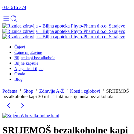
033 616 374
Čajevi
Čajne mješavine
Biljne kapi bez alkohola
Biljne kapsule
Njega lica i tijela
Ostalo
Blog
Početna
Shop
Zdravlje A-Ž
Kosti i zglobovi
SRIJEMOŠ
bezalkoholne kapi 30 ml – Tinktura srijemuša bez alkohola
SRIJEMOŠ bezalkoholne kapi