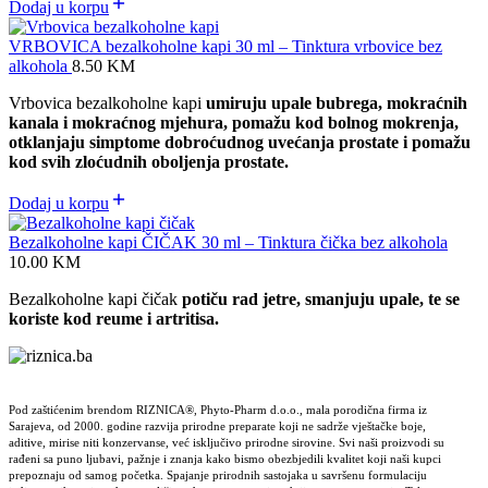
Dodaj u korpu
VRBOVICA bezalkoholne kapi 30 ml – Tinktura vrbovice bez
alkohola
8.50
KM
Vrbovica bezalkoholne kapi
umiruju upale bubrega, mokraćnih
kanala i mokraćnog mjehura, pomažu kod bolnog mokrenja,
otklanjaju simptome dobroćudnog uvećanja prostate i pomažu
kod svih zloćudnih oboljenja prostate.
Dodaj u korpu
Bezalkoholne kapi ČIČAK 30 ml – Tinktura čička bez alkohola
10.00
KM
Bezalkoholne kapi čičak
potiču rad jetre, smanjuju upale, te se
koriste kod reume i artritisa.
Pod zaštićenim brendom RIZNICA®, Phyto-Pharm d.o.o., mala porodična firma iz
Sarajeva, od 2000. godine razvija prirodne preparate koji ne sadrže vještačke boje,
aditive, mirise niti konzervanse, već isključivo prirodne sirovine. Svi naši proizvodi su
rađeni sa puno ljubavi, pažnje i znanja kako bismo obezbjedili kvalitet koji naši kupci
prepoznaju od samog početka. Spajanje prirodnih sastojaka u savršenu formulaciju