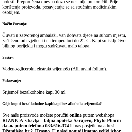
bolesti. Preporučena dnevna doza se ne smije prekoračiti. Prije
korištenja proizvoda, posavjetujte se sa stručnim medicinskim
osobljem.
Način čuvanja:
Čuvati u zatvorenoj ambalaži, van dohvata djece na suhom mjestu,
zaštićeno od svjetlosti i na temperaturi do 25°C. Kapi su iskljućivo
biljnog porijekla i mogu sadržavati malo taloga.
Sastav:
Vodeno-glicerolni ekstrakt srijemoša (Alii ursini folium).
Pakovanje:
Srijemoš bezalkoholne kapi 30 ml
Gdje kupiti bezalkoholne kapi/kapi bez alkohola srijemuša?
Sve naše proizvode možete poručiti
online
putem webshopa
RIZNICA
zdravlja –
biljna apoteka Sarajevo, Phyto-Pharm
d.o.o. putem telefona 033/616-374
ili nas posjetiti na adresi
Džamijska br.2, Hrasno. U našoj ponudi imamo veliki izbor