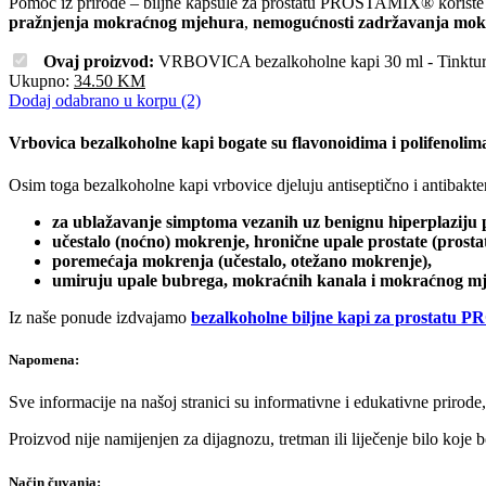
Pomoć iz prirode – biljne kapsule za prostatu PROSTAMIX® korist
pražnjenja mokraćnog mjehura
,
nemogućnosti zadržavanja mok
Ovaj proizvod:
VRBOVICA bezalkoholne kapi 30 ml - Tinktur
Ukupno:
34.50
KM
Dodaj odabrano u korpu (2)
Vrbovica bezalkoholne kapi bogate su flavonoidima i polifenolim
Osim toga bezalkoholne kapi vrbovice djeluju antiseptično i antibakter
za ublažavanje simptoma vezanih uz benignu hiperplaziju p
učestalo (noćno) mokrenje, hronične upale prostate (prostati
poremećaja mokrenja (učestalo, otežano mokrenje),
umiruju upale bubrega, mokraćnih kanala i mokraćnog m
Iz naše ponude izdvajamo
bezalkoholne biljne kapi za prostat
Napomena:
Sve informacije na našoj stranici su informativne i edukativne prirode
Proizvod nije namijenjen za dijagnozu, tretman ili liječenje bilo koje
Način čuvanja: