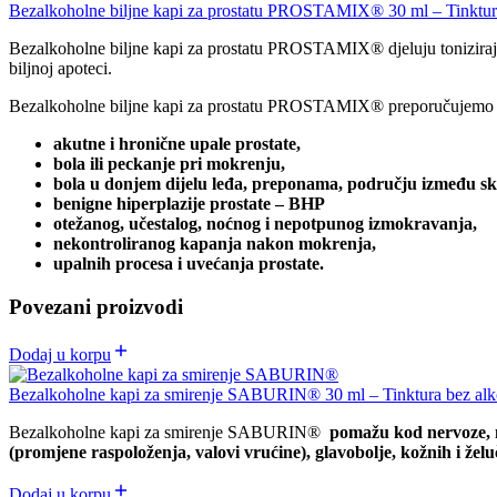
Bezalkoholne biljne kapi za prostatu PROSTAMIX® 30 ml – Tinktura
Bezalkoholne biljne kapi za prostatu PROSTAMIX® djeluju toniziraju
biljnoj apoteci.
Bezalkoholne biljne kapi za prostatu PROSTAMIX® preporučujemo
akutne i hronične upale prostate,
bola ili peckanje pri mokrenju,
bola u donjem dijelu leđa, preponama, području između skro
benigne hiperplazije prostate – BHP
otežanog, učestalog, noćnog i nepotpunog izmokravanja,
nekontroliranog kapanja nakon mokrenja,
upalnih procesa i uvećanja prostate.
Povezani proizvodi
Dodaj u korpu
Bezalkoholne kapi za smirenje SABURIN® 30 ml – Tinktura bez alko
Bezalkoholne kapi za smirenje SABURIN®
pomažu kod nervoze, nap
(promjene raspoloženja, valovi vrućine), glavobolje, kožnih i želu
Dodaj u korpu