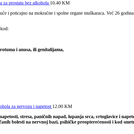
 za prostatu bez alkohola
10.40
KM
će i poticajno na mokraćne i spolne organe muškaraca. Već 26 godina
 kod:
tuma i anusa, ili genitalijama,
hola za nervozu i napetost
12.00
KM
etosti, stresa, paničnih napad, lupanja srca, vrtoglavice i napeto
čanih bolesti na nervnoj bazi, psihičke preopterećenosti i kod smet