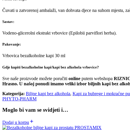
Čuvati u zatvorenoj ambalaži, van dohvata djece na suhom mjestu, zašt
Sastav:
Vodeno-glicerolni ekstrakt vrbovice (Epilobii parviflori herba).
Pakovanje:
Vrbovica bezalkoholne kapi 30 ml
Gdje kupiti bezalkoholne kapi/kapi bez alkohola vrbovice?
Sve naše proizvode možete poručiti
online
putem webshopa
RIZNI
Hrasno. U našoj ponudi imamo veliki izbor biljnih kapi bez alkoho
Kategorija:
Biljne kapi bez alkohola
,
Kapi za bubrege i mokraćne pu
PHYTO-PHARM
Moglo bi vam se svidjeti i…
Dodaj u korpu