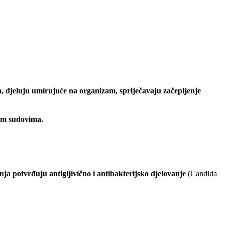
a,
djeluju umirujuće na organizam,
spriječavaju začepljenje
nim sudovima.
ja potvrđuju antigljivično i antibakterijsko djelovanje
(Candida