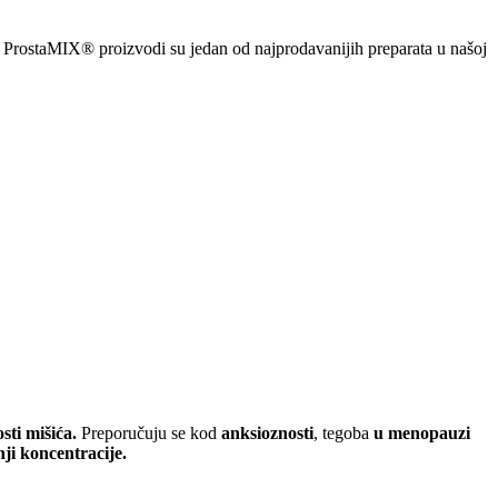
 ProstaMIX® proizvodi su jedan od najprodavanijih preparata u našoj
sti mišića.
Preporučuju se kod
anksioznosti
, tegoba
u menopauzi
nji koncentracije.