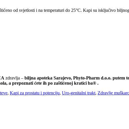
ićeno od svjetlosti i na temperaturi do 25°C. Kapi su iskljućivo biljnog
CA
zdravlja –
biljna apoteka Sarajevo, Phyto-Pharm d.o.o. putem t
la, a prepoznati ćete ih po zaštićenoj kratici ba® .
teve
,
Kapi za prostatu i potenciju
,
Uro-genitalni trakt
,
Zdravlje muškar