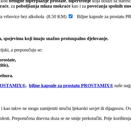
e kod
benigne hiperplazije prostate
,
hipertrofije
koja dolazi sa staroš
raće
, za
poboljšanja mlaza mokraće
kao i za
povećanja spolnih mo
a vrbovice bez alkohola
(
8.50
KM
)
Biljne kapsule za prosta
a, spojevima koji imaju snažno protuupalno djelovanje.
ijski, a preporučuju se:
rostate,
tis),
jehura.
u PROSTAMIX®,
biljne kapsule za prostatu PROSTAMIX
®
naše naj
, i kao takve ne mogu zamijeniti stručni ljekarski savjet ili dijagnozu. 
 bolesti. Preporučena dnevna doza se ne smije prekoračiti. Prije korište