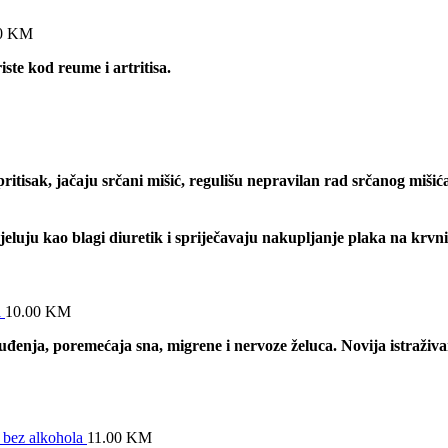
0
KM
iste kod reume i artritisa.
pritisak,
jačaju srčani mišić,
regulišu nepravilan rad srčanog mišić
jeluju kao blagi diuretik i spriječavaju nakupljanje plaka na krv
a
10.00
KM
đenja, poremećaja sna, migrene i nervoze želuca. Novija istraživan
 bez alkohola
11.00
KM