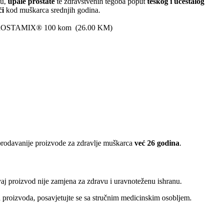
ću,
upale prostate
te zdravstvenih tegoba poput
teškog i učestalog
ći
kod muškarca srednjih godina.
tu PROSTAMIX® 100 kom
(
26.00
KM
)
prodavanije proizvode za zdravlje muškarca
već 26 godina
.
Ovaj proizvod nije zamjena za zdravu i uravnoteženu ishranu.
nja proizvoda, posavjetujte se sa stručnim medicinskim osobljem.