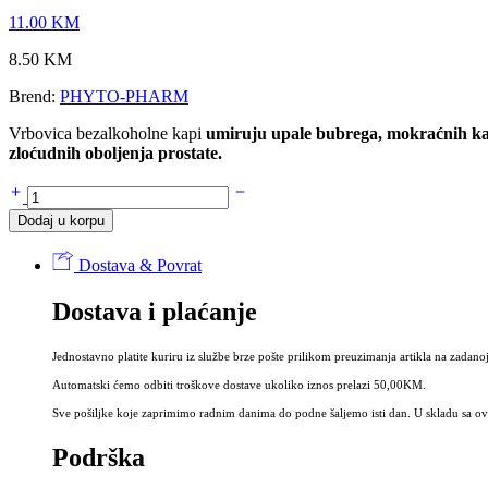
11.00
KM
8.50
KM
Brend:
PHYTO-PHARM
Vrbovica bezalkoholne kapi
umiruju upale bubrega, mokraćnih ka
zloćudnih oboljenja prostate.
VRBOVICA
bezalkoholne
Dodaj u korpu
kapi
30
Dostava & Povrat
ml
-
Dostava i plaćanje
Tinktura
vrbovice
bez
Jednostavno platite kuriru iz službe brze pošte prilikom preuzimanja artikla na zadanoj
alkohola
količina
Automatski ćemo odbiti troškove dostave ukoliko iznos prelazi 50,00KM.
Sve pošiljke koje zaprimimo radnim danima do podne šaljemo isti dan. U skladu sa ovi
Podrška