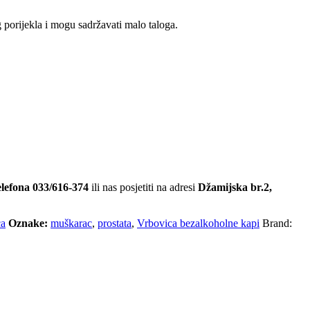
 porijekla i mogu sadržavati malo taloga.
elefona 033/616-374
ili nas posjetiti na adresi
Džamijska br.2,
ca
Oznake:
muškarac
,
prostata
,
Vrbovica bezalkoholne kapi
Brand: