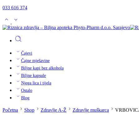
033 616 374
Čajevi
Čajne mješavine
Biljne kapi bez alkohola
Biljne kapsule
Njega lica i tijela
Ostalo
Blog
Početna
Shop
Zdravlje A-Ž
Zdravlje muškarca
VRBOVICA b