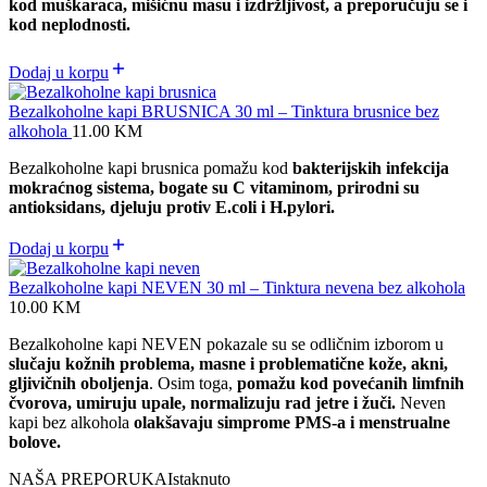
kod muškaraca, mišićnu masu i izdržljivost, a preporučuju se i
kod neplodnosti.
Dodaj u korpu
Bezalkoholne kapi BRUSNICA 30 ml – Tinktura brusnice bez
alkohola
11.00
KM
Bezalkoholne kapi brusnica pomažu kod
bakterijskih infekcija
mokraćnog sistema, bogate su C vitaminom, prirodni su
antioksidans, djeluju protiv E.coli i H.pylori.
Dodaj u korpu
Bezalkoholne kapi NEVEN 30 ml – Tinktura nevena bez alkohola
10.00
KM
Bezalkoholne kapi NEVEN pokazale su se odličnim izborom u
slučaju kožnih problema, masne i problematične kože, akni,
gljivičnih oboljenja
. Osim toga,
pomažu kod povećanih limfnih
čvorova,
umiruju upale,
normalizuju rad jetre i žuči.
Neven
kapi bez alkohola
olakšavaju simprome PMS-a i menstrualne
bolove.
NAŠA PREPORUKA
Istaknuto