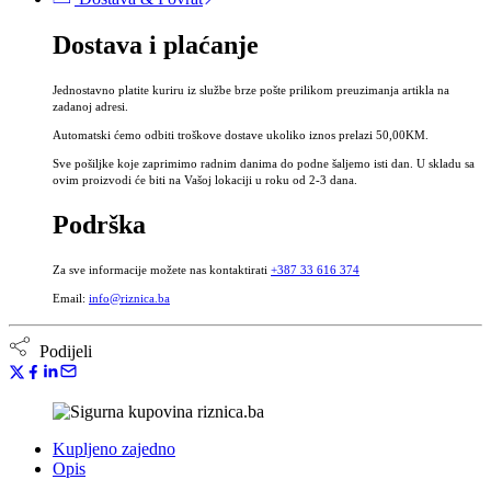
ml
-
Dostava i plaćanje
Tinktura
valerijane
bez
Jednostavno platite kuriru iz službe brze pošte prilikom preuzimanja artikla na
alkohola
zadanoj adresi.
količina
Automatski ćemo odbiti troškove dostave ukoliko iznos prelazi 50,00KM.
Sve pošiljke koje zaprimimo radnim danima do podne šaljemo isti dan. U skladu sa
ovim proizvodi će biti na Vašoj lokaciji u roku od 2-3 dana.
Podrška
Za sve informacije možete nas kontaktirati
+387 33 616 374
Email:
info@riznica.ba
Podijeli
Kupljeno zajedno
Opis