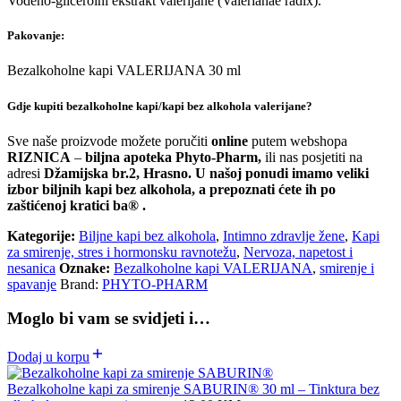
Vodeno-glicerolni ekstrakt valerijane (Valerianae radix).
Pakovanje:
Bezalkoholne kapi VALERIJANA 30 ml
Gdje kupiti bezalkoholne kapi/kapi bez alkohola valerijane?
Sve naše proizvode možete poručiti
online
putem webshopa
RIZNICA
–
biljna apoteka Phyto-Pharm,
ili nas posjetiti na
adresi
Džamijska br.2, Hrasno. U našoj ponudi imamo veliki
izbor biljnih kapi bez alkohola, a prepoznati ćete ih po
zaštićenoj kratici ba® .
Kategorije:
Biljne kapi bez alkohola
,
Intimno zdravlje žene
,
Kapi
za smirenje, stres i hormonsku ravnotežu
,
Nervoza, napetost i
nesanica
Oznake:
Bezalkoholne kapi VALERIJANA
,
smirenje i
spavanje
Brand:
PHYTO-PHARM
Moglo bi vam se svidjeti i…
Dodaj u korpu
Bezalkoholne kapi za smirenje SABURIN® 30 ml – Tinktura bez