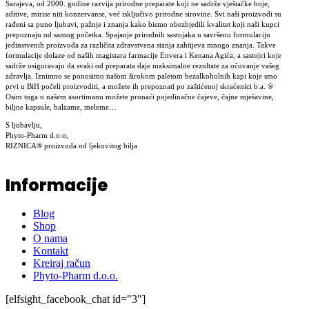
Sarajeva, od 2000. godine razvija prirodne preparate koji ne sadrže vještačke boje,
aditive, mirise niti konzervanse, već isključivo prirodne sirovine. Svi naši proizvodi su
rađeni sa puno ljubavi, pažnje i znanja kako bismo obezbjedili kvalitet koji naši kupci
prepoznaju od samog početka. Spajanje prirodnih sastojaka u savršenu formulaciju
jedinstvenih proizvoda za različita zdravstvena stanja zahtijeva mnogo znanja. Takve
formulacije dolaze od naših magistara farmacije Envera i Kenana Agića, a sastojci koje
sadrže osiguravaju da svaki od preparata daje maksimalne rezultate za očuvanje vašeg
zdravlja. Iznimno se ponosimo našom širokom paletom bezalkoholnih kapi koje smo
prvi u BiH počeli proizvoditi, a možete ih prepoznati po zaštićenoj skraćenici b.a. ®
Osim toga u našem asortimanu možete pronaći pojedinačne čajeve, čajne mješavine,
biljne kapsule, balzame, meleme…
S ljubavlju,
Phyto-Pharm d.o.o,
RIZNICA® proizvoda od ljekovitog bilja
Informacije
Blog
Shop
O nama
Kontakt
Kreiraj račun
Phyto-Pharm d.o.o.
[elfsight_facebook_chat id="3"]