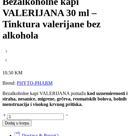
Bezalkoholne kapi
VALERIJANA 30 ml –
Tinktura valerijane bez
alkohola
10.50
KM
Brend:
PHYTO-PHARM
Bezalkoholne kapi VALERIJANA pomažu
kod uznemirenosti i
straha, nesanice, migrene, grčeva, reumatskih bolova, bolnih
menstruacija i visokog krvnog pritiska.
Bezalkoholne
kapi
Dodaj u korpu
VALERIJANA
30
Dostava & Povrat