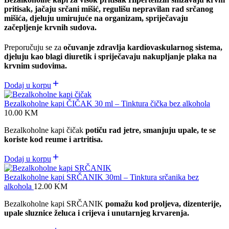
pritisak,
jačaju srčani mišić,
regulišu nepravilan rad srčanog
mišića,
djeluju umirujuće na organizam,
spriječavaju
začepljenje krvnih sudova.
Preporučuju se za
očuvanje zdravlja kardiovaskularnog sistema,
djeluju kao blagi diuretik i spriječavaju nakupljanje plaka na
krvnim sudovima.
Dodaj u korpu
Bezalkoholne kapi ČIČAK 30 ml – Tinktura čička bez alkohola
10.00
KM
Bezalkoholne kapi čičak
potiču rad jetre, smanjuju upale, te se
koriste kod reume i artritisa.
Dodaj u korpu
Bezalkoholne kapi SRČANIK 30ml – Tinktura srčanika bez
alkohola
12.00
KM
Bezalkoholne kapi SRČANIK
pomažu kod proljeva, dizenterije,
upale sluznice želuca i crijeva i unutarnjeg krvarenja.