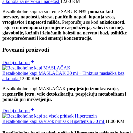
alkohola za nervozu i napetost
12.00
KM
Bezalkoholne kapi za smirenje SABURIN®
pomažu kod
nervoze, napetosti, stresa, paničnih napad, lupanja srca,
vrtoglavice i napetosti mišića.
Preporučuju se kod
anksioznosti
,
tegoba
u menopauzi (promjene raspoloženja, valovi vrućine),
glavobolje, kožnih i želučanih bolesti na nervnoj bazi, psihičke
preopterećenosti i kod smetnji koncentracije.
Povezani proizvodi
Dodaj u korpu
Bezalkoholne kapi MASLAČAK 30 ml – Tinktura maslačka bez
alkohola
12.00
KM
Bezalkoholne kapi MASLAČAK
pospješuju izmokravanje,
regenerišu jetru, vrše detoksikaciju, pospješuju metabolizam i
pomažu pri mršavljenju.
Dodaj u korpu
Bezalkoholne kapi za visok pritisak Hipertenzin 30 ml
11.00
KM
Bezalkoholne kapi za visok pritisak Hipertenzin
snižavaju krvni