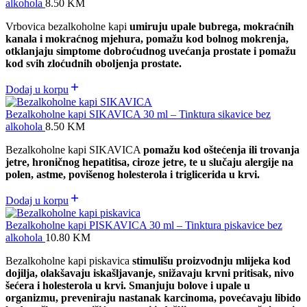
alkohola
8.50
KM
Vrbovica bezalkoholne kapi
umiruju upale bubrega, mokraćnih
kanala i mokraćnog mjehura, pomažu kod bolnog mokrenja,
otklanjaju simptome dobroćudnog uvećanja prostate i pomažu
kod svih zloćudnih oboljenja prostate.
Dodaj u korpu
Bezalkoholne kapi SIKAVICA 30 ml – Tinktura sikavice bez
alkohola
8.50
KM
Bezalkoholne kapi SIKAVICA
pomažu kod oštećenja ili trovanja
jetre, hroničnog hepatitisa, ciroze jetre, te u slučaju alergije na
polen, astme, povišenog holesterola i triglicerida u krvi.
Dodaj u korpu
Bezalkoholne kapi PISKAVICA 30 ml – Tinktura piskavice bez
alkohola
10.80
KM
Bezalkoholne kapi piskavica
stimulišu proizvodnju mlijeka kod
dojilja, olakšavaju iskašljavanje, snižavaju krvni pritisak, nivo
šećera i holesterola u krvi. S
manjuju bolove i upale u
organizmu,
preveniraju nastanak karcinoma,
povećavaju libido