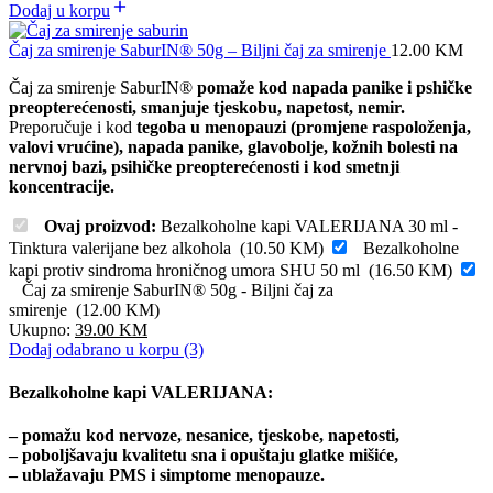
Dodaj u korpu
Čaj za smirenje SaburIN® 50g – Biljni čaj za smirenje
12.00
KM
Čaj za smirenje SaburIN®
pomaže kod napada panike i pshičke
preopterećenosti, smanjuje tjeskobu, napetost, nemir.
Preporučuje i kod
tegoba u menopauzi (promjene raspoloženja,
valovi vrućine), napada panike, glavobolje, kožnih bolesti na
nervnoj bazi, psihičke preopterećenosti i kod smetnji
koncentracije.
Ovaj proizvod:
Bezalkoholne kapi VALERIJANA 30 ml -
Tinktura valerijane bez alkohola
(
10.50
KM
)
Bezalkoholne
kapi protiv sindroma hroničnog umora SHU 50 ml
(
16.50
KM
)
Čaj za smirenje SaburIN® 50g - Biljni čaj za
smirenje
(
12.00
KM
)
Ukupno:
39.00
KM
Dodaj odabrano u korpu (3)
Bezalkoholne kapi VALERIJANA:
– pomažu kod nervoze, nesanice, tjeskobe, napetosti,
– poboljšavaju kvalitetu sna i opuštaju glatke mišiće,
– ublažavaju PMS i simptome menopauze.