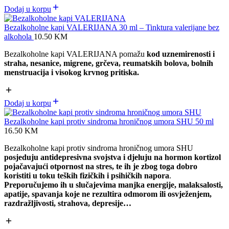
Dodaj u korpu
Bezalkoholne kapi VALERIJANA 30 ml – Tinktura valerijane bez
alkohola
10.50
KM
Bezalkoholne kapi VALERIJANA pomažu
kod uznemirenosti i
straha, nesanice, migrene, grčeva, reumatskih bolova, bolnih
menstruacija i visokog krvnog pritiska.
Dodaj u korpu
Bezalkoholne kapi protiv sindroma hroničnog umora SHU 50 ml
16.50
KM
Bezalkoholne kapi protiv sindroma hroničnog umora SHU
posjeduju antidepresivna svojstva i djeluju na hormon kortizol
pojačavajući otpornost na stres, te ih je zbog toga dobro
koristiti u toku teških fizičkih i psihičkih napora
.
Preporučujemo ih u slučajevima manjka energije, malaksalosti,
apatije, spavanja koje ne rezultira odmorom ili osvježenjem,
razdražljivosti, strahova, depresije…