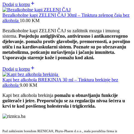
Dodaj u korpu
Bezalkoholne kapi ZELENI ČAJ 30ml – Tinktura zelenog čaja bez
alkohola
10.00
KM
Bezalkoholne kapi ZELENI ČAJ su zaštitnik mozga i imunog
sistema.
Posjeduju antigljivično, antivirusno i antikancerogeno
djelovanje. p
omažu protiv glavobolje, premorenosti, a povoljno
utiču i na kardiovaskularni sistem. Poznate su po ubrzavanju
metabolizma, poticanju mršavljenja i jačanju imuniteta.
Usporavaju starenje kože i pomažu kod akni.
Dodaj u korpu
Kapi bez alkohola BREKINJA 30 ml – Tinktura brekinje bez
alkohola
9.00
KM
Kapi bez alkohola brekinja
pomažu u obnavljanju funkcije
gušterače i jetre. Preporučuju se za regulaciju nivoa šećera u
krvi te kod povišenog holesterola i triglicerida.
Pod zaštićenim brendom RIZNICA®, Phyto-Pharm d.o.o., mala porodična firma iz