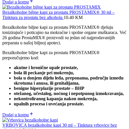
Dodaj u korpu
Bezalkoholne biljne kapi za prostatu PROSTAMIX® 30 ml –
Tinktura za prostatu bez alkohola
10.40
KM
Bezalkoholne biljne kapi za prostatu PROSTAMIX® djeluju
tonizirajuće i poticajno na mokraćne i spolne organe muškaraca. Već
26 godina ProstaMIX® proizvodi su jedan od najprodavanijih
preparata u našoj biljnoj apoteci.
Bezalkoholne biljne kapi za prostatu PROSTAMIX®
preporučujemo kod:
akutne i hronične upale prostate,
bola ili peckanje pri mokrenju,
bola u donjem dijelu leđa, preponama, području između
skrotuma i anusa, ili genitalijama,
benigne hiperplazije prostate – BHP
otežanog, učestalog, noćnog i nepotpunog izmokravanja,
nekontroliranog kapanja nakon mokrenja,
upalnih procesa i uvećanja prostate.
Dodaj u korpu
VRBOVICA bezalkoholne kapi 30 ml – Tinktura vrbovice bez