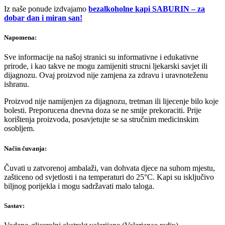
Iz naše ponude izdvajamo
bezalkoholne kapi SABURIN – za
dobar dan i miran san!
Napomena:
Sve informacije na našoj stranici su informativne i edukativne
prirode, i kao takve ne mogu zamijeniti strucni ljekarski savjet ili
dijagnozu. Ovaj proizvod nije zamjena za zdravu i uravnoteženu
ishranu.
Proizvod nije namijenjen za dijagnozu, tretman ili lijecenje bilo koje
bolesti. Preporucena dnevna doza se ne smije prekoraciti. Prije
korištenja proizvoda, posavjetujte se sa stručnim medicinskim
osobljem.
Način čuvanja:
Čuvati u zatvorenoj ambalaži, van dohvata djece na suhom mjestu,
zašticeno od svjetlosti i na temperaturi do 25°C. Kapi su isključivo
biljnog porijekla i mogu sadržavati malo taloga.
Sastav: