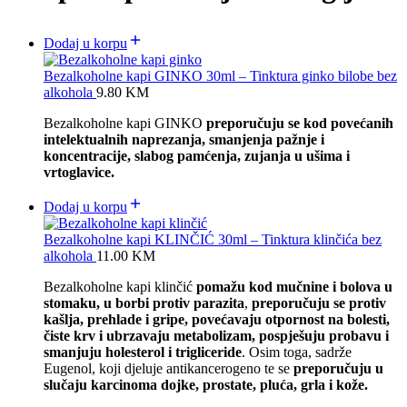
Dodaj u korpu
Bezalkoholne kapi GINKO 30ml – Tinktura ginko bilobe bez
alkohola
9.80
KM
Bezalkoholne kapi GINKO
preporučuju se kod povećanih
intelektualnih naprezanja, smanjenja pažnje i
koncentracije, slabog pamćenja, zujanja u ušima i
vrtoglavice.
Dodaj u korpu
Bezalkoholne kapi KLINČIĆ 30ml – Tinktura klinčića bez
alkohola
11.00
KM
Bezalkoholne kapi klinčić
pomažu kod mučnine i bolova u
stomaku, u borbi protiv parazita
,
preporučuju se protiv
kašlja, prehlade i gripe,
povećavaju otpornost na bolesti,
čiste krv i ubrzavaju metabolizam, p
ospješuju probavu i
smanjuju holesterol i trigliceride
. Osim toga, sadrže
Eugenol, koji djeluje antikancerogeno te se
preporučuju u
slučaju karcinoma dojke,
prostate, pluća, grla i kože.