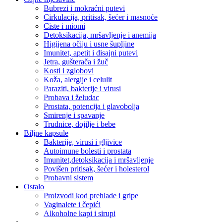
Bubrezi i mokraćni putevi
Cirkulacija, pritisak, šećer i masnoće
Ciste i miomi
Detoksikacija, mršavljenje i anemija
Higijena očiju i usne šupljine
Imunitet, apetit i disajni putevi
Jetra, gušterača i žuč
Kosti i zglobovi
Koža, alergije i celulit
Paraziti, bakterije i virusi
Probava i želudac
Prostata, potencija i glavobolja
Smirenje i spavanje
Trudnice, dojilje i bebe
Biljne kapsule
Bakterije, virusi i gljivice
Autoimune bolesti i prostata
Imunitet,detoksikacija i mršavljenje
Povišen pritisak, šećer i holesterol
Probavni sistem
Ostalo
Proizvodi kod prehlade i gripe
Vaginalete i čepići
Alkoholne kapi i sirupi