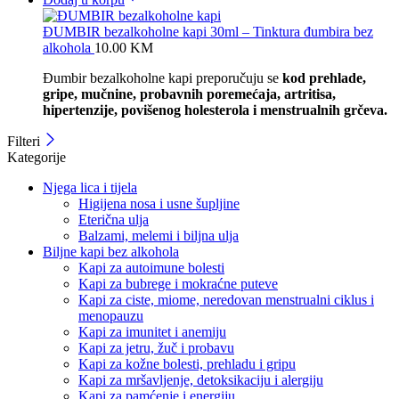
ĐUMBIR bezalkoholne kapi 30ml – Tinktura đumbira bez
alkohola
10.00
KM
Đumbir bezalkoholne kapi preporučuju se
kod prehlade,
gripe, mučnine, probavnih poremećaja, artritisa,
hipertenzije, povišenog holesterola i menstrualnih grčeva.
Filteri
Kategorije
Njega lica i tijela
Higijena nosa i usne šupljine
Eterična ulja
Balzami, melemi i biljna ulja
Biljne kapi bez alkohola
Kapi za autoimune bolesti
Kapi za bubrege i mokraćne puteve
Kapi za ciste, miome, neredovan menstrualni ciklus i
menopauzu
Kapi za imunitet i anemiju
Kapi za jetru, žuč i probavu
Kapi za kožne bolesti, prehladu i gripu
Kapi za mršavljenje, detoksikaciju i alergiju
Kapi za pamćenje i energiju