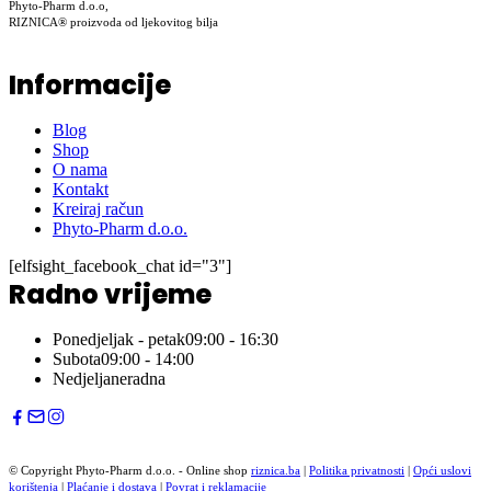
Phyto-Pharm d.o.o,
RIZNICA® proizvoda od ljekovitog bilja
Informacije
Blog
Shop
O nama
Kontakt
Kreiraj račun
Phyto-Pharm d.o.o.
[elfsight_facebook_chat id="3"]
Radno vrijeme
Ponedjeljak - petak
09:00 - 16:30
Subota
09:00 - 14:00
Nedjelja
neradna
© Copyright Phyto-Pharm d.o.o. - Online shop
riznica.ba
|
Politika privatnosti
|
Opći uslovi
korištenja
|
Plaćanje i dostava
|
Povrat i reklamacije