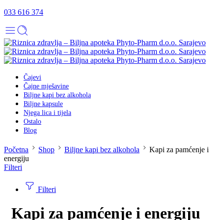
033 616 374
Čajevi
Čajne mješavine
Biljne kapi bez alkohola
Biljne kapsule
Njega lica i tijela
Ostalo
Blog
Početna
Shop
Biljne kapi bez alkohola
Kapi za pamćenje i
energiju
Filteri
Filteri
Kapi za pamćenje i energiju