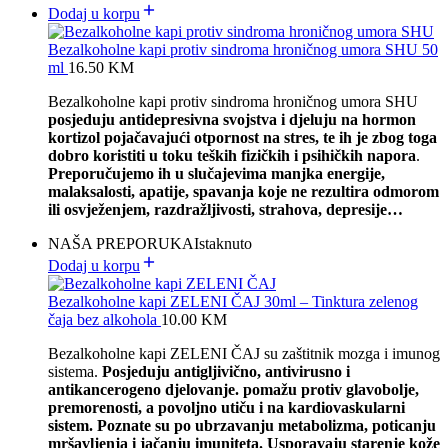
Dodaj u korpu
Bezalkoholne kapi protiv sindroma hroničnog umora SHU 50
ml
16.50
KM
Bezalkoholne kapi protiv sindroma hroničnog umora SHU
posjeduju antidepresivna svojstva i djeluju na hormon
kortizol pojačavajući otpornost na stres, te ih je zbog toga
dobro koristiti u toku teških fizičkih i psihičkih napora
.
Preporučujemo ih u slučajevima manjka energije,
malaksalosti, apatije, spavanja koje ne rezultira odmorom
ili osvježenjem, razdražljivosti, strahova, depresije…
NAŠA PREPORUKA
Istaknuto
Dodaj u korpu
Bezalkoholne kapi ZELENI ČAJ 30ml – Tinktura zelenog
čaja bez alkohola
10.00
KM
Bezalkoholne kapi ZELENI ČAJ su zaštitnik mozga i imunog
sistema.
Posjeduju antigljivično, antivirusno i
antikancerogeno djelovanje. p
omažu protiv glavobolje,
premorenosti, a povoljno utiču i na kardiovaskularni
sistem. Poznate su po ubrzavanju metabolizma, poticanju
mršavljenja i jačanju imuniteta. Usporavaju starenje kože