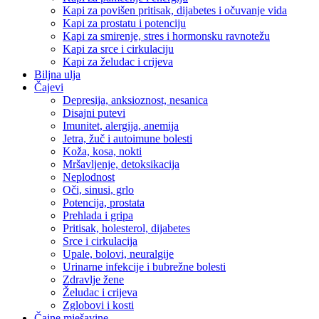
Kapi za povišen pritisak, dijabetes i očuvanje vida
Kapi za prostatu i potenciju
Kapi za smirenje, stres i hormonsku ravnotežu
Kapi za srce i cirkulaciju
Kapi za želudac i crijeva
Biljna ulja
Čajevi
Depresija, anksioznost, nesanica
Disajni putevi
Imunitet, alergija, anemija
Jetra, žuč i autoimune bolesti
Koža, kosa, nokti
Mršavljenje, detoksikacija
Neplodnost
Oči, sinusi, grlo
Potencija, prostata
Prehlada i gripa
Pritisak, holesterol, dijabetes
Srce i cirkulacija
Upale, bolovi, neuralgije
Urinarne infekcije i bubrežne bolesti
Zdravlje žene
Želudac i crijeva
Zglobovi i kosti
Čajne mješavine