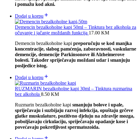
i pomažu kod akni.
Dodaj u korpu
Demencin bezalkoholne kapi 50ml – Tinktura bez alkohola za
očuvanje i jačanje moždanih funkcija
17.00
KM
Demencin bezalkoholne kapi
preporučuju se kod manjka
koncentracije, slabog pamćenja, zaboravnosti, vaskularne
demencije, demencije Parkinsonove ili Alzheimerove
bolesti. Također spriječavaju moždani udar i smanjuju
posljedice istog.
Dodaj u korpu
RUZMARIN bezalkoholne kapi 30ml – Tinktura ruzmarina
bez alkohola
8.50
KM
Ruzmarin bezalkoholne kapi
smanjuju bolove i upale,
spriječavaju i suzbijaju razvoj infekcija, opuštaju grčeve
glatke muskulature, pozitivno djeluju na zdravlje mozga,
poboljšavaju cirkulaciju, spriječavaju opadanje kose i
povećavaju pokretljivost spermatozoida.
Dodaj u korpu