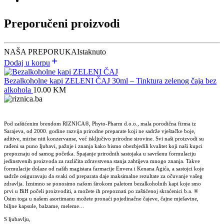
Preporučeni proizvodi
NAŠA PREPORUKA
Istaknuto
Dodaj u korpu
Bezalkoholne kapi ZELENI ČAJ 30ml – Tinktura zelenog čaja bez
alkohola
10.00
KM
Pod zaštićenim brendom RIZNICA®, Phyto-Pharm d.o.o., mala porodična firma iz
Sarajeva, od 2000. godine razvija prirodne preparate koji ne sadrže vještačke boje,
aditive, mirise niti konzervanse, već isključivo prirodne sirovine. Svi naši proizvodi su
rađeni sa puno ljubavi, pažnje i znanja kako bismo obezbjedili kvalitet koji naši kupci
prepoznaju od samog početka. Spajanje prirodnih sastojaka u savršenu formulaciju
jedinstvenih proizvoda za različita zdravstvena stanja zahtijeva mnogo znanja. Takve
formulacije dolaze od naših magistara farmacije Envera i Kenana Agića, a sastojci koje
sadrže osiguravaju da svaki od preparata daje maksimalne rezultate za očuvanje vašeg
zdravlja. Iznimno se ponosimo našom širokom paletom bezalkoholnih kapi koje smo
prvi u BiH počeli proizvoditi, a možete ih prepoznati po zaštićenoj skraćenici b.a. ®
Osim toga u našem asortimanu možete pronaći pojedinačne čajeve, čajne mješavine,
biljne kapsule, balzame, meleme…
S ljubavlju,