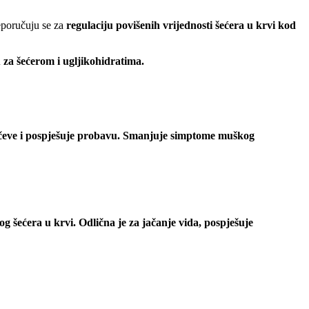
poručuju se za
regulaciju povišenih vrijednosti šećera u krvi kod
 za šećerom i ugljikohidratima.
čeve i pospješuje probavu. S
manjuje simptome muškog
og šećera u krvi. Odlična je za jačanje vida, pospješuje