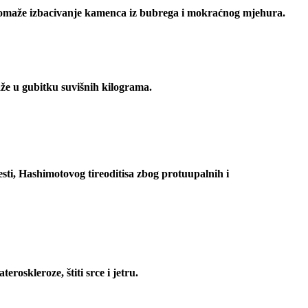
a. Pomaže izbacivanje kamenca iz bubrega i mokraćnog mjehura.
maže u gubitku suvišnih kilograma.
esti, Hashimotovog tireoditisa zbog protuupalnih i
eroskleroze, štiti srce i jetru.