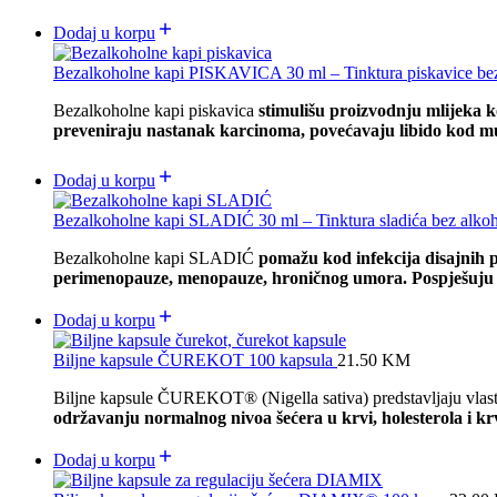
Dodaj u korpu
Bezalkoholne kapi PISKAVICA 30 ml – Tinktura piskavice be
Bezalkoholne kapi piskavica
stimulišu proizvodnju mlijeka kod
preveniraju nastanak karcinoma,
povećavaju libido kod mu
Dodaj u korpu
Bezalkoholne kapi SLADIĆ 30 ml – Tinktura sladića bez alko
Bezalkoholne kapi SLADIĆ
pomažu kod infekcija disajnih 
perimenopauze, menopauze, hroničnog umora. Pospješuju ra
Dodaj u korpu
Biljne kapsule ČUREKOT 100 kapsula
21.50
KM
Biljne kapsule ČUREKOT® (Nigella sativa) predstavljaju vlast
održavanju normalnog nivoa šećera u krvi, holesterola i kr
Dodaj u korpu