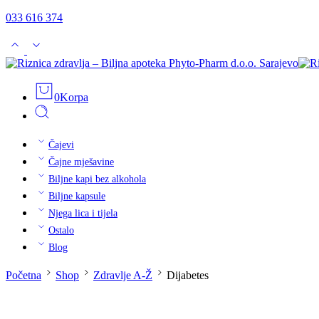
033 616 374
0
Korpa
Čajevi
Čajne mješavine
Biljne kapi bez alkohola
Biljne kapsule
Njega lica i tijela
Ostalo
Blog
Početna
Shop
Zdravlje A-Ž
Dijabetes