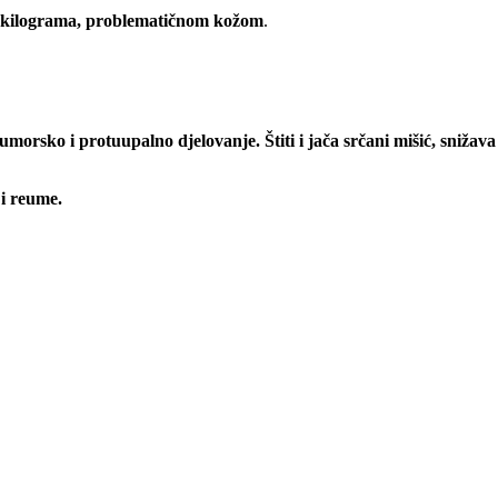
m kilograma, problematičnom kožom
.
orsko i protuupalno djelovanje. Štiti i jača srčani mišić, snižava k
 i reume.