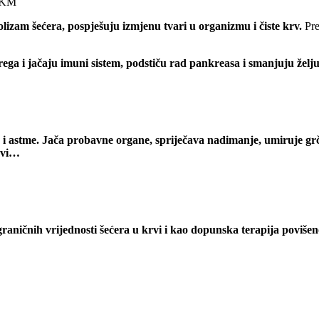
KM
lizam šećera, pospješuju izmjenu tvari u organizmu i čiste krv.
Pre
rega i jačaju imuni sistem,
podstiču rad pankreasa i
smanjuju želju
 i astme. Jača probavne organe, spriječava nadimanje, umiruje gr
rvi…
graničnih vrijednosti šećera u krvi i kao dopunska terapija povišen