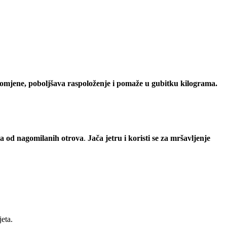
romjene, poboljšava raspoloženje i pomaže u gubitku kilograma.
ma od nagomilanih otrova
.
Jača jetru i koristi se za mršavljenje
jeta.