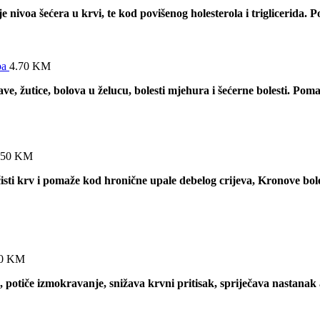
je nivoa šećera u krvi, te kod povišenog holesterola i triglicerid
ba
4.70
KM
bave, žutice, bolova u želucu, bolesti mjehura i šećerne bolesti. Po
.50
KM
čisti krv i pomaže kod hronične upale debelog crijeva, Kronove bol
90
KM
, potiče izmokravanje, snižava krvni pritisak, spriječava nastanak at