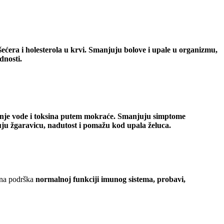
ećera i holesterola u krvi. S
manjuju bolove i upale u organizmu,
dnosti.
vanje vode i toksina putem mokraće. Smanjuju simptome
ju žgaravicu, nadutost i pomažu kod upala želuca.
dna podrška
normalnoj funkciji imunog sistema, probavi,