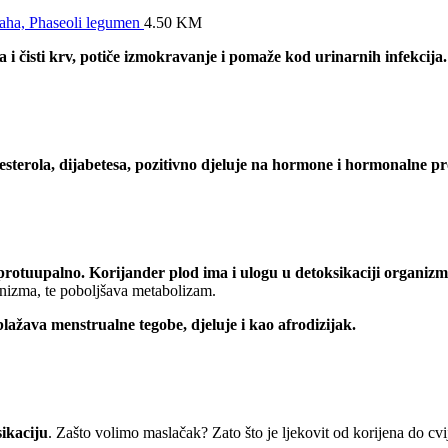
aha, Phaseoli legumen
4.50
KM
ča i čisti krv, potiče izmokravanje i pomaže kod urinarnih infekcija.
esterola, dijabetesa, pozitivno djeluje na hormone i hormonalne p
protuupalno. Korijander plod ima i ulogu u detoksikaciji organiz
anizma, te poboljšava metabolizam.
ublažava menstrualne tegobe, djeluje i kao afrodizijak.
sikaciju
. Zašto volimo maslačak? Zato što je ljekovit od korijena do cvi