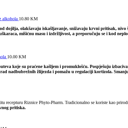
z alkohola
10.80
KM
 dojilja, olakšavaju iskašljavanje, snižavaju krvni pritisak, nivo š
škaraca, mišićnu masu i izdržljivost, a preporučuju se i kod neplo
hola
10.00
KM
puteva koje su praćene kašljem i promuklošću. Pospješuju izbaci
d nadbubrežnih žlijezda i pomažu u regulaciji kortizola. Smanju
itu recepturu Riznice Phyto-Pharm. Tradicionalno se koriste kao priro
vnog pritiska.