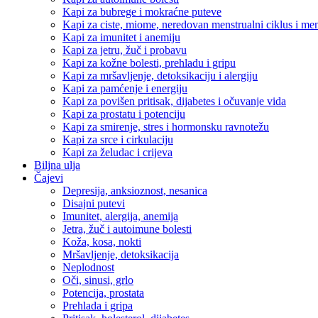
Kapi za bubrege i mokraćne puteve
Kapi za ciste, miome, neredovan menstrualni ciklus i m
Kapi za imunitet i anemiju
Kapi za jetru, žuč i probavu
Kapi za kožne bolesti, prehladu i gripu
Kapi za mršavljenje, detoksikaciju i alergiju
Kapi za pamćenje i energiju
Kapi za povišen pritisak, dijabetes i očuvanje vida
Kapi za prostatu i potenciju
Kapi za smirenje, stres i hormonsku ravnotežu
Kapi za srce i cirkulaciju
Kapi za želudac i crijeva
Biljna ulja
Čajevi
Depresija, anksioznost, nesanica
Disajni putevi
Imunitet, alergija, anemija
Jetra, žuč i autoimune bolesti
Koža, kosa, nokti
Mršavljenje, detoksikacija
Neplodnost
Oči, sinusi, grlo
Potencija, prostata
Prehlada i gripa