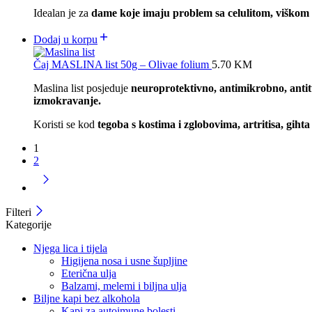
Idealan je za
dame koje imaju problem sa celulitom, viško
Dodaj u korpu
Čaj MASLINA list 50g – Olivae folium
5.70
KM
Maslina list posjeduje
neuroprotektivno, antimikrobno, antitum
izmokravanje.
Koristi se kod
tegoba s kostima i zglobovima, artritisa, gihta
1
2
Filteri
Kategorije
Njega lica i tijela
Higijena nosa i usne šupljine
Eterična ulja
Balzami, melemi i biljna ulja
Biljne kapi bez alkohola
Kapi za autoimune bolesti