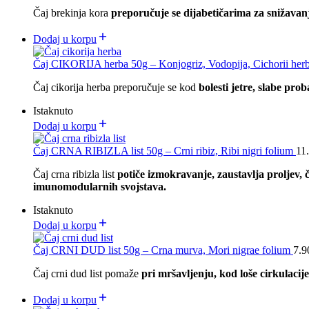
Čaj brekinja kora
preporučuje se dijabetičarima za snižavan
Dodaj u korpu
Čaj CIKORIJA herba 50g – Konjogriz, Vodopija, Cichorii her
Čaj cikorija herba preporučuje se kod
bolesti jetre, slabe pro
Istaknuto
Dodaj u korpu
Čaj CRNA RIBIZLA list 50g – Crni ribiz, Ribi nigri folium
11
Čaj crna ribizla list
potiče izmokravanje, zaustavlja proljev, 
imunomodularnih svojstava.
Istaknuto
Dodaj u korpu
Čaj CRNI DUD list 50g – Crna murva, Mori nigrae folium
7.
Čaj crni dud list pomaže
pri mršavljenju, kod loše cirkulacije
Dodaj u korpu