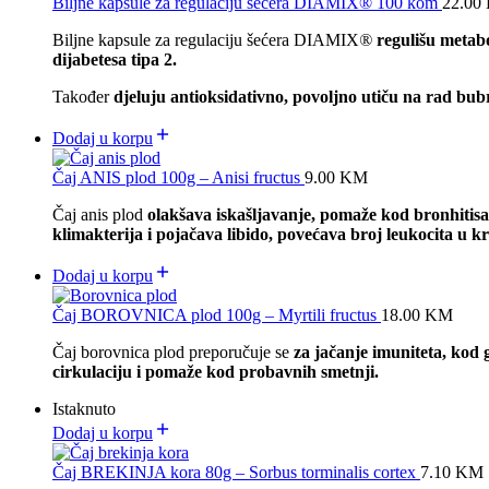
Biljne kapsule za regulaciju šećera DIAMIX® 100 kom
22.00
Biljne kapsule za regulaciju šećera DIAMIX
®
regulišu metabo
dijabetesa tipa 2.
Također
djeluju antioksidativno, povoljno utiču na rad bub
Dodaj u korpu
Čaj ANIS plod 100g – Anisi fructus
9.00
KM
Čaj anis plod
olakšava iskašljavanje, pomaže kod bronhitisa
klimakterija i pojačava libido,
povećava broj leukocita u k
Dodaj u korpu
Čaj BOROVNICA plod 100g – Myrtili fructus
18.00
KM
Čaj borovnica plod preporučuje se
za jačanje imuniteta, kod 
cirkulaciju i pomaže kod probavnih smetnji.
Istaknuto
Dodaj u korpu
Čaj BREKINJA kora 80g – ​Sorbus torminalis cortex
7.10
KM