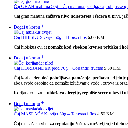
Čaj GRAH mahuna 50g – Čaj mahuna pasulja, čaj od ljuske gr
Čaj grah mahuna
snižava nivo holesterola i šećera u krvi, ja
Dodaj u korpu
Čaj HIBISKUS cvijet 50g – Hibisci flos
6.00
KM
Čaj hibiskus cvijet
pomaže kod visokog krvnog pritiska i hol
Dodaj u korpu
Čaj KORIJANDER plod 70g – Coriandri fructus
5.50
KM
Čaj korijander plod
poboljšava pamćenje, probavu i djeluje 
zbog svoje osobine da pomaže izlučivanje vode i otrova iz org
Korijander u zrnu
ublažava alergije, reguliše šećer u krvi i 
Dodaj u korpu
Čaj MASLAČAK cvijet 30g – Taraxaaci flos
4.50
KM
Čaj maslačak cvijet
za regulaciju šećera, mršavljenje i detok