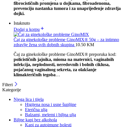
fibrocističnih promjena u dojkama, fibroadenoma,
prevenciju nastanka tumora i za unaprijeđenje zdravlja
dojki.
Istaknuto
Dodaj u korpu
Čaj za ginekološke probleme GinoMIX® 50g – za intimno
zdravlje žena svih dobnih skupina
10.50
KM
Čaj za ginekološke probleme GinoMIX
®
preporuka kod:
policističnih jajnika, mioma na maternici, vaginalnih
infekcija, neplodnosti, neredovnih i bolnih ciklusa,
pojačanog vaginalnog sekreta, za olakšanje
klimakteričnih tegoba
…
Filteri
Kategorije
Njega lica i tijela
Higijena nosa i usne šupljine
Eterična ulja
Balzami, melemi i biljna ulja
Biljne kapi bez alkohola
Kapi za autoimune bolesti