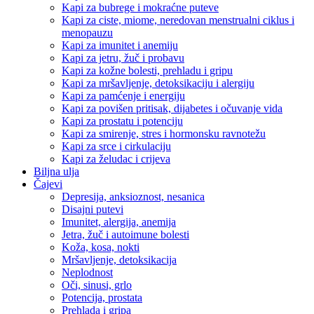
Kapi za bubrege i mokraćne puteve
Kapi za ciste, miome, neredovan menstrualni ciklus i
menopauzu
Kapi za imunitet i anemiju
Kapi za jetru, žuč i probavu
Kapi za kožne bolesti, prehladu i gripu
Kapi za mršavljenje, detoksikaciju i alergiju
Kapi za pamćenje i energiju
Kapi za povišen pritisak, dijabetes i očuvanje vida
Kapi za prostatu i potenciju
Kapi za smirenje, stres i hormonsku ravnotežu
Kapi za srce i cirkulaciju
Kapi za želudac i crijeva
Biljna ulja
Čajevi
Depresija, anksioznost, nesanica
Disajni putevi
Imunitet, alergija, anemija
Jetra, žuč i autoimune bolesti
Koža, kosa, nokti
Mršavljenje, detoksikacija
Neplodnost
Oči, sinusi, grlo
Potencija, prostata
Prehlada i gripa