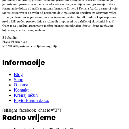
jedinstvenih proizvoda za različita zdravstvena stanja zahtijeva mnogo znanja. Takve
formulacije dolaze od naših magistara farmacije Envera i Kenana Agića, a sastojci koje
sadrže osiguravaju da svaki od preparata daje maksimalne rezultate za očuvanje vašeg
zdravlja. Iznimno se ponosimo našom širokom paletom bezalkoholnih kapi koje smo
prvi u BiH počeli proizvoditi, a možete ih prepoznati po zaštićenoj skraćenici b.a. ®
Osim toga u našem asortimanu možete pronaći pojedinačne čajeve, čajne mješavine,
biljne kapsule, balzame, meleme…
S ljubavlju,
Phyto-Pharm d.o.o,
RIZNICA® proizvoda od ljekovitog bilja
Informacije
Blog
Shop
O nama
Kontakt
Kreiraj račun
Phyto-Pharm d.o.o.
[elfsight_facebook_chat id="3"]
Radno vrijeme