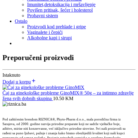
Imunitet,detoksikacija i mršavljenje
Povišen pritisak, šećer i holesterol
Probavni sistem
Ostalo
Proizvodi kod prehlade i gripe
Vaginalete i čepići
Alkoholne kapi i sirupi
Preporučeni proizvodi
Istaknuto
Dodaj u korpu
Čaj za ginekološke probleme GinoMIX® 50g – za intimno zdravlje
žena svih dobnih skupina
10.50
KM
Pod zaštićenim brendom RIZNICA®, Phyto-Pharm d.o.o., mala porodična firma iz
Sarajeva, od 2000. godine razvija prirodne preparate koji ne sadrže vještačke boje,
aditive, mirise niti konzervanse, već isključivo prirodne sirovine. Svi naši proizvodi su
rađeni sa puno ljubavi, pažnje i znanja kako bismo obezbjedili kvalitet koji naši kupci
prepoznaju od samog početka. Spajanje prirodnih sastojaka u savršenu formulaciju