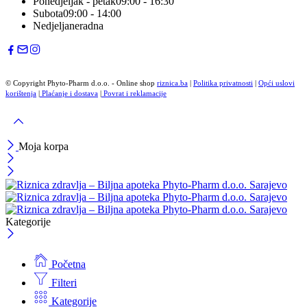
Ponedjeljak - petak
09:00 - 16:30
Subota
09:00 - 14:00
Nedjelja
neradna
© Copyright Phyto-Pharm d.o.o. - Online shop
riznica.ba
|
Politika privatnosti
|
Opći uslovi
korištenja
|
Plaćanje i dostava
|
Povrat i reklamacije
Moja korpa
Kategorije
Početna
Filteri
Kategorije