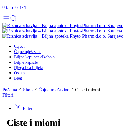
033 616 374
Čajevi
Čajne mješavine
Biljne kapi bez alkohola
Biljne kapsule
Njega lica i tijela
Ostalo
Blog
Početna
Shop
Čajne mješavine
Ciste i miomi
Filteri
Filteri
Ciste i miomi