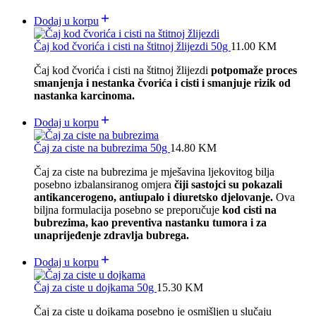
Dodaj u korpu
Čaj kod čvorića i cisti na štitnoj žlijezdi 50g
11.00
KM
Čaj kod čvorića i cisti na štitnoj žlijezdi
potpomaže proces
smanjenja i nestanka čvorića i cisti i smanjuje rizik od
nastanka karcinoma.
Dodaj u korpu
Čaj za ciste na bubrezima 50g
14.80
KM
Čaj za ciste na bubrezima je mješavina ljekovitog bilja
posebno izbalansiranog omjera
čiji sastojci su pokazali
antikancerogeno, antiupalo i diuretsko djelovanje.
Ova
biljna formulacija posebno se preporučuje
kod cisti na
bubrezima, kao preventiva nastanku tumora i za
unaprijeđenje zdravlja bubrega.
Dodaj u korpu
Čaj za ciste u dojkama 50g
15.30
KM
Čaj za ciste u dojkama posebno je osmišljen u slučaju