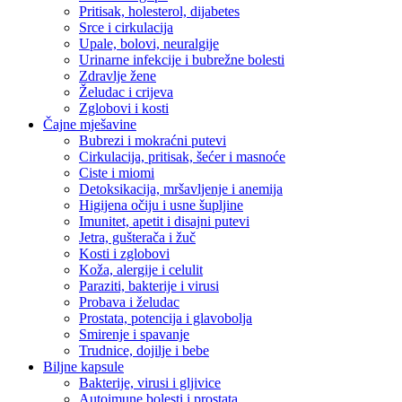
Pritisak, holesterol, dijabetes
Srce i cirkulacija
Upale, bolovi, neuralgije
Urinarne infekcije i bubrežne bolesti
Zdravlje žene
Želudac i crijeva
Zglobovi i kosti
Čajne mješavine
Bubrezi i mokraćni putevi
Cirkulacija, pritisak, šećer i masnoće
Ciste i miomi
Detoksikacija, mršavljenje i anemija
Higijena očiju i usne šupljine
Imunitet, apetit i disajni putevi
Jetra, gušterača i žuč
Kosti i zglobovi
Koža, alergije i celulit
Paraziti, bakterije i virusi
Probava i želudac
Prostata, potencija i glavobolja
Smirenje i spavanje
Trudnice, dojilje i bebe
Biljne kapsule
Bakterije, virusi i gljivice
Autoimune bolesti i prostata