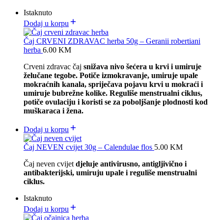
Istaknuto
Dodaj u korpu
Čaj CRVENI ZDRAVAC herba 50g – Geranii robertiani
herba
6.00
KM
Crveni zdravac čaj
snižava nivo šećera u krvi i umiruje
želučane tegobe. Potiče izmokravanje, umiruje upale
mokraćnih kanala, spriječava pojavu krvi u mokraći i
umiruje bubrežne kolike. Reguliše menstrualni ciklus,
potiče ovulaciju i koristi se za poboljšanje plodnosti kod
muškaraca i žena.
Dodaj u korpu
Čaj NEVEN cvijet 30g – Calendulae flos
5.00
KM
Čaj neven cvijet
djeluje antivirusno, antigljivično i
antibakterijski, umiruju upale i reguliše menstrualni
ciklus.
Istaknuto
Dodaj u korpu