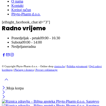
O nama
Kontakt
Kreiraj račun
Phyto-Pharm d.o.o.
[elfsight_facebook_chat id="3"]
Radno vrijeme
Ponedjeljak - petak
09:00 - 16:30
Subota
09:00 - 14:00
Nedjelja
neradna
© Copyright Phyto-Pharm d.o.o. - Online shop
riznica.ba
|
Politika privatnosti
|
Opći uslovi
korištenja
|
Plaćanje i dostava
|
Povrat i reklamacije
Moja korpa