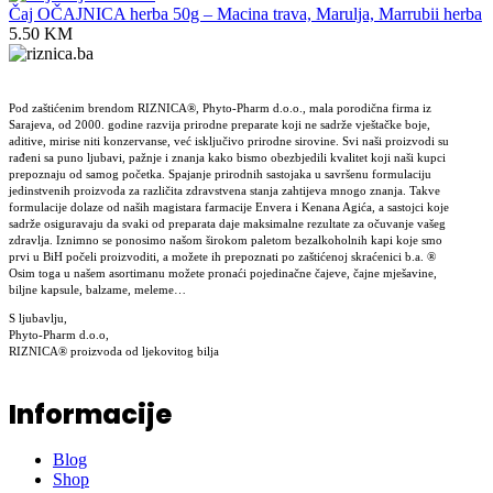
Čaj OČAJNICA herba 50g – Macina trava, Marulja, Marrubii herba
5.50
KM
Pod zaštićenim brendom RIZNICA®, Phyto-Pharm d.o.o., mala porodična firma iz
Sarajeva, od 2000. godine razvija prirodne preparate koji ne sadrže vještačke boje,
aditive, mirise niti konzervanse, već isključivo prirodne sirovine. Svi naši proizvodi su
rađeni sa puno ljubavi, pažnje i znanja kako bismo obezbjedili kvalitet koji naši kupci
prepoznaju od samog početka. Spajanje prirodnih sastojaka u savršenu formulaciju
jedinstvenih proizvoda za različita zdravstvena stanja zahtijeva mnogo znanja. Takve
formulacije dolaze od naših magistara farmacije Envera i Kenana Agića, a sastojci koje
sadrže osiguravaju da svaki od preparata daje maksimalne rezultate za očuvanje vašeg
zdravlja. Iznimno se ponosimo našom širokom paletom bezalkoholnih kapi koje smo
prvi u BiH počeli proizvoditi, a možete ih prepoznati po zaštićenoj skraćenici b.a. ®
Osim toga u našem asortimanu možete pronaći pojedinačne čajeve, čajne mješavine,
biljne kapsule, balzame, meleme…
S ljubavlju,
Phyto-Pharm d.o.o,
RIZNICA® proizvoda od ljekovitog bilja
Informacije
Blog
Shop