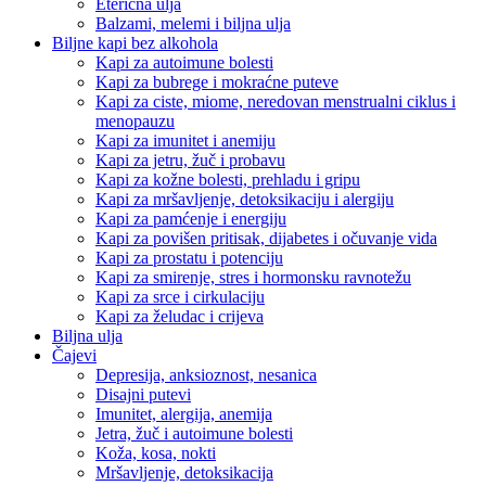
Eterična ulja
Balzami, melemi i biljna ulja
Biljne kapi bez alkohola
Kapi za autoimune bolesti
Kapi za bubrege i mokraćne puteve
Kapi za ciste, miome, neredovan menstrualni ciklus i
menopauzu
Kapi za imunitet i anemiju
Kapi za jetru, žuč i probavu
Kapi za kožne bolesti, prehladu i gripu
Kapi za mršavljenje, detoksikaciju i alergiju
Kapi za pamćenje i energiju
Kapi za povišen pritisak, dijabetes i očuvanje vida
Kapi za prostatu i potenciju
Kapi za smirenje, stres i hormonsku ravnotežu
Kapi za srce i cirkulaciju
Kapi za želudac i crijeva
Biljna ulja
Čajevi
Depresija, anksioznost, nesanica
Disajni putevi
Imunitet, alergija, anemija
Jetra, žuč i autoimune bolesti
Koža, kosa, nokti
Mršavljenje, detoksikacija