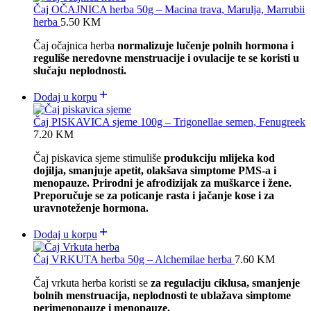
Čaj OČAJNICA herba 50g – Macina trava, Marulja, Marrubii
herba
5.50
KM
Čaj očajnica herba
normalizuje lučenje polnih hormona i
reguliše neredovne menstruacije i ovulacije te se koristi u
slučaju neplodnosti.
Dodaj u korpu
Čaj PISKAVICA sjeme 100g – Trigonellae semen, Fenugreek
7.20
KM
Čaj piskavica sjeme stimuliše
produkciju mlijeka kod
dojilja, smanjuje apetit, olakšava simptome PMS-a i
menopauze. Prirodni je afrodizijak za muškarce i žene.
Preporučuje se za poticanje rasta i jačanje kose i za
uravnoteženje hormona.
Dodaj u korpu
Čaj VRKUTA herba 50g – Alchemilae herba
7.60
KM
Čaj vrkuta herba koristi se
za regulaciju ciklusa, smanjenje
bolnih menstruacija, neplodnosti te ublažava simptome
perimenopauze i menopauze.