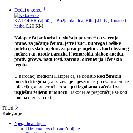
Dodaj u korpu
KALOPER čaj 50g – Božja plahtica, Biblijski list, Tanaceti
herba
6.20
KM
Kaloper čaj se koristi u slučaju poremećaja varenja
hrane, za jačanje želuca, jetre i žuči, bubrega i bešike
(infekcije, slab mjehur, za jačanje mjehura, kod otežanog
mokrenja), protiv parazita i hemoroida, slabog apetita,
protiv grčeva, nadutosti, zatvora, dizenterija i ženskih
tegoba.
U narodnoj medicini Kaloper čaj se koristio
kod ženskih
bolesti ili tegoba
(za izazivanje mjesečnice, grčeva maternice,
infekcije), a preporučivao se i
pri tegobama začeća i za
uspješnu željenu trudnoću
. Također se preporučuje se kod
mioma uterusa i cisti.
Filteri
Kategorije
Njega lica i tijela
Higijena nosa i usne šupljine