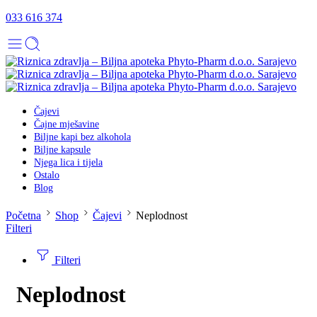
033 616 374
Čajevi
Čajne mješavine
Biljne kapi bez alkohola
Biljne kapsule
Njega lica i tijela
Ostalo
Blog
Početna
Shop
Čajevi
Neplodnost
Filteri
Filteri
Neplodnost