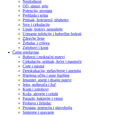
Neplodnost
Oči, sinusi, grlo
Potencija, prostata
Prehlada i gripa
Pritisak, holesterol, dijabetes
Srce i cirkulacija
Upale, bolovi, neuralgije
Urinarne infekcije i bubrežne bolesti
Zdravlje žene
Želudac i crijeva
Zglobovi i kosti
Čajne mješavine
Bubrezi i mokraćni putevi
Cirkulacija, pritisak, šećer i masnoće
Ciste i miomi
Detoksikacija, mršavljenje i anemija
Higijena očiju i usne šupljine
Imunitet, apetit i disajni putevi
Jetra, gušterača i žuč
Kosti i zglobovi
Koža, alergije i celulit
Paraziti, bakterije i virusi
Probava i želudac
Prostata, potencija i glavobolja
Smirenje i spavanje