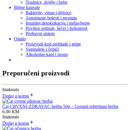
Trudnice, dojilje i bebe
Biljne kapsule
Bakterije, virusi i gljivice
Autoimune bolesti i prostata
Imunitet,detoksikacija i mršavljenje
Povišen pritisak, šećer i holesterol
Probavni sistem
Ostalo
Proizvodi kod prehlade i gripe
Vaginalete i čepići
Alkoholne kapi i sirupi
Preporučeni proizvodi
Istaknuto
Dodaj u korpu
Čaj CRVENI ZDRAVAC herba 50g – Geranii robertiani herba
6.00
KM
Istaknuto
Dodaj u korpu