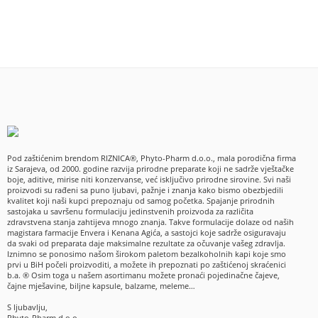
Pod zaštićenim brendom RIZNICA®, Phyto-Pharm d.o.o., mala porodična firma
iz Sarajeva, od 2000. godine razvija prirodne preparate koji ne sadrže vještačke
boje, aditive, mirise niti konzervanse, već isključivo prirodne sirovine. Svi naši
proizvodi su rađeni sa puno ljubavi, pažnje i znanja kako bismo obezbjedili
kvalitet koji naši kupci prepoznaju od samog početka. Spajanje prirodnih
sastojaka u savršenu formulaciju jedinstvenih proizvoda za različita
zdravstvena stanja zahtijeva mnogo znanja. Takve formulacije dolaze od naših
magistara farmacije Envera i Kenana Agića, a sastojci koje sadrže osiguravaju
da svaki od preparata daje maksimalne rezultate za očuvanje vašeg zdravlja.
Iznimno se ponosimo našom širokom paletom bezalkoholnih kapi koje smo
prvi u BiH počeli proizvoditi, a možete ih prepoznati po zaštićenoj skraćenici
b.a. ® Osim toga u našem asortimanu možete pronaći pojedinačne čajeve,
čajne mješavine, biljne kapsule, balzame, meleme…
S ljubavlju,
Phyto-Pharm d.o.o,