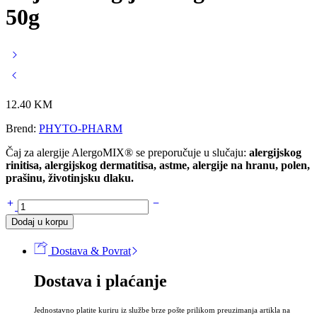
50g
12.40
KM
Brend:
PHYTO-PHARM
Čaj za alergije AlergoMIX® se preporučuje u slučaju:
alergijskog
rinitisa, alergijskog dermatitisa, astme, alergije na hranu, polen,
prašinu, životinjsku dlaku.
Čaj
za
Dodaj u korpu
alergije
AlergoMIX®
Dostava & Povrat
50g
količina
Dostava i plaćanje
Jednostavno platite kuriru iz službe brze pošte prilikom preuzimanja artikla na