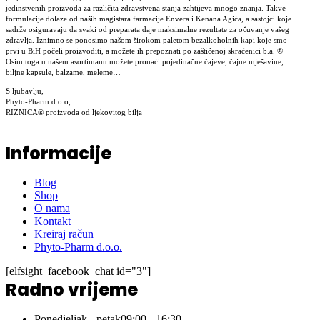
jedinstvenih proizvoda za različita zdravstvena stanja zahtijeva mnogo znanja. Takve
formulacije dolaze od naših magistara farmacije Envera i Kenana Agića, a sastojci koje
sadrže osiguravaju da svaki od preparata daje maksimalne rezultate za očuvanje vašeg
zdravlja. Iznimno se ponosimo našom širokom paletom bezalkoholnih kapi koje smo
prvi u BiH počeli proizvoditi, a možete ih prepoznati po zaštićenoj skraćenici b.a. ®
Osim toga u našem asortimanu možete pronaći pojedinačne čajeve, čajne mješavine,
biljne kapsule, balzame, meleme…
S ljubavlju,
Phyto-Pharm d.o.o,
RIZNICA® proizvoda od ljekovitog bilja
Informacije
Blog
Shop
O nama
Kontakt
Kreiraj račun
Phyto-Pharm d.o.o.
[elfsight_facebook_chat id="3"]
Radno vrijeme
Ponedjeljak - petak
09:00 - 16:30