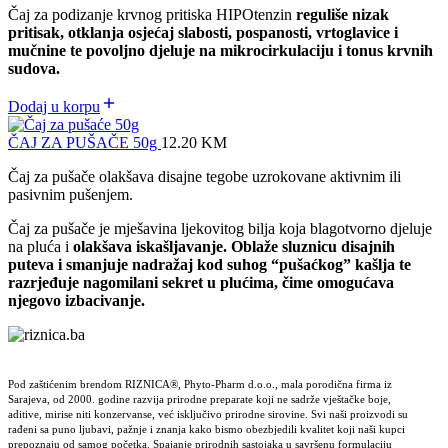
Čaj za podizanje krvnog pritiska HIPOtenzin
reguliše nizak
pritisak, otklanja osjećaj slabosti, pospanosti, vrtoglavice i
mučnine te povoljno djeluje na mikrocirkulaciju i tonus krvnih
sudova.
Dodaj u korpu
ČAJ ZA PUŠAČE 50g
12.20
KM
Čaj za pušače olakšava disajne tegobe uzrokovane aktivnim ili
pasivnim pušenjem.
Čaj za pušače je mješavina ljekovitog bilja koja blagotvorno djeluje
na pluća i
olakšava iskašljavanje. Oblaže sluznicu disajnih
puteva i smanjuje nadražaj kod suhog “pušaćkog” kašlja te
razrjeđuje nagomilani sekret u plućima, čime omogućava
njegovo izbacivanje.
Pod zaštićenim brendom RIZNICA®, Phyto-Pharm d.o.o., mala porodična firma iz
Sarajeva, od 2000. godine razvija prirodne preparate koji ne sadrže vještačke boje,
aditive, mirise niti konzervanse, već isključivo prirodne sirovine. Svi naši proizvodi su
rađeni sa puno ljubavi, pažnje i znanja kako bismo obezbjedili kvalitet koji naši kupci
prepoznaju od samog početka. Spajanje prirodnih sastojaka u savršenu formulaciju