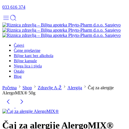
033 616 374
Čajevi
Čajne mješavine
Biljne kapi bez alkohola
Biljne kapsule
Njega lica i tijela
Ostalo
Blog
Početna
Shop
Zdravlje A-Ž
Alergija
Čaj za alergije
AlergoMIX® 50g
Čaj za alergije AlergoMIX®