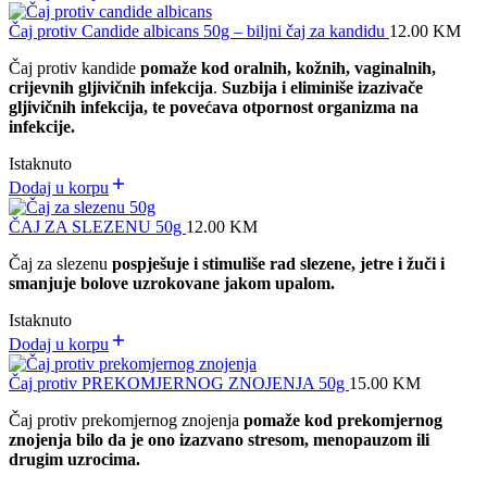
Čaj protiv Candide albicans 50g – biljni čaj za kandidu
12.00
KM
Čaj protiv kandide
pomaže kod oralnih, kožnih, vaginalnih,
crijevnih gljivičnih infekcija
.
Suzbija i eliminiše izazivače
gljivičnih infekcija, te povećava otpornost organizma na
infekcije.
Istaknuto
Dodaj u korpu
ČAJ ZA SLEZENU 50g
12.00
KM
Čaj za slezenu
pospješuje i stimuliše rad slezene, jetre i žuči i
smanjuje bolove uzrokovane jakom upalom.
Istaknuto
Dodaj u korpu
Čaj protiv PREKOMJERNOG ZNOJENJA 50g
15.00
KM
Čaj protiv prekomjernog znojenja
pomaže kod prekomjernog
znojenja bilo da je ono izazvano stresom, menopauzom ili
drugim uzrocima.