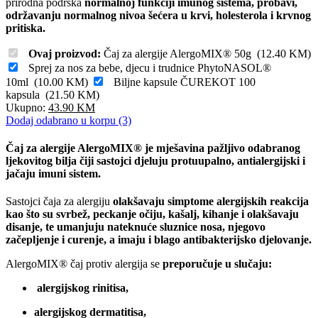
prirodna podrška
normalnoj funkciji imunog sistema, probavi,
održavanju normalnog nivoa šećera u krvi, holesterola i krvnog
pritiska.
Ovaj proizvod:
Čaj za alergije AlergoMIX® 50g
(
12.40
KM
)
Sprej za nos za bebe, djecu i trudnice PhytoNASOL®
10ml
(
10.00
KM
)
Biljne kapsule ČUREKOT 100
kapsula
(
21.50
KM
)
Ukupno:
43.90
KM
Dodaj odabrano u korpu (3)
Čaj za alergije AlergoMIX® je mješavina pažljivo odabranog
ljekovitog bilja čiji sastojci djeluju protuupalno, antialergijski i
jačaju imuni sistem.
Sastojci čaja za alergiju
olakšavaju simptome alergijskih reakcija
kao što su svrbež, peckanje očiju, kašalj, kihanje i olakšavaju
disanje, te umanjuju nateknuće sluznice nosa, njegovo
začepljenje i curenje, a imaju i blago antibakterijsko djelovanje.
AlergoMIX® čaj protiv alergija se
preporučuje u slučaju:
alergijskog rinitisa,
alergijskog dermatitisa,