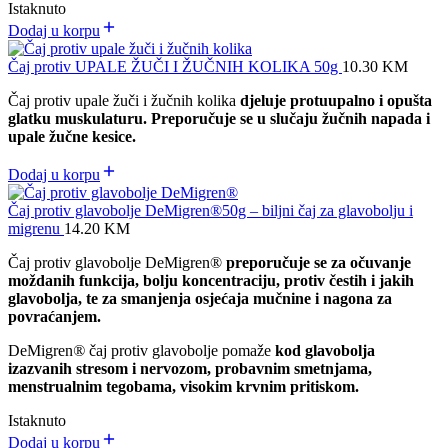
Istaknuto
Dodaj u korpu
Čaj protiv UPALE ŽUČI I ŽUČNIH KOLIKA 50g
10.30
KM
Čaj protiv upale žuči i žučnih kolika
djeluje protuupalno i opušta
glatku muskulaturu. Preporučuje se u slučaju žučnih napada i
upale žučne kesice.
Dodaj u korpu
Čaj protiv glavobolje DeMigren®50g – biljni čaj za glavobolju i
migrenu
14.20
KM
Čaj protiv glavobolje DeMigren®
preporučuje se za očuvanje
moždanih funkcija, bolju koncentraciju, protiv čestih i jakih
glavobolja, te za smanjenja osjećaja mučnine i nagona za
povraćanjem.
DeMigren
®
čaj protiv glavobolje pomaže
kod glavobolja
izazvanih stresom i nervozom, probavnim smetnjama,
menstrualnim tegobama, visokim krvnim pritiskom.
Istaknuto
Dodaj u korpu