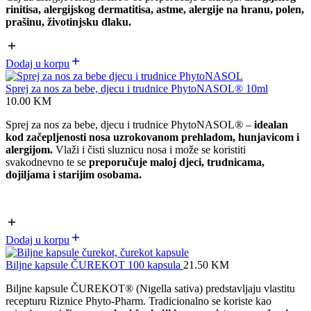
rinitisa, alergijskog dermatitisa, astme, alergije na hranu, polen,
prašinu, životinjsku dlaku.
Dodaj u korpu
Sprej za nos za bebe, djecu i trudnice PhytoNASOL® 10ml
10.00
KM
Sprej za nos za bebe, djecu i trudnice PhytoNASOL
®
–
idealan
kod začepljenosti nosa uzrokovanom prehladom, hunjavicom i
alergijom.
Vlaži i čisti sluznicu nosa i može se koristiti
svakodnevno te se
preporučuje maloj djeci, trudnicama,
dojiljama i starijim osobama.
Dodaj u korpu
Biljne kapsule ČUREKOT 100 kapsula
21.50
KM
Biljne kapsule ČUREKOT® (Nigella sativa) predstavljaju vlastitu
recepturu Riznice Phyto-Pharm. Tradicionalno se koriste kao