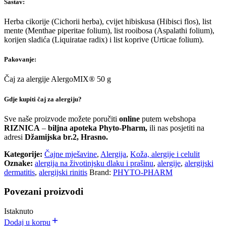
Sastav:
Herba cikorije (Cichorii herba), cvijet hibiskusa (Hibisci flos), list
mente (Menthae piperitae folium), list rooibosa (Aspalathi folium),
korijen sladića (Liquiratae radix) i list koprive (Urticae folium).
Pakovanje:
Čaj za alergije AlergoMIX® 50 g
Gdje kupiti čaj za alergiju?
Sve naše proizvode možete poručiti
online
putem webshopa
RIZNICA
–
biljna apoteka Phyto-Pharm,
ili nas posjetiti na
adresi
Džamijska br.2, Hrasno.
Kategorije:
Čajne mješavine
,
Alergija
,
Koža, alergije i celulit
Oznake:
alergija na životinjsku dlaku i prašinu
,
alergije
,
alergijski
dermatitis
,
alergijski rinitis
Brand:
PHYTO-PHARM
Povezani proizvodi
Istaknuto
Dodaj u korpu