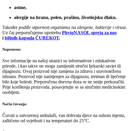
astme,
alergije na hranu, polen, prašinu, životinjsku dlaku.
Također
podiže otpornost organizma na alergene, bakterije i viruse
.
Uz čaj preporučujemo upotrebu
PhytoNASOL spreja za nos
i
biljnih kapsula ČUREKOT
.
Napomena:
Sve informacije na našoj stranici su informativne i edukativne
prirode, i kao takve ne mogu zamijeniti stručni ljekarski savjet ili
dijagnozu. Ovaj proizvod nije zamjena za zdravu i uravnoteženu
ishranu. Proizvod nije namijenjen za dijagnozu, tretman ili liječenje
bilo koje bolesti. Preporučena dnevna doza se ne smije prekoračiti.
Prije korištenja proizvoda, posavjetujte se sa stručnim medicinskim
osobljem.
Način čuvanja:
Čuvati u zatvorenoj ambalaži, van dohvata djece na suhom mjestu,
zaštićeno od svjetlosti i na temperaturi do 25°C.