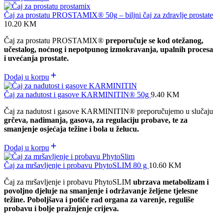
Čaj za prostatu PROSTAMIX® 50g – biljni čaj za zdravlje prostate
10.20
KM
Čaj za prostatu PROSTAMIX®
preporučuje se kod otežanog,
učestalog, noćnog i nepotpunog izmokravanja, upalnih procesa
i uvećanja prostate.
Dodaj u korpu
Čaj za nadutost i gasove KARMINITIN® 50g
9.40
KM
Čaj za nadutost i gasove KARMINITIN
®
preporučujemo u slučaju
grčeva, nadimanja, gasova, za regulaciju probave, te za
smanjenje osjećaja težine i bola u želucu.
Dodaj u korpu
Čaj za mršavljenje i probavu PhytoSLIM 80 g
10.60
KM
Čaj za mršavljenje i probavu PhytoSLIM
ubrzava metabolizam i
povoljno djeluje na smanjenje i održavanje željene tjelesne
težine. Poboljšava i potiče rad organa za varenje, reguliše
probavu i bolje pražnjenje crijeva.