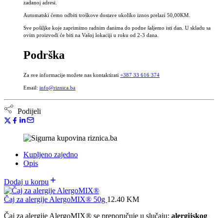
zadanoj adresi.
Automatski ćemo odbiti troškove dostave ukoliko iznos prelazi 50,00KM.
Sve pošiljke koje zaprimimo radnim danima do podne šaljemo isti dan. U skladu sa
ovim proizvodi će biti na Vašoj lokaciji u roku od 2-3 dana.
Podrška
Za sve informacije možete nas kontaktirati
+387 33 616 374
Email:
info@riznica.ba
Podijeli
Kupljeno zajedno
Opis
Dodaj u korpu
Čaj za alergije AlergoMIX® 50g
12.40
KM
Čaj za alergije AlergoMIX® se preporučuje u slučaju:
alergijskog