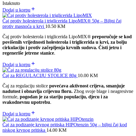
Istaknuto
Dodaj u korpu
Čaj protiv holesterola i triglicerida LipoMIX® 50g – Biljni čaj
protiv masnoća u krvi
10.50
KM
Čaj protiv holesterola i triglicerida LipoMIX
®
preporučuje se kod
povišenih vrijednosti holesterola i triglicerida u krvi, za bolju
cirkulaciju i protiv začepljenja krvnih sudova. Čisti jetru i
regeneriše jetrene stanice
.
Dodaj u korpu
Čaj za REGULACIJU STOLICE 80g
10.00
KM
Čaj za regulaciju stolice
povećava aktivnost crijeva, smanjuje
nadutost i obnavlja crijevnu floru.
Zbog svoje blage i neagresivne
formule,
pogodan je za stariju populaciju, djecu i za
svakodnevnu upotrebu
.
Dodaj u korpu
Čaj za podizanje krvnog pritiska HIPOtenzin 50g – biljni čaj kod
niskog krvnog pritiska
14.00
KM