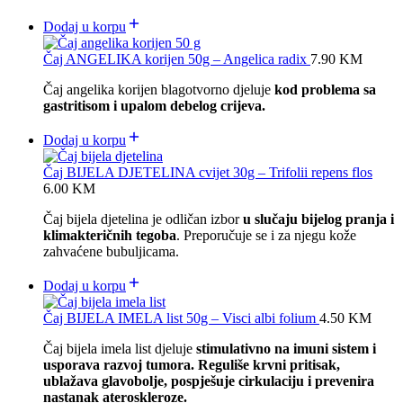
Dodaj u korpu
Čaj ANGELIKA korijen 50g – Angelica radix
7.90
KM
Čaj angelika korijen blagotvorno djeluje
kod problema sa
gastritisom i upalom debelog crijeva.
Dodaj u korpu
Čaj BIJELA DJETELINA cvijet 30g – Trifolii repens flos
6.00
KM
Čaj bijela djetelina je odličan izbor
u slučaju bijelog pranja i
klimakteričnih tegoba
. Preporučuje se i za njegu kože
zahvaćene bubuljicama.
Dodaj u korpu
Čaj BIJELA IMELA list 50g – Visci albi folium
4.50
KM
Čaj bijela imela list djeluje
stimulativno na imuni sistem i
usporava razvoj tumora. Reguliše krvni pritisak,
ublažava glavobolje, pospješuje cirkulaciju i prevenira
nastanak ateroskleroze.