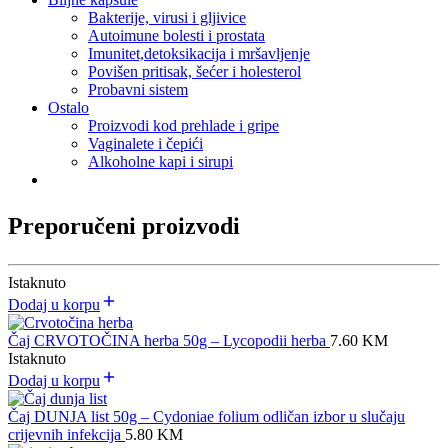
Bakterije, virusi i gljivice
Autoimune bolesti i prostata
Imunitet,detoksikacija i mršavljenje
Povišen pritisak, šećer i holesterol
Probavni sistem
Ostalo
Proizvodi kod prehlade i gripe
Vaginalete i čepići
Alkoholne kapi i sirupi
Preporučeni proizvodi
Istaknuto
Dodaj u korpu
Čaj CRVOTOČINA herba 50g – Lycopodii herba
7.60
KM
Istaknuto
Dodaj u korpu
Čaj DUNJA list 50g – Cydoniae folium odličan izbor u slučaju
crijevnih infekcija
5.80
KM