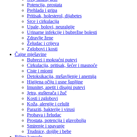
Potencija, prostata
Prehlada i gripa
Pritisak, holesterol, dijabetes
Srce i cirkulacija
Upale, bolovi, neuralgije
Urinarne infekcije i bubrežne bolesti
Zdravlje žene
Želudac i crijeva
Zglobovi i kosti
Čajne mješavine
Bubrezi i mokraćni putevi
Cirkulacija, pritisak, šećer i masnoće
Ciste i miomi
Detoksikacija, mršavljenje i anemija
Higijena očiju i usne šupljine
Imunitet, apetit i disajni putevi
Jetra, gušterača i žuč
Kosti i zglobovi
Koža, alergije i celulit
Paraziti, bakterije i virusi
Probava i želudac
Prostata, potencija i glavobolja
Smirenje i spavanje
Trudnice, dojilje i bebe
Biljne kapsule