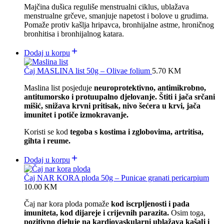
Majčina dušica reguliše menstrualni ciklus, ublažava
menstrualne grčeve, smanjuje napetost i bolove u grudima.
Pomaže protiv kašlja hripavca, bronhijalne astme, hroničnog
bronhitisa i bronhijalnog katara.
Dodaj u korpu
Čaj MASLINA list 50g – Olivae folium
5.70
KM
Maslina list posjeduje
neuroprotektivno, antimikrobno,
antitumorsko i protuupalno djelovanje. Štiti i jača srčani
mišić, snižava krvni pritisak, nivo šećera u krvi, jača
imunitet i potiče izmokravanje.
Koristi se kod
tegoba s kostima i zglobovima, artritisa,
gihta i reume.
Dodaj u korpu
Čaj NAR KORA ploda 50g – Punicae granati pericarpium
10.00
KM
Čaj nar kora ploda pomaže
kod iscrpljenosti i pada
imuniteta, kod dijareje i crijevnih parazita.
Osim toga,
pozitivno djeluje na kardiovaskularni
ublažava kašalj i