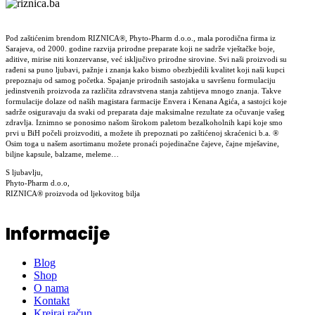
Pod zaštićenim brendom RIZNICA®, Phyto-Pharm d.o.o., mala porodična firma iz
Sarajeva, od 2000. godine razvija prirodne preparate koji ne sadrže vještačke boje,
aditive, mirise niti konzervanse, već isključivo prirodne sirovine. Svi naši proizvodi su
rađeni sa puno ljubavi, pažnje i znanja kako bismo obezbjedili kvalitet koji naši kupci
prepoznaju od samog početka. Spajanje prirodnih sastojaka u savršenu formulaciju
jedinstvenih proizvoda za različita zdravstvena stanja zahtijeva mnogo znanja. Takve
formulacije dolaze od naših magistara farmacije Envera i Kenana Agića, a sastojci koje
sadrže osiguravaju da svaki od preparata daje maksimalne rezultate za očuvanje vašeg
zdravlja. Iznimno se ponosimo našom širokom paletom bezalkoholnih kapi koje smo
prvi u BiH počeli proizvoditi, a možete ih prepoznati po zaštićenoj skraćenici b.a. ®
Osim toga u našem asortimanu možete pronaći pojedinačne čajeve, čajne mješavine,
biljne kapsule, balzame, meleme…
S ljubavlju,
Phyto-Pharm d.o.o,
RIZNICA® proizvoda od ljekovitog bilja
Informacije
Blog
Shop
O nama
Kontakt
Kreiraj račun