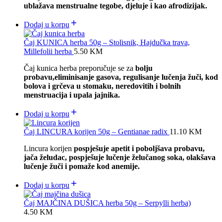
ublažava menstrualne tegobe, djeluje i kao afrodizijak.
Dodaj u korpu
Čaj KUNICA herba 50g – Stolisnik, Hajdučka trava,
Millefolii herba
5.50
KM
Čaj kunica herba preporučuje se za
bolju
probavu,eliminisanje gasova, regulisanje lučenja žuči, kod
bolova i grčeva u stomaku, neredovitih i bolnih
menstruacija i upala jajnika.
Dodaj u korpu
Čaj LINCURA korijen 50g – Gentianae radix
11.10
KM
Lincura korijen
pospješuje apetit i poboljšava probavu,
jača želudac, pospješuje lučenje želučanog soka, olakšava
lučenje žuči i pomaže kod anemije.
Dodaj u korpu
Čaj MAJČINA DUŠICA herba 50g – Serpylli herba)
4.50
KM