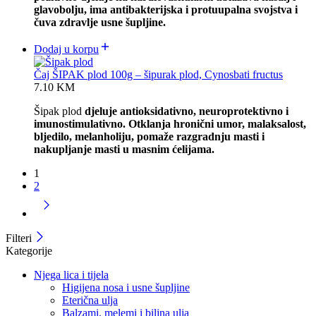
glavobolju, ima antibakterijska i protuupalna svojstva i
čuva zdravlje usne šupljine.
Dodaj u korpu
Čaj ŠIPAK plod 100g – šipurak plod, Cynosbati fructus
7.10
KM
Šipak plod
djeluje antioksidativno, neuroprotektivno i
imunostimulativno. Otklanja hronični umor, malaksalost,
bljedilo, melanholiju, pomaže razgradnju masti i
nakupljanje masti u masnim ćelijama.
1
2
Filteri
Kategorije
Njega lica i tijela
Higijena nosa i usne šupljine
Eterična ulja
Balzami, melemi i biljna ulja