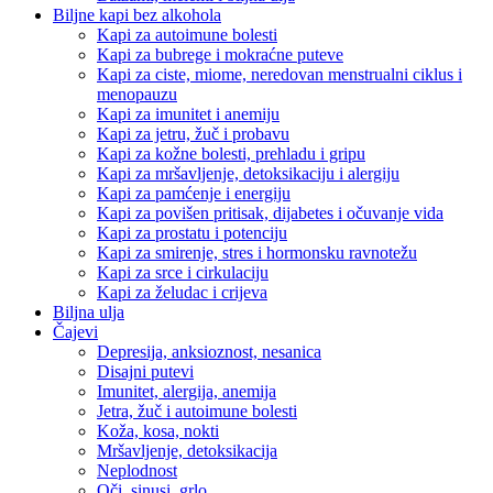
Biljne kapi bez alkohola
Kapi za autoimune bolesti
Kapi za bubrege i mokraćne puteve
Kapi za ciste, miome, neredovan menstrualni ciklus i
menopauzu
Kapi za imunitet i anemiju
Kapi za jetru, žuč i probavu
Kapi za kožne bolesti, prehladu i gripu
Kapi za mršavljenje, detoksikaciju i alergiju
Kapi za pamćenje i energiju
Kapi za povišen pritisak, dijabetes i očuvanje vida
Kapi za prostatu i potenciju
Kapi za smirenje, stres i hormonsku ravnotežu
Kapi za srce i cirkulaciju
Kapi za želudac i crijeva
Biljna ulja
Čajevi
Depresija, anksioznost, nesanica
Disajni putevi
Imunitet, alergija, anemija
Jetra, žuč i autoimune bolesti
Koža, kosa, nokti
Mršavljenje, detoksikacija
Neplodnost
Oči, sinusi, grlo