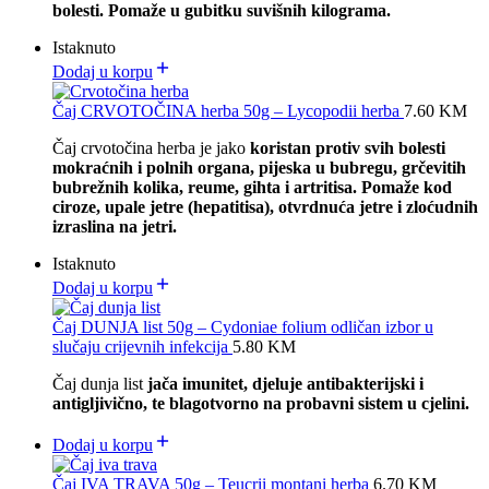
bolesti. Pomaže u gubitku suvišnih kilograma.
Istaknuto
Dodaj u korpu
Čaj CRVOTOČINA herba 50g – Lycopodii herba
7.60
KM
Čaj crvotočina herba je jako
koristan protiv svih bolesti
mokraćnih i polnih organa, pijeska u bubregu, grčevitih
bubrežnih kolika, reume, gihta i artritisa. Pomaže kod
ciroze, upale jetre (hepatitisa), otvrdnuća jetre i zloćudnih
izraslina na jetri.
Istaknuto
Dodaj u korpu
Čaj DUNJA list 50g – Cydoniae folium odličan izbor u
slučaju crijevnih infekcija
5.80
KM
Čaj dunja list
jača imunitet, djeluje antibakterijski i
antigljivično, te blagotvorno na probavni sistem u cjelini.
Dodaj u korpu
Čaj IVA TRAVA 50g – Teucrii montani herba
6.70
KM