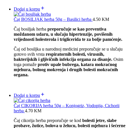
Dodaj u korpu
Čaj BOSILJAK herba 50g – Basilici herba
4.50
KM
Čaj bosiljak herba
preporučuje se kao preventiva
moždanom udaru, u slučaju hipertenzije, povišenih
vrijednosti holesterola i triglicerida te za bolje pamćenje.
Čaj od bosiljka u narodnoj medicini preporučuje se u slučaju
gotovo svih vrsta
respiratornih bolesti, virusnih,
bakterijskih i gljivičnih infekcija organa za disanje.
Osim
toga pomaže
protiv upale bubrega, katara mokraćnog
mjehura, bolnog mokrenja i drugih bolesti mokraćnih
organa.
Dodaj u korpu
Čaj CIKORIJA herba 50g – Konjogriz, Vodopija, Cichorii
herba
4.70
KM
Čaj cikorija herba preporučuje se kod
bolesti jetre, slabe
probave, žutice, bolova u želucu, bolesti mjehura i šećerne