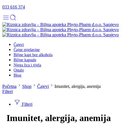
033 616 374
Čajevi
Čajne mješavine
Biljne kapi bez alkohola
Biljne kapsule
Njega lica i tijela
Ostalo
Blog
Početna
Shop
Čajevi
Imunitet, alergija, anemija
Filteri
Filteri
Imunitet, alergija, anemija