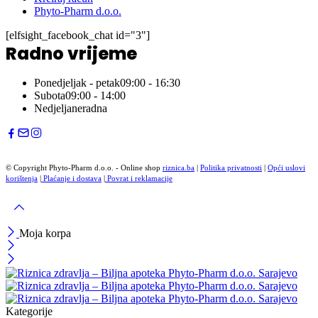
Phyto-Pharm d.o.o.
[elfsight_facebook_chat id="3"]
Radno vrijeme
Ponedjeljak - petak
09:00 - 16:30
Subota
09:00 - 14:00
Nedjelja
neradna
© Copyright Phyto-Pharm d.o.o. - Online shop
riznica.ba
|
Politika privatnosti
|
Opći uslovi
korištenja
|
Plaćanje i dostava
|
Povrat i reklamacije
Moja korpa
Kategorije