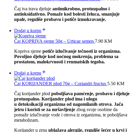
Čaj iva trava djeluje
antimikrobno, protuupalno i
antioksidativno. Pomaže kod bolesti želuca, smanjuje
upale, reguliše probavu i potiče izmokravanje.
Dodaj u korpu
Čaj KOPRIVA sjeme 50g – Urticae semen
7.90
KM
Kopriva sjeme
potiče izlučivanje tečnosti iz organizma.
Povoljno djeluje kod noćnog mokrenja, problema sa
prostatom, malokrvnosti i reumatskih tegoba.
Dodaj u korpu
Čaj KORIJANDER plod 70g – Coriandri fructus
5.50
KM
Čaj korijander plod
poboljšava pamćenje, probavu i djeluje
protuupalno. Korijander plod ima i ulogu
u detoksikaciji organizma od nagomilanih otrova
.
Jača
jetru i koristi se za mršavljenje
zbog svoje osobine da
pomaže izlučivanje vode i otrova iz organizma, te poboljšava
metabolizam.
Korijander u zrnu
ublažava alergije, reguliše šećer u krvi i