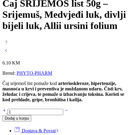
Čaj SRIJEMOŠ list 50g –
Srijemuš, Medvjeđi luk, divlji
bijeli luk, Allii ursini folium
6.10
KM
Brend:
PHYTO-PHARM
Čaj srijemoš list
pomaže kod
arterioskleroze, hipertenzije,
masnoća u krvi i preventiva je moždanom udaru. Čisti krv,
želudac i crijeva, te pomaže u izbacivanju toksina. Koristi se
kod prehlade, gripe, bronhitisa i kašlja.
Čaj
SRIJEMOŠ
Dodaj u korpu
list
50g
Dostava & Povrat
-