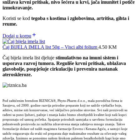
snižava krvni pritisak, nivo šećera u krvi, jača imunitet i potiče
izmokravanje.
Koristi se kod
tegoba s kostima i zglobovima, artritisa, gihta i
reume.
Dodaj u korpu
Čaj BIJELA IMELA list 50g – Visci albi folium
4.50
KM
Čaj bijela imela list djeluje
stimulativno na imuni sistem i
usporava razvoj tumora. Reguliše krvni pritisak, ublažava
glavobolje, pospješuje cirkulaciju i prevenira nastanak
ateroskleroze.
Pod zaštićenim brendom RIZNICA®, Phyto-Pharm d.o.o., mala porodična firma iz
Sarajeva, od 2000. godine razvija prirodne preparate koji ne sadrže vještačke boje,
aditive, mirise niti konzervanse, već isključivo prirodne sirovine. Svi naši proizvodi su
rađeni sa puno ljubavi, pažnje i znanja kako bismo obezbjedili kvalitet koji naši kupci
prepoznaju od samog početka. Spajanje prirodnih sastojaka u savršenu formulaciju
jedinstvenih proizvoda za različita zdravstvena stanja zahtijeva mnogo znanja. Takve
formulacije dolaze od naših magistara farmacije Envera i Kenana Agića, a sastojci koje
sadrže osiguravaju da svaki od preparata daje maksimalne rezultate za očuvanje vašeg
zdravlja. Iznimno se ponosimo našom širokom paletom bezalkoholnih kapi koje smo