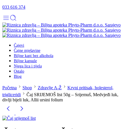
033 616 374
Čajevi
Čajne mješavine
Biljne kapi bez alkohola
Biljne kapsule
Njega lica i tijela
Ostalo
Blog
Početna
Shop
Zdravlje A-Ž
Krvni pritisak, holesterol,
trigliceridi
Čaj SRIJEMOŠ list 50g – Srijemuš, Medvjeđi luk,
divlji bijeli luk, Allii ursini folium