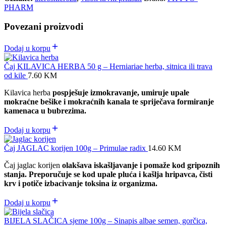
PHARM
Povezani proizvodi
Dodaj u korpu
Čaj KILAVICA HERBA 50 g – Herniariae herba, sitnica ili trava
od kile
7.60
KM
Kilavica herba
pospješuje izmokravanje, umiruje upale
mokraćne bešike i mokraćnih kanala te spriječava formiranje
kamenaca u bubrezima.
Dodaj u korpu
Čaj JAGLAC korijen 100g – Primulae radix
14.60
KM
Čaj jaglac korijen
olakšava iskašljavanje i pomaže kod gripoznih
stanja. Preporučuje se kod upale pluća i kašlja hripavca, čisti
krv i potiče izbacivanje toksina iz organizma.
Dodaj u korpu
BIJELA SLAČICA sjeme 100g – Sinapis albae semen, gorčica,