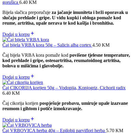
gorušica
6.40
KM
Bijela slačica preporučuje
za jačanje imuniteta i brži oporavak u
slučaju prehlade i gripe. U vidu kupki i obloga pomaže kod
reume, artritisa, upale nerava te kod kašlja i bronhitisa.
Dodaj u korpu
Čaj bijela VRBA kora 50g – Salicis alba cortex
4.50
KM
Čaj bijela VRBA kora pomaže kod
povišene tjelesne temperature,
kod prehlade i gripe, osteoartritisa, reumatoidnog artritisa,
bolova u mišićima i glavobolje.
Dodaj u korpu
Čaj CIKORIJA korijen 50g – Vodopija, Konjogriz, Cichorii radix
6.40
KM
Čaj cikorija korijen
pospješuje probavu, umiruje upale izazvane
reumom i gihtom i potiče izmokravanje.
Dodaj u korpu
Čaj VRBOVICA herba 40g – Epilobii parviflori herba
5.70
KM