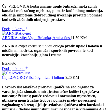
Čaj VRBOVICA herba umiruje
upale bubrega, mokraćnih
kanala i mokraćnog mjehura, pomaže kod bolnog mokrenja,
otklanja simptome dobroćudnog uvećanja prostate i pomaže
kod svih zloćudnih oboljenja prostate.
Dodaj u korpu
ARNIKA cvijet 30g – Brđanka, Arnica flos
11.50
KM
ARNIKA cvijet koristi se u vidu obloga
protiv upale i bolova u
mišićima, modrica, uganuća i sportskih povreda te kod
neuralgije, kostobolje, gihta i reume.
Istaknuto
Dodaj u korpu
Čaj LOVOROV list 50g – Lauri folium
5.20
KM
Lovorov list olakšava probavu (potiče na rad organe za
varenje, jača stomak, umiruje stomačne kolike i spriječava
naticanje želuca); potiče redovnu i normalnu mjesečnicu,
ublažava menstrualne tegobe i pomaže protiv povećanog
vaginalnog sekreta; djeluje sedativno (snižava nivo kortizola i
umiruje); djeluje imunostimulirajuće (bogat je vitaminima A i C