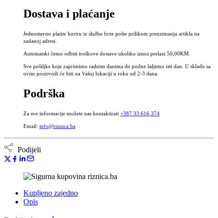
Srijemuš,
Dostava i plaćanje
Medvjeđi
luk,
divlji
Jednostavno platite kuriru iz službe brze pošte prilikom preuzimanja artikla na
bijeli
zadanoj adresi.
luk,
Automatski ćemo odbiti troškove dostave ukoliko iznos prelazi 50,00KM.
Allii
ursini
Sve pošiljke koje zaprimimo radnim danima do podne šaljemo isti dan. U skladu sa
folium
ovim proizvodi će biti na Vašoj lokaciji u roku od 2-3 dana.
količina
Podrška
Za sve informacije možete nas kontaktirati
+387 33 616 374
Email:
info@riznica.ba
Podijeli
Kupljeno zajedno
Opis