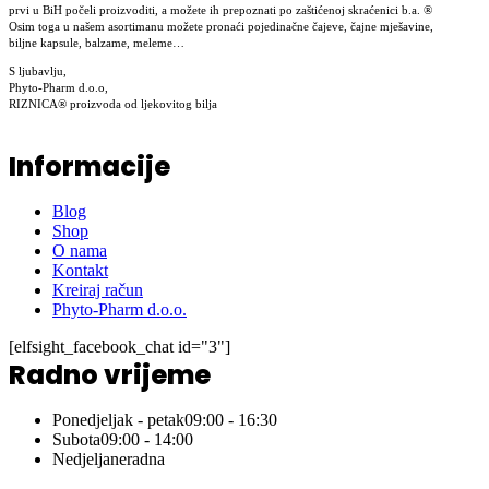
prvi u BiH počeli proizvoditi, a možete ih prepoznati po zaštićenoj skraćenici b.a. ®
Osim toga u našem asortimanu možete pronaći pojedinačne čajeve, čajne mješavine,
biljne kapsule, balzame, meleme…
S ljubavlju,
Phyto-Pharm d.o.o,
RIZNICA® proizvoda od ljekovitog bilja
Informacije
Blog
Shop
O nama
Kontakt
Kreiraj račun
Phyto-Pharm d.o.o.
[elfsight_facebook_chat id="3"]
Radno vrijeme
Ponedjeljak - petak
09:00 - 16:30
Subota
09:00 - 14:00
Nedjelja
neradna