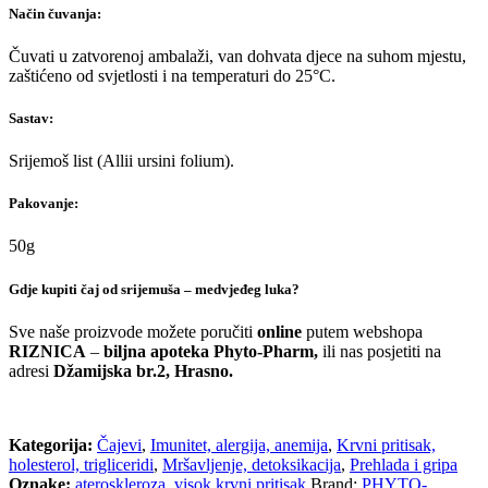
Način čuvanja:
Čuvati u zatvorenoj ambalaži, van dohvata djece na suhom mjestu,
zaštićeno od svjetlosti i na temperaturi do 25°C.
Sastav:
Srijemoš list (
Allii ursini folium
).
Pakovanje:
50g
Gdje kupiti čaj od srijemuša – medvjeđeg luka?
Sve naše proizvode možete poručiti
online
putem webshopa
RIZNICA
–
biljna apoteka Phyto-Pharm,
ili nas posjetiti na
adresi
Džamijska br.2, Hrasno.
Kategorija:
Čajevi
,
Imunitet, alergija, anemija
,
Krvni pritisak,
holesterol, trigliceridi
,
Mršavljenje, detoksikacija
,
Prehlada i gripa
Oznake:
ateroskleroza
,
visok krvni pritisak
Brand:
PHYTO-