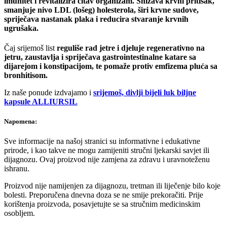
imunitet i revitalizira čitav organizam.
Snižava krvni pritisak,
smanjuje nivo LDL (lošeg) holesterola, širi krvne sudove,
spriječava nastanak plaka i reducira stvaranje krvnih
ugrušaka.
Čaj srijemoš list
reguliše rad jetre i djeluje regenerativno na
jetru, zaustavlja i spriječava gastrointestinalne katare sa
dijarejom i konstipacijom, te pomaže protiv emfizema pluća sa
bronhitisom.
Iz naše ponude izdvajamo i
srijemoš, divlji bijeli luk biljne
kapsule ALLIURSIL
Napomena:
Sve informacije na našoj stranici su informativne i edukativne
prirode, i kao takve ne mogu zamijeniti stručni ljekarski savjet ili
dijagnozu. Ovaj proizvod nije zamjena za zdravu i uravnoteženu
ishranu.
Proizvod nije namijenjen za dijagnozu, tretman ili liječenje bilo koje
bolesti. Preporučena dnevna doza se ne smije prekoračiti. Prije
korištenja proizvoda, posavjetujte se sa stručnim medicinskim
osobljem.