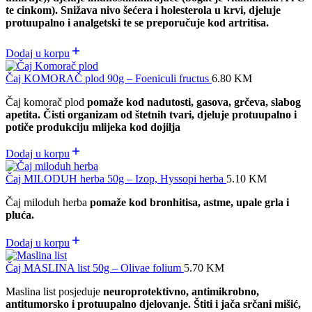
te cinkom). Snižava nivo šećera i holesterola u krvi, djeluje
protuupalno i analgetski te se preporučuje kod artritisa.
Dodaj u korpu
Čaj KOMORAČ plod 90g – Foeniculi fructus
6.80
KM
Čaj komorač plod
pomaže kod nadutosti, gasova, grčeva, slabog
apetita. Čisti organizam od štetnih tvari, djeluje protuupalno i
potiče produkciju mlijeka kod dojilja
Dodaj u korpu
Čaj MILODUH herba 50g – Izop, Hyssopi herba
5.10
KM
Čaj miloduh herba
pomaže kod bronhitisa, astme, upale grla i
pluća.
Dodaj u korpu
Čaj MASLINA list 50g – Olivae folium
5.70
KM
Maslina list posjeduje
neuroprotektivno, antimikrobno,
antitumorsko i protuupalno djelovanje. Štiti i jača srčani mišić,