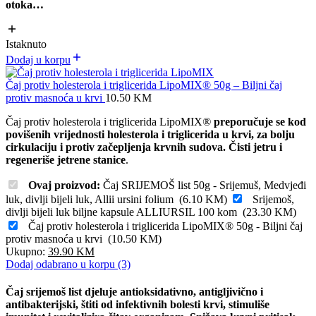
otoka…
Istaknuto
Dodaj u korpu
Čaj protiv holesterola i triglicerida LipoMIX® 50g – Biljni čaj
protiv masnoća u krvi
10.50
KM
Čaj protiv holesterola i triglicerida LipoMIX
®
preporučuje se kod
povišenih vrijednosti holesterola i triglicerida u krvi, za bolju
cirkulaciju i protiv začepljenja krvnih sudova. Čisti jetru i
regeneriše jetrene stanice
.
Ovaj proizvod:
Čaj SRIJEMOŠ list 50g - Srijemuš, Medvjeđi
luk, divlji bijeli luk, Allii ursini folium
(
6.10
KM
)
Srijemoš,
divlji bijeli luk biljne kapsule ALLIURSIL 100 kom
(
23.30
KM
)
Čaj protiv holesterola i triglicerida LipoMIX® 50g - Biljni čaj
protiv masnoća u krvi
(
10.50
KM
)
Ukupno:
39.90
KM
Dodaj odabrano u korpu (3)
Čaj srijemoš list djeluje antioksidativno, antigljivično i
antibakterijski, štiti od infektivnih bolesti krvi, stimuliše