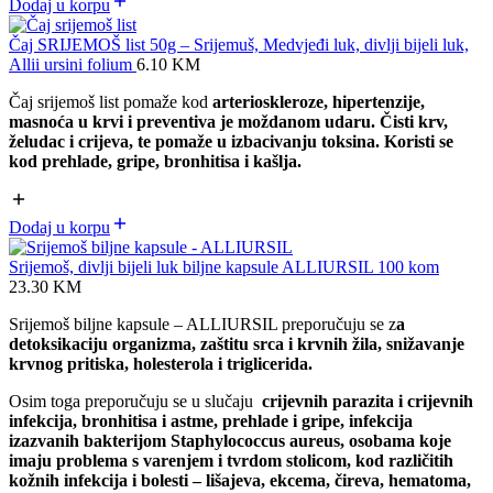
Dodaj u korpu
Čaj SRIJEMOŠ list 50g – Srijemuš, Medvjeđi luk, divlji bijeli luk,
Allii ursini folium
6.10
KM
Čaj srijemoš list
pomaže kod
arterioskleroze, hipertenzije,
masnoća u krvi i preventiva je moždanom udaru. Čisti krv,
želudac i crijeva, te pomaže u izbacivanju toksina. Koristi se
kod prehlade, gripe, bronhitisa i kašlja.
Dodaj u korpu
Srijemoš, divlji bijeli luk biljne kapsule ALLIURSIL 100 kom
23.30
KM
Srijemoš biljne kapsule – ALLIURSIL preporučuju se z
a
detoksikaciju organizma, zaštitu srca i krvnih žila, snižavanje
krvnog pritiska, holesterola i triglicerida.
Osim toga preporučuju se u slučaju
crijevnih parazita i crijevnih
infekcija,
bronhitisa i astme,
prehlade i gripe,
infekcija
izazvanih bakterijom Staphylococcus aureus,
osobama koje
imaju problema s varenjem i tvrdom stolicom, kod
različitih
kožnih infekcija i bolesti – lišajeva, ekcema, čireva, hematoma,