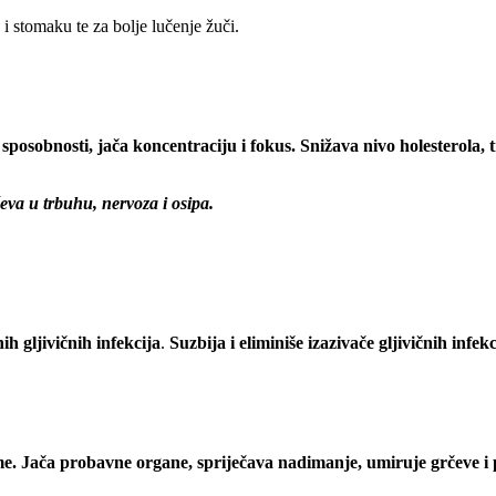
i stomaku te za bolje lučenje žuči.
sposobnosti, jača koncentraciju i fokus. Snižava nivo holesterola, 
va u trbuhu, nervoza i osipa.
h gljivičnih infekcija
.
Suzbija i eliminiše izazivače gljivičnih infe
me. Jača probavne organe, spriječava nadimanje, umiruje grčeve i