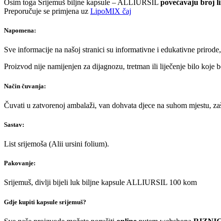
Osim toga Srijemuš biljne kapsule – ALLIURSIL
povećavaju broj li
Preporučuje se primjena uz
LipoMIX čaj
Napomena:
Sve informacije na našoj stranici su informativne i edukativne prirode
Proizvod nije namijenjen za dijagnozu, tretman ili liječenje bilo koje
Način čuvanja:
Čuvati u zatvorenoj ambalaži, van dohvata djece na suhom mjestu, zašt
Sastav:
List srijemoša (Alii ursini folium).
Pakovanje:
Srijemuš, divlji bijeli luk biljne kapsule ALLIURSIL 100 kom
Gdje kupiti kapsule srijemuš?