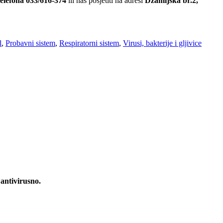
telefona 033/616-374
ili nas posjetiti na adresi
Džamijska br.2,
l
,
Probavni sistem
,
Respiratorni sistem
,
Virusi, bakterije i gljivice
 antivirusno.