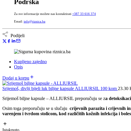
Podrška
Za sve informacije možete nas kontaktirati
+387 33 616 374
Email:
info@riznica.ba
Podijeli
Kupljeno zajedno
Opis
Dodaj u korpu
Srijemoš, divlji bijeli luk biljne kapsule ALLIURSIL 100 kom
23.30
Srijemoš biljne kapsule – ALLIURSIL preporučuju se z
a detoksikaci
Osim toga preporučuju se u slučaju
crijevnih parazita i crijevnih i
varenjem i tvrdom stolicom, kod
različitih kožnih infekcija i bo
Istaknuto