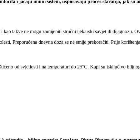
mfocita i jačaju imuni sistem, usporavaju proces staranja, jak su an
, i kao takve ne mogu zamijeniti stručni ljekarski savjet ili dijagnozu. 
 bolesti. Preporučena dnevna doza se ne smije prekoračiti. Prije korište
ićeno od svjetlosti i na temperaturi do 25°C. Kapi su iskljućivo biljnog