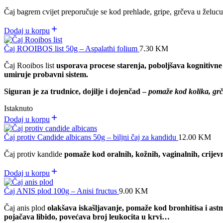
Čaj bagrem cvijet preporučuje se kod prehlade, gripe, grčeva u želucu 
Dodaj u korpu
Čaj ROOIBOS list 50g – Aspalathi folium
7.30
KM
Čaj Rooibos list
usporava procese starenja, poboljšava kognitivne 
umiruje probavni sistem.
Siguran je za trudnice, dojilje i dojenčad –
pomaže kod kolika, grče
Istaknuto
Dodaj u korpu
Čaj protiv Candide albicans 50g – biljni čaj za kandidu
12.00
KM
Čaj protiv kandide
pomaže kod oralnih, kožnih, vaginalnih, crijevni
Dodaj u korpu
Čaj ANIS plod 100g – Anisi fructus
9.00
KM
Čaj anis plod
olakšava iskašljavanje, pomaže kod bronhitisa i ast
pojačava libido,
povećava broj leukocita u krvi…