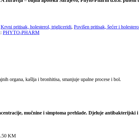
A zdravlja
–
biljna apoteka Sarajevo, Phyto-Pharm d.o.o. putem 
,
Krvni pritisak, holesterol, trigliceridi
,
Povišen pritisak, šećer i holestero
d:
PHYTO-PHARM
jnih organa, kašlja i bronhitisa, smanjuje upalne procese i bol.
ncentracije, mučnine i simptoma prehlade. Djeluje antibakterijski i
4.50
KM