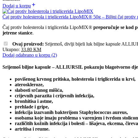
Dodaj u korpu
Čaj protiv holesterola i triglicerida LipoMIX® 50g – Biljni čaj proti
Čaj protiv holesterola i triglicerida LipoMIX
®
preporučuje se kod pov
jetrene stanice
.
Ovaj proizvod:
Srijemoš, divlji bijeli luk biljne kapsule AL
Ukupno:
33.80
KM
Dodaj odabrano u korpu (2)
Srijemoš biljne kapsule – ALLIURSIL pokazuju blagotvorno dje
povišenog krvnog pritiska, holesterola i triglicerida u krvi,
ateroskleroze,
slabosti srčanog mišića,
crijevnih parazita i crijevnih infekcija,
bronhitisa i astme,
prehlade i gripe,
infekcija izazvanih bakterijom Staphylococcus aureus,
osobama koje imaju problema s varenjem i tvrdom stolico
različitih kožnih infekcija i bolesti – lišajeva, ekcema, čire
artritisa i reume.