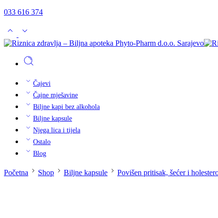
033 616 374
Čajevi
Čajne mješavine
Biljne kapi bez alkohola
Biljne kapsule
Njega lica i tijela
Ostalo
Blog
Početna
Shop
Biljne kapsule
Povišen pritisak, šećer i holester