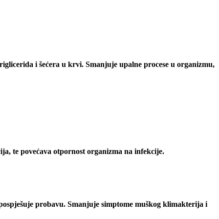
triglicerida i šećera u krvi. Smanjuje upalne procese u organizmu,
kcija, te povećava otpornost organizma na infekcije.
 pospješuje probavu. S
manjuje simptome muškog klimakterija i