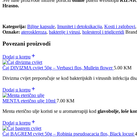
Sve naše proizvode možete poručiti
online
putem webshopa
RIZNIC
Hrasno.
Kategorija:
Biljne kapsule
,
Imunitet i detoksikacija
,
Kosti i zglobovi
Oznake:
ateroskleroza
,
bakterije i virusi
,
holesterol i trigliceridi
Bran
Povezani proizvodi
Dodaj u korpu
Čaj DIVIZMA cvijet 50g – Verbasci flos, Mullein flower
5.00
KM
Divizma cvijet preporučuje se kod bakterijskih i virusnih infekcija disa
Dodaj u korpu
MENTA eterično ulje 10ml
7.00
KM
Menta eterično ulje koristi se u aromaterapiji kod
glavobolje, loše ko
Dodaj u korpu
Čaj BAGREM cvijet 50g – Robinia pseudoacacia flos, Black locust