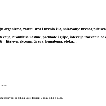
ju organizma, zaštitu srca i krvnih žila, snižavanje krvnog pritiska, 
nfekcija,
bronhitisa i astme,
prehlade i gripe,
infekcija izazvanih b
lesti – lišajeva, ekcema, čireva, hematoma, otoka…
 adresi.
m proizvodi će biti na Vašoj lokaciji u roku od 2-3 dana.