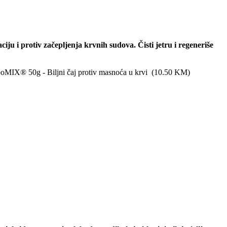
aciju i protiv začepljenja krvnih sudova. Čisti jetru i regeneriše
 LipoMIX® 50g - Biljni čaj protiv masnoća u krvi
(
10.50
KM
)