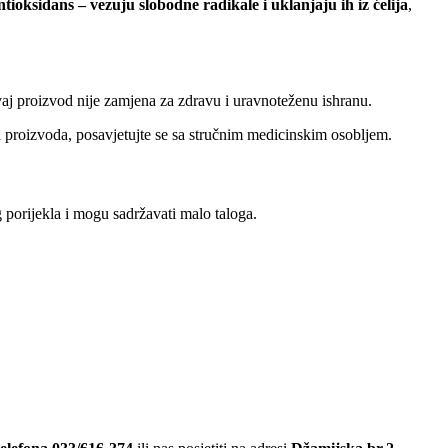
tioksidans – vezuju slobodne radikale i uklanjaju ih iz ćelija
,
Ovaj proizvod nije zamjena za zdravu i uravnoteženu ishranu.
nja proizvoda, posavjetujte se sa stručnim medicinskim osobljem.
 porijekla i mogu sadržavati malo taloga.