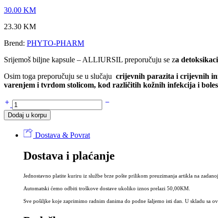
30.00
KM
23.30
KM
Brend:
PHYTO-PHARM
Srijemoš biljne kapsule – ALLIURSIL preporučuju se z
a detoksikaci
Osim toga preporučuju se u slučaju
crijevnih parazita i crijevnih i
varenjem i tvrdom stolicom, kod
različitih kožnih infekcija i bo
Srijemoš,
divlji
Dodaj u korpu
bijeli
luk
Dostava & Povrat
biljne
kapsule
Dostava i plaćanje
ALLIURSIL
100
kom
Jednostavno platite kuriru iz službe brze pošte prilikom preuzimanja artikla na zadanoj
količina
Automatski ćemo odbiti troškove dostave ukoliko iznos prelazi 50,00KM.
Sve pošiljke koje zaprimimo radnim danima do podne šaljemo isti dan. U skladu sa ovi