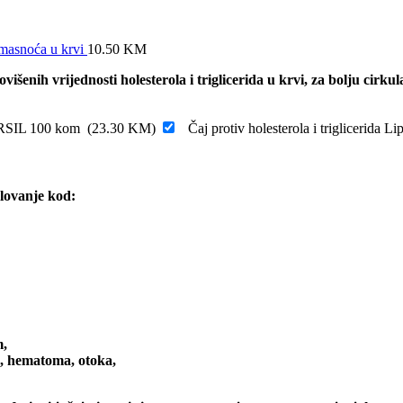
v masnoća u krvi
10.50
KM
išenih vrijednosti holesterola i triglicerida u krvi, za bolju cirkul
LIURSIL 100 kom
(
23.30
KM
)
Čaj protiv holesterola i triglicerida
lovanje kod:
m,
va, hematoma, otoka,