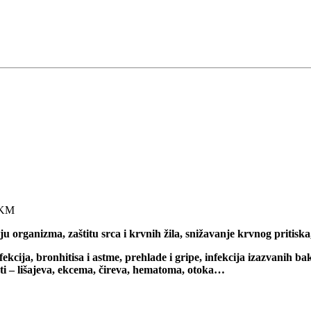
KM
ju organizma, zaštitu srca i krvnih žila, snižavanje krvnog pritiska, 
nfekcija,
bronhitisa i astme,
prehlade i gripe,
infekcija izazvanih b
lesti – lišajeva, ekcema, čireva, hematoma, otoka…