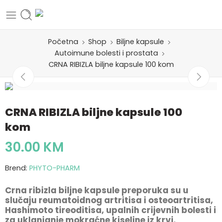
Početna
Shop
Biljne kapsule
Autoimune bolesti i prostata
CRNA RIBIZLA biljne kapsule 100 kom
CRNA RIBIZLA biljne kapsule 100
kom
30.00
KM
Brend:
PHYTO-PHARM
Crna ribizla biljne kapsule preporuka su u
slučaju reumatoidnog artritisa i osteoartritisa,
Hashimoto tireoditisa, upalnih crijevnih bolesti i
za uklanjanje mokraćne kiseline iz krvi.