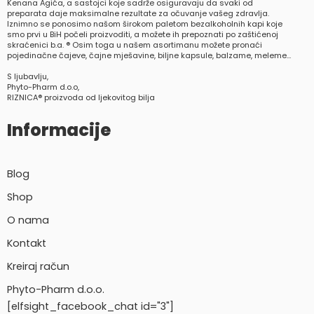
Kenana Agića, a sastojci koje sadrže osiguravaju da svaki od
preparata daje maksimalne rezultate za očuvanje vašeg zdravlja.
Iznimno se ponosimo našom širokom paletom bezalkoholnih kapi koje
smo prvi u BiH počeli proizvoditi, a možete ih prepoznati po zaštićenoj
skraćenici b.a. ® Osim toga u našem asortimanu možete pronaći
pojedinačne čajeve, čajne mješavine, biljne kapsule, balzame, meleme…
S ljubavlju,
Phyto-Pharm d.o.o,
RIZNICA® proizvoda od ljekovitog bilja
Informacije
Blog
Shop
O nama
Kontakt
Kreiraj račun
Phyto-Pharm d.o.o.
[elfsight_facebook_chat id="3"]