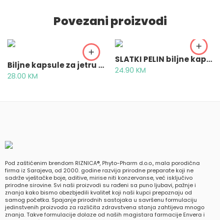
Povezani proizvodi
SLATKI PELIN biljne kapsule 100kom
Biljne kapsule za jetru HeparMIX® 100 kom
24.90
KM
28.00
KM
Pod zaštićenim brendom RIZNICA®, Phyto-Pharm d.o.o., mala porodična
firma iz Sarajeva, od 2000. godine razvija prirodne preparate koji ne
sadrže vještačke boje, aditive, mirise niti konzervanse, već isključivo
prirodne sirovine. Svi naši proizvodi su rađeni sa puno ljubavi, pažnje i
znanja kako bismo obezbjedili kvalitet koji naši kupci prepoznaju od
samog početka. Spajanje prirodnih sastojaka u savršenu formulaciju
jedinstvenih proizvoda za različita zdravstvena stanja zahtijeva mnogo
znanja. Takve formulacije dolaze od naših magistara farmacije Envera i