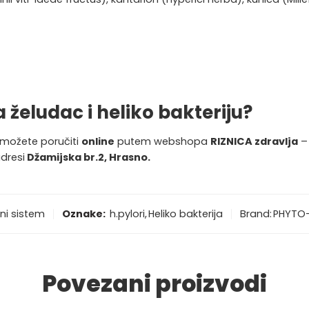
a želudac i heliko bakteriju?
® možete poručiti
online
putem webshopa
RIZNICA zdravlja
adresi
Džamijska br.2, Hrasno.
ni sistem
Oznake:
h.pylori
,
Heliko bakterija
Brand:
PHYTO
Povezani proizvodi