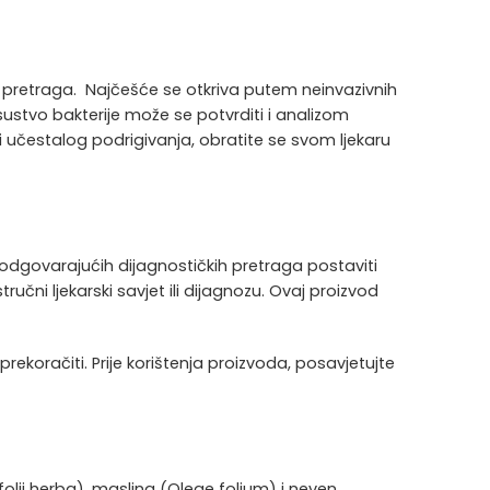
kih pretraga. Najčešće se otkriva putem neinvazivnih
sustvo bakterije može se potvrditi i analizom
 učestalog podrigivanja, obratite se svom ljekaru
 odgovarajućih dijagnostičkih pretraga postaviti
učni ljekarski savjet ili dijagnozu. Ovaj proizvod
rekoračiti. Prije korištenja proizvoda, posavjetujte
folii herba), maslina (Oleae folium) i neven