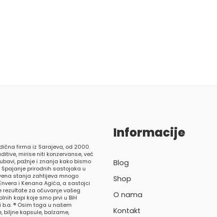
Informacije
dična firma iz Sarajeva, od 2000.
ditive, mirise niti konzervanse, već
ljubavi, pažnje i znanja kako bismo
Blog
. Spajanje prirodnih sastojaka u
tvena stanja zahtijeva mnogo
Shop
Envera i Kenana Agića, a sastojci
 rezultate za očuvanje vašeg
O nama
nih kapi koje smo prvi u BiH
ci b.a. ® Osim toga u našem
Kontakt
 biljne kapsule, balzame,