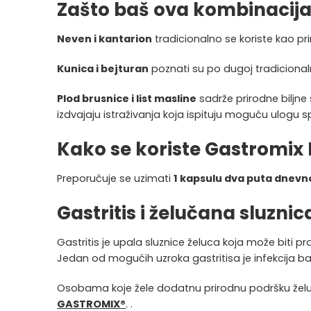
Zašto baš ova kombinacija
Neven i kantarion
tradicionalno se koriste kao p
Kunica i bejturan
poznati su po dugoj tradicional
Plod brusnice i list masline
sadrže prirodne biljn
izdvajaju istraživanja koja ispituju moguću ulogu 
Kako se koriste Gastromix
Preporučuje se uzimati
1 kapsulu dva puta dnevn
Gastritis i želučana sluznic
Gastritis je upala sluznice želuca koja može bit
Jedan od mogućih uzroka gastritisa je infekcija b
Osobama koje žele dodatnu prirodnu podršku želucu
GASTROMIX®
. .