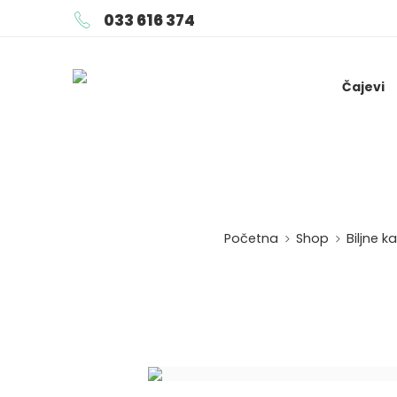
033 616 374
Čajevi
Početna
Shop
Biljne k