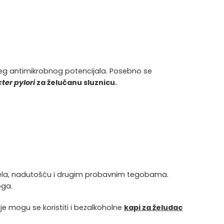
ćeg antimikrobnog potencijala. Posebno se
ter pylori
za želučanu sluznicu.
n jela, nadutošću i drugim probavnim tegobama.
oga.
e mogu se koristiti i bezalkoholne
kapi za želudac