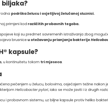
 biljaka?
rirodna
podrška želucu i osjetljivoj želučanoj sluznici.
noj primjeni kod
različitih probavnih tegoba.
e spojeve koji su predmet savremenih istraživanja zbog mogu
spojeva brusnice
u otežavanju prianjanja bakterije
Helicobac
 H® kapsule?
o
, u kontinuitetu tokom
tri mjeseca
.
a
i praćena pečenjem u želucu, bolovima, osjećajem težine nako
akterijom
Helicobacter pylori
, iako se može javiti i iz drugih razl
 i probavnom sistemu, uz biljne kapsule protiv heliko bakterij