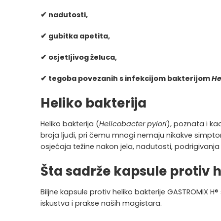
✔ nadutosti,
✔ gubitka apetita,
✔ osjetljivog želuca,
✔ tegoba povezanih s infekcijom bakterijom
He
Heliko bakterija
Heliko bakterija (
Helicobacter pylori
), poznata i ka
broja ljudi, pri čemu mnogi nemaju nikakve simpto
osjećaja težine nakon jela, nadutosti, podrigivanj
Šta sadrže kapsule protiv h
Biljne kapsule protiv heliko bakterije GASTROMIX H
iskustva i prakse naših magistara.