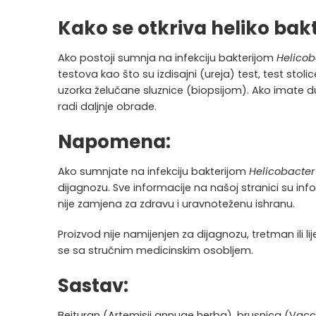
Kako se otkriva heliko bakt
Ako postoji sumnja na infekciju bakterijom
Helicob
testova kao što su izdisajni (ureja) test
, test stolic
uzorka želučane sluznice (biopsijom). Ako imate du
radi daljnje obrade.
Napomena:
Ako sumnjate na infekciju bakterijom
Helicobacter 
dijagnozu. Sve informacije na našoj stranici su info
nije zamjena za zdravu i uravnoteženu ishranu.
Proizvod nije namijenjen za dijagnozu, tretman ili l
se sa stručnim medicinskim osobljem.
Sastav:
Bejturan (Artemisii annuae herba), brusnica (Vaccini