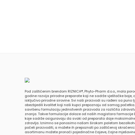
Pod zaštićenim brendom RIZNICA®, Phyto-Pharm d.o.o., mala poro
godine razvija prirodne preparate koji ne sadrže vještačke boje, a
isključivo prirodne sirovine. Svi naši proizvodi su rađeni sa puno 
obezbjedili kvalitet koji naši kupci prepoznaju od samog početka
savršenu formulaciju jedinstvenih proizvoda za različita zdravs
znanja. Takve formulacije dolaze od naših magistara farmacije 
koje sadrže osiguravaju da svaki od preparata daje maksimalne
zdravlja. Iznimno se ponosimo našom širokom paletom bezalkohol
počeli proizvoditi, a možete ih prepoznati po zaštićenoj skraćeni
asortimanu možete pronaći pojedinačne čajeve, čajne mješavine,