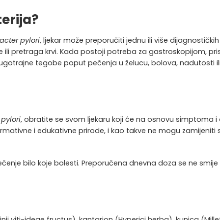
erija?
acter pylori
, ljekar može preporučiti jednu ili više dijagnostič
e
ili pretraga krvi. Kada postoji potreba za gastroskopijom, pri
gotrajne tegobe poput pečenja u želucu, bolova, nadutosti ili
pylori
, obratite se svom ljekaru koji će na osnovu simptoma i
rmativne i edukativne prirode, i kao takve ne mogu zamijeniti str
iječenje bilo koje bolesti. Preporučena dnevna doza se ne smije p
i viti-ideae fructus), kantarion (Hyperici herba), kunica (Mille