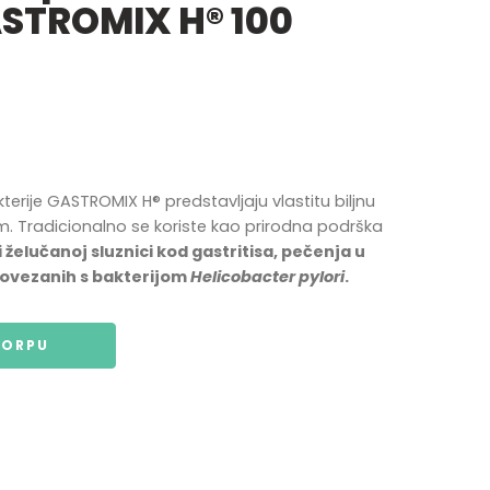
ASTROMIX H® 100
kterije GASTROMIX H® predstavljaju vlastitu biljnu
m. Tradicionalno se koriste kao prirodna podrška
želučanoj sluznici kod gastritisa, pečenja u
povezanih s bakterijom
Helicobacter pylori
.
KORPU