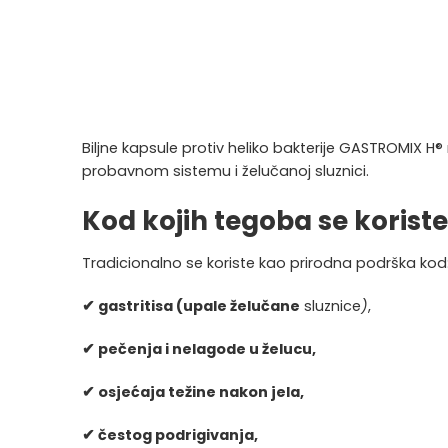
Biljne kapsule protiv heliko bakterije GASTROMIX H®
probavnom sistemu i želučanoj sluznici.
Kod kojih tegoba se koriste
Tradicionalno se koriste kao prirodna podrška kod
✔ gastritisa (upale želučane
sluznice
)
,
✔ pečenja i nelagode u želucu,
✔ osjećaja težine nakon jela,
✔ čestog podrigivanja,