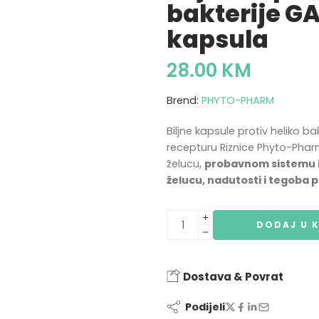
bakterije G
kapsula
28.00
KM
Brend:
PHYTO-PHARM
Biljne kapsule protiv heliko ba
recepturu Riznice Phyto-Phar
želucu,
probavnom sistemu i 
želucu, nadutosti i tegoba 
DODAJ U 
Dostava & Povrat
Podijeli