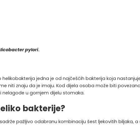
licobacter pylori
.
o helikobakterija jedna je od najčešćih bakterija koja nastanjuj
me niti znaju da je imaju. Kod dijela osoba može biti povezan
a i nelagode u gornjem dijelu stomaka.
eliko bakterije?
® sadrže pažljivo odabranu kombinaciju šest ljekovitih biljaka,