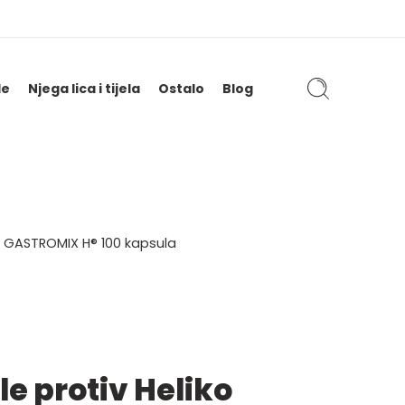
le
Njega lica i tijela
Ostalo
Blog
ije GASTROMIX H® 100 kapsula
le protiv Heliko