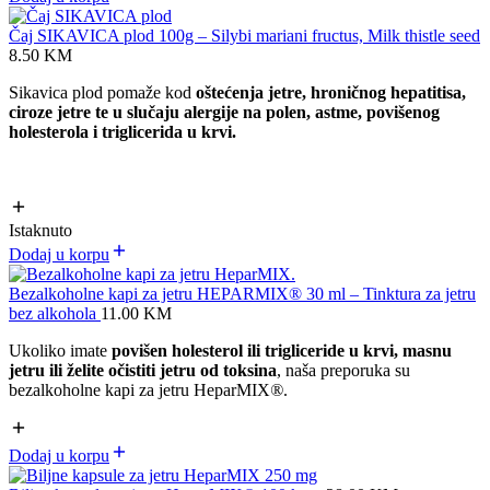
Čaj SIKAVICA plod 100g – Silybi mariani fructus, Milk thistle seed
8.50
KM
Sikavica plod pomaže kod
oštećenja jetre, hroničnog hepatitisa,
ciroze jetre te u slučaju alergije na polen, astme, povišenog
holesterola i triglicerida u krvi.
Istaknuto
Dodaj u korpu
Bezalkoholne kapi za jetru HEPARMIX® 30 ml – Tinktura za jetru
bez alkohola
11.00
KM
Ukoliko imate
povišen holesterol ili trigliceride u krvi, masnu
jetru ili želite očistiti jetru od toksina
, naša preporuka su
bezalkoholne kapi za jetru HeparMIX
®
.
Dodaj u korpu