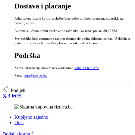
Dostava i plaćanje
mariani
fructus,
Milk
Jednostavno platite kuriru iz službe brze pošte prilikom preuzimanja artikla na
thistle
zadanoj adresi.
seed
Automatski ćemo odbiti troškove dostave ukoliko iznos prelazi 50,00KM.
količina
Sve pošiljke koje zaprimimo radnim danima do podne šaljemo isti dan. U skladu sa
ovim proizvodi će biti na Vašoj lokaciji u roku od 2-3 dana.
Podrška
Za sve informacije možete nas kontaktirati
+387 33 616 374
Email:
info@riznica.ba
Podijeli
Kupljeno zajedno
Opis
Dodaj u korpu