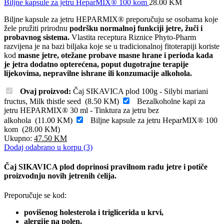
Biljne kapsule za jetru HeparMIX® 100 kom
28.00
KM
Biljne kapsule za jetru HEPARMIX® preporučuju se osobama koje
žele pružiti prirodnu
podršku normalnoj funkciji jetre, žuči i
probavnog sistema.
Vlastita receptura Riznice Phyto-Pharm
razvijena je na bazi biljaka koje se u tradicionalnoj fitoterapiji koriste
kod
masne jetre, otežane probave masne hrane i perioda kada
je jetra dodatno opterećena, poput dugotrajne terapije
lijekovima, nepravilne ishrane ili konzumacije alkohola.
Ovaj proizvod:
Čaj SIKAVICA plod 100g - Silybi mariani
fructus, Milk thistle seed
(
8.50
KM
)
Bezalkoholne kapi za
jetru HEPARMIX® 30 ml - Tinktura za jetru bez
alkohola
(
11.00
KM
)
Biljne kapsule za jetru HeparMIX® 100
kom
(
28.00
KM
)
Ukupno:
47.50
KM
Dodaj odabrano u korpu (3)
Čaj SIKAVICA plod doprinosi pravilnom radu jetre i potiče
proizvodnju novih jetrenih ćelija.
Preporučuje se kod:
povišenog holesterola i triglicerida u krvi,
alergije na polen,