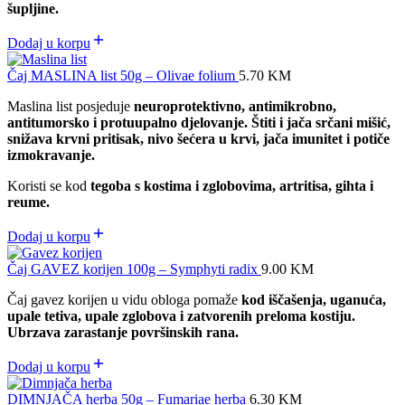
šupljine.
Dodaj u korpu
Čaj MASLINA list 50g – Olivae folium
5.70
KM
Maslina list posjeduje
neuroprotektivno, antimikrobno,
antitumorsko i protuupalno djelovanje. Štiti i jača srčani mišić,
snižava krvni pritisak, nivo šećera u krvi, jača imunitet i potiče
izmokravanje.
Koristi se kod
tegoba s kostima i zglobovima, artritisa, gihta i
reume.
Dodaj u korpu
Čaj GAVEZ korijen 100g – Symphyti radix
9.00
KM
Čaj gavez korijen u vidu obloga pomaže
kod iščašenja, uganuća,
upale tetiva, upale zglobova i zatvorenih preloma kostiju.
Ubrzava zarastanje površinskih rana.
Dodaj u korpu
DIMNJAČA herba 50g – Fumariae herba
6.30
KM