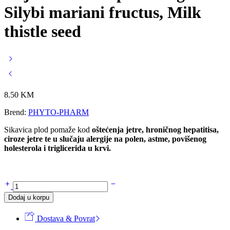
Silybi mariani fructus, Milk
thistle seed
8.50
KM
Brend:
PHYTO-PHARM
Sikavica plod pomaže kod
oštećenja jetre, hroničnog hepatitisa,
ciroze jetre te u slučaju alergije na polen, astme, povišenog
holesterola i triglicerida u krvi.
Čaj
SIKAVICA
Dodaj u korpu
plod
100g
Dostava & Povrat
-
Silybi