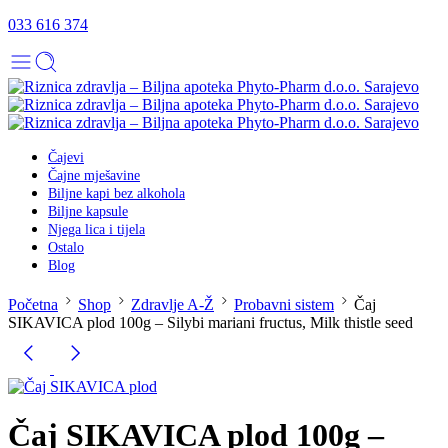
033 616 374
Čajevi
Čajne mješavine
Biljne kapi bez alkohola
Biljne kapsule
Njega lica i tijela
Ostalo
Blog
Početna
Shop
Zdravlje A-Ž
Probavni sistem
Čaj
SIKAVICA plod 100g – Silybi mariani fructus, Milk thistle seed
Čaj SIKAVICA plod 100g –