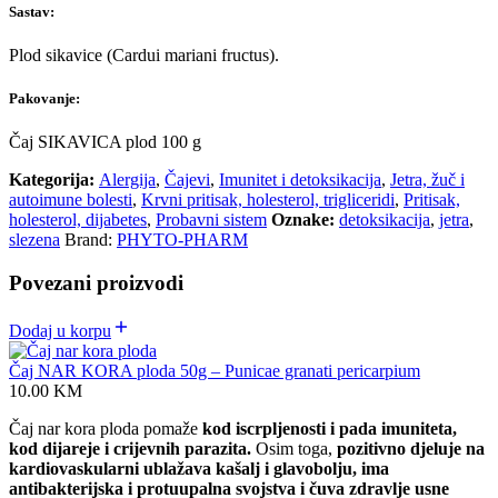
Sastav:
Plod sikavice (Cardui mariani fructus).
Pakovanje:
Čaj SIKAVICA plod 100 g
Kategorija:
Alergija
,
Čajevi
,
Imunitet i detoksikacija
,
Jetra, žuč i
autoimune bolesti
,
Krvni pritisak, holesterol, trigliceridi
,
Pritisak,
holesterol, dijabetes
,
Probavni sistem
Oznake:
detoksikacija
,
jetra
,
slezena
Brand:
PHYTO-PHARM
Povezani proizvodi
Dodaj u korpu
Čaj NAR KORA ploda 50g – Punicae granati pericarpium
10.00
KM
Čaj nar kora ploda pomaže
kod iscrpljenosti i pada imuniteta,
kod dijareje i crijevnih parazita.
Osim toga,
pozitivno djeluje na
kardiovaskularni
ublažava kašalj i glavobolju, ima
antibakterijska i protuupalna svojstva i čuva zdravlje usne