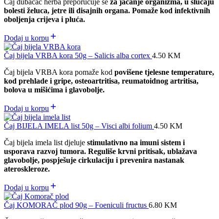
Čaj dubačac herba preporučuje se
za jačanje organizma, u slučaju
bolesti želuca, jetre ili disajnih organa. Pomaže kod infektivnih
oboljenja crijeva i pluća.
Dodaj u korpu
Čaj bijela VRBA kora 50g – Salicis alba cortex
4.50
KM
Čaj bijela VRBA kora pomaže kod
povišene tjelesne temperature,
kod prehlade i gripe, osteoartritisa, reumatoidnog artritisa,
bolova u mišićima i glavobolje.
Dodaj u korpu
Čaj BIJELA IMELA list 50g – Visci albi folium
4.50
KM
Čaj bijela imela list djeluje
stimulativno na imuni sistem i
usporava razvoj tumora. Reguliše krvni pritisak, ublažava
glavobolje, pospješuje cirkulaciju i prevenira nastanak
ateroskleroze.
Dodaj u korpu
Čaj KOMORAČ plod 90g – Foeniculi fructus
6.80
KM