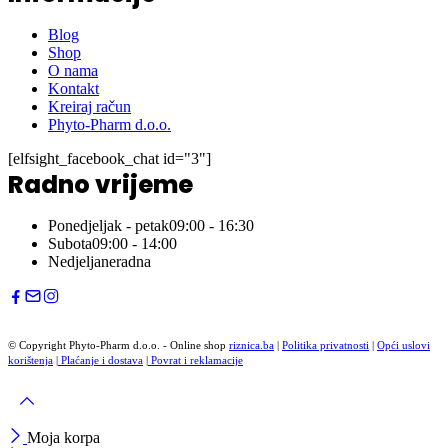
Blog
Shop
O nama
Kontakt
Kreiraj račun
Phyto-Pharm d.o.o.
[elfsight_facebook_chat id="3"]
Radno vrijeme
Ponedjeljak - petak
09:00 - 16:30
Subota
09:00 - 14:00
Nedjelja
neradna
© Copyright Phyto-Pharm d.o.o. - Online shop
riznica.ba
|
Politika privatnosti
|
Opći uslovi
korištenja
|
Plaćanje i dostava
|
Povrat i reklamacije
Moja korpa