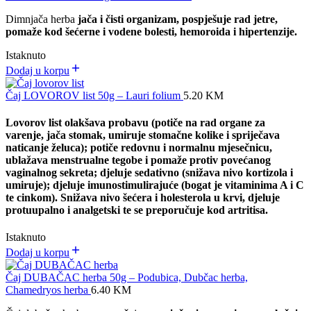
Dimnjača herba
jača i čisti organizam, pospješuje rad jetre,
pomaže kod šećerne i vodene bolesti, hemoroida i hipertenzije.
Istaknuto
Dodaj u korpu
Čaj LOVOROV list 50g – Lauri folium
5.20
KM
Lovorov list olakšava probavu (potiče na rad organe za
varenje, jača stomak, umiruje stomačne kolike i spriječava
naticanje želuca); potiče redovnu i normalnu mjesečnicu,
ublažava menstrualne tegobe i pomaže protiv povećanog
vaginalnog sekreta; djeluje sedativno (snižava nivo kortizola i
umiruje); djeluje imunostimulirajuće (bogat je vitaminima A i C
te cinkom). Snižava nivo šećera i holesterola u krvi, djeluje
protuupalno i analgetski te se preporučuje kod artritisa.
Istaknuto
Dodaj u korpu
Čaj DUBAČAC herba 50g – Podubica, Dubčac herba,
Chamedryos herba
6.40
KM