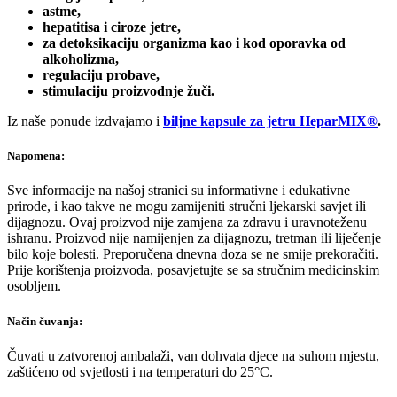
astme,
hepatitisa i ciroze jetre,
za detoksikaciju organizma kao i kod oporavka od
alkoholizma,
regulaciju probave,
stimulaciju proizvodnje žuči.
Iz naše ponude izdvajamo i
biljne kapsule za jetru HeparMIX®
.
Napomena:
Sve informacije na našoj stranici su informativne i edukativne
prirode, i kao takve ne mogu zamijeniti stručni ljekarski savjet ili
dijagnozu. Ovaj proizvod nije zamjena za zdravu i uravnoteženu
ishranu. Proizvod nije namijenjen za dijagnozu, tretman ili liječenje
bilo koje bolesti. Preporučena dnevna doza se ne smije prekoračiti.
Prije korištenja proizvoda, posavjetujte se sa stručnim medicinskim
osobljem.
Način čuvanja:
Čuvati u zatvorenoj ambalaži, van dohvata djece na suhom mjestu,
zaštićeno od svjetlosti i na temperaturi do 25°C.