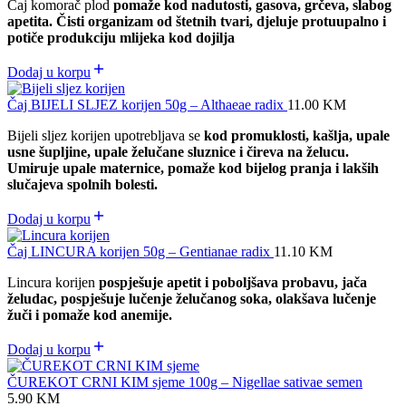
Čaj komorač plod
pomaže kod nadutosti, gasova, grčeva, slabog
apetita. Čisti organizam od štetnih tvari, djeluje protuupalno i
potiče produkciju mlijeka kod dojilja
Dodaj u korpu
Čaj BIJELI SLJEZ korijen 50g – Althaeae radix
11.00
KM
Bijeli sljez korijen upotrebljava se
kod promuklosti, kašlja, upale
usne šupljine, upale želučane sluznice i čireva na želucu.
Umiruje upale maternice, pomaže kod bijelog pranja i lakših
slučajeva spolnih bolesti.
Dodaj u korpu
Čaj LINCURA korijen 50g – Gentianae radix
11.10
KM
Lincura korijen
pospješuje apetit i poboljšava probavu, jača
želudac, pospješuje lučenje želučanog soka, olakšava lučenje
žuči i pomaže kod anemije.
Dodaj u korpu
ČUREKOT CRNI KIM sjeme 100g – Nigellae sativae semen
5.90
KM