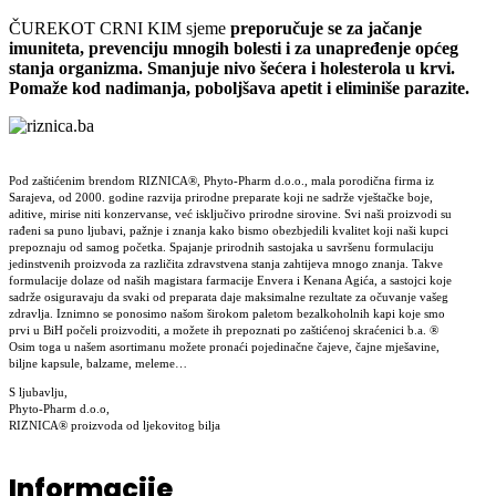
ČUREKOT CRNI KIM sjeme
preporučuje se za jačanje
imuniteta, prevenciju mnogih bolesti i za unapređenje općeg
stanja organizma. Smanjuje nivo šećera i holesterola u krvi.
Pomaže kod nadimanja, poboljšava apetit i eliminiše parazite.
Pod zaštićenim brendom RIZNICA®, Phyto-Pharm d.o.o., mala porodična firma iz
Sarajeva, od 2000. godine razvija prirodne preparate koji ne sadrže vještačke boje,
aditive, mirise niti konzervanse, već isključivo prirodne sirovine. Svi naši proizvodi su
rađeni sa puno ljubavi, pažnje i znanja kako bismo obezbjedili kvalitet koji naši kupci
prepoznaju od samog početka. Spajanje prirodnih sastojaka u savršenu formulaciju
jedinstvenih proizvoda za različita zdravstvena stanja zahtijeva mnogo znanja. Takve
formulacije dolaze od naših magistara farmacije Envera i Kenana Agića, a sastojci koje
sadrže osiguravaju da svaki od preparata daje maksimalne rezultate za očuvanje vašeg
zdravlja. Iznimno se ponosimo našom širokom paletom bezalkoholnih kapi koje smo
prvi u BiH počeli proizvoditi, a možete ih prepoznati po zaštićenoj skraćenici b.a. ®
Osim toga u našem asortimanu možete pronaći pojedinačne čajeve, čajne mješavine,
biljne kapsule, balzame, meleme…
S ljubavlju,
Phyto-Pharm d.o.o,
RIZNICA® proizvoda od ljekovitog bilja
Informacije