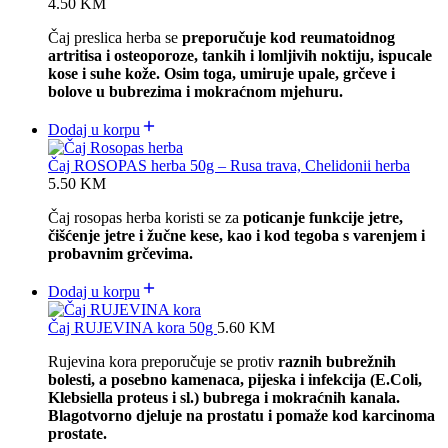
4.50
KM
Čaj preslica herba se
preporučuje kod reumatoidnog
artritisa i osteoporoze, tankih i lomljivih noktiju, ispucale
kose i suhe kože. Osim toga, umiruje upale, grčeve i
bolove u bubrezima i mokraćnom mjehuru.
Dodaj u korpu
Čaj ROSOPAS herba 50g – Rusa trava, Chelidonii herba
5.50
KM
Čaj rosopas herba
koristi se za
poticanje funkcije jetre,
čišćenje jetre i žučne kese, kao i kod tegoba s varenjem i
probavnim grčevima.
Dodaj u korpu
Čaj RUJEVINA kora 50g
5.60
KM
Rujevina kora preporučuje se protiv
raznih bubrežnih
bolesti, a posebno kamenaca, pijeska i infekcija (E.Coli,
Klebsiella proteus i sl.) bubrega i mokraćnih kanala.
Blagotvorno djeluje na prostatu i pomaže kod karcinoma
prostate.