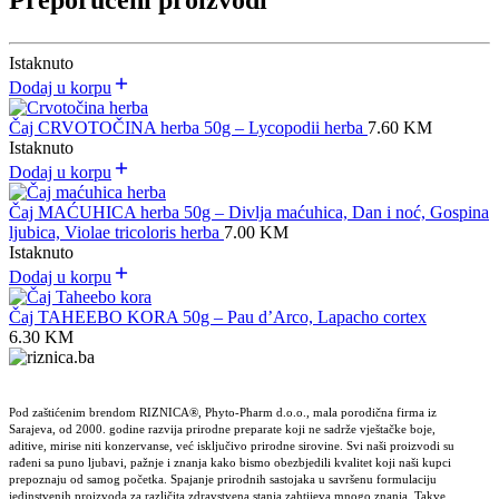
Preporučeni proizvodi
Istaknuto
Dodaj u korpu
Čaj CRVOTOČINA herba 50g – Lycopodii herba
7.60
KM
Istaknuto
Dodaj u korpu
Čaj MAĆUHICA herba 50g – Divlja maćuhica, Dan i noć, Gospina
ljubica, Violae tricoloris herba
7.00
KM
Istaknuto
Dodaj u korpu
Čaj TAHEEBO KORA 50g – Pau d’Arco, Lapacho cortex
6.30
KM
Pod zaštićenim brendom RIZNICA®, Phyto-Pharm d.o.o., mala porodična firma iz
Sarajeva, od 2000. godine razvija prirodne preparate koji ne sadrže vještačke boje,
aditive, mirise niti konzervanse, već isključivo prirodne sirovine. Svi naši proizvodi su
rađeni sa puno ljubavi, pažnje i znanja kako bismo obezbjedili kvalitet koji naši kupci
prepoznaju od samog početka. Spajanje prirodnih sastojaka u savršenu formulaciju
jedinstvenih proizvoda za različita zdravstvena stanja zahtijeva mnogo znanja. Takve