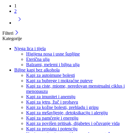
1
2
Filteri
Kategorije
Njega lica i tijela
Higijena nosa i usne šupljine
Eterična ulja
Balzami, melemi i biljna ulja
Biljne kapi bez alkohola
Kapi za autoimune bolesti
Kapi za bubrege i mokraćne puteve
Kapi za ciste, miome, neredovan menstrualni ciklus i
menopauzu
Kapi za imunitet i anemiju
Kapi za jetru, žuč i probavu
Kapi za kožne bolesti, prehladu i gripu
Kapi za mršavljenje, detoksikaciju i alergiju
Kapi za pamćenje i energiju
Kapi za povišen pritisak, dijabetes i očuvanje vida
Kapi za prostatu i potenciju