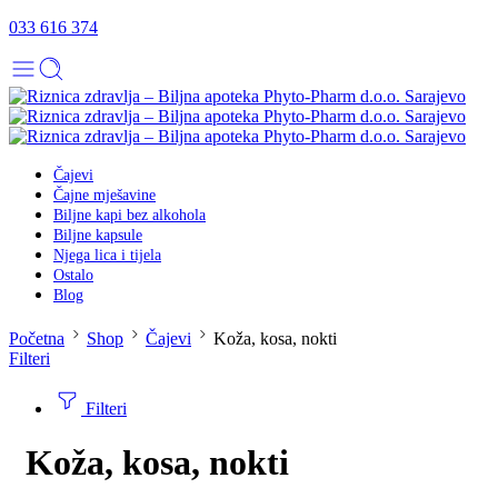
033 616 374
Čajevi
Čajne mješavine
Biljne kapi bez alkohola
Biljne kapsule
Njega lica i tijela
Ostalo
Blog
Početna
Shop
Čajevi
Koža, kosa, nokti
Filteri
Filteri
Koža, kosa, nokti