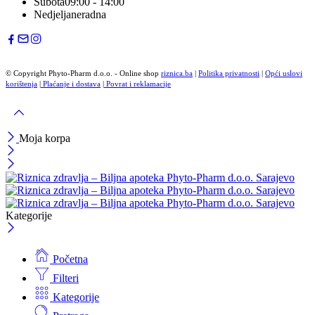
Subota
09:00 - 14:00
Nedjelja
neradna
© Copyright Phyto-Pharm d.o.o. - Online shop
riznica.ba
|
Politika privatnosti
|
Opći uslovi
korištenja
|
Plaćanje i dostava
|
Povrat i reklamacije
Moja korpa
Kategorije
Početna
Filteri
Kategorije