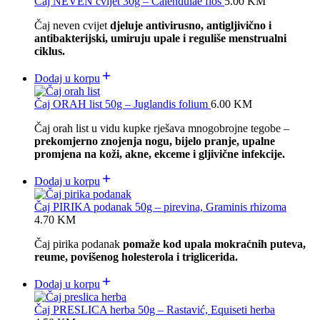
Čaj NEVEN cvijet 30g – Calendulae flos
5.00
KM
Čaj neven cvijet
djeluje antivirusno, antigljivično i
antibakterijski, umiruju upale i reguliše menstrualni
ciklus.
Dodaj u korpu
Čaj ORAH list 50g – Juglandis folium
6.00
KM
Čaj orah list u vidu kupke rješava mnogobrojne tegobe –
prekomjerno znojenja nogu, bijelo pranje, upalne
promjena na koži, akne, ekceme i gljivične infekcije.
Dodaj u korpu
Čaj PIRIKA podanak 50g – pirevina, Graminis rhizoma
4.70
KM
Čaj pirika podanak
pomaže kod upala mokraćnih puteva,
reume, povišenog holesterola i triglicerida.
Dodaj u korpu
Čaj PRESLICA herba 50g – Rastavić, Equiseti herba