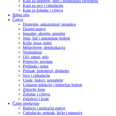
Kapi za smirenje, stres i hormonsku ravnotežu
Kapi za srce i cirkulaciju
Kapi za želudac i crijeva
Biljna ulja
Čajevi
Depresija, anksioznost, nesanica
Disajni putevi
Imunitet, alergija, anemija
Jetra, žuč i autoimune bolesti
Koža, kosa, nokti
Mršavljenje, detoksikacija
Neplodnost
Oči, sinusi, grlo
Potencija, prostata
Prehlada i gripa
Pritisak, holesterol, dijabetes
Srce i cirkulacija
Upale, bolovi, neuralgije
Urinarne infekcije i bubrežne bolesti
Zdravlje žene
Želudac i crijeva
Zglobovi i kosti
Čajne mješavine
Bubrezi i mokraćni putevi
Cirkulacija, pritisak, šećer i masnoće