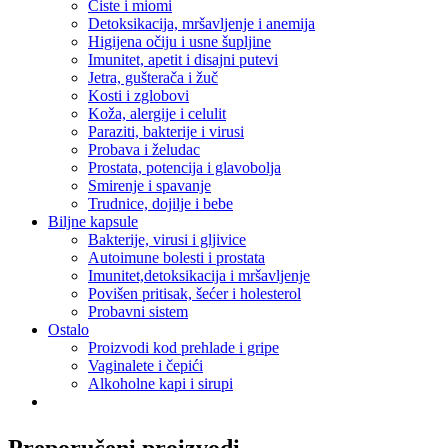
Ciste i miomi
Detoksikacija, mršavljenje i anemija
Higijena očiju i usne šupljine
Imunitet, apetit i disajni putevi
Jetra, gušterača i žuč
Kosti i zglobovi
Koža, alergije i celulit
Paraziti, bakterije i virusi
Probava i želudac
Prostata, potencija i glavobolja
Smirenje i spavanje
Trudnice, dojilje i bebe
Biljne kapsule
Bakterije, virusi i gljivice
Autoimune bolesti i prostata
Imunitet,detoksikacija i mršavljenje
Povišen pritisak, šećer i holesterol
Probavni sistem
Ostalo
Proizvodi kod prehlade i gripe
Vaginalete i čepići
Alkoholne kapi i sirupi