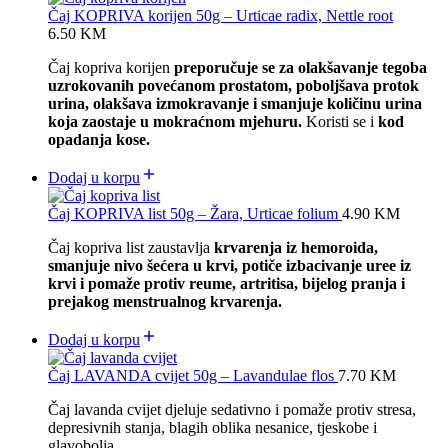
Čaj KOPRIVA korijen 50g – Urticae radix, Nettle root
6.50
KM
Čaj kopriva korijen
preporučuje se za olakšavanje tegoba
uzrokovanih povećanom prostatom, poboljšava protok
urina, olakšava izmokravanje i smanjuje količinu urina
koja zaostaje u mokraćnom mjehuru.
Koristi se i
kod
opadanja kose.
Dodaj u korpu
Čaj KOPRIVA list 50g – Žara, Urticae folium
4.90
KM
Čaj kopriva list zaustavlja
krvarenja iz hemoroida,
smanjuje nivo šećera u krvi, potiče izbacivanje uree iz
krvi i pomaže protiv reume, artritisa, bijelog pranja i
prejakog menstrualnog krvarenja.
Dodaj u korpu
Čaj LAVANDA cvijet 50g – Lavandulae flos
7.70
KM
Čaj lavanda cvijet djeluje sedativno i pomaže protiv stresa,
depresivnih stanja, blagih oblika nesanice, tjeskobe i
glavobolja.