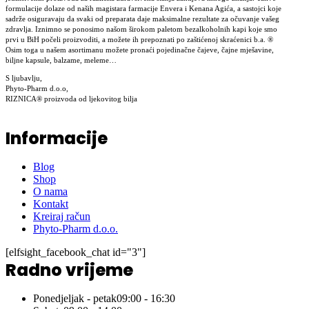
formulacije dolaze od naših magistara farmacije Envera i Kenana Agića, a sastojci koje
sadrže osiguravaju da svaki od preparata daje maksimalne rezultate za očuvanje vašeg
zdravlja. Iznimno se ponosimo našom širokom paletom bezalkoholnih kapi koje smo
prvi u BiH počeli proizvoditi, a možete ih prepoznati po zaštićenoj skraćenici b.a. ®
Osim toga u našem asortimanu možete pronaći pojedinačne čajeve, čajne mješavine,
biljne kapsule, balzame, meleme…
S ljubavlju,
Phyto-Pharm d.o.o,
RIZNICA® proizvoda od ljekovitog bilja
Informacije
Blog
Shop
O nama
Kontakt
Kreiraj račun
Phyto-Pharm d.o.o.
[elfsight_facebook_chat id="3"]
Radno vrijeme
Ponedjeljak - petak
09:00 - 16:30