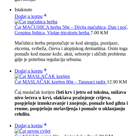
Istaknuto
Dodaj u korpu
Čaj MAĆUHICA herba 50g – Divlja maćuhica, Dan i noć,
Gospina ljubica, Violae tricoloris herba
7.00
KM
Maćuhica herba preporučuje se kod alergija, psorijaze,
ekcema, svrbeža, čireva i atopijskog dermatitisa.
Osim toga
pomaže kod masne kože, akni, seboreje i sličnih problema
gdje je potrebna regulacija sebuma.
Dodaj u korpu
Čaj MASLAČAK korijen 80g – Taraxaci radix
12.90
KM
Čaj maslačak korijen
čisti krv i jetru od toksina, snižava
nivo šećera u krvi, olakšava pražnjenje crijeva,
pospješuje izmokravanje i znojenje, pomaže kod gihta i
reume, pospješuju mršavljenja i pomaže u uklanjanju
celulita.
Dodaj u korpu