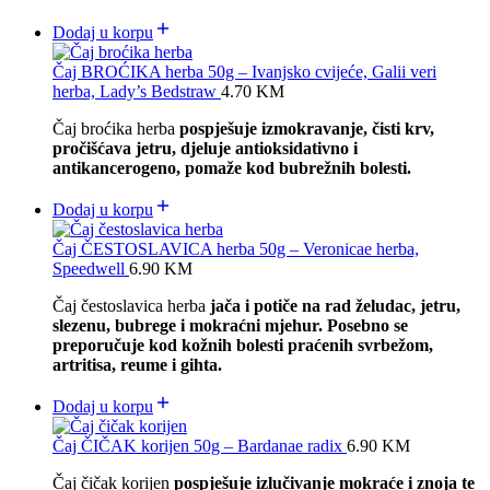
Dodaj u korpu
Čaj BROĆIKA herba 50g – Ivanjsko cvijeće, Galii veri
herba, Lady’s Bedstraw
4.70
KM
Čaj broćika herba
pospješuje izmokravanje, čisti krv,
pročišćava jetru, djeluje antioksidativno i
antikancerogeno, pomaže kod bubrežnih bolesti.
Dodaj u korpu
Čaj ČESTOSLAVICA herba 50g – Veronicae herba,
Speedwell
6.90
KM
Čaj čestoslavica herba
jača i potiče na rad želudac, jetru,
slezenu, bubrege i mokraćni mjehur. Posebno se
preporučuje kod kožnih bolesti praćenih svrbežom,
artritisa, reume i gihta.
Dodaj u korpu
Čaj ČIČAK korijen 50g – Bardanae radix
6.90
KM
Čaj čičak korijen
pospješuje izlučivanje mokraće i znoja te