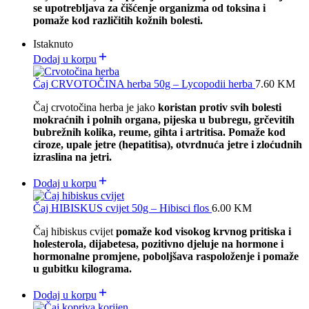
se upotrebljava za čišćenje organizma od toksina i
pomaže kod različitih kožnih bolesti.
Istaknuto
Dodaj u korpu
Čaj CRVOTOČINA herba 50g – Lycopodii herba
7.60
KM
Čaj crvotočina herba je jako
koristan protiv svih bolesti
mokraćnih i polnih organa, pijeska u bubregu, grčevitih
bubrežnih kolika, reume, gihta i artritisa. Pomaže kod
ciroze, upale jetre (hepatitisa), otvrdnuća jetre i zloćudnih
izraslina na jetri.
Dodaj u korpu
Čaj HIBISKUS cvijet 50g – Hibisci flos
6.00
KM
Čaj hibiskus cvijet
pomaže kod visokog krvnog pritiska i
holesterola, dijabetesa, pozitivno djeluje na hormone i
hormonalne promjene, poboljšava raspoloženje i pomaže
u gubitku kilograma.
Dodaj u korpu