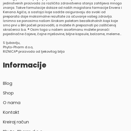
jedinstvenih proizvoda za različita zdravstvena stanja zahtijeva mnogo
znanja. Takve formulacije dolaze od naših magistara farmacije Envera i
Kenana Agića, a sastojci koje sadrže osiguravaju da svaki od
preparata daje maksimalne rezultate za očuvanje vašeg zdravlja.
Iznimno se ponosimo našom širokom paletom bezalkoholnih kapi koje
smo prvi u BiH počeli proizvoditi, a možete ih prepoznati po zaštićenoj
skraćenici b.a. ® Osim toga u našem asortimanu možete pronaći
pojedinačne čajeve, čajne mješavine, biljne kapsule, balzame, meleme…
S ljubavlju,
Phyto-Pharm d.o.o,
RIZNICA® proizvoda od ljekovitog bilja
Informacije
Blog
Shop
O nama
Kontakt
Kreiraj račun