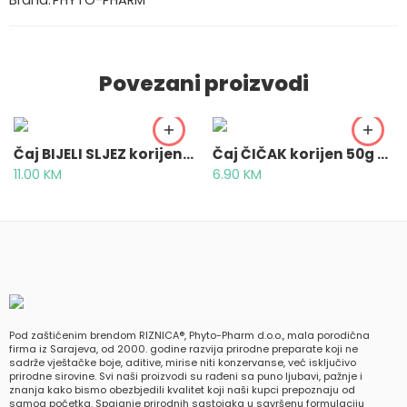
Brand:
PHYTO-PHARM
Povezani proizvodi
Čaj BIJELI SLJEZ korijen 50g – Althaeae radix
Čaj ČIČAK korijen 50g – Bardanae radix
11.00
KM
6.90
KM
Pod zaštićenim brendom RIZNICA®, Phyto-Pharm d.o.o., mala porodična
firma iz Sarajeva, od 2000. godine razvija prirodne preparate koji ne
sadrže vještačke boje, aditive, mirise niti konzervanse, već isključivo
prirodne sirovine. Svi naši proizvodi su rađeni sa puno ljubavi, pažnje i
znanja kako bismo obezbjedili kvalitet koji naši kupci prepoznaju od
samog početka. Spajanje prirodnih sastojaka u savršenu formulaciju