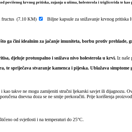
 povišenog krvnog pritiska, zujanja u ušima, holesterola i triglicerida te ka
i fructus
(
7.10
KM
)
Biljne kapsule za snižavanje krvnog prit
to ga čini idealnim za jačanje imuniteta, borbu protiv prehlade, gr
itisa, djeluje protuupalno i snižava nivo holesterola u krvi.
Iz naše
 te spriječava stvaranje kamenca i pijeska. Ublažava simptome gas
, i kao takve ne mogu zamijeniti stručni ljekarski savjet ili dijagnozu.
Preporučena dnevna doza se ne smije prekoračiti. Prije korištenja proizv
ićeno od svjetlosti i na temperaturi do 25°C.