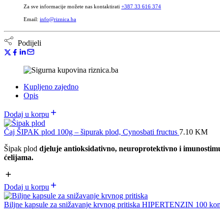
Za sve informacije možete nas kontaktirati
+387 33 616 374
Email:
info@riznica.ba
Podijeli
Kupljeno zajedno
Opis
Dodaj u korpu
Čaj ŠIPAK plod 100g – šipurak plod, Cynosbati fructus
7.10
KM
Šipak plod
djeluje antioksidativno, neuroprotektivno i imunostim
ćelijama.
Dodaj u korpu
Biljne kapsule za snižavanje krvnog pritiska HIPERTENZIN 100 k