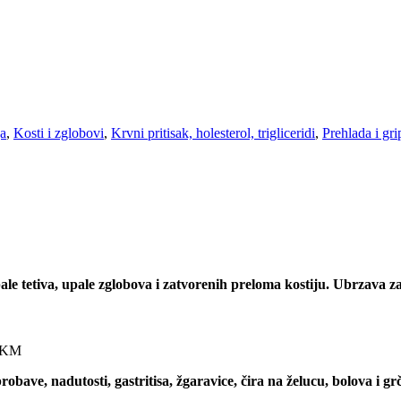
ja
,
Kosti i zglobovi
,
Krvni pritisak, holesterol, trigliceridi
,
Prehlada i gri
ale tetiva, upale zglobova i zatvorenih preloma kostiju. Ubrzava z
KM
obave, nadutosti, gastritisa, žgaravice, čira na želucu, bolova i gr