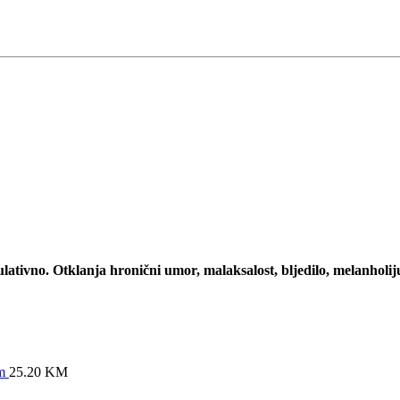
ulativno. Otklanja hronični umor, malaksalost, bljedilo, melanhol
om
25.20
KM