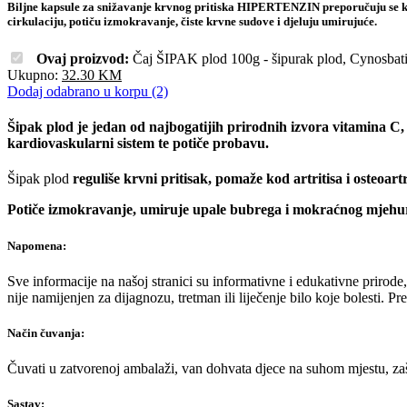
Biljne kapsule za snižavanje krvnog pritiska HIPERTENZIN preporučuju se kod
cirkulaciju, potiču izmokravanje, čiste krvne sudove i djeluju umirujuće.
Ovaj proizvod:
Čaj ŠIPAK plod 100g - šipurak plod, Cynosbat
Ukupno:
32.30
KM
Dodaj odabrano u korpu (2)
Šipak plod je jedan od najbogatijih prirodnih izvora vitamina C, š
kardiovaskularni sistem te potiče probavu.
Šipak plod
reguliše krvni pritisak, pomaže kod artritisa i osteoartr
Potiče izmokravanje, umiruje upale bubrega i mokraćnog mjehura,
Napomena:
Sve informacije na našoj stranici su informativne i edukativne prirode
nije namijenjen za dijagnozu, tretman ili liječenje bilo koje bolesti. 
Način čuvanja:
Čuvati u zatvorenoj ambalaži, van dohvata djece na suhom mjestu, zašt
Sastav: