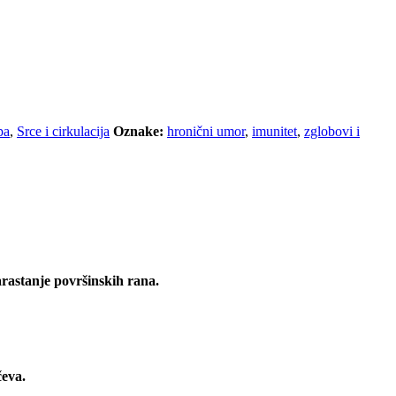
pa
,
Srce i cirkulacija
Oznake:
hronični umor
,
imunitet
,
zglobovi i
arastanje površinskih rana.
čeva.