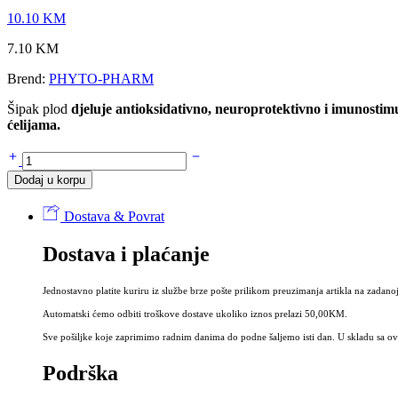
10.10
KM
7.10
KM
Brend:
PHYTO-PHARM
Šipak plod
djeluje antioksidativno, neuroprotektivno i imunostim
ćelijama.
Čaj
ŠIPAK
Dodaj u korpu
plod
100g
Dostava & Povrat
-
šipurak
Dostava i plaćanje
plod,
Cynosbati
fructus
Jednostavno platite kuriru iz službe brze pošte prilikom preuzimanja artikla na zadanoj
količina
Automatski ćemo odbiti troškove dostave ukoliko iznos prelazi 50,00KM.
Sve pošiljke koje zaprimimo radnim danima do podne šaljemo isti dan. U skladu sa ovi
Podrška