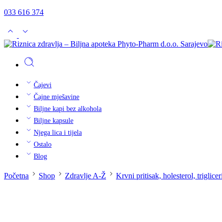
033 616 374
Čajevi
Čajne mješavine
Biljne kapi bez alkohola
Biljne kapsule
Njega lica i tijela
Ostalo
Blog
Početna
Shop
Zdravlje A-Ž
Krvni pritisak, holesterol, triglicer