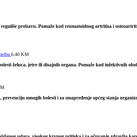
 reguliše probavu. Pomaže kod reumatoidnog artritisa i osteoartrit
herba
6.40
KM
lesti želuca, jetre ili disajnih organa. Pomaže kod infektivnih obol
KM
a, prevenciju mnogih bolesti i za unapređenje općeg stanja organiz
oždanog udara, visokog krvnog pritiska i za očuvanje zdravlja kar