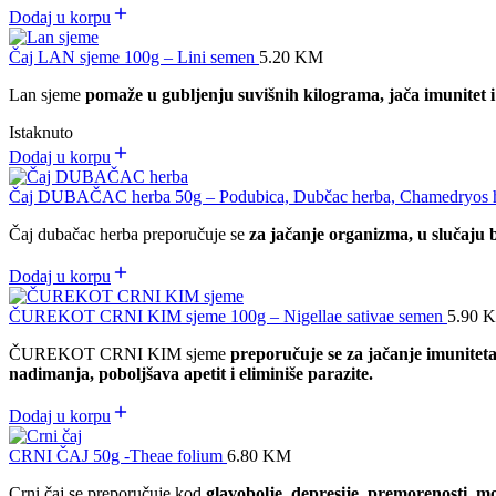
Dodaj u korpu
Čaj LAN sjeme 100g – Lini semen
5.20
KM
Lan sjeme
pomaže u gubljenju suvišnih kilograma, jača imunitet i
Istaknuto
Dodaj u korpu
Čaj DUBAČAC herba 50g – Podubica, Dubčac herba, Chamedryos 
Čaj dubačac herba preporučuje se
za jačanje organizma, u slučaju bo
Dodaj u korpu
ČUREKOT CRNI KIM sjeme 100g – Nigellae sativae semen
5.90
ČUREKOT CRNI KIM sjeme
preporučuje se za jačanje imunitet
nadimanja, poboljšava apetit i eliminiše parazite.
Dodaj u korpu
CRNI ČAJ 50g -Theae folium
6.80
KM
Crni čaj se preporučuje kod
glavobolje, depresije, premorenosti, m