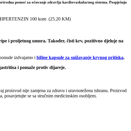
o prirodna pomoć za očuvanje zdravlja kardiovaskularnog sistema. Pospješuju
iska HIPERTENZIN 100 kom
(
25.20
KM
)
ipe i proljetnog umora. Također, čisti krv, pozitivno djeluje na
 ponude izdvajamo i
biljne kapsule za snižavanje krvnog pritiska
.
tritisa i pomaže protiv dijareje.
 Ovaj proizvod nije zamjena za zdravu i uravnoteženu ishranu. Proizvod
oda, posavjetujte se sa stručnim medicinskim osobljem.