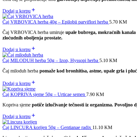
Dodaj u korpu
Čaj VRBOVICA herba 40g – Epilobii parviflori herba
5.70
KM
Čaj VRBOVICA herba umiruje
upale bubrega, mokraćnih kanala
zloćudnih oboljenja prostate.
Dodaj u korpu
Čaj MILODUH herba 50g – Izop, Hyssopi herba
5.10
KM
Čaj miloduh herba
pomaže kod bronhitisa, astme, upale grla i pluć
Dodaj u korpu
Čaj KOPRIVA sjeme 50g – Urticae semen
7.90
KM
Kopriva sjeme
potiče izlučivanje tečnosti iz organizma. Povoljn
Dodaj u korpu
Čaj LINCURA korijen 50g – Gentianae radix
11.10
KM