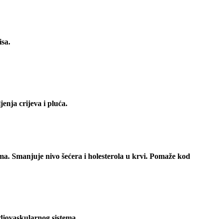
isa.
jenja crijeva i pluća.
ma. Smanjuje nivo šećera i holesterola u krvi. Pomaže kod
diovaskularnog sistema.