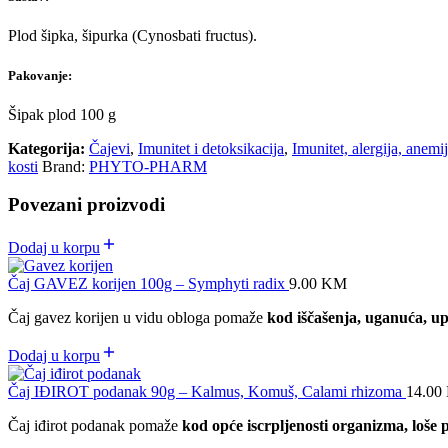
Plod šipka, šipurka (Cynosbati fructus).
Pakovanje:
Šipak plod 100 g
Kategorija:
Čajevi
,
Imunitet i detoksikacija
,
Imunitet, alergija, anemi
kosti
Brand:
PHYTO-PHARM
Povezani proizvodi
Dodaj u korpu
Čaj GAVEZ korijen 100g – Symphyti radix
9.00
KM
Čaj gavez korijen u vidu obloga pomaže
kod iščašenja, uganuća, up
Dodaj u korpu
Čaj IĐIROT podanak 90g – Kalmus, Komuš, Calami rhizoma
14.00
Čaj iđirot podanak pomaže
kod opće iscrpljenosti organizma, loše pr