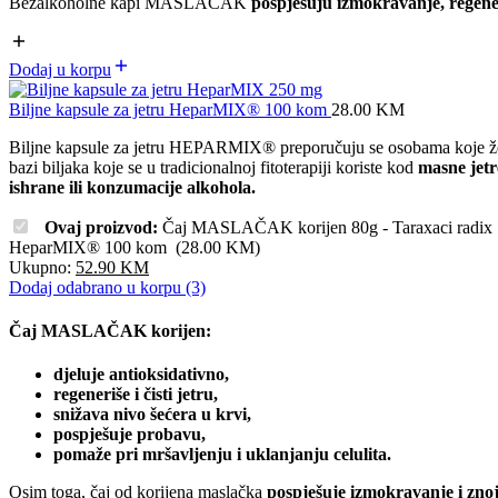
Bezalkoholne kapi MASLAČAK
pospješuju izmokravanje, regener
Dodaj u korpu
Biljne kapsule za jetru HeparMIX® 100 kom
28.00
KM
Biljne kapsule za jetru HEPARMIX® preporučuju se osobama koje že
bazi biljaka koje se u tradicionalnoj fitoterapiji koriste kod
masne jetr
ishrane ili konzumacije alkohola.
Ovaj proizvod:
Čaj MASLAČAK korijen 80g - Taraxaci radi
HeparMIX® 100 kom
(
28.00
KM
)
Ukupno:
52.90
KM
Dodaj odabrano u korpu (3)
Čaj MASLAČAK korijen:
djeluje antioksidativno,
regeneriše i čisti jetru,
snižava nivo šećera u krvi,
pospješuje probavu,
pomaže pri mršavljenju i uklanjanju celulita.
Osim toga, čaj od korijena maslačka
pospješuje izmokravanje i znoj