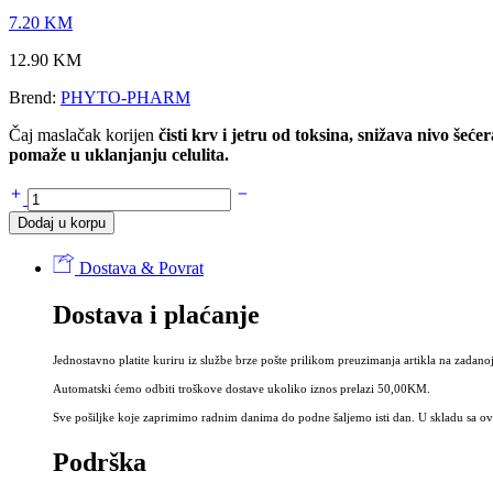
7.20
KM
12.90
KM
Brend:
PHYTO-PHARM
Čaj maslačak korijen
čisti krv i jetru od toksina, snižava nivo še
pomaže u uklanjanju celulita.
Čaj
MASLAČAK
Dodaj u korpu
korijen
80g
Dostava & Povrat
-
Taraxaci
Dostava i plaćanje
radix
količina
Jednostavno platite kuriru iz službe brze pošte prilikom preuzimanja artikla na zadanoj
Automatski ćemo odbiti troškove dostave ukoliko iznos prelazi 50,00KM.
Sve pošiljke koje zaprimimo radnim danima do podne šaljemo isti dan. U skladu sa ovi
Podrška