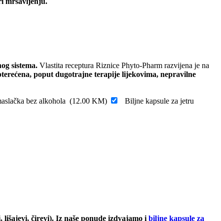
i mršavljenju.
nog sistema.
Vlastita receptura Riznice Phyto-Pharm razvijena je na
terećena, poput dugotrajne terapije lijekovima, nepravilne
aslačka bez alkohola
(
12.00
KM
)
Biljne kapsule za jetru
lišajevi, čirevi). Iz naše ponude izdvajamo i
biljne kapsule za