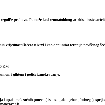
 reguliše probavu. Pomaže kod reumatoidnog artritisa i osteoartrit
ih vrijednosti šećera u krvi i kao dopunska terapija povišenog šeće
40
KM
eumom i gihtom i potiče izmokravanje.
ija i upala mokraćnih puteva
(cistitis, upala mjehura, bubrega),
sprije
izmokravanje.