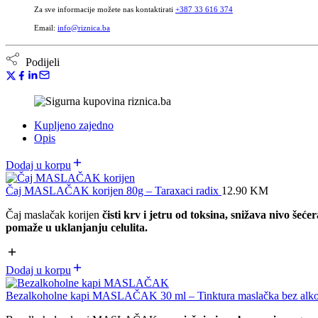
Za sve informacije možete nas kontaktirati
+387 33 616 374
Email:
info@riznica.ba
Podijeli
Kupljeno zajedno
Opis
Dodaj u korpu
Čaj MASLAČAK korijen 80g – Taraxaci radix
12.90
KM
Čaj maslačak korijen
čisti krv i jetru od toksina, snižava nivo še
pomaže u uklanjanju celulita.
Dodaj u korpu
Bezalkoholne kapi MASLAČAK 30 ml – Tinktura maslačka bez alk