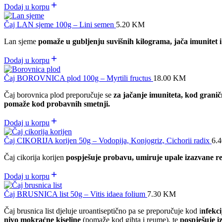
Dodaj u korpu
Čaj LAN sjeme 100g – Lini semen
5.20
KM
Lan sjeme
pomaže u gubljenju suvišnih kilograma, jača imunitet i
Dodaj u korpu
Čaj BOROVNICA plod 100g – Myrtili fructus
18.00
KM
Čaj borovnica plod preporučuje se
za jačanje imuniteta, kod graničn
pomaže kod probavnih smetnji.
Dodaj u korpu
Čaj CIKORIJA korijen 50g – Vodopija, Konjogriz, Cichorii radix
6.
Čaj cikorija korijen
pospješuje probavu, umiruje upale izazvane r
Dodaj u korpu
Čaj BRUSNICA list 50g – Vitis idaea folium
7.30
KM
Čaj brusnica list djeluje uroantiseptično pa se preporučuje kod i
nfekc
nivo mokraćne kiseline
(pomaže kod gihta i reume), te
pospješuje 