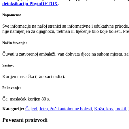
detoksikaciju PhytoDETOX
.
Napomena:
Sve informacije na našoj stranici su informativne i edukativne prirode
nije namijenjen za dijagnozu, tretman ili liječenje bilo koje bolesti. 
Način čuvanja:
Čuvati u zatvorenoj ambalaži, van dohvata djece na suhom mjestu, zašt
Sastav:
Korijen maslačka (Taraxaci radix).
Pakovanje:
Čaj maslačak korijen 80 g
Kategorije:
Čajevi
,
Jetra, žuč i autoimune bolesti
,
Koža, kosa, nokti
,
Povezani proizvodi