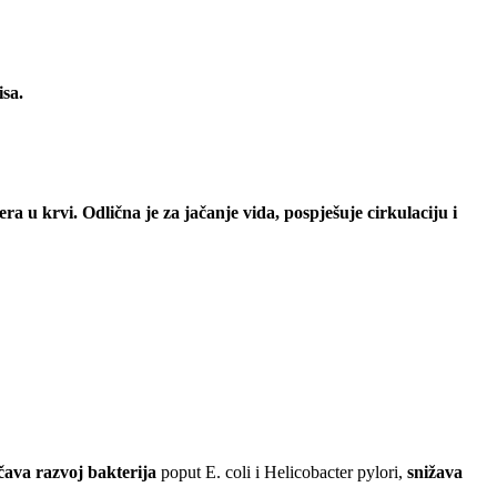
isa.
ra u krvi. Odlična je za jačanje vida, pospješuje cirkulaciju i
čava razvoj bakterija
poput E. coli i Helicobacter pylori,
snižava