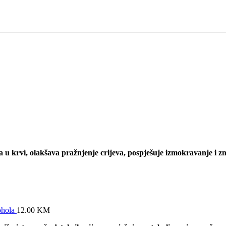
ćera u krvi, olakšava pražnjenje crijeva, pospješuje izmokravanje i 
ohola
12.00
KM