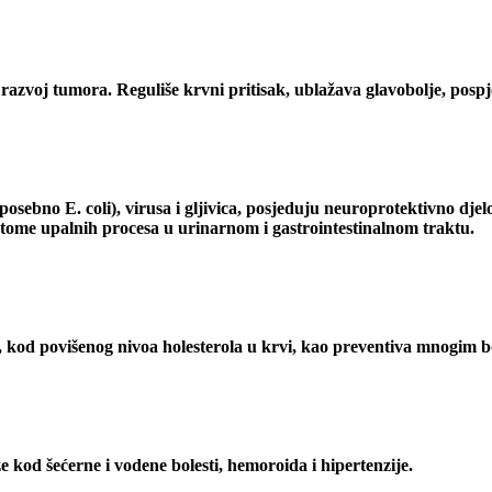
razvoj tumora. Reguliše krvni pritisak, ublažava glavobolje, pospj
(posebno E. coli), virusa i gljivica, posjeduju neuroprotektivno djel
ptome upalnih procesa u urinarnom i gastrointestinalnom traktu.
 kod povišenog nivoa holesterola u krvi, kao preventiva mnogim bole
že kod šećerne i vodene bolesti, hemoroida i hipertenzije.