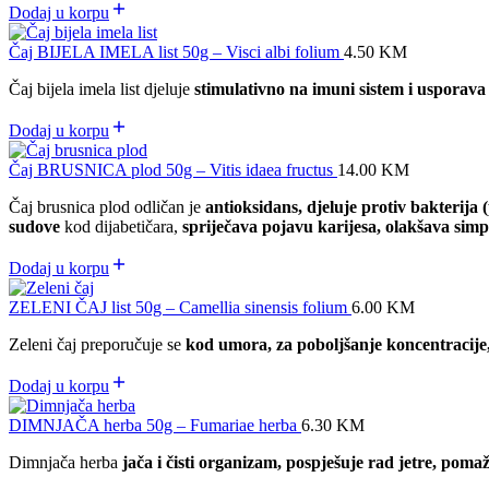
Dodaj u korpu
Čaj BIJELA IMELA list 50g – Visci albi folium
4.50
KM
Čaj bijela imela list djeluje
stimulativno na imuni sistem i usporava 
Dodaj u korpu
Čaj BRUSNICA plod 50g – Vitis idaea fructus
14.00
KM
Čaj brusnica plod odličan je
antioksidans, djeluje protiv bakterija 
sudove
kod dijabetičara,
spriječava pojavu karijesa, olakšava sim
Dodaj u korpu
ZELENI ČAJ list 50g – Camellia sinensis folium
6.00
KM
Zeleni čaj preporučuje se
kod umora, za poboljšanje koncentracije,
Dodaj u korpu
DIMNJAČA herba 50g – Fumariae herba
6.30
KM
Dimnjača herba
jača i čisti organizam, pospješuje rad jetre, poma