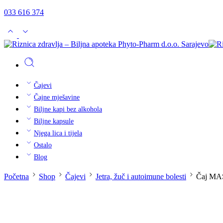
033 616 374
Čajevi
Čajne mješavine
Biljne kapi bez alkohola
Biljne kapsule
Njega lica i tijela
Ostalo
Blog
Početna
Shop
Čajevi
Jetra, žuč i autoimune bolesti
Čaj MAS