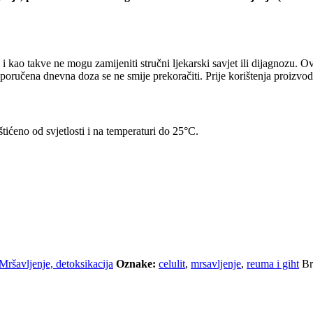
, i kao takve ne mogu zamijeniti stručni ljekarski savjet ili dijagnozu.
Preporučena dnevna doza se ne smije prekoračiti. Prije korištenja proizv
ićeno od svjetlosti i na temperaturi do 25°C.
Mršavljenje, detoksikacija
Oznake:
celulit
,
mrsavljenje
,
reuma i giht
Br