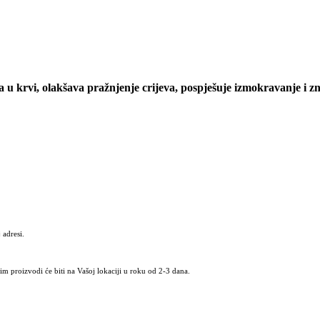
ćera u krvi, olakšava pražnjenje crijeva, pospješuje izmokravanje i 
 adresi.
m proizvodi će biti na Vašoj lokaciji u roku od 2-3 dana.