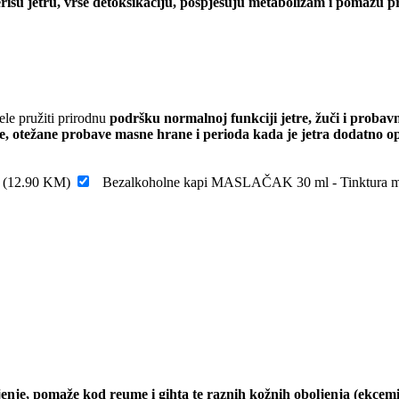
išu jetru, vrše detoksikaciju, pospješuju metabolizam i pomažu pr
le pružiti prirodnu
podršku normalnoj funkciji jetre, žuči i probav
e, otežane probave masne hrane i perioda kada je jetra dodatno op
x
(
12.90
KM
)
Bezalkoholne kapi MASLAČAK 30 ml - Tinktura m
enje, pomaže kod reume i gihta te raznih kožnih oboljenja (ekcemi, 