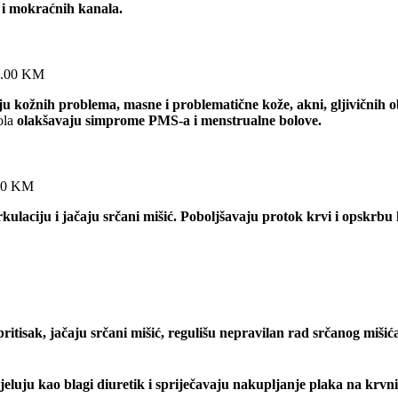
e i mokraćnih kanala.
.00
KM
ju kožnih problema, masne i problematične kože, akni, gljivičnih o
ola
olakšavaju simprome PMS-a i menstrualne bolove.
10
KM
rkulaciju i jačaju srčani mišić. Poboljšavaju protok krvi i opskrbu 
pritisak,
jačaju srčani mišić,
regulišu nepravilan rad srčanog mišić
jeluju kao blagi diuretik i spriječavaju nakupljanje plaka na krv