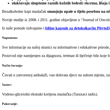
olakšavaju simptome raznih kožnih bolesti: ekcema, lišaja i
Bezalkoholne kapi maslačak
smanjuju upale u tijelu posebno na n
Novije studije iz 2008. i 2011. godine objavljene u “Journal of Oncol
Iz naše ponude izdvajamo i
biljne kapsule za detoksikaciju Phy
Napomena:
Sve informacije na našoj stranici su informativne i edukativne prirode
Proizvod nije namijenjen za dijagnozu, tretman ili liječenje bilo koje
Način čuvanja:
Čuvati u zatvorenoj ambalaži, van dohvata djece na suhom mjestu, zašt
Sastav:
Vodeno-glicerolni ekstrakt korijena maslačka (Taraxaci radix).
Pakovanje: