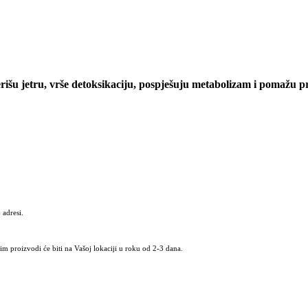
išu jetru, vrše detoksikaciju, pospješuju metabolizam i pomažu pr
 adresi.
m proizvodi će biti na Vašoj lokaciji u roku od 2-3 dana.