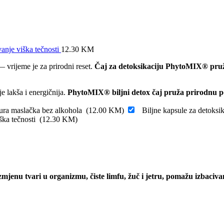
anje viška tečnosti
12.30
KM
 vrijeme je za prirodni reset.
Čaj za detoksikaciju PhytoMIX® pruža
je lakša i energičnija.
PhytoMIX® biljni detox čaj pruža prirodnu po
ra maslačka bez alkohola
(
12.00
KM
)
Biljne kapsule za detok
iška tečnosti
(
12.30
KM
)
zmjenu tvari u organizmu, čiste limfu, žuč i jetru, pomažu izbaciva