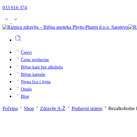
033 616 374
Čajevi
Čajne mješavine
Biljne kapi bez alkohola
Biljne kapsule
Njega lica i tijela
Ostalo
Blog
Početna
Shop
Zdravlje A-Ž
Probavni sistem
Bezalkoholne 