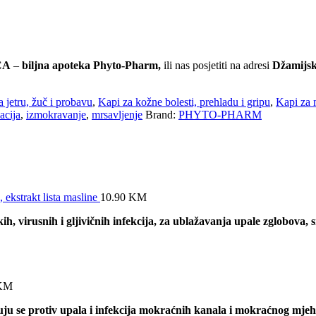
CA
–
biljna apoteka Phyto-Pharm,
ili nas posjetiti na adresi
Džamijska
 jetru, žuč i probavu
,
Kapi za kožne bolesti, prehladu i gripu
,
Kapi za m
acija
,
izmokravanje
,
mrsavljenje
Brand:
PHYTO-PHARM
ekstrakt lista masline
10.90
KM
h, virusnih i gljivičnih infekcija, za ublažavanja upale zglobova, 
KM
ju se protiv upala i infekcija mokraćnih kanala i mokraćnog mje