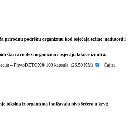
 prirodnu podršku organizmu kod osjećaja težine, nadutosti i
dršku ravnoteži organizma i osjećaju lakoće iznutra.
sikaciju – PhytoDETOX® 100 kapsula
(
26.50
KM
)
Čaj za
nje toksina iz organizma i snižavaju nivo šećera u krvi;