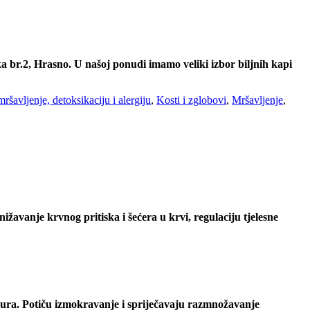
 br.2, Hrasno. U našoj ponudi imamo veliki izbor biljnih kapi
ršavljenje, detoksikaciju i alergiju
,
Kosti i zglobovi
,
Mršavljenje
,
sn
ižavanje krvnog pritiska i šećera u krvi,
regulaciju tjelesne
hura. Potiču izmokravanje i spriječavaju razmnožavanje