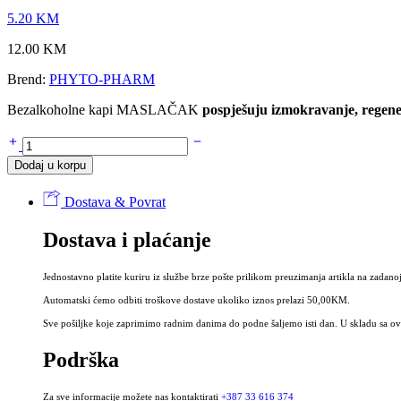
5.20
KM
12.00
KM
Brend:
PHYTO-PHARM
Bezalkoholne kapi MASLAČAK
pospješuju izmokravanje, regener
Bezalkoholne
kapi
Dodaj u korpu
MASLAČAK
30
Dostava & Povrat
ml
-
Dostava i plaćanje
Tinktura
maslačka
bez
Jednostavno platite kuriru iz službe brze pošte prilikom preuzimanja artikla na zadanoj
alkohola
količina
Automatski ćemo odbiti troškove dostave ukoliko iznos prelazi 50,00KM.
Sve pošiljke koje zaprimimo radnim danima do podne šaljemo isti dan. U skladu sa ovi
Podrška
Za sve informacije možete nas kontaktirati
+387 33 616 374