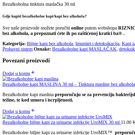
Bezalkoholna tinktura maslačka 30 ml
Gdje kupiti bezalkoholne kapi/kapi bez alkohola?
Sve naše proizvode možete poručiti
online
putem webshopa
RIZNI
bez alkohola, a prepoznati ćete ih po zaštićenoj kratici ba® .
Kategorija:
Biljne kapi bez alkohola
,
Imunitet i detoksikacija
,
Kapi za
Probavni sistem
Oznake:
Bezalkoholne kapi MASLAČAK
,
detoksik
Povezani proizvodi
Dodaj u korpu
Bezalkoholne kapi MASLINA 30 ml – Tinktura masline bez alkohola, 
Bezalkoholne kapi maslina
preporučuju se za prevenciju bakterijski
težine, te kod umora i iscrpljenosti.
Dodaj u korpu
Bezalkoholne biljne kapi za urinarne infekcije UroMIX 30 ml
11.00
Bezalkoholne biljne kapi za urinarne infekcije UroMIX™
preporuču