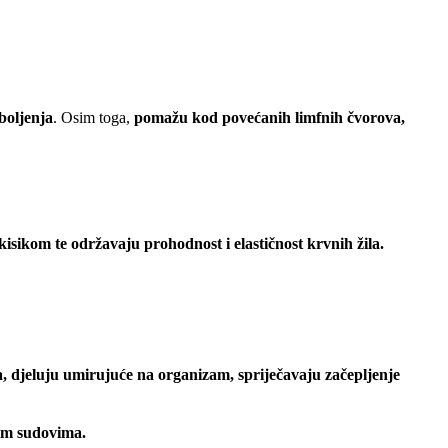
boljenja
. Osim toga,
pomažu kod povećanih limfnih čvorova,
kisikom te održavaju prohodnost i elastičnost krvnih žila.
a,
djeluju umirujuće na organizam,
spriječavaju začepljenje
nim sudovima.