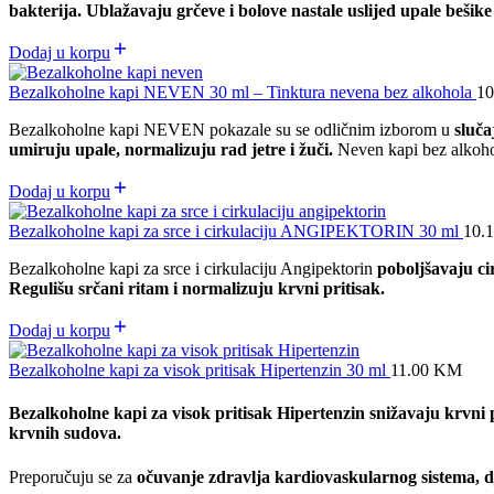
bakterija. Ublažavaju grčeve i bolove nastale uslijed upale bešik
Dodaj u korpu
Bezalkoholne kapi NEVEN 30 ml – Tinktura nevena bez alkohola
10
Bezalkoholne kapi NEVEN pokazale su se odličnim izborom u
sluča
umiruju upale,
normalizuju rad jetre i žuči.
Neven kapi bez alkoh
Dodaj u korpu
Bezalkoholne kapi za srce i cirkulaciju ANGIPEKTORIN 30 ml
10.
Bezalkoholne kapi za srce i cirkulaciju Angipektorin
poboljšavaju ci
Regulišu srčani ritam i normalizuju krvni pritisak.
Dodaj u korpu
Bezalkoholne kapi za visok pritisak Hipertenzin 30 ml
11.00
KM
Bezalkoholne kapi za visok pritisak Hipertenzin
snižavaju krvni 
krvnih sudova.
Preporučuju se za
očuvanje zdravlja kardiovaskularnog sistema,
d