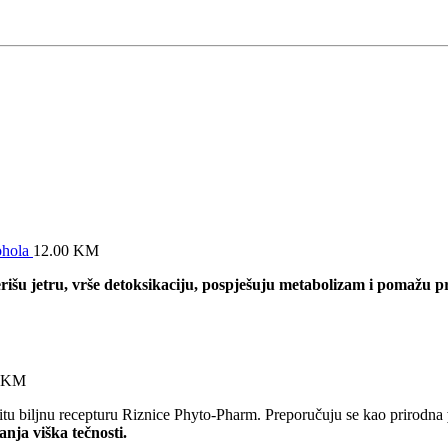
ohola
12.00
KM
išu jetru, vrše detoksikaciju, pospješuju metabolizam i pomažu pr
KM
u biljnu recepturu Riznice Phyto-Pharm. Preporučuju se kao prirodna
anja viška tečnosti.