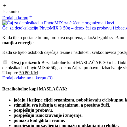
Istaknuto
Dodaj u korpu
Čaj za detoksikaciju PhytoMIX® 50g – detox čaj za probavu i izbaciv
Kada tijelo postane tromo, probava usporena, a koža izgubi svježinu —
manjka energije.
Kada se tijelo oslobodi osjećaja težine i nadutosti, svakodnevica posta
Ovaj proizvod:
Bezalkoholne kapi MASLAČAK 30 ml - Tinktu
detoksikaciju PhytoMIX® 50g - detox čaj za probavu i izbacivanje v
Ukupno:
50.80
KM
Dodaj odabrano u korpu (3)
Bezalkoholne kapi MASLAČAK:
jačaju i krijepe cijeli organizam, poboljšavaju cjelokupnu i
stimulišu sva lučenja u organizmu, a posebno žuči,
pospješuju probavu,
pospješuju izmokravanje i znojenje,
pomažu kod gihta i reume,
pospješuju mršavljenja i pomažu u uklanjanju celulita,