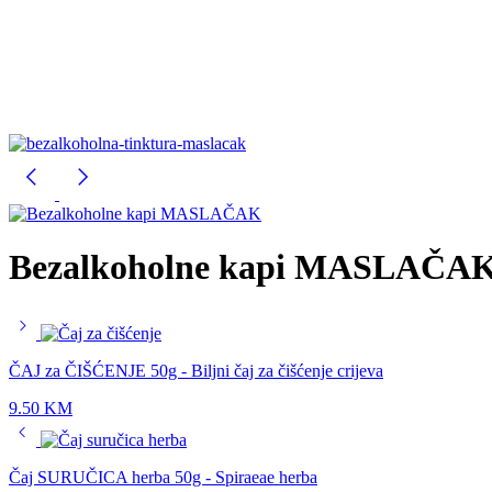
Bezalkoholne kapi MASLAČAK 3
ČAJ za ČIŠĆENJE 50g - Biljni čaj za čišćenje crijeva
9.50
KM
Čaj SURUČICA herba 50g - Spiraeae herba