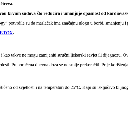
 čireva.
ivou krvnih sudova što reducira i umanjuje opasnost od kardiovask
ogy” potvrdile su da maslačak ima značajnu ulogu u borbi, smanjenju i p
toDETOX
.
, i kao takve ne mogu zamijeniti stručni ljekarski savjet ili dijagnozu. 
 bolesti. Preporučena dnevna doza se ne smije prekoračiti. Prije korište
ićeno od svjetlosti i na temperaturi do 25°C. Kapi su isključivo biljnog