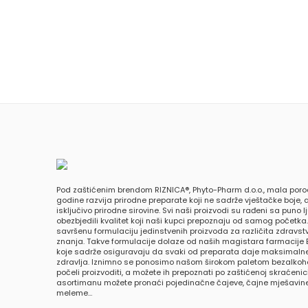
Pod zaštićenim brendom RIZNICA®, Phyto-Pharm d.o.o., mala poro
godine razvija prirodne preparate koji ne sadrže vještačke boje, a
isključivo prirodne sirovine. Svi naši proizvodi su rađeni sa puno 
obezbjedili kvalitet koji naši kupci prepoznaju od samog početka
savršenu formulaciju jedinstvenih proizvoda za različita zdravs
znanja. Takve formulacije dolaze od naših magistara farmacije 
koje sadrže osiguravaju da svaki od preparata daje maksimalne
zdravlja. Iznimno se ponosimo našom širokom paletom bezalkohol
počeli proizvoditi, a možete ih prepoznati po zaštićenoj skraćeni
asortimanu možete pronaći pojedinačne čajeve, čajne mješavine,
meleme…