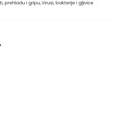
i, prehladu i gripu
,
Virusi, bakterije i gljivice
…