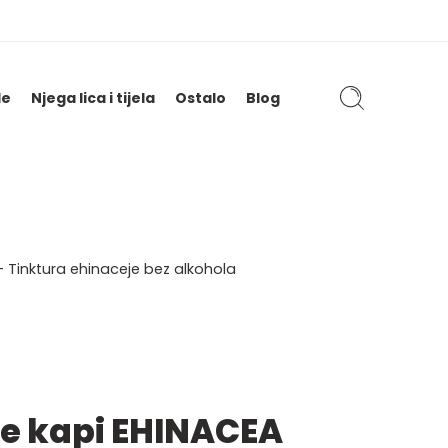
le
Njega lica i tijela
Ostalo
Blog
 Tinktura ehinaceje bez alkohola
e kapi EHINACEA