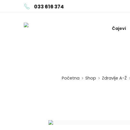
033 616 374
Čajevi
Početna
Shop
Zdravlje A-Ž