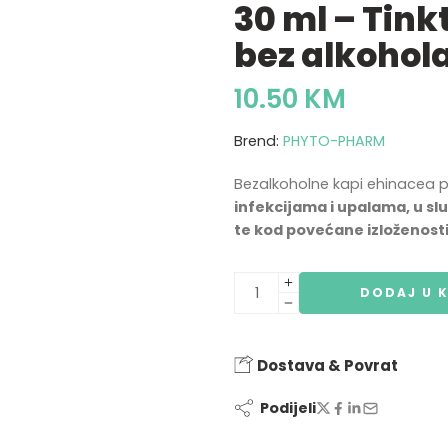
30 ml – Tink
bez alkohol
10.50
KM
Brend:
PHYTO-PHARM
Bezalkoholne kapi ehinacea
infekcijama i upalama, u sl
te kod povećane izloženosti
DODAJ U 
Dostava & Povrat
Podijeli