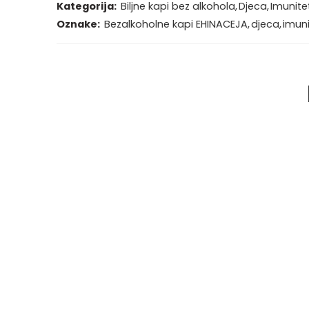
Kategorija:
Biljne kapi bez alkohola
,
Djeca
,
Imunitet
Oznake:
Bezalkoholne kapi EHINACEJA
,
djeca
,
imuni