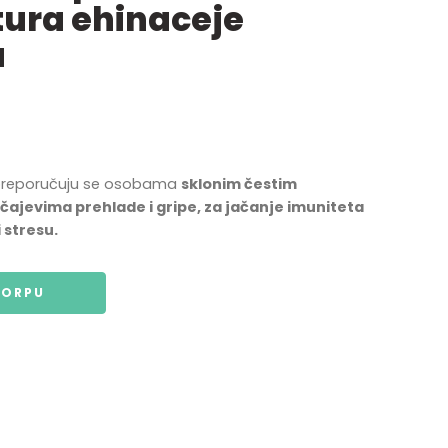
tura ehinaceje
a
 preporučuju se osobama
sklonim čestim
učajevima prehlade i gripe, za jačanje imuniteta
 stresu.
KORPU