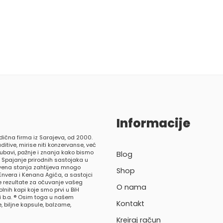
Informacije
dična firma iz Sarajeva, od 2000.
ditive, mirise niti konzervanse, već
ljubavi, pažnje i znanja kako bismo
Blog
. Spajanje prirodnih sastojaka u
tvena stanja zahtijeva mnogo
Shop
Envera i Kenana Agića, a sastojci
 rezultate za očuvanje vašeg
O nama
nih kapi koje smo prvi u BiH
ci b.a. ® Osim toga u našem
Kontakt
 biljne kapsule, balzame,
Kreiraj račun