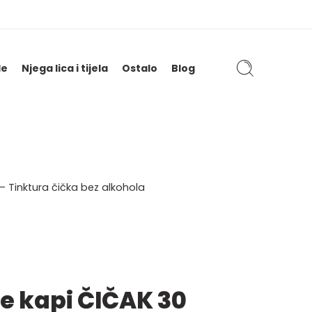
le
Njega lica i tijela
Ostalo
Blog
– Tinktura čička bez alkohola
e kapi ČIČAK 30