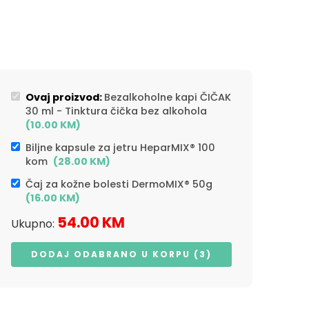
Ovaj proizvod:
Bezalkoholne kapi ČIČAK
30 ml - Tinktura čička bez alkohola
(
10.00
KM
)
Biljne kapsule za jetru HeparMIX® 100
kom
(
28.00
KM
)
Čaj za kožne bolesti DermoMIX® 50g
(
16.00
KM
)
54.00
KM
Ukupno:
DODAJ ODABRANO U KORPU (3)