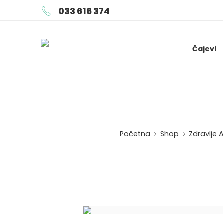
033 616 374
Čajevi
Početna
Shop
Zdravlje 