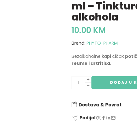
ml – Tinktur
alkohola
10.00
KM
Brend:
PHYTO-PHARM
Bezalkoholne kapi čičak
potič
reume i artritisa.
DODAJ U 
Dostava & Povrat
Podijeli