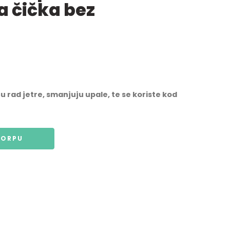
a čička bez
u rad jetre, smanjuju upale, te se koriste kod
KORPU