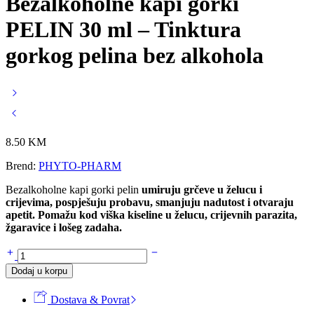
Bezalkoholne kapi gorki
PELIN 30 ml – Tinktura
gorkog pelina bez alkohola
8.50
KM
Brend:
PHYTO-PHARM
Bezalkoholne kapi gorki pelin
umiruju grčeve u želucu i
crijevima, pospješuju probavu, smanjuju nadutost i otvaraju
apetit. Pomažu kod viška kiseline u želucu, crijevnih parazita,
žgaravice i lošeg zadaha.
Bezalkoholne
kapi
Dodaj u korpu
gorki
PELIN
Dostava & Povrat
30
ml