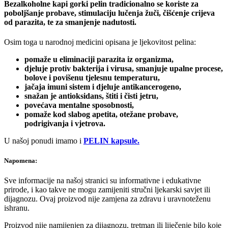
Bezalkoholne kapi gorki pelin tradicionalno se koriste za
poboljšanje probave, stimulaciju lučenja žuči, čišćenje crijeva
od parazita, te za smanjenje nadutosti.
Osim toga u narodnoj medicini opisana je ljekovitost pelina:
pomaže u eliminaciji parazita iz organizma,
djeluje protiv bakterija i virusa, smanjuje upalne procese,
bolove i povišenu tjelesnu temperaturu,
jačaja imuni sistem i djeluje antikancerogeno,
snažan je antioksidans, štiti i čisti jetru,
povećava mentalne sposobnosti,
pomaže kod slabog apetita, otežane probave,
podrigivanja i vjetrova.
U našoj ponudi imamo i
PELIN kapsule.
Napomena:
Sve informacije na našoj stranici su informativne i edukativne
prirode, i kao takve ne mogu zamijeniti stručni ljekarski savjet ili
dijagnozu. Ovaj proizvod nije zamjena za zdravu i uravnoteženu
ishranu.
Proizvod nije namijenjen za dijagnozu, tretman ili liječenje bilo koje