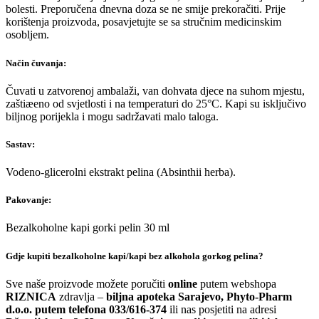
bolesti. Preporučena dnevna doza se ne smije prekoračiti. Prije
korištenja proizvoda, posavjetujte se sa stručnim medicinskim
osobljem.
Način čuvanja:
Čuvati u zatvorenoj ambalaži, van dohvata djece na suhom mjestu,
zaštiæeno od svjetlosti i na temperaturi do 25°C. Kapi su isključivo
biljnog porijekla i mogu sadržavati malo taloga.
Sastav:
Vodeno-glicerolni ekstrakt pelina (Absinthii herba).
Pakovanje:
Bezalkoholne kapi gorki pelin 30 ml
Gdje kupiti bezalkoholne kapi/kapi bez alkohola gorkog pelina?
Sve naše proizvode možete poručiti
online
putem webshopa
RIZNICA
zdravlja –
biljna apoteka Sarajevo, Phyto-Pharm
d.o.o. putem telefona 033/616-374
ili nas posjetiti na adresi