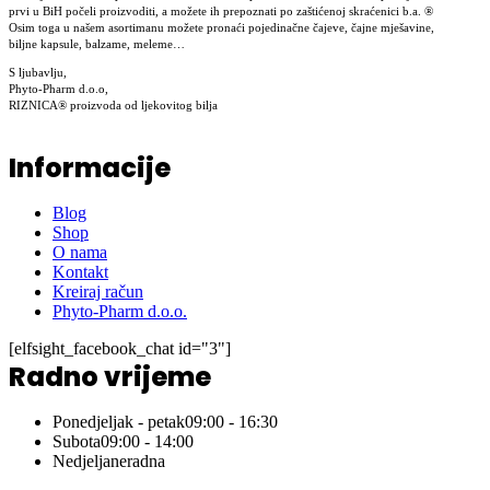
prvi u BiH počeli proizvoditi, a možete ih prepoznati po zaštićenoj skraćenici b.a. ®
Osim toga u našem asortimanu možete pronaći pojedinačne čajeve, čajne mješavine,
biljne kapsule, balzame, meleme…
S ljubavlju,
Phyto-Pharm d.o.o,
RIZNICA® proizvoda od ljekovitog bilja
Informacije
Blog
Shop
O nama
Kontakt
Kreiraj račun
Phyto-Pharm d.o.o.
[elfsight_facebook_chat id="3"]
Radno vrijeme
Ponedjeljak - petak
09:00 - 16:30
Subota
09:00 - 14:00
Nedjelja
neradna