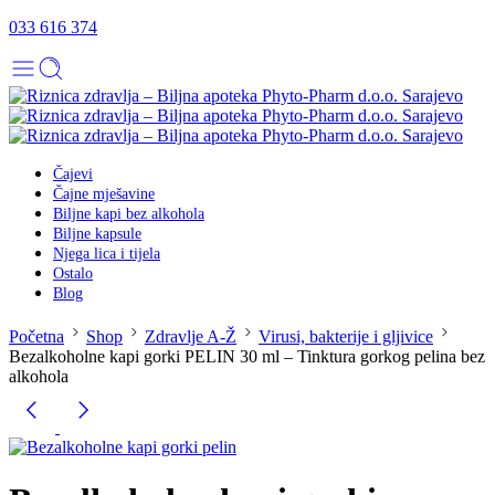
033 616 374
Čajevi
Čajne mješavine
Biljne kapi bez alkohola
Biljne kapsule
Njega lica i tijela
Ostalo
Blog
Početna
Shop
Zdravlje A-Ž
Virusi, bakterije i gljivice
Bezalkoholne kapi gorki PELIN 30 ml – Tinktura gorkog pelina bez
alkohola