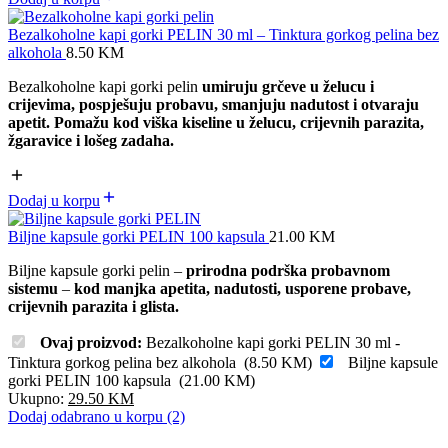
Bezalkoholne kapi gorki PELIN 30 ml – Tinktura gorkog pelina bez
alkohola
8.50
KM
Bezalkoholne kapi gorki pelin
umiruju grčeve u želucu i
crijevima, pospješuju probavu, smanjuju nadutost i otvaraju
apetit. Pomažu kod viška kiseline u želucu, crijevnih parazita,
žgaravice i lošeg zadaha.
Dodaj u korpu
Biljne kapsule gorki PELIN 100 kapsula
21.00
KM
Biljne kapsule gorki pelin –
prirodna podrška probavnom
sistemu
–
kod manjka apetita, nadutosti, usporene probave,
crijevnih parazita i glista.
Ovaj proizvod:
Bezalkoholne kapi gorki PELIN 30 ml -
Tinktura gorkog pelina bez alkohola
(
8.50
KM
)
Biljne kapsule
gorki PELIN 100 kapsula
(
21.00
KM
)
Ukupno:
29.50
KM
Dodaj odabrano u korpu (2)