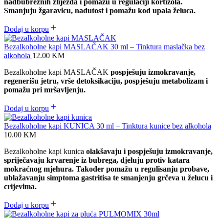
nadbubrežnih žlijezda i pomažu u regulaciji kortizola.
Smanjuju žgaravicu, nadutost i pomažu kod upala želuca.
Dodaj u korpu
Bezalkoholne kapi MASLAČAK 30 ml – Tinktura maslačka bez
alkohola
12.00
KM
Bezalkoholne kapi MASLAČAK
pospješuju izmokravanje,
regenerišu jetru, vrše detoksikaciju, pospješuju metabolizam i
pomažu pri mršavljenju.
Dodaj u korpu
Bezalkoholne kapi KUNICA 30 ml – Tinktura kunice bez alkohola
10.00
KM
Bezalkoholne kapi kunica
olakšavaju i pospješuju izmokravanje,
spriječavaju krvarenje iz bubrega, djeluju protiv katara
mokraćnog mjehura. Također pomažu u regulisanju probave,
ublažavanju simptoma gastritisa te smanjenju grčeva u želucu i
crijevima.
Dodaj u korpu