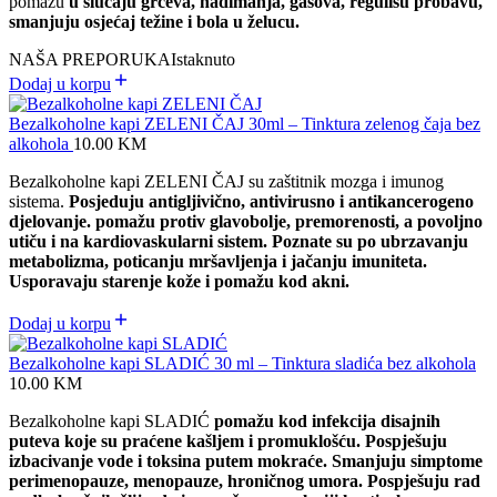
pomažu
u slučaju grčeva, nadimanja, gasova, regulišu probavu,
smanjuju osjećaj težine i bola u želucu.
NAŠA PREPORUKA
Istaknuto
Dodaj u korpu
Bezalkoholne kapi ZELENI ČAJ 30ml – Tinktura zelenog čaja bez
alkohola
10.00
KM
Bezalkoholne kapi ZELENI ČAJ su zaštitnik mozga i imunog
sistema.
Posjeduju antigljivično, antivirusno i antikancerogeno
djelovanje. p
omažu protiv glavobolje, premorenosti, a povoljno
utiču i na kardiovaskularni sistem. Poznate su po ubrzavanju
metabolizma, poticanju mršavljenja i jačanju imuniteta.
Usporavaju starenje kože i pomažu kod akni.
Dodaj u korpu
Bezalkoholne kapi SLADIĆ 30 ml – Tinktura sladića bez alkohola
10.00
KM
Bezalkoholne kapi SLADIĆ
pomažu kod infekcija disajnih
puteva koje su praćene kašljem i promuklošću. Pospješuju
izbacivanje vode i toksina putem mokraće. Smanjuju simptome
perimenopauze, menopauze, hroničnog umora. Pospješuju rad