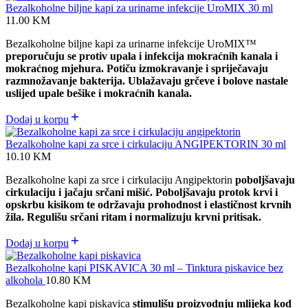
Bezalkoholne biljne kapi za urinarne infekcije UroMIX 30 ml
11.00
KM
Bezalkoholne biljne kapi za urinarne infekcije UroMIX™
preporučuju se protiv upala i infekcija mokraćnih kanala i
mokraćnog mjehura. Potiču izmokravanje i spriječavaju
razmnožavanje bakterija. Ublažavaju grčeve i bolove nastale
uslijed upale bešike i mokraćnih kanala.
Dodaj u korpu
Bezalkoholne kapi za srce i cirkulaciju ANGIPEKTORIN 30 ml
10.10
KM
Bezalkoholne kapi za srce i cirkulaciju Angipektorin
poboljšavaju
cirkulaciju i jačaju srčani mišić. Poboljšavaju protok krvi i
opskrbu kisikom te održavaju prohodnost i elastičnost krvnih
žila. Regulišu srčani ritam i normalizuju krvni pritisak.
Dodaj u korpu
Bezalkoholne kapi PISKAVICA 30 ml – Tinktura piskavice bez
alkohola
10.80
KM
Bezalkoholne kapi piskavica
stimulišu proizvodnju mlijeka kod