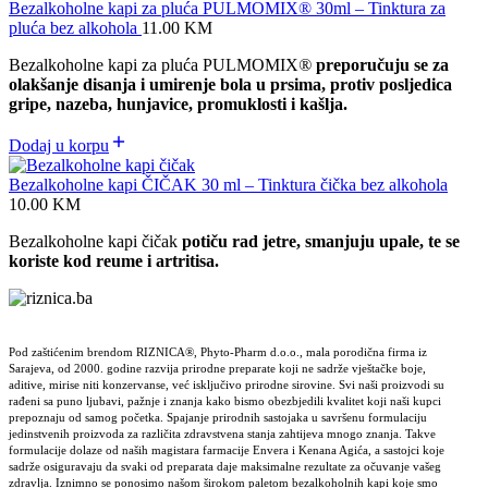
Bezalkoholne kapi za pluća PULMOMIX® 30ml – Tinktura za
pluća bez alkohola
11.00
KM
Bezalkoholne kapi za pluća PULMOMIX
®
preporučuju se za
olakšanje disanja i umirenje bola u prsima, protiv posljedica
gripe, nazeba, hunjavice, promuklosti i kašlja.
Dodaj u korpu
Bezalkoholne kapi ČIČAK 30 ml – Tinktura čička bez alkohola
10.00
KM
Bezalkoholne kapi čičak
potiču rad jetre, smanjuju upale, te se
koriste kod reume i artritisa.
Pod zaštićenim brendom RIZNICA®, Phyto-Pharm d.o.o., mala porodična firma iz
Sarajeva, od 2000. godine razvija prirodne preparate koji ne sadrže vještačke boje,
aditive, mirise niti konzervanse, već isključivo prirodne sirovine. Svi naši proizvodi su
rađeni sa puno ljubavi, pažnje i znanja kako bismo obezbjedili kvalitet koji naši kupci
prepoznaju od samog početka. Spajanje prirodnih sastojaka u savršenu formulaciju
jedinstvenih proizvoda za različita zdravstvena stanja zahtijeva mnogo znanja. Takve
formulacije dolaze od naših magistara farmacije Envera i Kenana Agića, a sastojci koje
sadrže osiguravaju da svaki od preparata daje maksimalne rezultate za očuvanje vašeg
zdravlja. Iznimno se ponosimo našom širokom paletom bezalkoholnih kapi koje smo