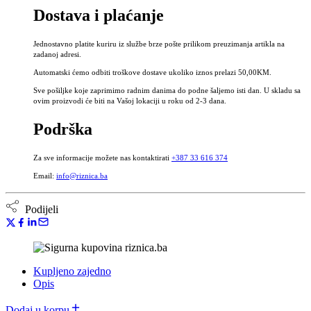
Dostava i plaćanje
-
Tinktura
gorkog
Jednostavno platite kuriru iz službe brze pošte prilikom preuzimanja artikla na
pelina
zadanoj adresi.
bez
Automatski ćemo odbiti troškove dostave ukoliko iznos prelazi 50,00KM.
alkohola
količina
Sve pošiljke koje zaprimimo radnim danima do podne šaljemo isti dan. U skladu sa
ovim proizvodi će biti na Vašoj lokaciji u roku od 2-3 dana.
Podrška
Za sve informacije možete nas kontaktirati
+387 33 616 374
Email:
info@riznica.ba
Podijeli
Kupljeno zajedno
Opis
Dodaj u korpu