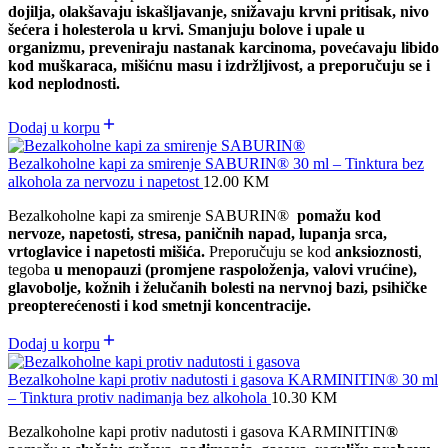
dojilja, olakšavaju iskašljavanje, snižavaju krvni pritisak, nivo
šećera i holesterola u krvi. S
manjuju bolove i upale u
organizmu,
preveniraju nastanak karcinoma,
povećavaju libido
kod muškaraca, mišićnu masu i izdržljivost, a preporučuju se i
kod neplodnosti.
Dodaj u korpu
Bezalkoholne kapi za smirenje SABURIN® 30 ml – Tinktura bez
alkohola za nervozu i napetost
12.00
KM
Bezalkoholne kapi za smirenje SABURIN®
pomažu kod
nervoze, napetosti, stresa, paničnih napad, lupanja srca,
vrtoglavice i napetosti mišića.
Preporučuju se kod
anksioznosti
,
tegoba
u menopauzi (promjene raspoloženja, valovi vrućine),
glavobolje, kožnih i želučanih bolesti na nervnoj bazi, psihičke
preopterećenosti i kod smetnji koncentracije.
Dodaj u korpu
Bezalkoholne kapi protiv nadutosti i gasova KARMINITIN® 30 ml
– Tinktura protiv nadimanja bez alkohola
10.30
KM
Bezalkoholne kapi protiv nadutosti i gasova KARMINITIN
®