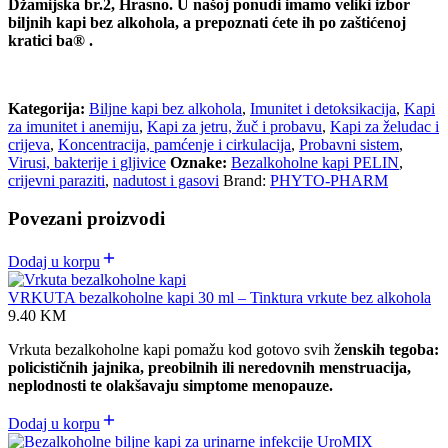
Džamijska br.2, Hrasno. U našoj ponudi imamo veliki izbor
biljnih kapi bez alkohola, a prepoznati ćete ih po zaštićenoj
kratici ba® .
Kategorija:
Biljne kapi bez alkohola
,
Imunitet i detoksikacija
,
Kapi
za imunitet i anemiju
,
Kapi za jetru, žuč i probavu
,
Kapi za želudac i
crijeva
,
Koncentracija, pamćenje i cirkulacija
,
Probavni sistem
,
Virusi, bakterije i gljivice
Oznake:
Bezalkoholne kapi PELIN
,
crijevni paraziti
,
nadutost i gasovi
Brand:
PHYTO-PHARM
Povezani proizvodi
Dodaj u korpu
VRKUTA bezalkoholne kapi 30 ml – Tinktura vrkute bez alkohola
9.40
KM
Vrkuta bezalkoholne kapi pomažu kod gotovo svih ž
enskih tegoba:
policističnih jajnika, preobilnih ili neredovnih menstruacija,
neplodnosti te olakšavaju simptome menopauze.
Dodaj u korpu