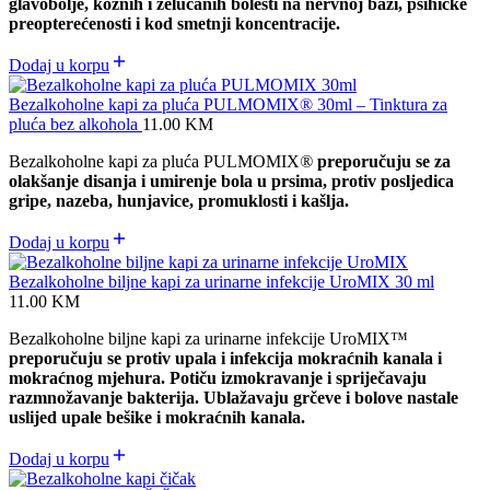
glavobolje, kožnih i želučanih bolesti na nervnoj bazi, psihičke
preopterećenosti i kod smetnji koncentracije.
Dodaj u korpu
Bezalkoholne kapi za pluća PULMOMIX® 30ml – Tinktura za
pluća bez alkohola
11.00
KM
Bezalkoholne kapi za pluća PULMOMIX
®
preporučuju se za
olakšanje disanja i umirenje bola u prsima, protiv posljedica
gripe, nazeba, hunjavice, promuklosti i kašlja.
Dodaj u korpu
Bezalkoholne biljne kapi za urinarne infekcije UroMIX 30 ml
11.00
KM
Bezalkoholne biljne kapi za urinarne infekcije UroMIX™
preporučuju se protiv upala i infekcija mokraćnih kanala i
mokraćnog mjehura. Potiču izmokravanje i spriječavaju
razmnožavanje bakterija. Ublažavaju grčeve i bolove nastale
uslijed upale bešike i mokraćnih kanala.
Dodaj u korpu