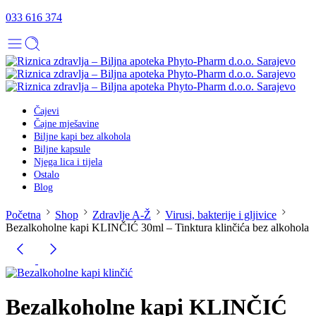
033 616 374
Čajevi
Čajne mješavine
Biljne kapi bez alkohola
Biljne kapsule
Njega lica i tijela
Ostalo
Blog
Početna
Shop
Zdravlje A-Ž
Virusi, bakterije i gljivice
Bezalkoholne kapi KLINČIĆ 30ml – Tinktura klinčića bez alkohola
Bezalkoholne kapi KLINČIĆ