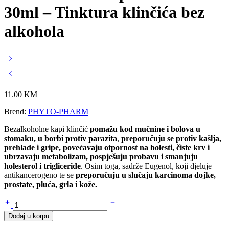
30ml – Tinktura klinčića bez
alkohola
11.00
KM
Brend:
PHYTO-PHARM
Bezalkoholne kapi klinčić
pomažu kod mučnine i bolova u
stomaku, u borbi protiv parazita
,
preporučuju se protiv kašlja,
prehlade i gripe,
povećavaju otpornost na bolesti, čiste krv i
ubrzavaju metabolizam, p
ospješuju probavu i smanjuju
holesterol i trigliceride
. Osim toga, sadrže Eugenol, koji djeluje
antikancerogeno te se
preporučuju u slučaju karcinoma dojke,
prostate, pluća, grla i kože.
Bezalkoholne
kapi
Dodaj u korpu
KLINČIĆ
30ml