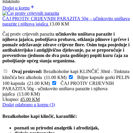
Istaknuto
Dodaj u korpu
ČAJ PROTIV CRIJEVNIH PARAZITA 50g – učinkovito uništava
parazite i njihova jajašca
13.00
KM
Čaj protiv crijevnih parazita
učinkovito uništava parazite i
njihova jajašca, poboljšava probavu, otklanja plinove i grčeve i
pomaže održavanje zdrave crijevne flore. Osim toga posjeduje i
antibakterijsko i antigljivično djelovanje, pa se preporučuje i
preventivno (jednom do dva puta godišnje) popiti kuru čaja za
poboljšanje općeg stanja organizma.
Ovaj proizvod:
Bezalkoholne kapi KLINČIĆ 30ml - Tinktura
klinčića bez alkohola
(
11.00
KM
)
Biljne kapsule gorki PELIN
100 kapsula
(
21.00
KM
)
ČAJ PROTIV CRIJEVNIH
PARAZITA 50g - učinkovito uništava parazite i njihova
jajašca
(
13.00
KM
)
Ukupno:
45.00
KM
Dodaj odabrano u korpu (3)
Bezalkoholne kapi klinčić, karanfilić:
poznati su prirodni analgetik i afrodizijak,