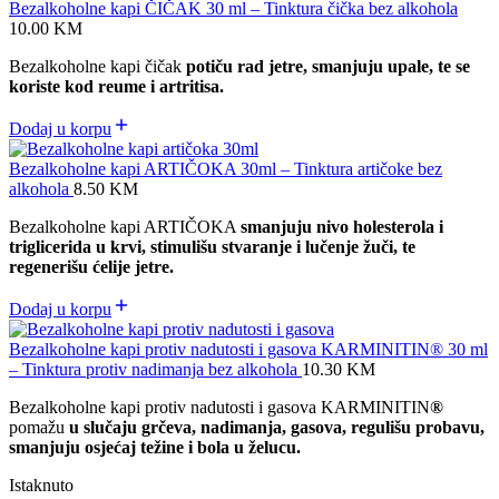
Bezalkoholne kapi ČIČAK 30 ml – Tinktura čička bez alkohola
10.00
KM
Bezalkoholne kapi čičak
potiču rad jetre, smanjuju upale, te se
koriste kod reume i artritisa.
Dodaj u korpu
Bezalkoholne kapi ARTIČOKA 30ml – Tinktura artičoke bez
alkohola
8.50
KM
Bezalkoholne kapi ARTIČOKA
smanjuju nivo holesterola i
triglicerida u krvi, stimulišu stvaranje i lučenje žuči, te
regenerišu ćelije jetre.
Dodaj u korpu
Bezalkoholne kapi protiv nadutosti i gasova KARMINITIN® 30 ml
– Tinktura protiv nadimanja bez alkohola
10.30
KM
Bezalkoholne kapi protiv nadutosti i gasova KARMINITIN
®
pomažu
u slučaju grčeva, nadimanja, gasova, regulišu probavu,
smanjuju osjećaj težine i bola u želucu.
Istaknuto