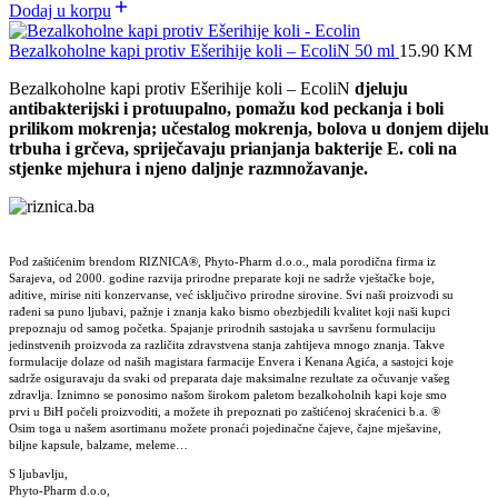
Dodaj u korpu
Bezalkoholne kapi protiv Ešerihije koli – EcoliN 50 ml
15.90
KM
Bezalkoholne kapi protiv Ešerihije koli – EcoliN
djeluju
antibakterijski i protuupalno, p
omažu kod peckanja i boli
prilikom mokrenja; učestalog mokrenja, bolova u donjem dijelu
trbuha i grčeva,
spriječavaju prianjanja bakterije E. coli na
stjenke mjehura i njeno daljnje razmnožavanje.
Pod zaštićenim brendom RIZNICA®, Phyto-Pharm d.o.o., mala porodična firma iz
Sarajeva, od 2000. godine razvija prirodne preparate koji ne sadrže vještačke boje,
aditive, mirise niti konzervanse, već isključivo prirodne sirovine. Svi naši proizvodi su
rađeni sa puno ljubavi, pažnje i znanja kako bismo obezbjedili kvalitet koji naši kupci
prepoznaju od samog početka. Spajanje prirodnih sastojaka u savršenu formulaciju
jedinstvenih proizvoda za različita zdravstvena stanja zahtijeva mnogo znanja. Takve
formulacije dolaze od naših magistara farmacije Envera i Kenana Agića, a sastojci koje
sadrže osiguravaju da svaki od preparata daje maksimalne rezultate za očuvanje vašeg
zdravlja. Iznimno se ponosimo našom širokom paletom bezalkoholnih kapi koje smo
prvi u BiH počeli proizvoditi, a možete ih prepoznati po zaštićenoj skraćenici b.a. ®
Osim toga u našem asortimanu možete pronaći pojedinačne čajeve, čajne mješavine,
biljne kapsule, balzame, meleme…
S ljubavlju,
Phyto-Pharm d.o.o,