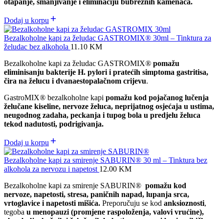
otapanje, smanjivanje i eliminaciju bubrežnih kamenaca.
Dodaj u korpu
Bezalkoholne kapi za želudac GASTROMIX® 30ml – Tinktura za
želudac bez alkohola
11.10
KM
Bezalkoholne kapi za želudac GASTROMIX
®
pomažu
eliminisanju bakterije H. pylori i pratećih simptoma gastritisa,
čira na želucu i dvanaestopalačnom crijevu
.
GastroMIX
®
bezalkoholne kapi
pomažu kod pojačanog lučenja
želučane kiseline, nervoze želuca, neprijatnog osjećaja u ustima,
neugodnog zadaha, peckanja i tupog bola u predjelu želuca
tekod nadutosti, podrigivanja.
Dodaj u korpu
Bezalkoholne kapi za smirenje SABURIN® 30 ml – Tinktura bez
alkohola za nervozu i napetost
12.00
KM
Bezalkoholne kapi za smirenje SABURIN®
pomažu kod
nervoze, napetosti, stresa, paničnih napad, lupanja srca,
vrtoglavice i napetosti mišića.
Preporučuju se kod
anksioznosti
,
tegoba
u menopauzi (promjene raspoloženja, valovi vrućine),