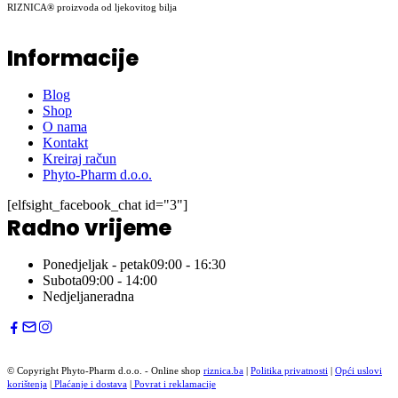
RIZNICA® proizvoda od ljekovitog bilja
Informacije
Blog
Shop
O nama
Kontakt
Kreiraj račun
Phyto-Pharm d.o.o.
[elfsight_facebook_chat id="3"]
Radno vrijeme
Ponedjeljak - petak
09:00 - 16:30
Subota
09:00 - 14:00
Nedjelja
neradna
© Copyright Phyto-Pharm d.o.o. - Online shop
riznica.ba
|
Politika privatnosti
|
Opći uslovi
korištenja
|
Plaćanje i dostava
|
Povrat i reklamacije