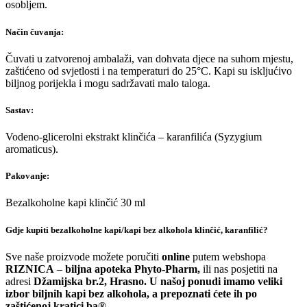
osobljem.
Način čuvanja:
Čuvati u zatvorenoj ambalaži, van dohvata djece na suhom mjestu,
zaštićeno od svjetlosti i na temperaturi do 25°C. Kapi su iskljućivo
biljnog porijekla i mogu sadržavati malo taloga.
Sastav:
Vodeno-glicerolni ekstrakt klinčića – karanfilića (Syzygium
aromaticus).
Pakovanje:
Bezalkoholne kapi klinčić 30 ml
Gdje kupiti bezalkoholne kapi/kapi bez alkohola klinčić, karanfilić?
Sve naše proizvode možete poručiti
online
putem webshopa
RIZNICA
–
biljna apoteka Phyto-Pharm,
ili nas posjetiti na
adresi
Džamijska br.2, Hrasno. U našoj ponudi imamo veliki
izbor biljnih kapi bez alkohola, a prepoznati ćete ih po
zaštićenoj kratici ba® .