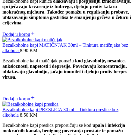
Bezalkoholne kapi kunica
olakšavaju i pospješuju izmokravanje,
spriječavaju krvarenje iz bubrega, djeluju protiv katara
mokraćnog mjehura. Također pomažu u regulisanju probave,
ublažavanju simptoma gastritisa te smanjenju grčeva u želucu i
crijevima.
Dodaj u korpu
Bezalkoholne kapi MATIČNJAK 30ml – Tinktura matičnjaka bez
alkohola
8.90
KM
Bezalkoholne kapi matičnjak pomažu
kod glavobolje, nesanice,
anksioznosti, napetosti i depresije. Povećavaju koncentraciju,
ublažavaju glavobolju, jačaju imunitet i djeluju protiv herpes
virusa.
Dodaj u korpu
Bezalkoholne kapi PRESLICA 30 ml – Tinktura preslice bez
alkohola
8.50
KM
Bezalkoholne kapi preslica preporučuju se kod
upala i infekcija
mokraćnih kanala, benignog povećanja prostate te pomažu