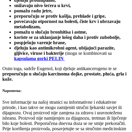
djeluju protuupalno,
snižavaju nivo šećera u krvi,
pomažu radu jetre,
preporučuju se protiv kašlja, prehlade i gripe,
povećavaju otpornost na bolesti, čiste krv i ubrzavaju
metabolizam,
pomažu u slučaju bronhitisa i astme,
koriste se za uklanjanje lošeg daha i protiv zubobolje,
pospješuju varenje hrane,
djeluju kao antimikrobni agent, ubijajući parazite,
gljivice, viruse i bakterije
(mogu se kombinovati sa
kapsulama gorki PELIN
Osim toga, sadrže Eugenol, koji djeluje antikancerogeno te se
preporučuju u slučaju karcinoma dojke,
prostate, pluća, grla i
kože.
Napomena:
Sve informacije na našoj stranici su informativne i edukativne
prirode, i kao takve ne mogu zamijeniti stručni ljekarski savjet ili
dijagnozu. Ovaj proizvod nije zamjena za zdravu i uravnoteženu
ishranu. Proizvod nije namijenjen za dijagnozu, tretman ili liječenje
bilo koje bolesti. Preporučena dnevna doza se ne smije prekoračiti.
Prije korištenja proizvoda, posavjetujte se sa stručnim medicinskim