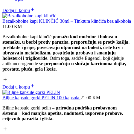
Dodaj u korpu
Bezalkoholne kapi KLINČIĆ 30ml – Tinktura klinčića bez alkohola
11.00
KM
Bezalkoholne kapi klinčić
pomažu kod mučnine i bolova u
stomaku, u borbi protiv parazita
,
preporučuju se protiv kašlja,
prehlade i gripe,
povećavaju otpornost na bolesti, čiste krv i
ubrzavaju metabolizam, p
ospješuju probavu i smanjuju
holesterol i trigliceride
. Osim toga, sadrže Eugenol, koji djeluje
antikancerogeno te se
preporučuju u slučaju karcinoma dojke,
prostate, pluća, grla i kože.
Dodaj u korpu
Biljne kapsule gorki PELIN 100 kapsula
21.00
KM
Biljne kapsule gorki pelin –
prirodna podrška probavnom
sistemu
–
kod manjka apetita, nadutosti, usporene probave,
crijevnih parazita i glista.