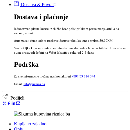
Dostava & Povrat
-
Tinktura
Dostava i plaćanje
klinčića
bez
alkohola
Jednostavno platite kuriru iz službe brze pošte prilikom preuzimanja artikla na
količina
zadanoj adresi.
Automatski ćemo odbiti troškove dostave ukoliko iznos prelazi 50,00KM.
Sve pošiljke koje zaprimimo radnim danima do podne šaljemo isti dan. U skladu sa
ovim proizvodi će biti na Vašoj lokaciji u roku od 2-3 dana.
Podrška
Za sve informacije možete nas kontaktirati
+387 33 616 374
Email:
info@riznica.ba
Podijeli
Kupljeno zajedno
Opis