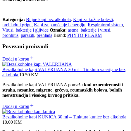
Kategorija:
Biljne kapi bez alkohola
,
Kapi za kožne bolesti,
prehladu i gripu
,
Kapi za pamćenje i energiju
,
Respiratorni sistem
,
Virusi, bakterije i gljivice
Oznaka:
astma
,
bakterije i virusi
,
bronhitis
,
paraziti
,
prehlada
Brand:
PHYTO-PHARM
Povezani proizvodi
Dodaj u korpu
Bezalkoholne kapi VALERIJANA 30 ml – Tinktura valerijane bez
alkohola
10.50
KM
Bezalkoholne kapi VALERIJANA pomažu
kod uznemirenosti i
straha, nesanice, migrene, grčeva, reumatskih bolova, bolnih
menstruacija i visokog krvnog pritiska.
Dodaj u korpu
Bezalkoholne kapi KUNICA 30 ml – Tinktura kunice bez alkohola
10.00
KM