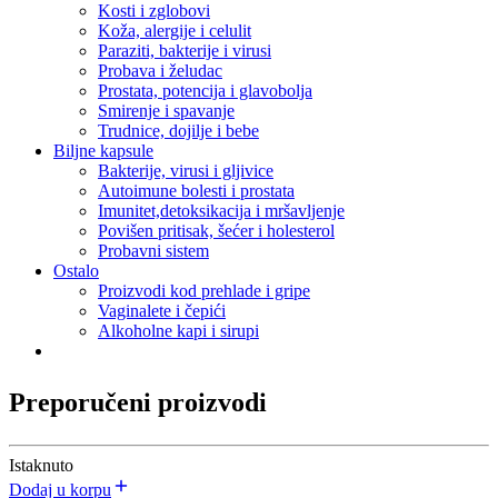
Kosti i zglobovi
Koža, alergije i celulit
Paraziti, bakterije i virusi
Probava i želudac
Prostata, potencija i glavobolja
Smirenje i spavanje
Trudnice, dojilje i bebe
Biljne kapsule
Bakterije, virusi i gljivice
Autoimune bolesti i prostata
Imunitet,detoksikacija i mršavljenje
Povišen pritisak, šećer i holesterol
Probavni sistem
Ostalo
Proizvodi kod prehlade i gripe
Vaginalete i čepići
Alkoholne kapi i sirupi
Preporučeni proizvodi
Istaknuto
Dodaj u korpu