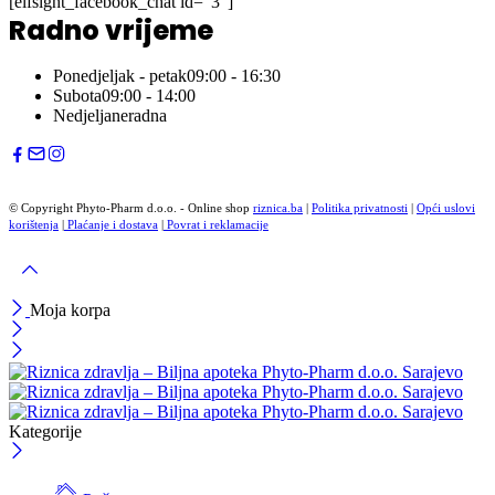
[elfsight_facebook_chat id="3"]
Radno vrijeme
Ponedjeljak - petak
09:00 - 16:30
Subota
09:00 - 14:00
Nedjelja
neradna
© Copyright Phyto-Pharm d.o.o. - Online shop
riznica.ba
|
Politika privatnosti
|
Opći uslovi
korištenja
|
Plaćanje i dostava
|
Povrat i reklamacije
Moja korpa
Kategorije