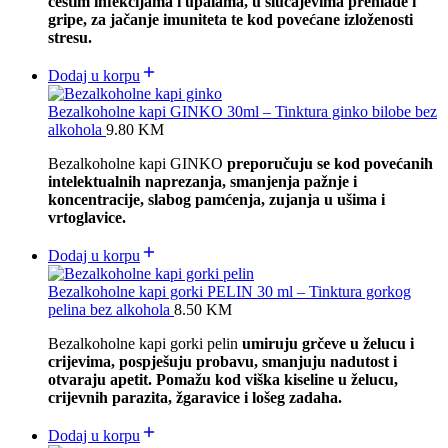
čestim infekcijama i upalama, u slučajevima prehlade i
gripe, za jačanje imuniteta te kod povećane izloženosti
stresu.
Dodaj u korpu
Bezalkoholne kapi GINKO 30ml – Tinktura ginko bilobe bez
alkohola
9.80
KM
Bezalkoholne kapi GINKO
preporučuju se kod povećanih
intelektualnih naprezanja, smanjenja pažnje i
koncentracije, slabog pamćenja, zujanja u ušima i
vrtoglavice.
Dodaj u korpu
Bezalkoholne kapi gorki PELIN 30 ml – Tinktura gorkog
pelina bez alkohola
8.50
KM
Bezalkoholne kapi gorki pelin
umiruju grčeve u želucu i
crijevima, pospješuju probavu, smanjuju nadutost i
otvaraju apetit. Pomažu kod viška kiseline u želucu,
crijevnih parazita, žgaravice i lošeg zadaha.
Dodaj u korpu