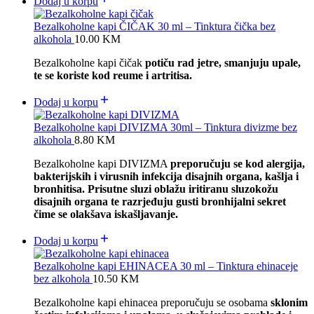
Dodaj u korpu
Bezalkoholne kapi ČIČAK 30 ml – Tinktura čička bez
alkohola
10.00
KM
Bezalkoholne kapi čičak
potiču rad jetre, smanjuju upale,
te se koriste kod reume i artritisa.
Dodaj u korpu
Bezalkoholne kapi DIVIZMA 30ml – Tinktura divizme bez
alkohola
8.80
KM
Bezalkoholne kapi DIVIZMA
preporučuju se kod alergija,
bakterijskih i virusnih infekcija disajnih organa, kašlja i
bronhitisa. Prisutne sluzi oblažu iritiranu sluzokožu
disajnih organa te razrjeđuju gusti bronhijalni sekret
čime se olakšava iskašljavanje.
Dodaj u korpu
Bezalkoholne kapi EHINACEA 30 ml – Tinktura ehinaceje
bez alkohola
10.50
KM
Bezalkoholne kapi ehinacea preporučuju se osobama
sklonim