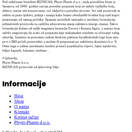
Pod zaštićenim brendom RIZNICA®, Phyto-Pharm d.o.o., mala porodična firma iz
Sarajeva, od 2000. godine razvija prirodne preparate koji ne sadrže vještačke boje,
aditive, mirise niti konzervanse, već isključivo prirodne sirovine. Svi naši proizvodi su
rađeni sa puno ljubavi, pažnje i znanja kako bismo obezbjedili kvalitet koji naši kupci
prepoznaju od samog početka. Spajanje prirodnih sastojaka u savršenu formulaciju
jedinstvenih proizvoda za različita zdravstvena stanja zahtijeva mnogo znanja. Takve
formulacije dolaze od naših magistara farmacije Envera i Kenana Agića, a sastojci koje
sadrže osiguravaju da svaki od preparata daje maksimalne rezultate za očuvanje vašeg
zdravlja. Iznimno se ponosimo našom širokom paletom bezalkoholnih kapi koje smo
prvi u BiH počeli proizvoditi, a možete ih prepoznati po zaštićenoj skraćenici b.a. ®
Osim toga u našem asortimanu možete pronaći pojedinačne čajeve, čajne mješavine,
biljne kapsule, balzame, meleme…
S ljubavlju,
Phyto-Pharm d.o.o,
RIZNICA® proizvoda od ljekovitog bilja
Informacije
Blog
Shop
O nama
Kontakt
Kreiraj račun
Phyto-Pharm d.o.o.