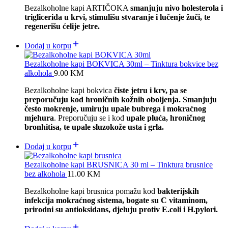
Bezalkoholne kapi ARTIČOKA
smanjuju nivo holesterola i
triglicerida u krvi, stimulišu stvaranje i lučenje žuči, te
regenerišu ćelije jetre.
Dodaj u korpu
Bezalkoholne kapi BOKVICA 30ml – Tinktura bokvice bez
alkohola
9.00
KM
Bezalkoholne kapi bokvica
čiste jetru i krv, pa se
preporučuju kod hroničnih kožnih oboljenja. Smanjuju
često mokrenje, umiruju upale bubrega i mokraćnog
mjehura
. Preporučuju se i kod
upale pluća, hroničnog
bronhitisa, te upale sluzokože usta i grla.
Dodaj u korpu
Bezalkoholne kapi BRUSNICA 30 ml – Tinktura brusnice
bez alkohola
11.00
KM
Bezalkoholne kapi brusnica pomažu kod
bakterijskih
infekcija mokraćnog sistema, bogate su C vitaminom,
prirodni su antioksidans, djeluju protiv E.coli i H.pylori.