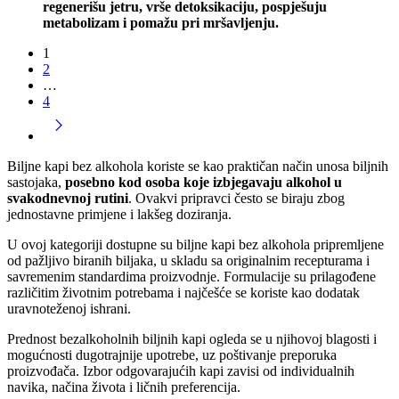
regenerišu jetru, vrše detoksikaciju, pospješuju
metabolizam i pomažu pri mršavljenju.
1
2
…
4
Biljne kapi bez alkohola koriste se kao praktičan način unosa biljnih
sastojaka,
posebno kod osoba koje izbjegavaju alkohol u
svakodnevnoj rutini
. Ovakvi pripravci često se biraju zbog
jednostavne primjene i lakšeg doziranja.
U ovoj kategoriji dostupne su biljne kapi bez alkohola pripremljene
od pažljivo biranih biljaka, u skladu sa originalnim recepturama i
savremenim standardima proizvodnje. Formulacije su prilagođene
različitim životnim potrebama i najčešće se koriste kao dodatak
uravnoteženoj ishrani.
Prednost bezalkoholnih biljnih kapi ogleda se u njihovoj blagosti i
mogućnosti dugotrajnije upotrebe, uz poštivanje preporuka
proizvođača. Izbor odgovarajućih kapi zavisi od individualnih
navika, načina života i ličnih preferencija.