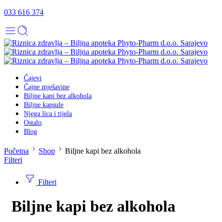
033 616 374
Čajevi
Čajne mješavine
Biljne kapi bez alkohola
Biljne kapsule
Njega lica i tijela
Ostalo
Blog
Početna
Shop
Biljne kapi bez alkohola
Filteri
Filteri
Biljne kapi bez alkohola