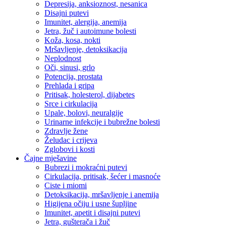
Depresija, anksioznost, nesanica
Disajni putevi
Imunitet, alergija, anemija
Jetra, žuč i autoimune bolesti
Koža, kosa, nokti
Mršavljenje, detoksikacija
Neplodnost
Oči, sinusi, grlo
Potencija, prostata
Prehlada i gripa
Pritisak, holesterol, dijabetes
Srce i cirkulacija
Upale, bolovi, neuralgije
Urinarne infekcije i bubrežne bolesti
Zdravlje žene
Želudac i crijeva
Zglobovi i kosti
Čajne mješavine
Bubrezi i mokraćni putevi
Cirkulacija, pritisak, šećer i masnoće
Ciste i miomi
Detoksikacija, mršavljenje i anemija
Higijena očiju i usne šupljine
Imunitet, apetit i disajni putevi
Jetra, gušterača i žuč