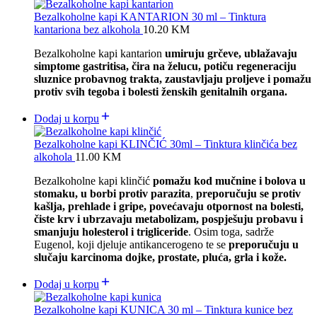
Bezalkoholne kapi KANTARION 30 ml – Tinktura
kantariona bez alkohola
10.20
KM
Bezalkoholne kapi kantarion
umiruju grčeve, ublažavaju
simptome gastritisa, čira na želucu, potiču regeneraciju
sluznice probavnog trakta, zaustavljaju proljeve i pomažu
protiv svih tegoba i bolesti ženskih genitalnih organa.
Dodaj u korpu
Bezalkoholne kapi KLINČIĆ 30ml – Tinktura klinčića bez
alkohola
11.00
KM
Bezalkoholne kapi klinčić
pomažu kod mučnine i bolova u
stomaku, u borbi protiv parazita
,
preporučuju se protiv
kašlja, prehlade i gripe,
povećavaju otpornost na bolesti,
čiste krv i ubrzavaju metabolizam, p
ospješuju probavu i
smanjuju holesterol i trigliceride
. Osim toga, sadrže
Eugenol, koji djeluje antikancerogeno te se
preporučuju u
slučaju karcinoma dojke,
prostate, pluća, grla i kože.
Dodaj u korpu
Bezalkoholne kapi KUNICA 30 ml – Tinktura kunice bez