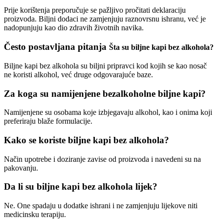
Prije korištenja preporučuje se pažljivo pročitati deklaraciju
proizvoda. Biljni dodaci ne zamjenjuju raznovrsnu ishranu, već je
nadopunjuju kao dio zdravih životnih navika.
Često postavljana pitanja
Šta su biljne kapi bez alkohola?
Biljne kapi bez alkohola su biljni pripravci kod kojih se kao nosač
ne koristi alkohol, već druge odgovarajuće baze.
Za koga su namijenjene bezalkoholne biljne kapi?
Namijenjene su osobama koje izbjegavaju alkohol, kao i onima koji
preferiraju blaže formulacije.
Kako se koriste biljne kapi bez alkohola?
Način upotrebe i doziranje zavise od proizvoda i navedeni su na
pakovanju.
Da li su biljne kapi bez alkohola lijek?
Ne. One spadaju u dodatke ishrani i ne zamjenjuju lijekove niti
medicinsku terapiju.