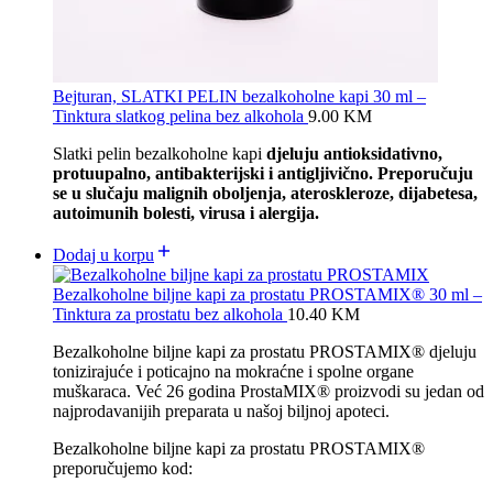
Bejturan, SLATKI PELIN bezalkoholne kapi 30 ml –
Tinktura slatkog pelina bez alkohola
9.00
KM
Slatki pelin bezalkoholne kapi
djeluju antioksidativno,
protuupalno, antibakterijski i antigljivično. Preporučuju
se u slučaju malignih oboljenja, ateroskleroze, dijabetesa,
autoimunih bolesti, virusa i alergija.
Dodaj u korpu
Bezalkoholne biljne kapi za prostatu PROSTAMIX® 30 ml –
Tinktura za prostatu bez alkohola
10.40
KM
Bezalkoholne biljne kapi za prostatu PROSTAMIX® djeluju
tonizirajuće i poticajno na mokraćne i spolne organe
muškaraca. Već 26 godina ProstaMIX® proizvodi su jedan od
najprodavanijih preparata u našoj biljnoj apoteci.
Bezalkoholne biljne kapi za prostatu PROSTAMIX®
preporučujemo kod: