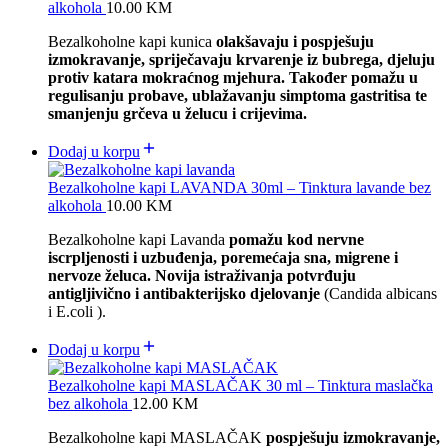
alkohola
10.00
KM
Bezalkoholne kapi kunica
olakšavaju i pospješuju
izmokravanje, spriječavaju krvarenje iz bubrega, djeluju
protiv katara mokraćnog mjehura. Također pomažu u
regulisanju probave, ublažavanju simptoma gastritisa te
smanjenju grčeva u želucu i crijevima.
Dodaj u korpu
Bezalkoholne kapi LAVANDA 30ml – Tinktura lavande bez
alkohola
10.00
KM
Bezalkoholne kapi Lavanda
pomažu kod nervne
iscrpljenosti i uzbuđenja, poremećaja sna, migrene i
nervoze želuca. Novija istraživanja potvrđuju
antigljivično i antibakterijsko djelovanje
(Candida albicans
i E.coli ).
Dodaj u korpu
Bezalkoholne kapi MASLAČAK 30 ml – Tinktura maslačka
bez alkohola
12.00
KM
Bezalkoholne kapi MASLAČAK
pospješuju izmokravanje,