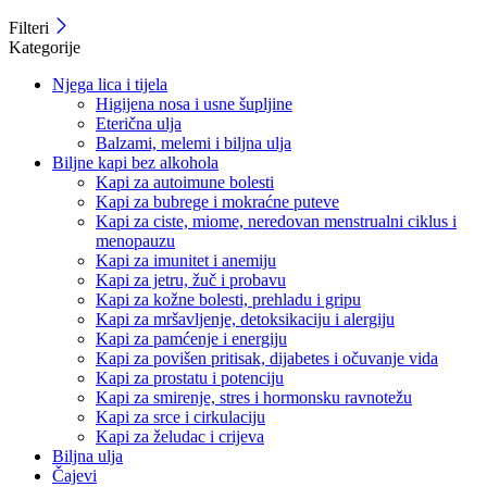
Filteri
Kategorije
Njega lica i tijela
Higijena nosa i usne šupljine
Eterična ulja
Balzami, melemi i biljna ulja
Biljne kapi bez alkohola
Kapi za autoimune bolesti
Kapi za bubrege i mokraćne puteve
Kapi za ciste, miome, neredovan menstrualni ciklus i
menopauzu
Kapi za imunitet i anemiju
Kapi za jetru, žuč i probavu
Kapi za kožne bolesti, prehladu i gripu
Kapi za mršavljenje, detoksikaciju i alergiju
Kapi za pamćenje i energiju
Kapi za povišen pritisak, dijabetes i očuvanje vida
Kapi za prostatu i potenciju
Kapi za smirenje, stres i hormonsku ravnotežu
Kapi za srce i cirkulaciju
Kapi za želudac i crijeva
Biljna ulja
Čajevi