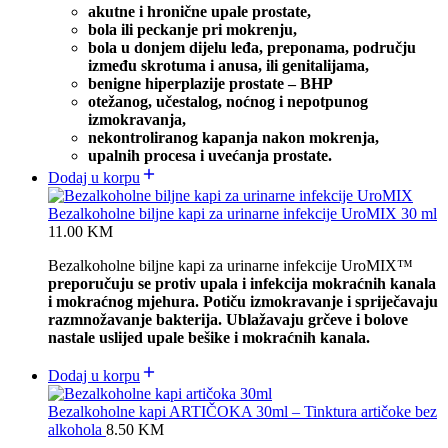
akutne i hronične upale prostate,
bola ili peckanje pri mokrenju,
bola u donjem dijelu leđa, preponama, području
između skrotuma i anusa, ili genitalijama,
benigne hiperplazije prostate – BHP
otežanog, učestalog, noćnog i nepotpunog
izmokravanja,
nekontroliranog kapanja nakon mokrenja,
upalnih procesa i uvećanja prostate.
Dodaj u korpu
Bezalkoholne biljne kapi za urinarne infekcije UroMIX 30 ml
11.00
KM
Bezalkoholne biljne kapi za urinarne infekcije UroMIX™
preporučuju se protiv upala i infekcija mokraćnih kanala
i mokraćnog mjehura. Potiču izmokravanje i spriječavaju
razmnožavanje bakterija. Ublažavaju grčeve i bolove
nastale uslijed upale bešike i mokraćnih kanala.
Dodaj u korpu
Bezalkoholne kapi ARTIČOKA 30ml – Tinktura artičoke bez
alkohola
8.50
KM