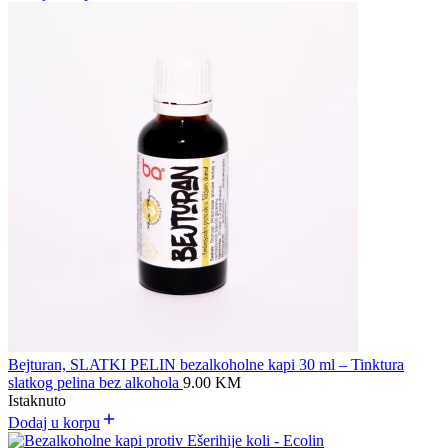
Bejturan, SLATKI PELIN bezalkoholne kapi 30 ml – Tinktura
slatkog pelina bez alkohola
9.00
KM
Istaknuto
Dodaj u korpu