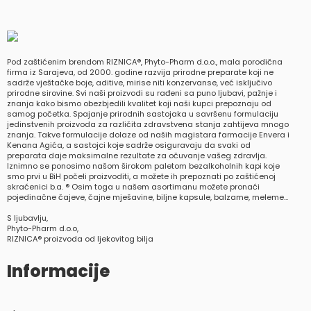
Pod zaštićenim brendom RIZNICA®, Phyto-Pharm d.o.o., mala porodična
firma iz Sarajeva, od 2000. godine razvija prirodne preparate koji ne
sadrže vještačke boje, aditive, mirise niti konzervanse, već isključivo
prirodne sirovine. Svi naši proizvodi su rađeni sa puno ljubavi, pažnje i
znanja kako bismo obezbjedili kvalitet koji naši kupci prepoznaju od
samog početka. Spajanje prirodnih sastojaka u savršenu formulaciju
jedinstvenih proizvoda za različita zdravstvena stanja zahtijeva mnogo
znanja. Takve formulacije dolaze od naših magistara farmacije Envera i
Kenana Agića, a sastojci koje sadrže osiguravaju da svaki od
preparata daje maksimalne rezultate za očuvanje vašeg zdravlja.
Iznimno se ponosimo našom širokom paletom bezalkoholnih kapi koje
smo prvi u BiH počeli proizvoditi, a možete ih prepoznati po zaštićenoj
skraćenici b.a. ® Osim toga u našem asortimanu možete pronaći
pojedinačne čajeve, čajne mješavine, biljne kapsule, balzame, meleme…
S ljubavlju,
Phyto-Pharm d.o.o,
RIZNICA® proizvoda od ljekovitog bilja
Informacije