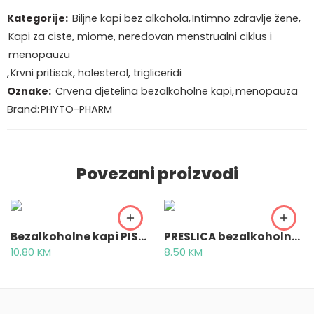
Kategorije:
Biljne kapi bez alkohola
,
Intimno zdravlje žene
,
Kapi za ciste, miome, neredovan menstrualni ciklus i
menopauzu
,
Krvni pritisak, holesterol, trigliceridi
Oznake:
Crvena djetelina bezalkoholne kapi
,
menopauza
Brand:
PHYTO-PHARM
Povezani proizvodi
Bezalkoholne kapi PISKAVICA 30 ml – Tinktura piskavice bez alkohola
PRESLICA bezalkoholne kapi- Tinktura preslice bez alkohola
10.80
KM
8.50
KM