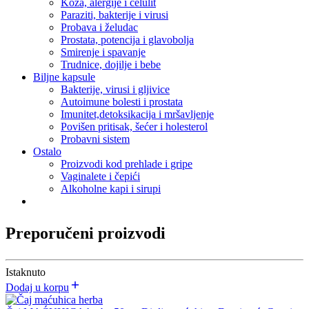
Koža, alergije i celulit
Paraziti, bakterije i virusi
Probava i želudac
Prostata, potencija i glavobolja
Smirenje i spavanje
Trudnice, dojilje i bebe
Biljne kapsule
Bakterije, virusi i gljivice
Autoimune bolesti i prostata
Imunitet,detoksikacija i mršavljenje
Povišen pritisak, šećer i holesterol
Probavni sistem
Ostalo
Proizvodi kod prehlade i gripe
Vaginalete i čepići
Alkoholne kapi i sirupi
Preporučeni proizvodi
Istaknuto
Dodaj u korpu