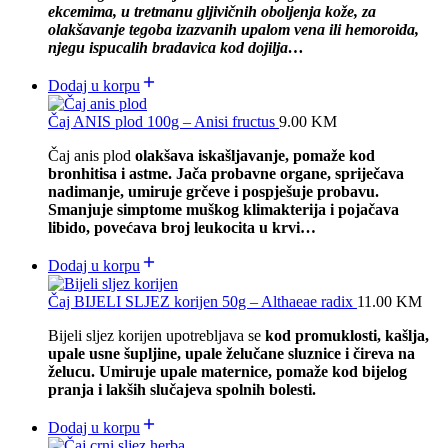
ekcemima, u tretmanu gljivičnih oboljenja kože, za
olakšavanje tegoba izazvanih upalom vena ili hemoroida,
njegu ispucalih bradavica kod dojilja…
Dodaj u korpu
Čaj ANIS plod 100g – Anisi fructus
9.00
KM
Čaj anis plod
olakšava iskašljavanje, pomaže kod
bronhitisa i astme. Jača probavne organe, spriječava
nadimanje, umiruje grčeve i pospješuje probavu.
S
manjuje simptome muškog klimakterija i pojačava
libido,
povećava broj leukocita u krvi…
Dodaj u korpu
Čaj BIJELI SLJEZ korijen 50g – Althaeae radix
11.00
KM
Bijeli sljez korijen upotrebljava se
kod promuklosti, kašlja,
upale usne šupljine, upale želučane sluznice i čireva na
želucu. Umiruje upale maternice, pomaže kod bijelog
pranja i lakših slučajeva spolnih bolesti.
Dodaj u korpu