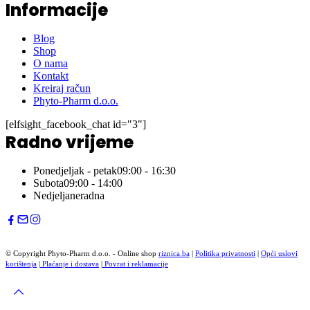
Informacije
Blog
Shop
O nama
Kontakt
Kreiraj račun
Phyto-Pharm d.o.o.
[elfsight_facebook_chat id="3"]
Radno vrijeme
Ponedjeljak - petak
09:00 - 16:30
Subota
09:00 - 14:00
Nedjelja
neradna
© Copyright Phyto-Pharm d.o.o. - Online shop
riznica.ba
|
Politika privatnosti
|
Opći uslovi
korištenja
|
Plaćanje i dostava
|
Povrat i reklamacije