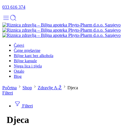
033 616 374
Čajevi
Čajne mješavine
Biljne kapi bez alkohola
Biljne kapsule
Njega lica i tijela
Ostalo
Blog
Početna
Shop
Zdravlje A-Ž
Djeca
Filteri
Filteri
Djeca