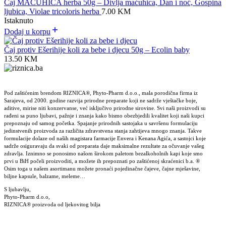
Čaj MAĆUHICA herba 50g – Divlja maćuhica, Dan i noć, Gospina
ljubica, Violae tricoloris herba
7.00
KM
Istaknuto
Dodaj u korpu
Čaj protiv Ešerihije koli za bebe i djecu 50g – Ecolin baby
13.50
KM
Pod zaštićenim brendom RIZNICA®, Phyto-Pharm d.o.o., mala porodična firma iz
Sarajeva, od 2000. godine razvija prirodne preparate koji ne sadrže vještačke boje,
aditive, mirise niti konzervanse, već isključivo prirodne sirovine. Svi naši proizvodi su
rađeni sa puno ljubavi, pažnje i znanja kako bismo obezbjedili kvalitet koji naši kupci
prepoznaju od samog početka. Spajanje prirodnih sastojaka u savršenu formulaciju
jedinstvenih proizvoda za različita zdravstvena stanja zahtijeva mnogo znanja. Takve
formulacije dolaze od naših magistara farmacije Envera i Kenana Agića, a sastojci koje
sadrže osiguravaju da svaki od preparata daje maksimalne rezultate za očuvanje vašeg
zdravlja. Iznimno se ponosimo našom širokom paletom bezalkoholnih kapi koje smo
prvi u BiH počeli proizvoditi, a možete ih prepoznati po zaštićenoj skraćenici b.a. ®
Osim toga u našem asortimanu možete pronaći pojedinačne čajeve, čajne mješavine,
biljne kapsule, balzame, meleme…
S ljubavlju,
Phyto-Pharm d.o.o,
RIZNICA® proizvoda od ljekovitog bilja