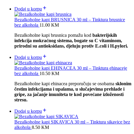
Dodaj u korpu
Bezalkoholne kapi BRUSNICA 30 ml – Tinktura brusnice
bez alkohola
11.00
KM
Bezalkoholne kapi brusnica pomažu kod
bakterijskih
infekcija mokraćnog sistema, bogate su C vitaminom,
prirodni su antioksidans, djeluju protiv E.coli i H.pylori.
Dodaj u korpu
Bezalkoholne kapi EHINACEA 30 ml – Tinktura ehinaceje
bez alkohola
10.50
KM
Bezalkoholne kapi ehinacea preporučuju se osobama
sklonim
čestim infekcijama i upalama, u slučajevima prehlade i
gripe, za jačanje imuniteta te kod povećane izloženosti
stresu.
Dodaj u korpu
Bezalkoholne kapi SIKAVICA 30 ml – Tinktura sikavice bez
alkohola
8.50
KM