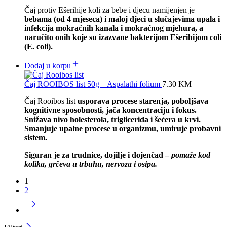
Čaj protiv Ešerihije koli za bebe i djecu namijenjen je
bebama (od 4 mjeseca) i maloj djeci u slučajevima upala i
infekcija mokraćnih kanala i mokraćnog mjehura, a
naručito onih koje su izazvane bakterijom Ešerihijom coli
(E. coli).
Dodaj u korpu
Čaj ROOIBOS list 50g – Aspalathi folium
7.30
KM
Čaj Rooibos list
usporava procese starenja, poboljšava
kognitivne sposobnosti, jača koncentraciju i fokus.
Snižava nivo holesterola, triglicerida i šećera u krvi.
Smanjuje upalne procese u organizmu, umiruje probavni
sistem.
Siguran je za trudnice, dojilje i dojenčad –
pomaže kod
kolika, grčeva u trbuhu, nervoza i osipa.
1
2