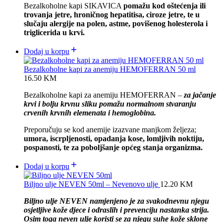
Bezalkoholne kapi SIKAVICA
pomažu kod oštećenja ili
trovanja jetre, hroničnog hepatitisa, ciroze jetre, te u
slučaju alergije na polen, astme, povišenog holesterola i
triglicerida u krvi.
Dodaj u korpu
Bezalkoholne kapi za anemiju HEMOFERRAN 50 ml
16.50
KM
Bezalkoholne kapi za anemiju HEMOFERRAN –
za jačanje
krvi i bolju krvnu sliku pomažu normalnom
stvaranju
crvenih krvnih elemenata i hemoglobina.
Preporučuju se kod anemije izazvane
manjkom željeza;
umora, iscrpljenosti, opadanja kose, lomljivih noktiju,
pospanosti, te za poboljšanje općeg stanja organizma.
Dodaj u korpu
Biljno ulje NEVEN 50ml – Nevenovo ulje
12.20
KM
Biljno ulje NEVEN namjenjeno je za svakodnevnu njegu
osjetljive kože djece i odraslih i prevenciju nastanka strija.
Osim toga neven ulje koristi se za njegu suhe kože sklone