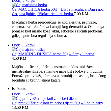
Dodaj u korpu
Čaj MAĆUHICA herba 50g – Divlja maćuhica, Dan i noć,
Gospina ljubica, Violae tricoloris herba
7.00
KM
Maćuhica herba preporučuje se kod alergija, psorijaze,
ekcema, svrbeža, čireva i atopijskog dermatitisa.
Osim toga
pomaže kod masne kože, akni, seboreje i sličnih problema
gdje je potrebna regulacija sebuma.
Dodaj u korpu
Čaj MAJČINA DUŠICA herba 50g – Serpylli herba)
4.50
KM
Majčina dušica reguliše menstrualni ciklus, ublažava
menstrualne grčeve, smanjuje napetost i bolove u grudima.
Pomaže protiv kašlja hripavca, bronhijalne astme, hroničnog
bronhitisa i bronhijalnog katara.
Istaknuto
Dodaj u korpu
Čaj protiv Ešerihije koli za bebe i djecu 50g – Ecolin baby
13.50
KM