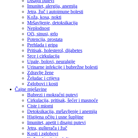
Disajni putevi
Imunitet, alergija, anemija
Jetra, žuč i autoimune bolesti
Koža, kosa, nokti
Mršavljenje, detoksikacija
Neplodnost
Oči, sinusi, grlo
Potencija, prostata
Prehlada i gripa
Pritisak, holesterol, dijabetes
Srce i cirkulacija
Upale, bolovi, neuralgije
Urinarne infekcije i bubrežne bolesti
Zdravlje žene
Želudac i crijeva
Zglobovi i kosti
Čajne mješavine
Bubrezi i mokraćni putevi
Cirkulacija, pritisak, šećer i masnoće
Ciste i miomi
Detoksikacija, mršavljenje i anemija
Higijena očiju i usne šupljine
Imunitet, apetit i disajni putevi
Jetra, gušterača i žuč
Kosti i zglobovi