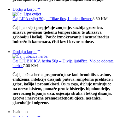
Dodaj u korpu
Čaj LIPA cvijet 50g – Tiliae flos, Linden flower
8.50
KM
Čaj lipa cvijet
pospješuje znojenje, suzbija groznicu,
snižava povišenu tjelesnu temperaturu te ublažava
grlobolju i kašalj. Potiče izmokravanje i neutralizaciju
bubrežnih kamenaca, čisti krv i krvne sudove.
Dodaj u korpu
Čaj LJUBIČICA herba 50g – Divlja ljubičica, Violae odorata
herba
7.00
KM
Čaj ljubičica herba
preporučuje se kod bronhitisa, astme,
emfizema, infekcije disajnih puteva, simptoma prehlade i
gripe, kašlja i promuklosti.
Osim toga,
djeluje umirujuće
na nervni sistem, pomaže protiv histerije, hipohondrije,
nervoznog lupanja srca, osjećaja straha i teškog disanja,
grčeva i nervozne prenadraženosti djece, nesanice,
glavobolje i migrene.
Istaknuto