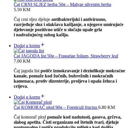
Čaj CRNI SLJEZ herba 50g – Malvae silvestris herba
5.50
KM
Čaj crni sljez djeluje
antibakterijski i antivirusno,
razrjeđuje sluz i olakšava kašljanje, a njegovo umirujuće
djelovanje pozitivno utiče u slučaju upale grla
i nadražujućeg suhog kašlja.
Dodaj u korpu
Čaj JAGODA list 50g – Fragariae folium, Strawberry leaf
7.00
KM
Čaj jagoda list
potiče izmokravanje i dezinfikuje mokraćne
kanale, pomaže kod žučnih, bubrežnih i mokraćnih
kamenaca, protiv dizenterije, proljeva i upala želuca i
crijeva.
Dodaj u korpu
Čaj KOMORAČ plod 90g – Foeniculi fructus
6.80
KM
Čaj komorač plod
pomaže kod nadutosti, gasova, grčeva,
slabog apetita. Čisti organizam od štetnih tvari, djeluje
protuupalno i potiče produkciju mlijeka kod dojilja