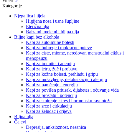
Filteri
Kategorije
Njega lica i tijela
Higijena nosa i usne šupljine
Eterična ulja
Balzami, melemi i biljna ulja
Biljne kapi bez alkohola
Kapi za autoimune bolesti
Kapi za bubrege i mokraćne puteve
Kapi za ciste, miome, neredovan menstrualni ciklus i
menopauzu
Kapi za imunitet i anemiju
Kapi za jetru, žuč i probavu
Kapi za kožne bolesti, prehladu i gripu
Kapi za mršavljenje, detoksikaciju i alergiju
Kapi za pamćenje i energiju
Kapi za povišen pritisak, dijabetes i očuvanje vida
Kapi za prostatu i potenciju
Kapi za smirenje, stres i hormonsku ravnotežu
Kapi za srce i cirkulaciju
Kapi za želudac i crijeva
Biljna ulja
Čajevi
Depresija, anksioznost, nesanica