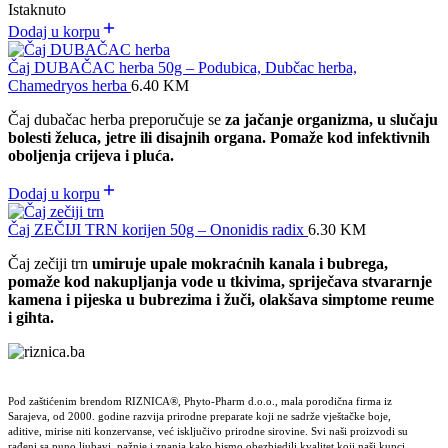
Istaknuto
Dodaj u korpu
Čaj DUBAČAC herba 50g – Podubica, Dubčac herba,
Chamedryos herba
6.40
KM
Čaj dubačac herba preporučuje se
za jačanje organizma, u slučaju
bolesti želuca, jetre ili disajnih organa. Pomaže kod infektivnih
oboljenja crijeva i pluća.
Dodaj u korpu
Čaj ZEČIJI TRN korijen 50g – Ononidis radix
6.30
KM
Čaj zečiji trn
umiruje upale mokraćnih kanala i bubrega,
pomaže kod nakupljanja vode u tkivima, spriječava stvararnje
kamena i pijeska u bubrezima i žuči, olakšava simptome reume
i gihta.
Pod zaštićenim brendom RIZNICA®, Phyto-Pharm d.o.o., mala porodična firma iz
Sarajeva, od 2000. godine razvija prirodne preparate koji ne sadrže vještačke boje,
aditive, mirise niti konzervanse, već isključivo prirodne sirovine. Svi naši proizvodi su
rađeni sa puno ljubavi, pažnje i znanja kako bismo obezbjedili kvalitet koji naši kupci