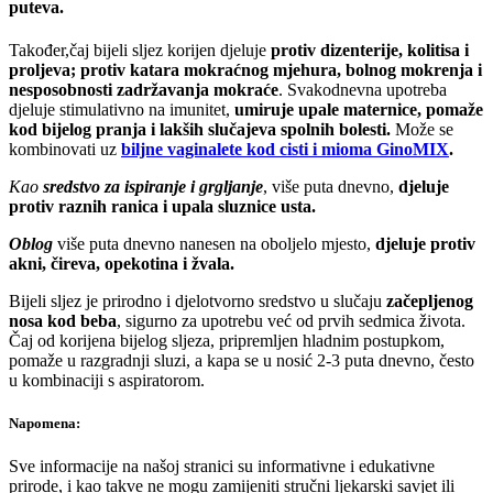
puteva.
Također,čaj bijeli sljez korijen djeluje
protiv dizenterije, kolitisa i
proljeva; protiv katara mokraćnog mjehura, bolnog mokrenja i
nesposobnosti zadržavanja mokraće
. Svakodnevna upotreba
djeluje stimulativno na imunitet,
umiruje upale maternice, pomaže
kod bijelog pranja i lakših slučajeva spolnih bolesti.
Može se
kombinovati uz
biljne vaginalete kod cisti i mioma GinoMIX
.
Kao
sredstvo za ispiranje i grgljanje
, više puta dnevno,
djeluje
protiv raznih ranica i upala sluznice usta.
Oblog
više puta dnevno nanesen na oboljelo mjesto,
djeluje protiv
akni, čireva, opekotina i žvala.
Bijeli sljez je prirodno i djelotvorno sredstvo u slučaju
začepljenog
nosa kod beba
, sigurno za upotrebu već od prvih sedmica života.
Čaj od korijena bijelog sljeza, pripremljen hladnim postupkom,
pomaže u razgradnji sluzi, a kapa se u nosić 2-3 puta dnevno, često
u kombinaciji s aspiratorom.
Napomena:
Sve informacije na našoj stranici su informativne i edukativne
prirode, i kao takve ne mogu zamijeniti stručni ljekarski savjet ili