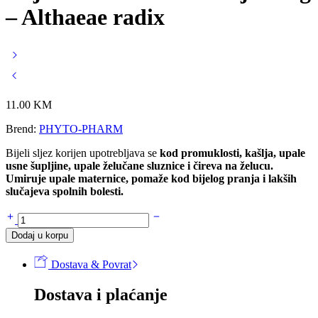
– Althaeae radix
11.00
KM
Brend:
PHYTO-PHARM
Bijeli sljez korijen upotrebljava se
kod promuklosti, kašlja, upale
usne šupljine, upale želučane sluznice i čireva na želucu.
Umiruje upale maternice, pomaže kod bijelog pranja i lakših
slučajeva spolnih bolesti.
Čaj
BIJELI
Dodaj u korpu
SLJEZ
korijen
Dostava & Povrat
50g
-
Dostava i plaćanje
Althaeae
radix
količina