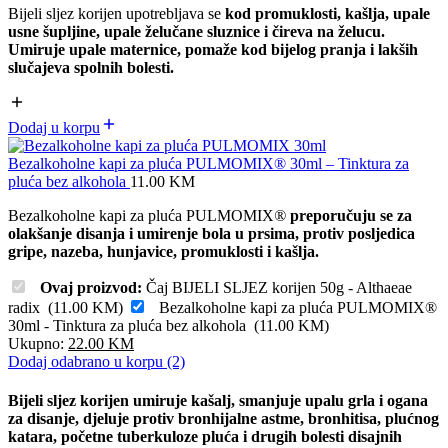
Bijeli sljez korijen upotrebljava se
kod promuklosti, kašlja, upale
usne šupljine, upale želučane sluznice i čireva na želucu.
Umiruje upale maternice, pomaže kod bijelog pranja i lakših
slučajeva spolnih bolesti.
Dodaj u korpu
Bezalkoholne kapi za pluća PULMOMIX® 30ml – Tinktura za
pluća bez alkohola
11.00
KM
Bezalkoholne kapi za pluća PULMOMIX
®
preporučuju se za
olakšanje disanja i umirenje bola u prsima, protiv posljedica
gripe, nazeba, hunjavice, promuklosti i kašlja.
Ovaj proizvod:
Čaj BIJELI SLJEZ korijen 50g - Althaeae
radix
(
11.00
KM
)
Bezalkoholne kapi za pluća PULMOMIX®
30ml - Tinktura za pluća bez alkohola
(
11.00
KM
)
Ukupno:
22.00
KM
Dodaj odabrano u korpu (2)
Bijeli sljez korijen umiruje kašalj, smanjuje upalu grla i ogana
za disanje, djeluje protiv bronhijalne astme, bronhitisa, plućnog
katara, početne tuberkuloze pluća i drugih bolesti disajnih