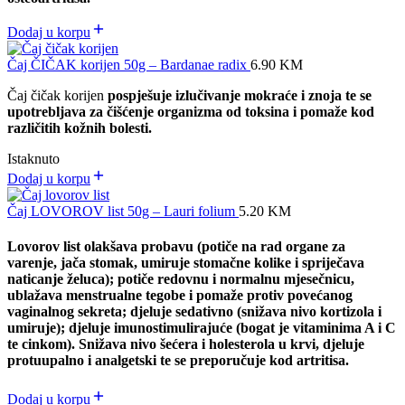
Dodaj u korpu
Čaj ČIČAK korijen 50g – Bardanae radix
6.90
KM
Čaj čičak korijen
pospješuje izlučivanje mokraće i znoja te se
upotrebljava za čišćenje organizma od toksina i pomaže kod
različitih kožnih bolesti.
Istaknuto
Dodaj u korpu
Čaj LOVOROV list 50g – Lauri folium
5.20
KM
Lovorov list olakšava probavu (potiče na rad organe za
varenje, jača stomak, umiruje stomačne kolike i spriječava
naticanje želuca); potiče redovnu i normalnu mjesečnicu,
ublažava menstrualne tegobe i pomaže protiv povećanog
vaginalnog sekreta; djeluje sedativno (snižava nivo kortizola i
umiruje); djeluje imunostimulirajuće (bogat je vitaminima A i C
te cinkom). Snižava nivo šećera i holesterola u krvi, djeluje
protuupalno i analgetski te se preporučuje kod artritisa.
Dodaj u korpu