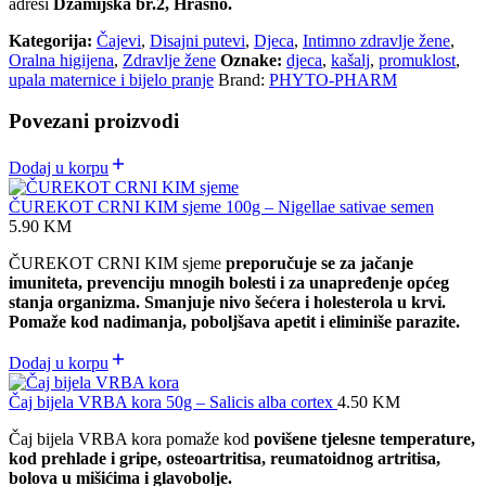
adresi
Džamijska br.2, Hrasno.
Kategorija:
Čajevi
,
Disajni putevi
,
Djeca
,
Intimno zdravlje žene
,
Oralna higijena
,
Zdravlje žene
Oznake:
djeca
,
kašalj
,
promuklost
,
upala maternice i bijelo pranje
Brand:
PHYTO-PHARM
Povezani proizvodi
Dodaj u korpu
ČUREKOT CRNI KIM sjeme 100g – Nigellae sativae semen
5.90
KM
ČUREKOT CRNI KIM sjeme
preporučuje se za jačanje
imuniteta, prevenciju mnogih bolesti i za unapređenje općeg
stanja organizma. Smanjuje nivo šećera i holesterola u krvi.
Pomaže kod nadimanja, poboljšava apetit i eliminiše parazite.
Dodaj u korpu
Čaj bijela VRBA kora 50g – Salicis alba cortex
4.50
KM
Čaj bijela VRBA kora pomaže kod
povišene tjelesne temperature,
kod prehlade i gripe, osteoartritisa, reumatoidnog artritisa,
bolova u mišićima i glavobolje.