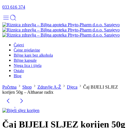
033 616 374
Čajevi
Čajne mješavine
Biljne kapi bez alkohola
Biljne kapsule
Njega lica i tijela
Ostalo
Blog
Početna
Shop
Zdravlje A-Ž
Djeca
Čaj BIJELI SLJEZ
korijen 50g – Althaeae radix
Čaj BIJELI SLJEZ korijen 50g