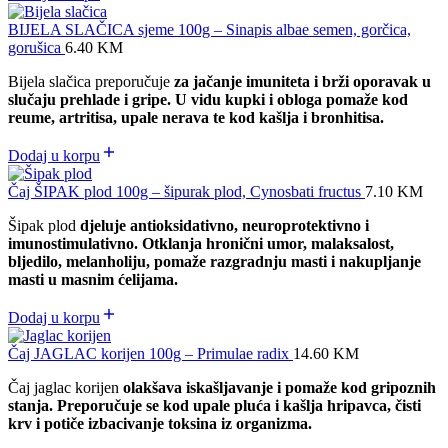
BIJELA SLAČICA sjeme 100g – Sinapis albae semen, gorčica,
gorušica
6.40
KM
Bijela slačica preporučuje
za jačanje imuniteta i brži oporavak u
slučaju prehlade i gripe. U vidu kupki i obloga pomaže kod
reume, artritisa, upale nerava te kod kašlja i bronhitisa.
Dodaj u korpu
Čaj ŠIPAK plod 100g – šipurak plod, Cynosbati fructus
7.10
KM
Šipak plod
djeluje antioksidativno, neuroprotektivno i
imunostimulativno. Otklanja hronični umor, malaksalost,
bljedilo, melanholiju, pomaže razgradnju masti i nakupljanje
masti u masnim ćelijama.
Dodaj u korpu
Čaj JAGLAC korijen 100g – Primulae radix
14.60
KM
Čaj jaglac korijen
olakšava iskašljavanje i pomaže kod gripoznih
stanja. Preporučuje se kod upale pluća i kašlja hripavca, čisti
krv i potiče izbacivanje toksina iz organizma.