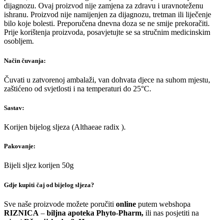
dijagnozu. Ovaj proizvod nije zamjena za zdravu i uravnoteženu
ishranu. Proizvod nije namijenjen za dijagnozu, tretman ili liječenje
bilo koje bolesti. Preporučena dnevna doza se ne smije prekoračiti.
Prije korištenja proizvoda, posavjetujte se sa stručnim medicinskim
osobljem.
Način čuvanja:
Čuvati u zatvorenoj ambalaži, van dohvata djece na suhom mjestu,
zaštićeno od svjetlosti i na temperaturi do 25°C.
Sastav:
Korijen bijelog sljeza (Althaeae radix ).
Pakovanje:
Bijeli sljez korijen 50g
Gdje kupiti čaj od bijelog sljeza?
Sve naše proizvode možete poručiti
online
putem webshopa
RIZNICA
–
biljna apoteka Phyto-Pharm,
ili nas posjetiti na