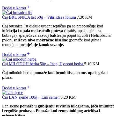
Dodaj u korpu
Čaj BRUSNICA list 50g – Vitis idaea folium
7.30
KM
Čaj brusnica list djeluje uroantiseptično pa se preporučuje kod
i
nfekcija i upala mokraćnih puteva
(cistitis, upala mjehura,
bubrega),
spriječava razvoj bakterija
poput E. coli i Helicobacter
pylori,
snižava nivo mokraćne kiseline
(pomaže kod gihta i
reume), te
pospješuje izmokravanje.
Dodaj u korpu
Čaj MILODUH herba 50g – Izop, Hyssopi herba
5.10
KM
Čaj miloduh herba
pomaže kod bronhitisa, astme, upale grla i
pluća.
Dodaj u korpu
Čaj LAN sjeme 100g – Lini semen
5.20
KM
Lan sjeme
pomaže u gubljenju suvišnih kilograma, jača imunitet
i reguliše probavu. Pomaže kod reumatoidnog artritisa i
osteoartritisa.