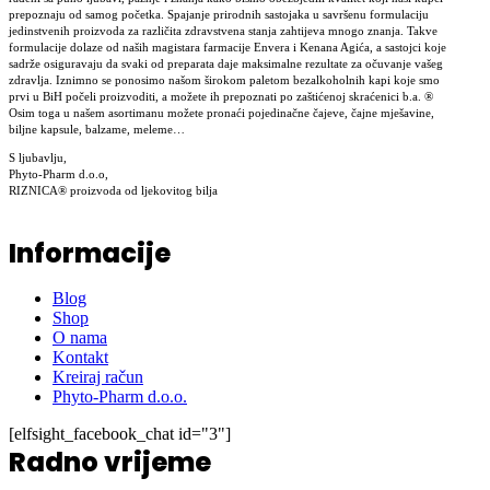
prepoznaju od samog početka. Spajanje prirodnih sastojaka u savršenu formulaciju
jedinstvenih proizvoda za različita zdravstvena stanja zahtijeva mnogo znanja. Takve
formulacije dolaze od naših magistara farmacije Envera i Kenana Agića, a sastojci koje
sadrže osiguravaju da svaki od preparata daje maksimalne rezultate za očuvanje vašeg
zdravlja. Iznimno se ponosimo našom širokom paletom bezalkoholnih kapi koje smo
prvi u BiH počeli proizvoditi, a možete ih prepoznati po zaštićenoj skraćenici b.a. ®
Osim toga u našem asortimanu možete pronaći pojedinačne čajeve, čajne mješavine,
biljne kapsule, balzame, meleme…
S ljubavlju,
Phyto-Pharm d.o.o,
RIZNICA® proizvoda od ljekovitog bilja
Informacije
Blog
Shop
O nama
Kontakt
Kreiraj račun
Phyto-Pharm d.o.o.
[elfsight_facebook_chat id="3"]
Radno vrijeme