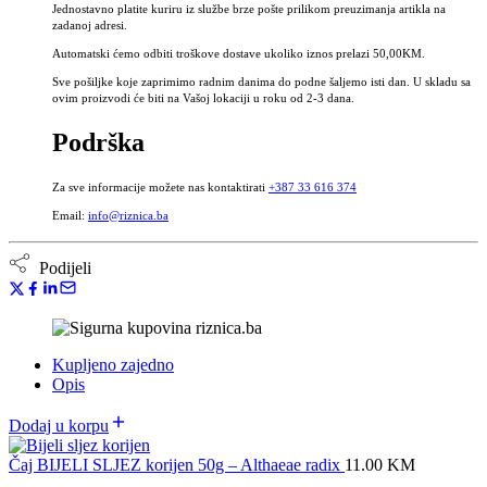
Jednostavno platite kuriru iz službe brze pošte prilikom preuzimanja artikla na
zadanoj adresi.
Automatski ćemo odbiti troškove dostave ukoliko iznos prelazi 50,00KM.
Sve pošiljke koje zaprimimo radnim danima do podne šaljemo isti dan. U skladu sa
ovim proizvodi će biti na Vašoj lokaciji u roku od 2-3 dana.
Podrška
Za sve informacije možete nas kontaktirati
+387 33 616 374
Email:
info@riznica.ba
Podijeli
Kupljeno zajedno
Opis
Dodaj u korpu
Čaj BIJELI SLJEZ korijen 50g – Althaeae radix
11.00
KM