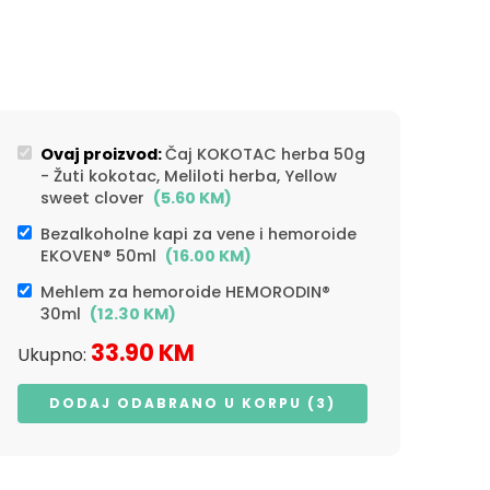
Ovaj proizvod:
Čaj KOKOTAC herba 50g
- Žuti kokotac, Meliloti herba, Yellow
sweet clover
(
5.60
KM
)
Bezalkoholne kapi za vene i hemoroide
EKOVEN® 50ml
(
16.00
KM
)
Mehlem za hemoroide HEMORODIN®
30ml
(
12.30
KM
)
33.90
KM
Ukupno:
DODAJ ODABRANO U KORPU (3)