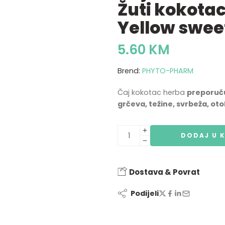
Žuti kokotac
Yellow swee
5.60
KM
Brend:
PHYTO-PHARM
Čaj kokotac herba
preporuču
grčeva, težine, svrbeža, o
DODAJ U 
Dostava & Povrat
Podijeli