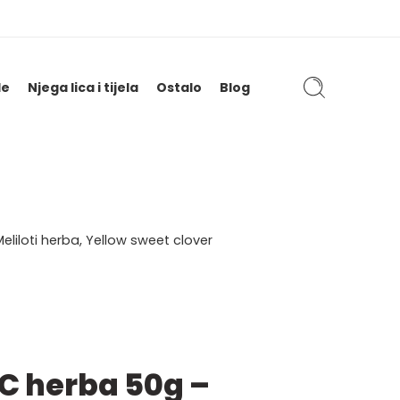
le
Njega lica i tijela
Ostalo
Blog
liloti herba, Yellow sweet clover
C herba 50g –