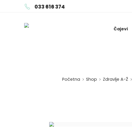
033 616 374
Čajevi
Početna
Shop
Zdravlje A-Ž