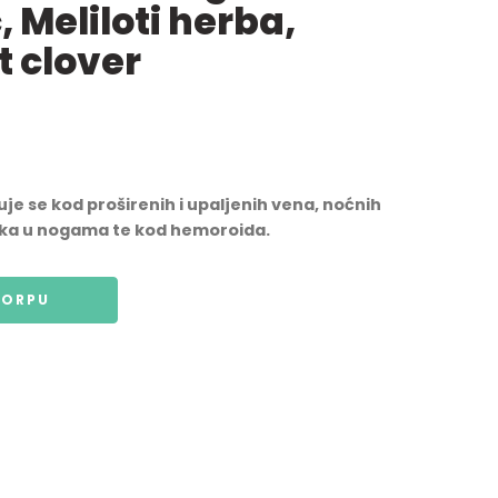
, Meliloti herba,
t clover
je se kod proširenih i upaljenih vena, noćnih
toka u nogama te kod hemoroida.
KORPU