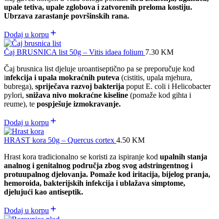
upale tetiva, upale zglobova i zatvorenih preloma kostiju.
Ubrzava zarastanje površinskih rana.
Dodaj u korpu
Čaj BRUSNICA list 50g – Vitis idaea folium
7.30
KM
Čaj brusnica list djeluje uroantiseptično pa se preporučuje kod
i
nfekcija i upala mokraćnih puteva
(cistitis, upala mjehura,
bubrega),
spriječava razvoj bakterija
poput E. coli i Helicobacter
pylori,
snižava nivo mokraćne kiseline
(pomaže kod gihta i
reume), te
pospješuje izmokravanje.
Dodaj u korpu
HRAST kora 50g – Quercus cortex
4.50
KM
Hrast kora tradicionalno se koristi za ispiranje kod
upalnih stanja
analnog i genitalnog područja zbog svog adstringentnog i
protuupalnog djelovanja. Pomaže kod iritacija, bijelog pranja,
hemoroida, bakterijskih infekcija i ublažava simptome,
djelujući kao antiseptik.
Dodaj u korpu