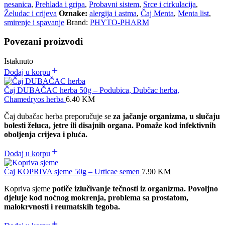
nesanica
,
Prehlada i gripa
,
Probavni sistem
,
Srce i cirkulacija
,
Želudac i crijeva
Oznake:
alergija i astma
,
Čaj Menta
,
Menta list
,
smirenje i spavanje
Brand:
PHYTO-PHARM
Povezani proizvodi
Istaknuto
Dodaj u korpu
Čaj DUBAČAC herba 50g – Podubica, Dubčac herba,
Chamedryos herba
6.40
KM
Čaj dubačac herba preporučuje se
za jačanje organizma, u slučaju
bolesti želuca, jetre ili disajnih organa. Pomaže kod infektivnih
oboljenja crijeva i pluća.
Dodaj u korpu
Čaj KOPRIVA sjeme 50g – Urticae semen
7.90
KM
Kopriva sjeme
potiče izlučivanje tečnosti iz organizma. Povoljno
djeluje kod noćnog mokrenja, problema sa prostatom,
malokrvnosti i reumatskih tegoba.