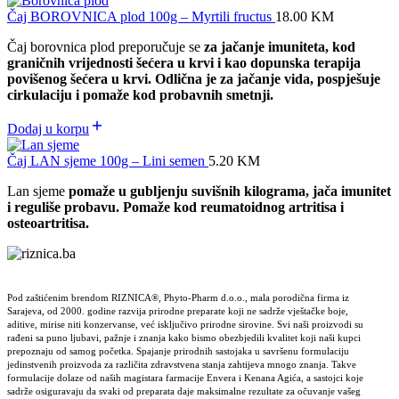
Čaj BOROVNICA plod 100g – Myrtili fructus
18.00
KM
Čaj borovnica plod preporučuje se
za jačanje imuniteta, kod
graničnih vrijednosti šećera u krvi i kao dopunska terapija
povišenog šećera u krvi. Odlična je za jačanje vida, pospješuje
cirkulaciju i pomaže kod probavnih smetnji.
Dodaj u korpu
Čaj LAN sjeme 100g – Lini semen
5.20
KM
Lan sjeme
pomaže u gubljenju suvišnih kilograma, jača imunitet
i reguliše probavu. Pomaže kod reumatoidnog artritisa i
osteoartritisa.
Pod zaštićenim brendom RIZNICA®, Phyto-Pharm d.o.o., mala porodična firma iz
Sarajeva, od 2000. godine razvija prirodne preparate koji ne sadrže vještačke boje,
aditive, mirise niti konzervanse, već isključivo prirodne sirovine. Svi naši proizvodi su
rađeni sa puno ljubavi, pažnje i znanja kako bismo obezbjedili kvalitet koji naši kupci
prepoznaju od samog početka. Spajanje prirodnih sastojaka u savršenu formulaciju
jedinstvenih proizvoda za različita zdravstvena stanja zahtijeva mnogo znanja. Takve
formulacije dolaze od naših magistara farmacije Envera i Kenana Agića, a sastojci koje
sadrže osiguravaju da svaki od preparata daje maksimalne rezultate za očuvanje vašeg