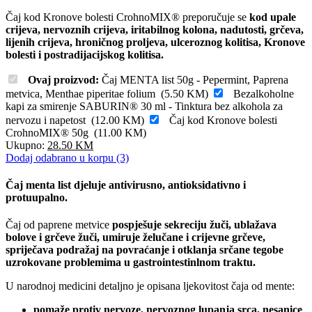
Čaj kod Kronove bolesti CrohnoMIX® preporučuje se
kod upale
crijeva, nervoznih crijeva, iritabilnog kolona, nadutosti, grčeva,
lijenih crijeva, hroničnog proljeva, ulceroznog kolitisa, Kronove
bolesti i postradijacijskog kolitisa.
Ovaj proizvod:
Čaj MENTA list 50g - Pepermint, Paprena
metvica, Menthae piperitae folium
(
5.50
KM
)
Bezalkoholne
kapi za smirenje SABURIN® 30 ml - Tinktura bez alkohola za
nervozu i napetost
(
12.00
KM
)
Čaj kod Kronove bolesti
CrohnoMIX® 50g
(
11.00
KM
)
Ukupno:
28.50
KM
Dodaj odabrano u korpu (3)
Čaj menta list djeluje antivirusno, antioksidativno i
protuupalno.
Čaj od paprene metvice
pospješuje sekreciju žuči, ublažava
bolove i grčeve žuči, umiruje želučane i crijevne grčeve,
spriječava podražaj na povraćanje i otklanja srčane tegobe
uzrokovane problemima u gastrointestinlnom traktu.
U narodnoj medicini detaljno je opisana ljekovitost čaja od mente:
pomaže protiv nervoze, nervoznog lupanja srca, nesanice