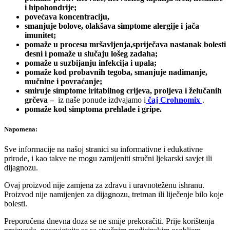
i hipohondrije;
povećava koncentraciju,
smanjuje bolove, olakšava simptome alergije i jača
imunitet;
pomaže u procesu mršavljenja,spriječava nastanak bolesti
desni i pomaže u slučaju lošeg zadaha;
pomaže u suzbijanju infekcija i upala;
pomaže kod probavnih tegoba, smanjuje nadimanje,
mučnine i povraćanje;
smiruje simptome iritabilnog crijeva, proljeva i želučanih
grčeva –
iz naše ponude izdvajamo i
čaj Crohnomix
.
pomaže kod simptoma prehlade i gripe.
Napomena:
Sve informacije na našoj stranici su informativne i edukativne
prirode, i kao takve ne mogu zamijeniti stručni ljekarski savjet ili
dijagnozu.
Ovaj proizvod nije zamjena za zdravu i uravnoteženu ishranu.
Proizvod nije namijenjen za dijagnozu, tretman ili liječenje bilo koje
bolesti.
Preporučena dnevna doza se ne smije prekoračiti. Prije korištenja