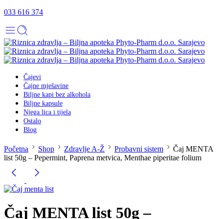
033 616 374
Čajevi
Čajne mješavine
Biljne kapi bez alkohola
Biljne kapsule
Njega lica i tijela
Ostalo
Blog
Početna
Shop
Zdravlje A-Ž
Probavni sistem
Čaj MENTA
list 50g – Pepermint, Paprena metvica, Menthae piperitae folium
Čaj MENTA list 50g –