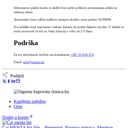
Menthae
Jednostavno platite kuriru iz službe brze pošte prilikom preuzimanja artikla na
piperitae
zadanoj adresi.
folium
Automatski ćemo odbiti troškove dostave ukoliko iznos prelazi 50,00KM.
količina
Sve pošiljke koje zaprimimo radnim danima do podne šaljemo isti dan. U skladu sa
ovim proizvodi će biti na Vašoj lokaciji u roku od 2-3 dana.
Podrška
Za sve informacije možete nas kontaktirati
+387 33 616 374
Email:
info@riznica.ba
Podijeli
Kupljeno zajedno
Opis
Dodaj u korpu
Čaj MENTA list 50g – Pepermint, Paprena metvica, Menthae