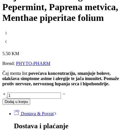
Pepermint, Paprena metvica,
Menthae piperitae folium
5.50
KM
Brend:
PHYTO-PHARM
Čaj menta list
povećava koncentraciju, smanjuje bolove,
olakšava simptome astme i alergije te jača imunitet. Pomaže
protiv nervoze, nervoznog lupanja srca i hipohondrije.
Čaj
MENTA
Dodaj u korpu
list
50g
Dostava & Povrat
-
Pepermint,
Dostava i plaćanje
Paprena
metvica,