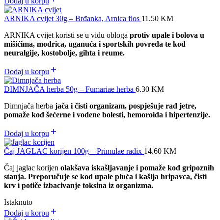
Dodaj u korpu
ARNIKA cvijet 30g – Brđanka, Arnica flos
11.50
KM
ARNIKA cvijet koristi se u vidu obloga
protiv upale i bolova u
mišićima, modrica, uganuća i sportskih povreda te kod
neuralgije, kostobolje, gihta i reume.
Dodaj u korpu
DIMNJAČA herba 50g – Fumariae herba
6.30
KM
Dimnjača herba
jača i čisti organizam, pospješuje rad jetre,
pomaže kod šećerne i vodene bolesti, hemoroida i hipertenzije.
Dodaj u korpu
Čaj JAGLAC korijen 100g – Primulae radix
14.60
KM
Čaj jaglac korijen
olakšava iskašljavanje i pomaže kod gripoznih
stanja. Preporučuje se kod upale pluća i kašlja hripavca, čisti
krv i potiče izbacivanje toksina iz organizma.
Istaknuto
Dodaj u korpu