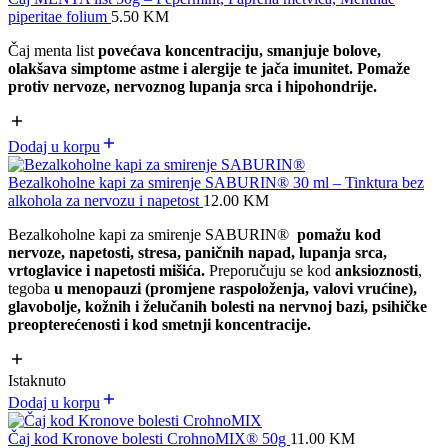
piperitae folium
5.50
KM
Čaj menta list
povećava koncentraciju, smanjuje bolove,
olakšava simptome astme i alergije te jača imunitet. Pomaže
protiv nervoze, nervoznog lupanja srca i hipohondrije.
Dodaj u korpu
Bezalkoholne kapi za smirenje SABURIN® 30 ml – Tinktura bez
alkohola za nervozu i napetost
12.00
KM
Bezalkoholne kapi za smirenje SABURIN®
pomažu kod
nervoze, napetosti, stresa, paničnih napad, lupanja srca,
vrtoglavice i napetosti mišića.
Preporučuju se kod
anksioznosti
,
tegoba
u menopauzi (promjene raspoloženja, valovi vrućine),
glavobolje, kožnih i želučanih bolesti na nervnoj bazi, psihičke
preopterećenosti i kod smetnji koncentracije.
Istaknuto
Dodaj u korpu
Čaj kod Kronove bolesti CrohnoMIX® 50g
11.00
KM