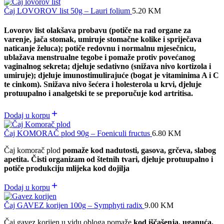
Čaj LOVOROV list 50g – Lauri folium
5.20
KM
Lovorov list olakšava probavu (potiče na rad organe za
varenje, jača stomak, umiruje stomačne kolike i spriječava
naticanje želuca); potiče redovnu i normalnu mjesečnicu,
ublažava menstrualne tegobe i pomaže protiv povećanog
vaginalnog sekreta; djeluje sedativno (snižava nivo kortizola i
umiruje); djeluje imunostimulirajuće (bogat je vitaminima A i C
te cinkom). Snižava nivo šećera i holesterola u krvi, djeluje
protuupalno i analgetski te se preporučuje kod artritisa.
Dodaj u korpu
Čaj KOMORAČ plod 90g – Foeniculi fructus
6.80
KM
Čaj komorač plod
pomaže kod nadutosti, gasova, grčeva, slabog
apetita. Čisti organizam od štetnih tvari, djeluje protuupalno i
potiče produkciju mlijeka kod dojilja
Dodaj u korpu
Čaj GAVEZ korijen 100g – Symphyti radix
9.00
KM
Čaj gavez korijen u vidu obloga pomaže
kod iščašenja, uganuća,