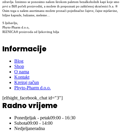
zdravlja. Iznimno se ponosimo našom širokom paletom bezalkoholnih kapi koje smo
prvi u BiH počeli proizvoditi, a možete ih prepoznati po zaštićenoj skraćenici b.a. ®
Osim toga u našem asortimanu možete pronaći pojedinačne čajeve, čajne mješavine,
biljne kapsule, balzame, meleme…
S ljubavlju,
Phyto-Pharm d.o.o,
RIZNICA® proizvoda od ljekovitog bilja
Informacije
Blog
Shop
O nama
Kontakt
Kreiraj račun
Phyto-Pharm d.o.o.
[elfsight_facebook_chat id="3"]
Radno vrijeme
Ponedjeljak - petak
09:00 - 16:30
Subota
09:00 - 14:00
Nedjelja
neradna