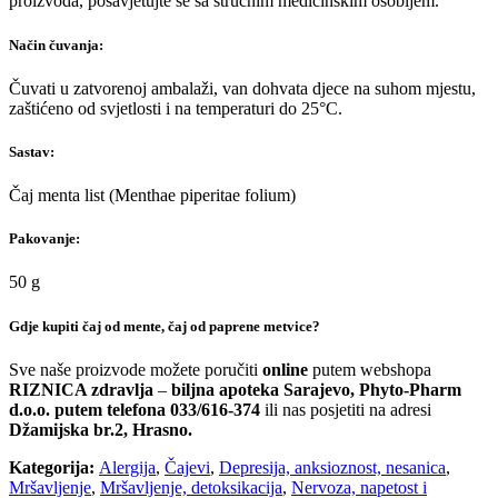
proizvoda, posavjetujte se sa stručnim medicinskim osobljem.
Način čuvanja:
Čuvati u zatvorenoj ambalaži, van dohvata djece na suhom mjestu,
zaštićeno od svjetlosti i na temperaturi do 25°C.
Sastav:
Čaj menta list (Menthae piperitae folium)
Pakovanje:
50 g
Gdje kupiti čaj od mente, čaj od paprene metvice?
Sve naše proizvode možete poručiti
online
putem webshopa
RIZNICA zdravlja
–
biljna apoteka Sarajevo, Phyto-Pharm
d.o.o. putem telefona 033/616-374
ili nas posjetiti na adresi
Džamijska br.2, Hrasno.
Kategorija:
Alergija
,
Čajevi
,
Depresija, anksioznost, nesanica
,
Mršavljenje
,
Mršavljenje, detoksikacija
,
Nervoza, napetost i