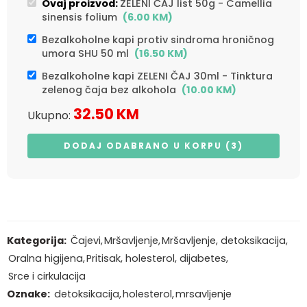
Ovaj proizvod:
ZELENI ČAJ list 50g - Camellia
sinensis folium
(
6.00
KM
)
Bezalkoholne kapi protiv sindroma hroničnog
umora SHU 50 ml
(
16.50
KM
)
Bezalkoholne kapi ZELENI ČAJ 30ml - Tinktura
zelenog čaja bez alkohola
(
10.00
KM
)
32.50
KM
Ukupno:
DODAJ ODABRANO U KORPU (3)
Kategorija:
Čajevi
,
Mršavljenje
,
Mršavljenje, detoksikacija
,
Oralna higijena
,
Pritisak, holesterol, dijabetes
,
Srce i cirkulacija
Oznake:
detoksikacija
,
holesterol
,
mrsavljenje