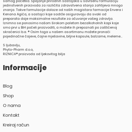
samog početka. Spajanje prirodnih sastojaka u savršenu formulaciju
jedinstvenih proizvoda za različita zdravstvena stanja zahtijeva mnogo
znanja. Takve formulacije dolaze od naših magistara farmacije Envera i
Kenana Agića, a sastojci koje sadrže osiguravaju da svaki od
preparata daje maksimalne rezultate za očuvanje vašeg zdravlja.
Iznimno se ponosimo našom širokom paletom bezalkoholnih kapi koje
smo prvi u BiH počeli proizvoditi, a možete ih prepoznati po zaštićenoj
skraćenici b.a. ® Osim toga u našem asortimanu možete pronaći
pojedinačne čajeve, čajne mješavine, biljne kapsule, balzame, meleme…
S ljubavlju,
Phyto-Pharm d.o.o,
RIZNICA® proizvoda od ljekovitog bilja
Informacije
Blog
Shop
O nama
Kontakt
Kreiraj račun