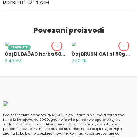
Brand:
PHYTO-PHARM
Povezani proizvodi
ISTAKNUTO
Čaj DUBAČAC herba 50g – Podubica, Dubčac herba, Chamedryos herba
Čaj BRUSNICA list 50g – Vitis idaea folium
6.40
KM
7.30
KM
Pod zaštićenim brendom RIZNICA®, Phyto-Pharm d.o.o., mala porodična
firma iz Sarajeva, od 2000. godine razvija prirodne preparate koji ne
sadrže vještačke boje, aditive, mirise niti konzervanse, već isključivo
prirodne sirovine. Svi naši proizvodi su rađeni sa puno ljubavi, pažnje i
znanja kako bismo obezbjedili kvalitet koji naši kupci prepoznaju od