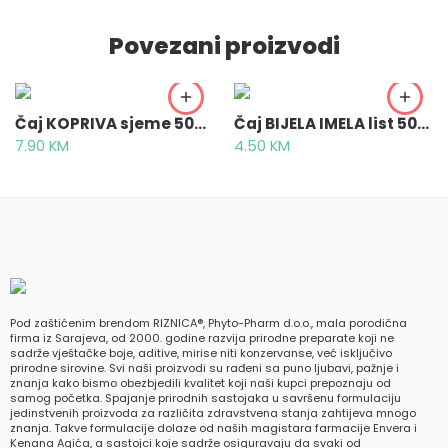
Povezani proizvodi
Čaj KOPRIVA sjeme 50g – Urticae semen
Čaj BIJELA IMELA list 50g – Visci albi folium
7.90
KM
4.50
KM
Pod zaštićenim brendom RIZNICA®, Phyto-Pharm d.o.o., mala porodična
firma iz Sarajeva, od 2000. godine razvija prirodne preparate koji ne
sadrže vještačke boje, aditive, mirise niti konzervanse, već isključivo
prirodne sirovine. Svi naši proizvodi su rađeni sa puno ljubavi, pažnje i
znanja kako bismo obezbjedili kvalitet koji naši kupci prepoznaju od
samog početka. Spajanje prirodnih sastojaka u savršenu formulaciju
jedinstvenih proizvoda za različita zdravstvena stanja zahtijeva mnogo
znanja. Takve formulacije dolaze od naših magistara farmacije Envera i
Kenana Agića, a sastojci koje sadrže osiguravaju da svaki od