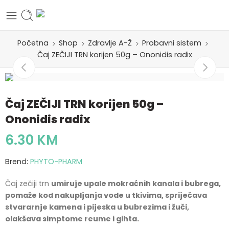
Početna
Shop
Zdravlje A-Ž
Probavni sistem
Čaj ZEČIJI TRN korijen 50g – Ononidis radix
Čaj ZEČIJI TRN korijen 50g –
Ononidis radix
6.30
KM
Brend:
PHYTO-PHARM
Čaj zečiji trn
umiruje upale mokraćnih kanala i bubrega,
pomaže kod nakupljanja vode u tkivima, spriječava
stvararnje kamena i pijeska u bubrezima i žuči,
olakšava simptome reume i gihta.