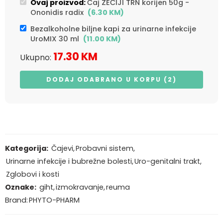
Ovaj proizvod:
Čaj ZEČIJI TRN korijen 50g -
Ononidis radix
(
6.30
KM
)
Bezalkoholne biljne kapi za urinarne infekcije
UroMIX 30 ml
(
11.00
KM
)
17.30
KM
Ukupno:
DODAJ ODABRANO U KORPU (2)
Kategorija:
Čajevi
,
Probavni sistem
,
Urinarne infekcije i bubrežne bolesti
,
Uro-genitalni trakt
,
Zglobovi i kosti
Oznake:
giht
,
izmokravanje
,
reuma
Brand:
PHYTO-PHARM