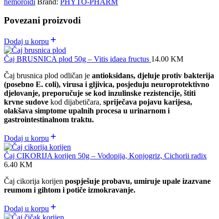
hemoroidi
Brand:
PHYTO-PHARM
Povezani proizvodi
Dodaj u korpu
Čaj BRUSNICA plod 50g – Vitis idaea fructus
14.00
KM
Čaj brusnica plod odličan je
antioksidans, djeluje protiv bakterija
(posebno E. coli), virusa i gljivica, posjeduju neuroprotektivno
djelovanje, preporučuje se kod inzulinske rezistencije, štiti
krvne sudove
kod dijabetičara,
spriječava pojavu karijesa,
olakšava simptome upalnih procesa u urinarnom i
gastrointestinalnom traktu.
Dodaj u korpu
Čaj CIKORIJA korijen 50g – Vodopija, Konjogriz, Cichorii radix
6.40
KM
Čaj cikorija korijen
pospješuje probavu, umiruje upale izazvane
reumom i gihtom i potiče izmokravanje.
Dodaj u korpu