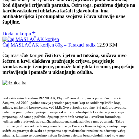
kod dijareje i crijevnih parazita.
Osim toga,
pozitivno djeluje na
kardiovaskularni
ublažava kašalj i glavobolju, ima
antibakterijska i protuupalna svojstva i čuva zdravlje usne
šupljine.
Dodaj u korpu
Čaj MASLAČAK korijen 80g – Taraxaci radix
12.90
KM
Čaj maslačak korijen
čisti krv i jetru od toksina, snižava nivo
šećera u krvi, olakšava pražnjenje crijeva, pospješuje
izmokravanje i znojenje, pomaže kod gihta i reume, pospješuju
mršavljenja i pomaže u uklanjanju celulita.
Pod zaštićenim brendom RIZNICA®, Phyto-Pharm d.o.o., mala porodična firma iz
Sarajeva, od 2000. godine razvija prirodne preparate koji ne sadrže vještačke boje,
aditive, mirise niti konzervanse, već isključivo prirodne sirovine. Svi naši proizvodi su
rađeni sa puno ljubavi, pažnje i znanja kako bismo obezbjedili kvalitet koji naši kupci
prepoznaju od samog početka. Spajanje prirodnih sastojaka u savršenu formulaciju
jedinstvenih proizvoda za različita zdravstvena stanja zahtijeva mnogo znanja. Takve
formulacije dolaze od naših magistara farmacije Envera i Kenana Agića, a sastojci koje
sadrže osiguravaju da svaki od preparata daje maksimalne rezultate za očuvanje vašeg
zdravlja. Iznimno se ponosimo našom širokom paletom bezalkoholnih kapi koje smo