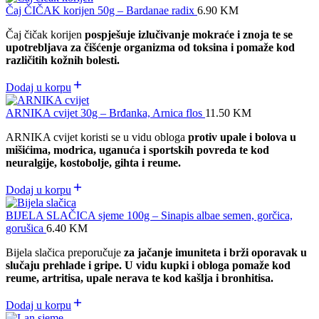
Čaj ČIČAK korijen 50g – Bardanae radix
6.90
KM
Čaj čičak korijen
pospješuje izlučivanje mokraće i znoja te se
upotrebljava za čišćenje organizma od toksina i pomaže kod
različitih kožnih bolesti.
Dodaj u korpu
ARNIKA cvijet 30g – Brđanka, Arnica flos
11.50
KM
ARNIKA cvijet koristi se u vidu obloga
protiv upale i bolova u
mišićima, modrica, uganuća i sportskih povreda te kod
neuralgije, kostobolje, gihta i reume.
Dodaj u korpu
BIJELA SLAČICA sjeme 100g – Sinapis albae semen, gorčica,
gorušica
6.40
KM
Bijela slačica preporučuje
za jačanje imuniteta i brži oporavak u
slučaju prehlade i gripe. U vidu kupki i obloga pomaže kod
reume, artritisa, upale nerava te kod kašlja i bronhitisa.
Dodaj u korpu