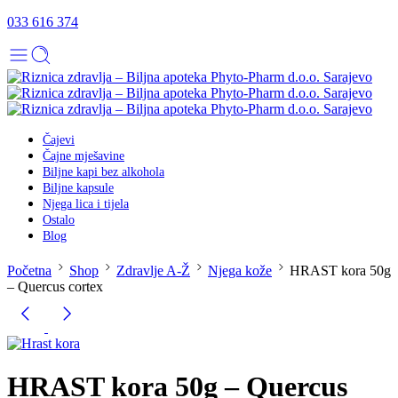
033 616 374
Čajevi
Čajne mješavine
Biljne kapi bez alkohola
Biljne kapsule
Njega lica i tijela
Ostalo
Blog
Početna
Shop
Zdravlje A-Ž
Njega kože
HRAST kora 50g
– Quercus cortex
HRAST kora 50g – Quercus