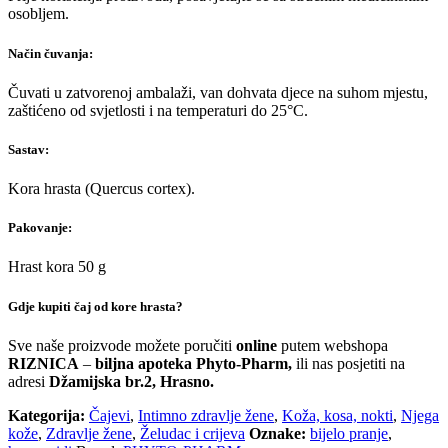
osobljem.
Način čuvanja:
Čuvati u zatvorenoj ambalaži, van dohvata djece na suhom mjestu,
zaštićeno od svjetlosti i na temperaturi do 25°C.
Sastav:
Kora hrasta (Quercus cortex).
Pakovanje:
Hrast kora 50 g
Gdje kupiti čaj od kore hrasta?
Sve naše proizvode možete poručiti
online
putem webshopa
RIZNICA
–
biljna apoteka Phyto-Pharm,
ili nas posjetiti na
adresi
Džamijska br.2, Hrasno.
Kategorija:
Čajevi
,
Intimno zdravlje žene
,
Koža, kosa, nokti
,
Njega
kože
,
Zdravlje žene
,
Želudac i crijeva
Oznake:
bijelo pranje
,