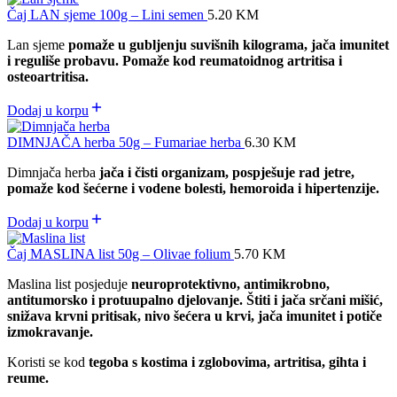
Čaj LAN sjeme 100g – Lini semen
5.20
KM
Lan sjeme
pomaže u gubljenju suvišnih kilograma, jača imunitet
i reguliše probavu. Pomaže kod reumatoidnog artritisa i
osteoartritisa.
Dodaj u korpu
DIMNJAČA herba 50g – Fumariae herba
6.30
KM
Dimnjača herba
jača i čisti organizam, pospješuje rad jetre,
pomaže kod šećerne i vodene bolesti, hemoroida i hipertenzije.
Dodaj u korpu
Čaj MASLINA list 50g – Olivae folium
5.70
KM
Maslina list posjeduje
neuroprotektivno, antimikrobno,
antitumorsko i protuupalno djelovanje. Štiti i jača srčani mišić,
snižava krvni pritisak, nivo šećera u krvi, jača imunitet i potiče
izmokravanje.
Koristi se kod
tegoba s kostima i zglobovima, artritisa, gihta i
reume.