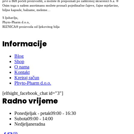
prvi u BiH počeli proizvoditi, a možete ih prepoznati po zaštićenoj skraćenici b.a. ®
Osim toga u našem asortimanu možete pronaći pojedinačne čajeve, čajne mješavine,
biljne kapsule, balzame, meleme…
S ljubavlju,
Phyto-Pharm d.o.o,
RIZNICA® proizvoda od ljekovitog bilja
Informacije
Blog
Shop
O nama
Kontakt
Kreiraj račun
Phyto-Pharm d.o.o.
[elfsight_facebook_chat id="3"]
Radno vrijeme
Ponedjeljak - petak
09:00 - 16:30
Subota
09:00 - 14:00
Nedjelja
neradna