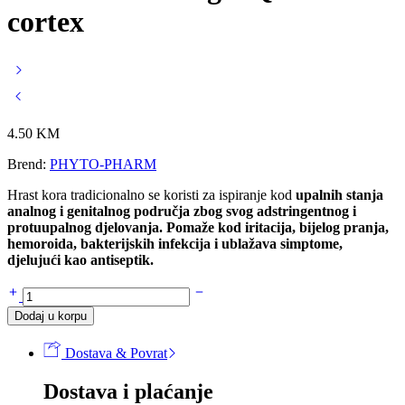
cortex
4.50
KM
Brend:
PHYTO-PHARM
Hrast kora tradicionalno se koristi za ispiranje kod
upalnih stanja
analnog i genitalnog područja zbog svog adstringentnog i
protuupalnog djelovanja. Pomaže kod iritacija, bijelog pranja,
hemoroida, bakterijskih infekcija i ublažava simptome,
djelujući kao antiseptik.
HRAST
kora
Dodaj u korpu
50g
-
Dostava & Povrat
Quercus
cortex
Dostava i plaćanje
količina