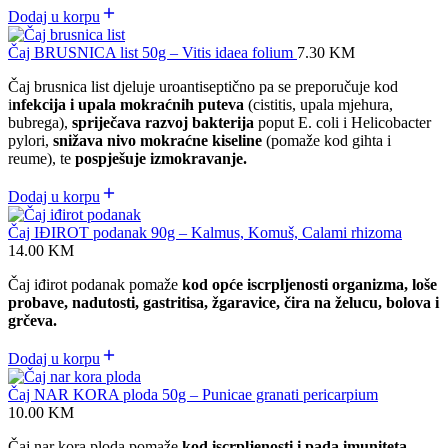
Dodaj u korpu
Čaj BRUSNICA list 50g – Vitis idaea folium
7.30
KM
Čaj brusnica list djeluje uroantiseptično pa se preporučuje kod
i
nfekcija i upala mokraćnih puteva
(cistitis, upala mjehura,
bubrega),
spriječava razvoj bakterija
poput E. coli i Helicobacter
pylori,
snižava nivo mokraćne kiseline
(pomaže kod gihta i
reume), te
pospješuje izmokravanje.
Dodaj u korpu
Čaj IĐIROT podanak 90g – Kalmus, Komuš, Calami rhizoma
14.00
KM
Čaj iđirot podanak pomaže
kod opće iscrpljenosti organizma, loše
probave, nadutosti, gastritisa, žgaravice, čira na želucu, bolova i
grčeva.
Dodaj u korpu
Čaj NAR KORA ploda 50g – Punicae granati pericarpium
10.00
KM
Čaj nar kora ploda pomaže
kod iscrpljenosti i pada imuniteta,