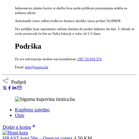
Jednostavno platite kuriru iz službe brze pošte prilikom preuzimanja artikla na
zadanoj adresi.
Automatski ćemo odbiti troškove dostave ukoliko iznos prelazi 50,00KM.
Sve pošiljke koje zaprimimo radnim danima do podne šaljemo isti dan. U skladu sa
ovim proizvodi će biti na Vašoj lokaciji u roku od 2-3 dana.
Podrška
Za sve informacije možete nas kontaktirati
+387 33 616 374
Email:
info@riznica.ba
Podijeli
Kupljeno zajedno
Opis
Dodaj u korpu
HRAST kora 50g – Quercus cortex
4.50
KM