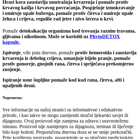
Hrast kora zaustavlja unutrašnja krvarenja i pomaže protiv
krvavog kašlja i krvavog povraćanja. Pospješuje izmokravanje
i umiruje upale bubrega, pomaže protiv čireva i umiruje upale
želuca i crijeva, reguliše rad jetre i nivo šećera u krvi.
Pomaže
detoksikaciju organizma kod trovanja raznim travama,
gljivama i nikotinom. Može se koristiti uz
PhytoDETOX
kapsule.
Ispiranje
,
više puta dnevno, pomaže
protiv hemoroida i zaustavlja
krvarenja iz debelog crijeva, umanjuje bijelo pranje, pomaže
protiv gonoreje, gnojnih rana, čireva i spriječava prekomjerno
znojenje.
Ispiranje usne šupljine pomaže kod kod rana, čireva, afti i
upaljenih desni.
Napomena:
Sve informacije na našoj stranici su informativne i edukativne
prirode, i kao takve ne mogu zamijeniti stručni ljekarski savjet ili
dijagnozu. Ovaj proizvod nije zamjena za zdravu i uravnoteženu
ishranu. Proizvod nije namijenjen za dijagnozu, tretman ili liječenje
bilo koje bolesti. Preporučena dnevna doza se ne smije prekoračiti.
Prije korištenja proizvoda, posavjetujte se sa stručnim medicinskim