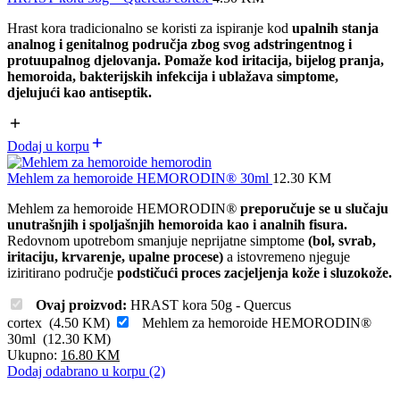
Hrast kora tradicionalno se koristi za ispiranje kod
upalnih stanja
analnog i genitalnog područja zbog svog adstringentnog i
protuupalnog djelovanja. Pomaže kod iritacija, bijelog pranja,
hemoroida, bakterijskih infekcija i ublažava simptome,
djelujući kao antiseptik.
Dodaj u korpu
Mehlem za hemoroide HEMORODIN® 30ml
12.30
KM
Mehlem za hemoroide HEMORODIN
®
preporučuje se u slučaju
unutrašnjih i spoljašnjih hemoroida kao i analnih fisura.
Redovnom upotrebom smanjuje neprijatne simptome
(bol, svrab,
iritaciju, krvarenje, upalne procese)
a istovremeno njeguje
iziritirano područje
podstičući proces zacjeljenja kože i sluzokože.
Ovaj proizvod:
HRAST kora 50g - Quercus
cortex
(
4.50
KM
)
Mehlem za hemoroide HEMORODIN®
30ml
(
12.30
KM
)
Ukupno:
16.80
KM
Dodaj odabrano u korpu (2)