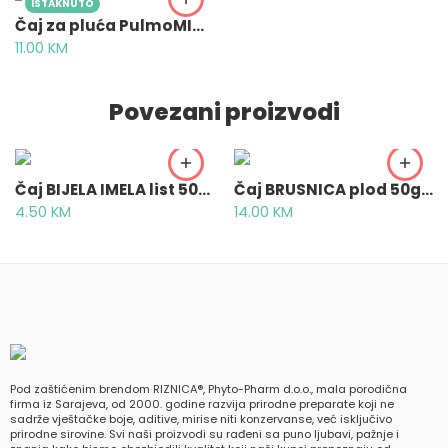
ISTAKNUTO
Čaj za pluća PulmoMIX® 50 g – Biljni čaj za plućne bolesti i čišćenje pluća
11.00
KM
Povezani proizvodi
Čaj BIJELA IMELA list 50g – Visci albi folium
Čaj BRUSNICA plod 50g – Vitis idaea fructus
4.50
KM
14.00
KM
Pod zaštićenim brendom RIZNICA®, Phyto-Pharm d.o.o., mala porodična
firma iz Sarajeva, od 2000. godine razvija prirodne preparate koji ne
sadrže vještačke boje, aditive, mirise niti konzervanse, već isključivo
prirodne sirovine. Svi naši proizvodi su rađeni sa puno ljubavi, pažnje i