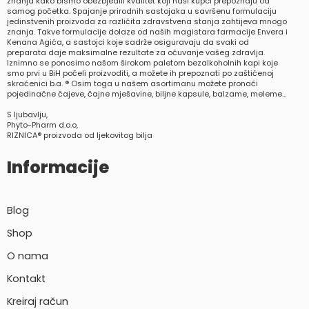
znanja kako bismo obezbjedili kvalitet koji naši kupci prepoznaju od
samog početka. Spajanje prirodnih sastojaka u savršenu formulaciju
jedinstvenih proizvoda za različita zdravstvena stanja zahtijeva mnogo
znanja. Takve formulacije dolaze od naših magistara farmacije Envera i
Kenana Agića, a sastojci koje sadrže osiguravaju da svaki od
preparata daje maksimalne rezultate za očuvanje vašeg zdravlja.
Iznimno se ponosimo našom širokom paletom bezalkoholnih kapi koje
smo prvi u BiH počeli proizvoditi, a možete ih prepoznati po zaštićenoj
skraćenici b.a. ® Osim toga u našem asortimanu možete pronaći
pojedinačne čajeve, čajne mješavine, biljne kapsule, balzame, meleme…
S ljubavlju,
Phyto-Pharm d.o.o,
RIZNICA® proizvoda od ljekovitog bilja
Informacije
Blog
Shop
O nama
Kontakt
Kreiraj račun