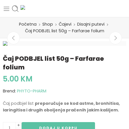
Početna
Shop
Čajevi
Disajni putevi
Čaj PODBJEL list 50g – Farfarae folium
Čaj PODBJEL list 50g – Farfarae
folium
5.00
KM
Brend:
PHYTO-PHARM
Čaj podbjel list
preporučuje se kod astme, bronhitisa,
laringitisa i drugih oboljenja praćenih jakim kašljem.
DODAJ U KORPU