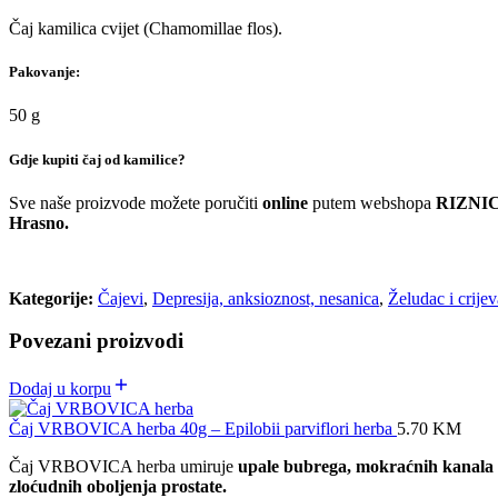
Čaj kamilica cvijet (Chamomillae flos).
Pakovanje:
50 g
Gdje kupiti čaj od kamilice?
Sve naše proizvode možete poručiti
online
putem webshopa
RIZNIC
Hrasno.
Kategorije:
Čajevi
,
Depresija, anksioznost, nesanica
,
Želudac i crijev
Povezani proizvodi
Dodaj u korpu
Čaj VRBOVICA herba 40g – Epilobii parviflori herba
5.70
KM
Čaj VRBOVICA herba umiruje
upale bubrega, mokraćnih kanala
zloćudnih oboljenja prostate.