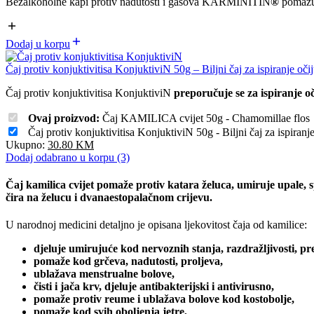
Bezalkoholne kapi protiv nadutosti i gasova KARMINITIN
®
pomaž
Dodaj u korpu
Čaj protiv konjuktivitisa KonjuktiviN 50g – Biljni čaj za ispiranje oči
Čaj protiv konjuktivitisa KonjuktiviN
preporučuje se za ispiranje oč
Ovaj proizvod:
Čaj KAMILICA cvijet 50g - Chamomillae flo
Čaj protiv konjuktivitisa KonjuktiviN 50g - Biljni čaj za ispiran
Ukupno:
30.80
KM
Dodaj odabrano u korpu (3)
Čaj kamilica cvijet pomaže protiv katara želuca, umiruje upale, sp
čira na želucu i dvanaestopalačnom crijevu.
U narodnoj medicini detaljno je opisana ljekovitost čaja od kamilice:
djeluje umirujuće kod nervoznih stanja, razdražljivosti, pre
pomaže kod grčeva, nadutosti, proljeva,
ublažava menstrualne bolove,
čisti i jača krv, djeluje antibakterijski i antivirusno,
pomaže protiv reume i ublažava bolove kod kostobolje,
pomaže kod svih oboljenja jetre,