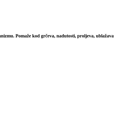
ganizmu. P
omaže kod grčeva, nadutosti, proljeva,
ublažava