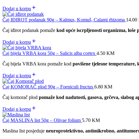
Dodaj u korpu
Čaj IĐIROT podanak 90g – Kalmus, Komuš, Calami rhizoma
14.00
Čaj iđirot podanak pomaže
kod opće iscrpljenosti organizma, loše pr
Dodaj u korpu
Čaj bijela VRBA kora 50g – Salicis alba cortex
4.50
KM
Čaj bijela VRBA kora pomaže kod
povišene tjelesne temperature, k
Dodaj u korpu
Čaj KOMORAČ plod 90g – Foeniculi fructus
6.80
KM
Čaj komorač plod
pomaže kod nadutosti, gasova, grčeva, slabog ape
Dodaj u korpu
Čaj MASLINA list 50g – Olivae folium
5.70
KM
Maslina list posjeduje
neuroprotektivno, antimikrobno, antitumorsko 