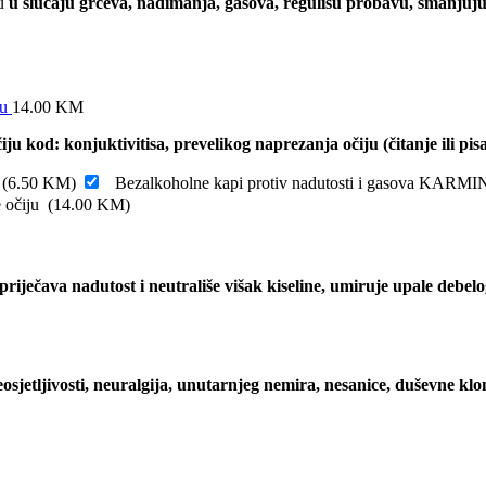
u
u slučaju grčeva, nadimanja, gasova, regulišu probavu, smanjuju o
ju
14.00
KM
iju kod: konjuktivitisa, prevelikog naprezanja očiju (čitanje ili p
s
(
6.50
KM
)
Bezalkoholne kapi protiv nadutosti i gasova KARMI
je očiju
(
14.00
KM
)
riječava nadutost i neutrališe višak kiseline, umiruje upale debelo
osjetljivosti, neuralgija, unutarnjeg nemira, nesanice, duševne klo