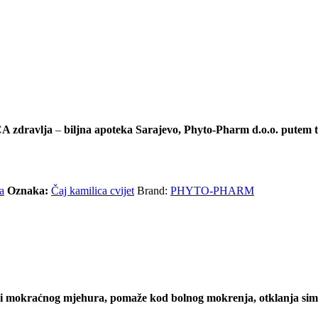
A zdravlja
–
biljna apoteka Sarajevo, Phyto-Pharm d.o.o. putem 
a
Oznaka:
Čaj kamilica cvijet
Brand:
PHYTO-PHARM
 i mokraćnog mjehura, pomaže kod bolnog mokrenja, otklanja sim