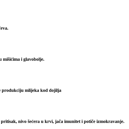
čeva.
u mišićima i glavobolje.
e produkciju mlijeka kod dojilja
pritisak, nivo šećera u krvi, jača imunitet i potiče izmokravanje.