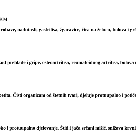
KM
obave, nadutosti, gastritisa, žgaravice, čira na želucu, bolova i gr
od prehlade i gripe, osteoartritisa, reumatoidnog artritisa, bolova 
tita. Čisti organizam od štetnih tvari, djeluje protuupalno i potič
i protuupalno djelovanje. Štiti i jača srčani mišić, snižava krvni 