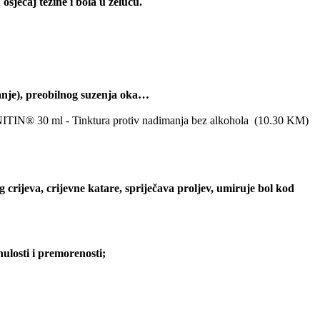
sjećaj težine i bola u želucu.
isanje), preobilnog suzenja oka…
NITIN® 30 ml - Tinktura protiv nadimanja bez alkohola
(
10.30
KM
)
g crijeva, crijevne katare, spriječava proljev, umiruje bol kod
nulosti i premorenosti;