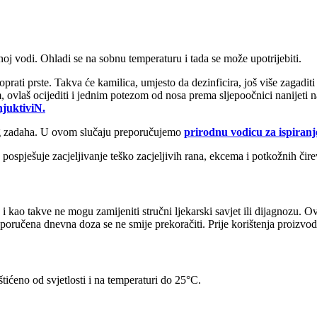
noj vodi. Ohladi se na sobnu temperaturu i tada se može upotrijebiti.
 oprati prste. Takva će kamilica, umjesto da dezinficira, još više zagad
m, ovlaš ocijediti i jednim potezom od nosa prema sljepoočnici nanijeti 
njuktiviN.
šeg zadaha. U ovom slučaju preporučujemo
prirodnu vodicu za ispira
pospješuje zacjeljivanje teško zacjeljivih rana, ekcema i potkožnih čire
, i kao takve ne mogu zamijeniti stručni ljekarski savjet ili dijagnozu.
Preporučena dnevna doza se ne smije prekoračiti. Prije korištenja proizv
ićeno od svjetlosti i na temperaturi do 25°C.