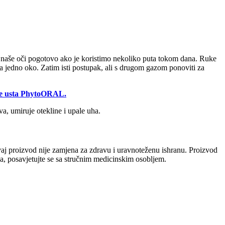
iti naše oči pogotovo ako je koristimo nekoliko puta tokom dana. Ruke
na jedno oko. Zatim isti postupak, ali s drugom gazom ponoviti za
nje usta PhytoORAL.
va, umiruje otekline i upale uha.
 Ovaj proizvod nije zamjena za zdravu i uravnoteženu ishranu. Proizvod
oda, posavjetujte se sa stručnim medicinskim osobljem.