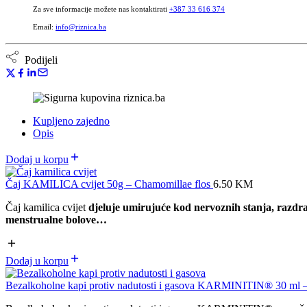
Za sve informacije možete nas kontaktirati
+387 33 616 374
Email:
info@riznica.ba
Podijeli
Kupljeno zajedno
Opis
Dodaj u korpu
Čaj KAMILICA cvijet 50g – Chamomillae flos
6.50
KM
Čaj kamilica cvijet
djeluje umirujuće kod nervoznih stanja, razdražl
menstrualne bolove…
Dodaj u korpu
Bezalkoholne kapi protiv nadutosti i gasova KARMINITIN® 30 ml – 