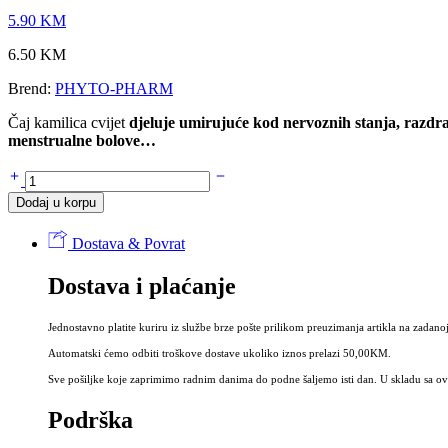
5.90
KM
6.50
KM
Brend:
PHYTO-PHARM
Čaj kamilica cvijet
djeluje umirujuće kod nervoznih stanja, razdražl
menstrualne bolove…
Čaj
KAMILICA
Dodaj u korpu
cvijet
50g
Dostava & Povrat
-
Chamomillae
Dostava i plaćanje
flos
količina
Jednostavno platite kuriru iz službe brze pošte prilikom preuzimanja artikla na zadanoj
Automatski ćemo odbiti troškove dostave ukoliko iznos prelazi 50,00KM.
Sve pošiljke koje zaprimimo radnim danima do podne šaljemo isti dan. U skladu sa ovi
Podrška