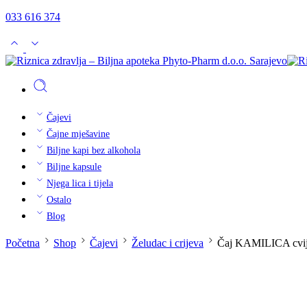
033 616 374
Čajevi
Čajne mješavine
Biljne kapi bez alkohola
Biljne kapsule
Njega lica i tijela
Ostalo
Blog
Početna
Shop
Čajevi
Želudac i crijeva
Čaj KAMILICA cvije