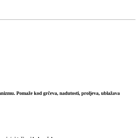
ganizmu. P
omaže kod grčeva, nadutosti, proljeva,
ublažava