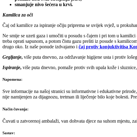
smanjuje nivo šećera u krvi.
Kamilica za oči
Čaj od kamilice za ispiranje očiju priprema se uvijek svjež, u prokuha
Ne smije se uzeti gaza i umočiti u posudu s čajem i pri tom u kamilici
treba oprati sapunom, a potom čistu gazu preliti iz posude s kamilico
drugo oko. Iz naše ponude izdvajamo i
čaj protiv konjuktivitisa Ko
Grgljanje
,
više puta dnevno, za održavanje higijene usta i protiv lo
Ispiranje
,
više puta dnevno, pomaže protiv svih upala kože i sluznice, 
Napomena:
Sve informacije na našoj stranici su informativne i edukativne prirode
nije namijenjen za dijagnozu, tretman ili liječenje bilo koje bolesti. 
Način čuvanja:
Čuvati u zatvorenoj ambalaži, van dohvata djece na suhom mjestu, zašt
Sastav: