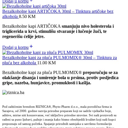
Dodaj u korpu
Bezalkoholne kapi ARTIČOKA 30ml – Tinktura artičoke bez
alkohola
8.50
KM
Bezalkoholne kapi ARTIČOKA
smanjuju nivo holesterola i
triglicerida u krvi, stimulišu stvaranje i lučenje žuči, te
regenerišu ćelije jetre.
Dodaj u korpu
Bezalkoholne kapi za pluća PULMOMIX® 30ml – Tinktura za
pluća bez alkohola
11.00
KM
Bezalkoholne kapi za pluća PULMOMIX
®
preporučuju se za
olakšanje disanja i umirenje bola u prsima, protiv posljedica
gripe, nazeba, hunjavice, promuklosti i kašlja.
Pod zaštićenim brendom RIZNICA®, Phyto-Pharm d.o.o., mala porodična firma iz
Sarajeva, od 2000. godine razvija prirodne preparate koji ne sadrže vještačke boje,
aditive, mirise niti konzervanse, već isključivo prirodne sirovine. Svi naši proizvodi su
rađeni sa puno ljubavi, pažnje i znanja kako bismo obezbjedili kvalitet koji naši kupci
prepoznaju od samog početka. Spajanje prirodnih sastojaka u savršenu formulaciju