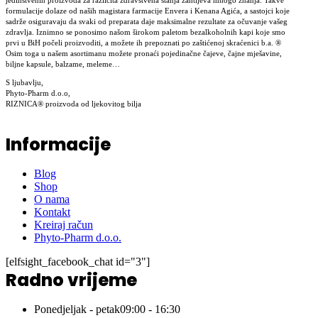
jedinstvenih proizvoda za različita zdravstvena stanja zahtijeva mnogo znanja. Takve
formulacije dolaze od naših magistara farmacije Envera i Kenana Agića, a sastojci koje
sadrže osiguravaju da svaki od preparata daje maksimalne rezultate za očuvanje vašeg
zdravlja. Iznimno se ponosimo našom širokom paletom bezalkoholnih kapi koje smo
prvi u BiH počeli proizvoditi, a možete ih prepoznati po zaštićenoj skraćenici b.a. ®
Osim toga u našem asortimanu možete pronaći pojedinačne čajeve, čajne mješavine,
biljne kapsule, balzame, meleme…
S ljubavlju,
Phyto-Pharm d.o.o,
RIZNICA® proizvoda od ljekovitog bilja
Informacije
Blog
Shop
O nama
Kontakt
Kreiraj račun
Phyto-Pharm d.o.o.
[elfsight_facebook_chat id="3"]
Radno vrijeme
Ponedjeljak - petak
09:00 - 16:30