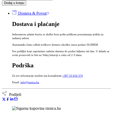
kapi
Dodaj u korpu
za
smirenje
Dostava & Povrat
SABURIN®
30
Dostava i plaćanje
ml
-
Tinktura
Jednostavno platite kuriru iz službe brze pošte prilikom preuzimanja artikla na
bez
zadanoj adresi.
alkohola
Automatski ćemo odbiti troškove dostave ukoliko iznos prelazi 50,00KM.
za
nervozu
Sve pošiljke koje zaprimimo radnim danima do podne šaljemo isti dan. U skladu sa
i
ovim proizvodi će biti na Vašoj lokaciji u roku od 2-3 dana.
napetost
količina
Podrška
Za sve informacije možete nas kontaktirati
+387 33 616 374
Email:
info@riznica.ba
Podijeli