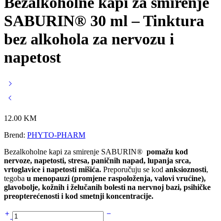
Bezalkoholne kapi za smirenje
SABURIN® 30 ml – Tinktura
bez alkohola za nervozu i
napetost
12.00
KM
Brend:
PHYTO-PHARM
Bezalkoholne kapi za smirenje SABURIN®
pomažu kod
nervoze, napetosti, stresa, paničnih napad, lupanja srca,
vrtoglavice i napetosti mišića.
Preporučuju se kod
anksioznosti
,
tegoba
u menopauzi (promjene raspoloženja, valovi vrućine),
glavobolje, kožnih i želučanih bolesti na nervnoj bazi, psihičke
preopterećenosti i kod smetnji koncentracije.
Bezalkoholne