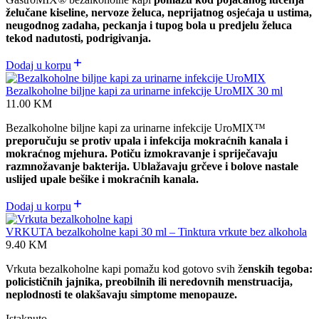
želučane kiseline, nervoze želuca, neprijatnog osjećaja u ustima,
neugodnog zadaha, peckanja i tupog bola u predjelu želuca
tekod nadutosti, podrigivanja.
Dodaj u korpu
Bezalkoholne biljne kapi za urinarne infekcije UroMIX 30 ml
11.00
KM
Bezalkoholne biljne kapi za urinarne infekcije UroMIX™
preporučuju se protiv upala i infekcija mokraćnih kanala i
mokraćnog mjehura. Potiču izmokravanje i spriječavaju
razmnožavanje bakterija. Ublažavaju grčeve i bolove nastale
uslijed upale bešike i mokraćnih kanala.
Dodaj u korpu
VRKUTA bezalkoholne kapi 30 ml – Tinktura vrkute bez alkohola
9.40
KM
Vrkuta bezalkoholne kapi pomažu kod gotovo svih ž
enskih tegoba:
policističnih jajnika, preobilnih ili neredovnih menstruacija,
neplodnosti te olakšavaju simptome menopauze.
Istaknuto