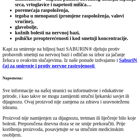
srca, vrtoglavice i napetosti mišića…
poremećaja raspoloženja,
tegoba u menopauzi (promjene raspoloženja, valovi
vrućine),
glavobolje,
kožnih bolesti na nervnoj bazi,
psihičke preopterećenosti i kod smetnji koncentracije.
Kapi za smirenje na biljnoj bazi SABURIN® djeluju protiv
probavnih smetnji na nervnoj bazi i odličan su izbor za jačanje
želuca u ovakvim slučajevima. Iz naše ponude izdvajamo i
SaburiN
čaj za smirenje i protiv nervne rastrojenosti
Napomena:
Sve informacije na našoj stranici su informativne i edukativne
prirode, i kao takve ne mogu zamijeniti stručni ljekarski savjet ili
dijagnozu. Ovaj proizvod nije zamjena za zdravu i uravnoteženu
ishranu.
Proizvod nije namijenjen za dijagnozu, tretman ili liječenje bilo koje
bolesti. Preporučena dnevna doza se ne smije prekoračiti. Prije
korištenja proizvoda, posavjetujte se sa stručnim medicinskim
osobljem.