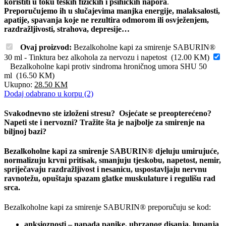
koristiti u toku teških fizičkih i psihičkih napora
.
Preporučujemo ih u slučajevima manjka energije, malaksalosti,
apatije, spavanja koje ne rezultira odmorom ili osvježenjem,
razdražljivosti, strahova, depresije…
Ovaj proizvod:
Bezalkoholne kapi za smirenje SABURIN®
30 ml - Tinktura bez alkohola za nervozu i napetost
(
12.00
KM
)
Bezalkoholne kapi protiv sindroma hroničnog umora SHU 50
ml
(
16.50
KM
)
Ukupno:
28.50
KM
Dodaj odabrano u korpu (2)
Svakodnevno ste izloženi stresu? Osjećate se preopterećeno?
Napeti ste i nervozni? Tražite šta je najbolje za smirenje na
biljnoj bazi?
Bezalkoholne kapi za smirenje SABURIN® djeluju umirujuće,
normalizuju krvni pritisak, smanjuju tjeskobu, napetost, nemir,
spriječavaju razdražljivost i nesanicu, uspostavljaju nervnu
ravnotežu, opuštaju spazam glatke muskulature i regulišu rad
srca.
Bezalkoholne kapi za smirenje SABURIN® preporučuju se kod:
anksioznosti – napada panike, ubrzanog disanja, lupanja