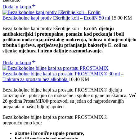
Dodaj u korpu
Bezalkoholne kapi protiv Ešerihije koli – EcoliN 50 ml
15.90
KM
Bezalkoholne kapi protiv Ešerihije koli – EcoliN
djeluju
antibakterijski i protuupalno, p
omažu kod peckanja i boli
prilikom mokrenja; učestalog mokrenja, bolova u donjem dijelu
trbuha i grčeva,
spriječavaju prianjanja bakterije E. coli na
stjenke mjehura i njeno daljnje razmnožavanje.
Dodaj u korpu
Bezalkoholne biljne kapi za prostatu PROSTAMIX® 30 ml –
Tinktura za prostatu bez alkohola
10.40
KM
Bezalkoholne biljne kapi za prostatu PROSTAMIX® djeluju
tonizirajuće i poticajno na mokraćne i spolne organe muškaraca. Već
26 godina ProstaMIX® proizvodi su jedan od najprodavanijih
preparata u našoj biljnoj apoteci.
Bezalkoholne biljne kapi za prostatu PROSTAMIX®
preporučujemo kod:
akutne i hronične upale prostate,
bola ili peckanje pri mokrenju,