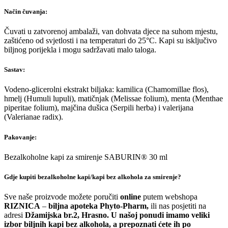
Način čuvanja:
Čuvati u zatvorenoj ambalaži, van dohvata djece na suhom mjestu,
zaštićeno od svjetlosti i na temperaturi do 25°C. Kapi su isključivo
biljnog porijekla i mogu sadržavati malo taloga.
Sastav:
Vodeno-glicerolni ekstrakt biljaka: kamilica (Chamomillae flos),
hmelj (Humuli lupuli), matičnjak (Melissae folium), menta (Menthae
piperitae folium), majčina dušica (Serpili herba) i valerijana
(Valerianae radix).
Pakovanje:
Bezalkoholne kapi za smirenje SABURIN® 30 ml
Gdje kupiti bezalkoholne kapi/kapi bez alkohola za smirenje?
Sve naše proizvode možete poručiti
online
putem webshopa
RIZNICA
–
biljna apoteka Phyto-Pharm,
ili nas posjetiti na
adresi
Džamijska br.2, Hrasno. U našoj ponudi imamo veliki
izbor biljnih kapi bez alkohola, a prepoznati ćete ih po