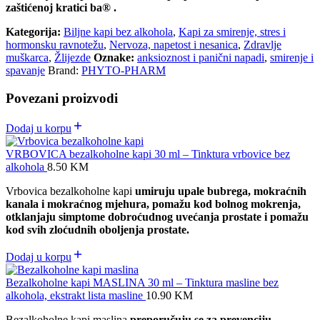
zaštićenoj kratici ba® .
Kategorija:
Biljne kapi bez alkohola
,
Kapi za smirenje, stres i
hormonsku ravnotežu
,
Nervoza, napetost i nesanica
,
Zdravlje
muškarca
,
Žlijezde
Oznake:
anksioznost i panični napadi
,
smirenje i
spavanje
Brand:
PHYTO-PHARM
Povezani proizvodi
Dodaj u korpu
VRBOVICA bezalkoholne kapi 30 ml – Tinktura vrbovice bez
alkohola
8.50
KM
Vrbovica bezalkoholne kapi
umiruju upale bubrega, mokraćnih
kanala i mokraćnog mjehura, pomažu kod bolnog mokrenja,
otklanjaju simptome dobroćudnog uvećanja prostate i pomažu
kod svih zloćudnih oboljenja prostate.
Dodaj u korpu
Bezalkoholne kapi MASLINA 30 ml – Tinktura masline bez
alkohola, ekstrakt lista masline
10.90
KM
Bezalkoholne kapi maslina
preporučuju se za prevenciju