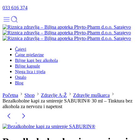
033 616 374
Čajevi
Čajne mješavine
Biljne kapi bez alkohola
Biljne kapsule
Njega lica i tijela
Ostalo
Blog
Početna
Shop
Zdravlje A-Ž
Zdravlje muškarca
Bezalkoholne kapi za smirenje SABURIN® 30 ml – Tinktura bez
alkohola za nervozu i napetost