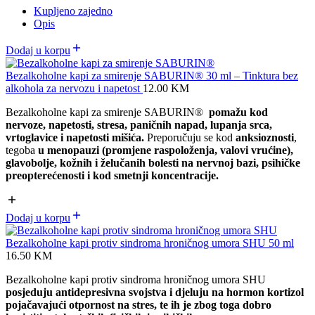
Kupljeno zajedno
Opis
Dodaj u korpu
Bezalkoholne kapi za smirenje SABURIN® 30 ml – Tinktura bez
alkohola za nervozu i napetost
12.00
KM
Bezalkoholne kapi za smirenje SABURIN®
pomažu kod
nervoze, napetosti, stresa, paničnih napad, lupanja srca,
vrtoglavice i napetosti mišića.
Preporučuju se kod
anksioznosti
,
tegoba
u menopauzi (promjene raspoloženja, valovi vrućine),
glavobolje, kožnih i želučanih bolesti na nervnoj bazi, psihičke
preopterećenosti i kod smetnji koncentracije.
Dodaj u korpu
Bezalkoholne kapi protiv sindroma hroničnog umora SHU 50 ml
16.50
KM
Bezalkoholne kapi protiv sindroma hroničnog umora SHU
posjeduju antidepresivna svojstva i djeluju na hormon kortizol
pojačavajući otpornost na stres, te ih je zbog toga dobro