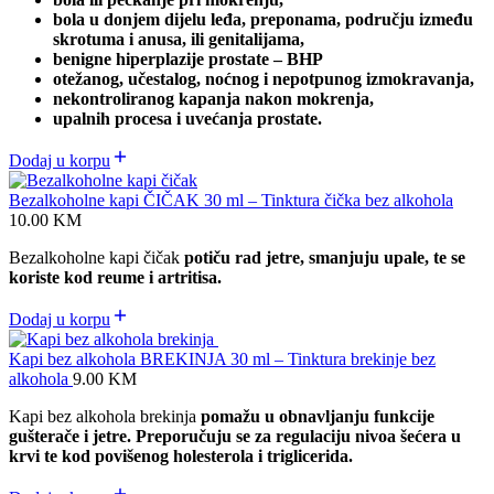
bola u donjem dijelu leđa, preponama, području između
skrotuma i anusa, ili genitalijama,
benigne hiperplazije prostate – BHP
otežanog, učestalog, noćnog i nepotpunog izmokravanja,
nekontroliranog kapanja nakon mokrenja,
upalnih procesa i uvećanja prostate.
Dodaj u korpu
Bezalkoholne kapi ČIČAK 30 ml – Tinktura čička bez alkohola
10.00
KM
Bezalkoholne kapi čičak
potiču rad jetre, smanjuju upale, te se
koriste kod reume i artritisa.
Dodaj u korpu
Kapi bez alkohola BREKINJA 30 ml – Tinktura brekinje bez
alkohola
9.00
KM
Kapi bez alkohola brekinja
pomažu u obnavljanju funkcije
gušterače i jetre. Preporučuju se za regulaciju nivoa šećera u
krvi te kod povišenog holesterola i triglicerida.