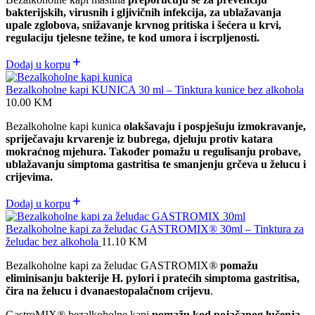
bakterijskih, virusnih i gljivičnih infekcija, za ublažavanja
upale zglobova, sn
ižavanje krvnog pritiska i šećera u krvi,
regulaciju tjelesne težine, te kod umora i iscrpljenosti.
Dodaj u korpu
Bezalkoholne kapi KUNICA 30 ml – Tinktura kunice bez alkohola
10.00
KM
Bezalkoholne kapi kunica
olakšavaju i pospješuju izmokravanje,
spriječavaju krvarenje iz bubrega, djeluju protiv katara
mokraćnog mjehura. Također pomažu u regulisanju probave,
ublažavanju simptoma gastritisa te smanjenju grčeva u želucu i
crijevima.
Dodaj u korpu
Bezalkoholne kapi za želudac GASTROMIX® 30ml – Tinktura za
želudac bez alkohola
11.10
KM
Bezalkoholne kapi za želudac GASTROMIX
®
pomažu
eliminisanju bakterije H. pylori i pratećih simptoma gastritisa,
čira na želucu i dvanaestopalačnom crijevu
.
GastroMIX
®
bezalkoholne kapi
pomažu kod pojačanog lučenja