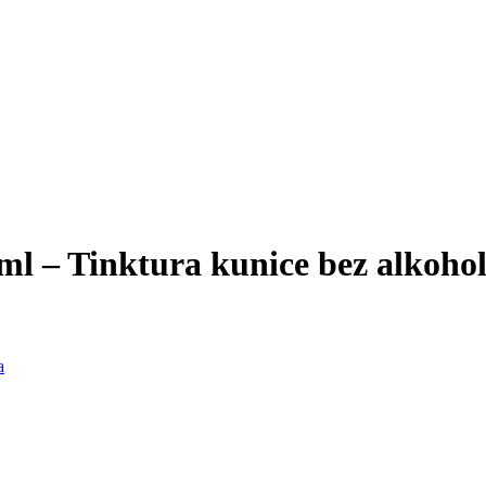
l – Tinktura kunice bez alkoho
a