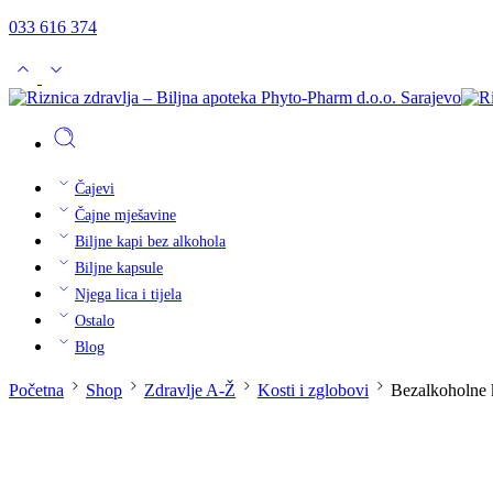
033 616 374
Čajevi
Čajne mješavine
Biljne kapi bez alkohola
Biljne kapsule
Njega lica i tijela
Ostalo
Blog
Početna
Shop
Zdravlje A-Ž
Kosti i zglobovi
Bezalkoholne 