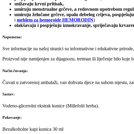
snižavaju krvni pritisak,
umiruju menstrualne grčeve, a redovnom upotrebom reguliš
umiruju želučane grčeve, upalu debelog crijeva, pospješuju a
i
mehlem za hemoroide HEMORODIN
)
olakšavaju i pospješuju izmokravanje, spriječavaju krvar
Napomena:
Sve informacije na našoj stranici su informativne i edukativne prirode
Proizvod nije namijenjen za dijagnozu, tretman ili liječenje bilo koje
Način čuvanja:
Čuvati u zatvorenoj ambalaži, van dohvata djece na suhom mjestu, zašt
Sastav:
Vodeno-glicerolni ekstrak kunice (Millefolii herba).
Pakovanje:
Bezalkoholne kapi kunica 30 ml