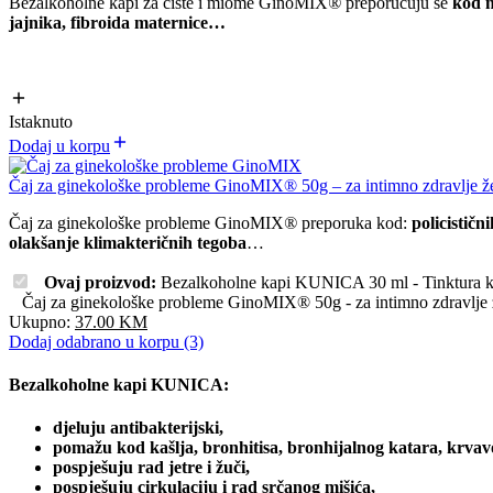
Bezalkoholne kapi za ciste i miome GinoMIX
®
preporučuju se
kod
jajnika, f
ibroida maternice…
Istaknuto
Dodaj u korpu
Čaj za ginekološke probleme GinoMIX® 50g – za intimno zdravlje ž
Čaj za ginekološke probleme GinoMIX
®
preporuka kod:
policističn
olakšanje klimakteričnih tegoba
…
Ovaj proizvod:
Bezalkoholne kapi KUNICA 30 ml - Tinktura 
Čaj za ginekološke probleme GinoMIX® 50g - za intimno zdravlje
Ukupno:
37.00
KM
Dodaj odabrano u korpu (3)
Bezalkoholne kapi KUNICA:
djeluju antibakterijski,
pomažu kod kašlja, bronhitisa, bronhijalnog katara, krvavog
pospješuju rad jetre i žuči,
pospješuju cirkulaciju i rad srčanog mišića,