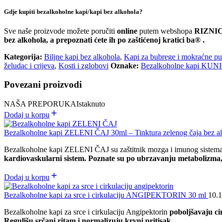
Gdje kupiti bezalkoholne kapi/kapi bez alkohola?
Sve naše proizvode možete poručiti
online
putem webshopa
RIZNI
bez alkohola, a prepoznati ćete ih po zaštićenoj kratici ba® .
Kategorija:
Biljne kapi bez alkohola
,
Kapi za bubrege i mokraćne pu
želudac i crijeva
,
Kosti i zglobovi
Oznake:
Bezalkoholne kapi KUN
Povezani proizvodi
NAŠA PREPORUKA
Istaknuto
Dodaj u korpu
Bezalkoholne kapi ZELENI ČAJ 30ml – Tinktura zelenog čaja bez a
Bezalkoholne kapi ZELENI ČAJ su zaštitnik mozga i imunog sistem
kardiovaskularni sistem. Poznate su po ubrzavanju metabolizma, 
Dodaj u korpu
Bezalkoholne kapi za srce i cirkulaciju ANGIPEKTORIN 30 ml
10.
Bezalkoholne kapi za srce i cirkulaciju Angipektorin
poboljšavaju ci
Regulišu srčani ritam i normalizuju krvni pritisak.