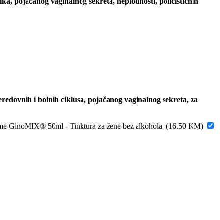
nika,
pojačanog vaginalnog sekreta, neplodnosti, policističnih
neredovnih i bolnih ciklusa, pojačanog vaginalnog sekreta, za
iome GinoMIX® 50ml - Tinktura za žene bez alkohola
(
16.50
KM
)