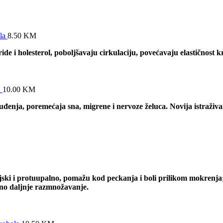
ola
8.50
KM
eride i holesterol, poboljšavaju cirkulaciju, povećavaju elastičnost k
a
10.00
KM
đenja, poremećaja sna, migrene i nervoze želuca. Novija istraživan
jski i protuupalno, p
omažu kod peckanja i boli prilikom mokrenja;
jeno daljnje razmnožavanje.