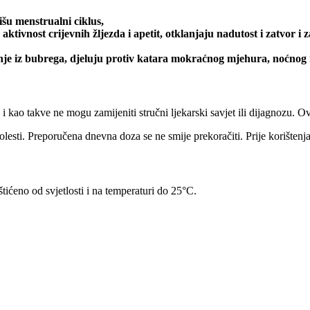
u menstrualni ciklus,
ktivnost crijevnih žljezda i apetit, otklanjaju nadutost i zatvor i
enje iz bubrega, djeluju protiv katara mokraćnog mjehura, noćnog
, i kao takve ne mogu zamijeniti stručni ljekarski savjet ili dijagnozu. 
 bolesti. Preporučena dnevna doza se ne smije prekoračiti. Prije korište
ićeno od svjetlosti i na temperaturi do 25°C.