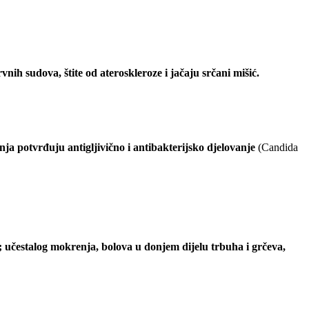
rvnih sudova, štite od ateroskleroze i jačaju srčani mišić.
ja potvrđuju antigljivično i antibakterijsko djelovanje
(Candida
 učestalog mokrenja, bolova u donjem dijelu trbuha i grčeva,