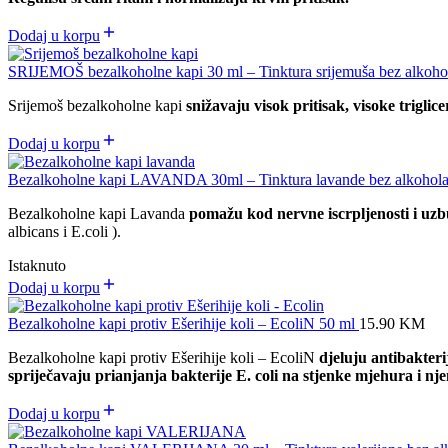
Dodaj u korpu
SRIJEMOŠ bezalkoholne kapi 30 ml – Tinktura srijemuša bez alkoh
Srijemoš bezalkoholne kapi
snižavaju visok pritisak, visoke triglic
Dodaj u korpu
Bezalkoholne kapi LAVANDA 30ml – Tinktura lavande bez alkohol
Bezalkoholne kapi Lavanda
pomažu kod nervne iscrpljenosti i uzbu
albicans i E.coli ).
Istaknuto
Dodaj u korpu
Bezalkoholne kapi protiv Ešerihije koli – EcoliN 50 ml
15.90
KM
Bezalkoholne kapi protiv Ešerihije koli – EcoliN
djeluju antibakteri
spriječavaju prianjanja bakterije E. coli na stjenke mjehura i n
Dodaj u korpu