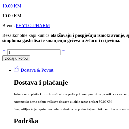
10.00
KM
10.00
KM
Brend:
PHYTO-PHARM
Bezalkoholne kapi kunica
olakšavaju i pospješuju izmokravanje, 
simptoma gastritisa te smanjenju grčeva u želucu i crijevima.
Bezalkoholne
kapi
Dodaj u korpu
KUNICA
30
Dostava & Povrat
ml
-
Dostava i plaćanje
Tinktura
kunice
bez
Jednostavno platite kuriru iz službe brze pošte prilikom preuzimanja artikla na zadanoj
alkohola
količina
Automatski ćemo odbiti troškove dostave ukoliko iznos prelazi 50,00KM.
Sve pošiljke koje zaprimimo radnim danima do podne šaljemo isti dan. U skladu sa ovi
Podrška