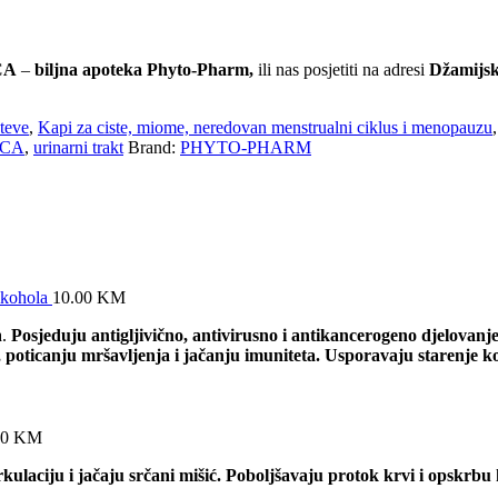
CA
–
biljna apoteka Phyto-Pharm,
ili nas posjetiti na adresi
Džamijska
teve
,
Kapi za ciste, miome, neredovan menstrualni ciklus i menopauzu
ICA
,
urinarni trakt
Brand:
PHYTO-PHARM
lkohola
10.00
KM
a.
Posjeduju antigljivično, antivirusno i antikancerogeno djelovanje
poticanju mršavljenja i jačanju imuniteta. Usporavaju starenje k
10
KM
rkulaciju i jačaju srčani mišić. Poboljšavaju protok krvi i opskrbu 