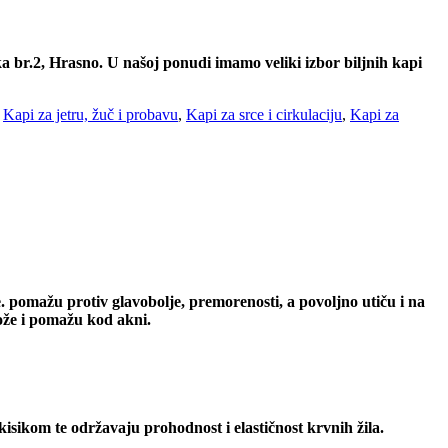
 br.2, Hrasno. U našoj ponudi imamo veliki izbor biljnih kapi
,
Kapi za jetru, žuč i probavu
,
Kapi za srce i cirkulaciju
,
Kapi za
. p
omažu protiv glavobolje, premorenosti, a povoljno utiču i na
ože i pomažu kod akni.
kisikom te održavaju prohodnost i elastičnost krvnih žila.