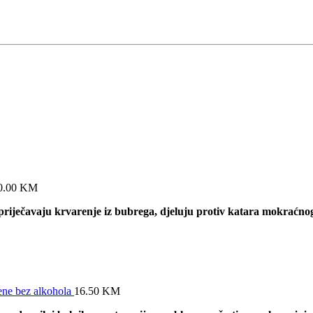
0.00
KM
spriječavaju krvarenje iz bubrega, djeluju protiv katara mokrać
ene bez alkohola
16.50
KM