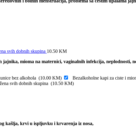
neredovnih i bolnih menstruacija,
problema sa čestim upalama jaj
ena svih dobnih skupina
10.50
KM
ih jajnika, mioma na maternici, vaginalnih infekcija, neplodnosti, 
kunice bez alkohola
(
10.00
KM
)
Bezalkoholne kapi za ciste i m
 žena svih dobnih skupina
(
10.50
KM
)
 kašlja, krvi u ispljuvku i krvarenja iz nosa,