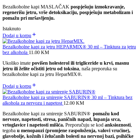
Bezalkoholne kapi MASLAČAK
pospješuju izmokravanje,
regenerišu jetru, vrše detoksikaciju, pospješuju metabolizam i
pomažu pri mršavljenju.
Istaknuto
Dodaj u korpu
Bezalkoholne kapi za jetru HEPARMIX® 30 ml – Tinktura za jetru
bez alkohola
11.00
KM
Ukoliko imate
povišen holesterol ili trigliceride u krvi, masnu
jetru ili želite očistiti jetru od toksina
, naša preporuka su
bezalkoholne kapi za jetru HeparMIX
®
.
Dodaj u korpu
Bezalkoholne kapi za smirenje SABURIN® 30 ml – Tinktura bez
alkohola za nervozu i napetost
12.00
KM
Bezalkoholne kapi za smirenje SABURIN®
pomažu kod
nervoze, napetosti, stresa, paničnih napad, lupanja srca,
vrtoglavice i napetosti mišića.
Preporučuju se kod
anksioznosti
,
tegoba
u menopauzi (promjene raspoloženja, valovi vrućine),
glavobolje, kožnih i želučanih bolesti na nervnoj bazi, psihičke