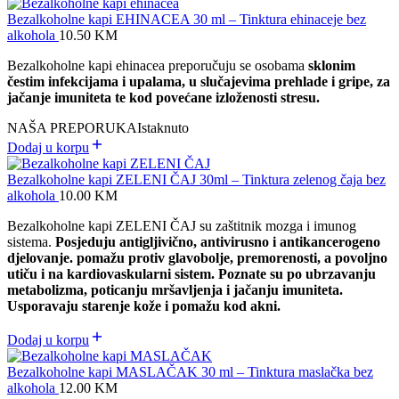
Bezalkoholne kapi EHINACEA 30 ml – Tinktura ehinaceje bez
alkohola
10.50
KM
Bezalkoholne kapi ehinacea preporučuju se osobama
sklonim
čestim infekcijama i upalama, u slučajevima prehlade i gripe, za
jačanje imuniteta te kod povećane izloženosti stresu.
NAŠA PREPORUKA
Istaknuto
Dodaj u korpu
Bezalkoholne kapi ZELENI ČAJ 30ml – Tinktura zelenog čaja bez
alkohola
10.00
KM
Bezalkoholne kapi ZELENI ČAJ su zaštitnik mozga i imunog
sistema.
Posjeduju antigljivično, antivirusno i antikancerogeno
djelovanje. p
omažu protiv glavobolje, premorenosti, a povoljno
utiču i na kardiovaskularni sistem. Poznate su po ubrzavanju
metabolizma, poticanju mršavljenja i jačanju imuniteta.
Usporavaju starenje kože i pomažu kod akni.
Dodaj u korpu
Bezalkoholne kapi MASLAČAK 30 ml – Tinktura maslačka bez
alkohola
12.00
KM