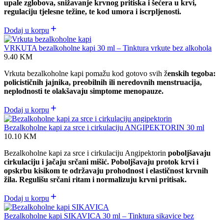
upale zglobova, sn
ižavanje krvnog pritiska i šećera u krvi,
regulaciju tjelesne težine, te kod umora i iscrpljenosti.
Dodaj u korpu
VRKUTA bezalkoholne kapi 30 ml – Tinktura vrkute bez alkohola
9.40
KM
Vrkuta bezalkoholne kapi pomažu kod gotovo svih ž
enskih tegoba:
policističnih jajnika, preobilnih ili neredovnih menstruacija,
neplodnosti te olakšavaju simptome menopauze.
Dodaj u korpu
Bezalkoholne kapi za srce i cirkulaciju ANGIPEKTORIN 30 ml
10.10
KM
Bezalkoholne kapi za srce i cirkulaciju Angipektorin
poboljšavaju
cirkulaciju i jačaju srčani mišić. Poboljšavaju protok krvi i
opskrbu kisikom te održavaju prohodnost i elastičnost krvnih
žila. Regulišu srčani ritam i normalizuju krvni pritisak.
Dodaj u korpu
Bezalkoholne kapi SIKAVICA 30 ml – Tinktura sikavice bez