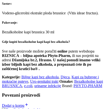
Sastav:
Vodeno-glicerolni ekstrakt ploda brusnice (Vitis ideae fructus).
Pakovanje:
Bezalkoholne kapi brusnica 30 ml
Gdje kupiti bezalkoholne kapi/kapi bez alkohola?
Sve naše proizvode možete poručiti
online
putem webshopa
RIZNICA
–
biljna apoteka Phyto-Pharm,
ili nas posjetiti na
adresi
Džamijska br.2, Hrasno. U našoj ponudi imamo veliki
izbor biljnih kapi bez alkohola, a prepoznati ćete ih po
zaštićenoj kratici ba® .
Kategorije:
Biljne kapi bez alkohola
,
Djeca
,
Kapi za bubrege i
mokraćne puteve
,
Uro-genitalni trakt
Oznake:
Bezalkoholne kapi
BRUSNICA
,
e.coli
,
urinarne infekcije
Brand:
PHYTO-PHARM
Povezani proizvodi
Dodaj u korpu