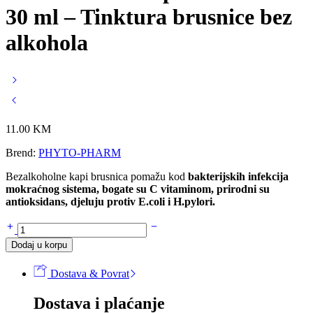
30 ml – Tinktura brusnice bez
alkohola
11.00
KM
Brend:
PHYTO-PHARM
Bezalkoholne kapi brusnica pomažu kod
bakterijskih infekcija
mokraćnog sistema, bogate su C vitaminom, prirodni su
antioksidans, djeluju protiv E.coli i H.pylori.
Bezalkoholne
kapi
Dodaj u korpu
BRUSNICA
30
Dostava & Povrat
ml
-
Dostava i plaćanje
Tinktura
brusnice