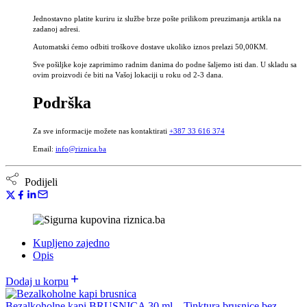
bez
Jednostavno platite kuriru iz službe brze pošte prilikom preuzimanja artikla na
alkohola
zadanoj adresi.
količina
Automatski ćemo odbiti troškove dostave ukoliko iznos prelazi 50,00KM.
Sve pošiljke koje zaprimimo radnim danima do podne šaljemo isti dan. U skladu sa
ovim proizvodi će biti na Vašoj lokaciji u roku od 2-3 dana.
Podrška
Za sve informacije možete nas kontaktirati
+387 33 616 374
Email:
info@riznica.ba
Podijeli
Kupljeno zajedno
Opis
Dodaj u korpu
Bezalkoholne kapi BRUSNICA 30 ml – Tinktura brusnice bez