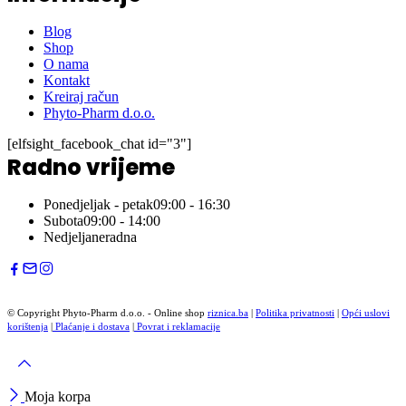
Blog
Shop
O nama
Kontakt
Kreiraj račun
Phyto-Pharm d.o.o.
[elfsight_facebook_chat id="3"]
Radno vrijeme
Ponedjeljak - petak
09:00 - 16:30
Subota
09:00 - 14:00
Nedjelja
neradna
© Copyright Phyto-Pharm d.o.o. - Online shop
riznica.ba
|
Politika privatnosti
|
Opći uslovi
korištenja
|
Plaćanje i dostava
|
Povrat i reklamacije
Moja korpa