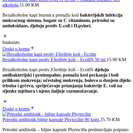
alkohola
11.00
KM
Bezalkoholne kapi brusnica pomažu kod
bakterijskih infekcija
mokraćnog sistema, bogate su C vitaminom, prirodni su
antioksidans, djeluju protiv E.coli i H.pylori.
Istaknuto
Dodaj u korpu
Bezalkoholne kapi protiv Ešerihije koli – EcoliN 50 ml
15.90
KM
Bezalkoholne kapi protiv Ešerihije koli – EcoliN
djeluju
antibakterijski i protuupalno, p
omažu kod peckanja i boli
prilikom mokrenja; učestalog mokrenja, bolova u donjem dijelu
trbuha i grčeva,
spriječavaju prianjanja bakterije E. coli na
stjenke mjehura i njeno daljnje razmnožavanje.
Dodaj u korpu
Prirodni antibiotik biljne kapsule Phytocilin 90 kom
25.70
KM
Prirodni antibiotik – biljne kapsule Phytocilin predstavljaju potpuno