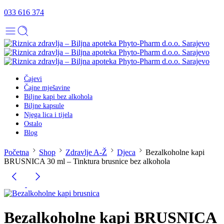
033 616 374
Čajevi
Čajne mješavine
Biljne kapi bez alkohola
Biljne kapsule
Njega lica i tijela
Ostalo
Blog
Početna
Shop
Zdravlje A-Ž
Djeca
Bezalkoholne kapi
BRUSNICA 30 ml – Tinktura brusnice bez alkohola
Bezalkoholne kapi BRUSNICA