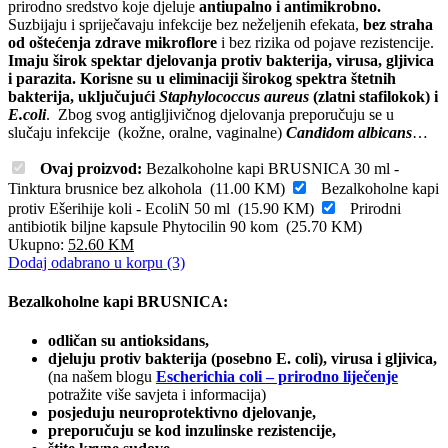
prirodno sredstvo koje djeluje
antiupalno i antimikrobno.
Suzbijaju i spriječavaju infekcije bez neželjenih efekata,
bez straha
od oštećenja zdrave mikroflore
i bez rizika od pojave rezistencije.
Imaju širok spektar djelovanja protiv bakterija, virusa, gljivica
i parazita. Korisne su u eliminaciji širokog spektra štetnih
bakterija, uključujući
Staphylococcus aureus
(zlatni stafilokok) i
E.coli
. Zbog svog antigljivičnog djelovanja preporučuju se u
slučaju infekcije (kožne, oralne, vaginalne)
Candidom albicans
…
Ovaj proizvod:
Bezalkoholne kapi BRUSNICA 30 ml -
Tinktura brusnice bez alkohola
(
11.00
KM
)
Bezalkoholne kapi
protiv Ešerihije koli - EcoliN 50 ml
(
15.90
KM
)
Prirodni
antibiotik biljne kapsule Phytocilin 90 kom
(
25.70
KM
)
Ukupno:
52.60
KM
Dodaj odabrano u korpu (3)
Bezalkoholne kapi BRUSNICA:
odličan su antioksidans,
djeluju protiv bakterija (posebno E. coli), virusa i gljivica,
(na našem blogu
Escherichia coli – prirodno liječenje
potražite više savjeta i informacija)
posjeduju neuroprotektivno djelovanje,
preporučuju se kod inzulinske rezistencije,