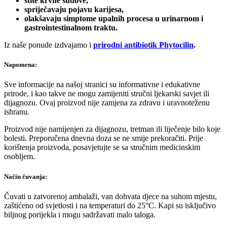
štite krvne sudove,
spriječavaju pojavu karijesa,
olakšavaju simptome upalnih procesa u urinarnom i
gastrointestinalnom traktu.
Iz naše ponude izdvajamo i
prirodni antibiotik Phytocilin
.
Napomena:
Sve informacije na našoj stranici su informativne i edukativne
prirode, i kao takve ne mogu zamijeniti stručni ljekarski savjet ili
dijagnozu. Ovaj proizvod nije zamjena za zdravu i uravnoteženu
ishranu.
Proizvod nije namijenjen za dijagnozu, tretman ili liječenje bilo koje
bolesti. Preporučena dnevna doza se ne smije prekoračiti. Prije
korištenja proizvoda, posavjetujte se sa stručnim medicinskim
osobljem.
Način čuvanja:
Čuvati u zatvorenoj ambalaži, van dohvata djece na suhom mjestu,
zaštićeno od svjetlosti i na temperaturi do 25°C. Kapi su isključivo
biljnog porijekla i mogu sadržavati malo taloga.