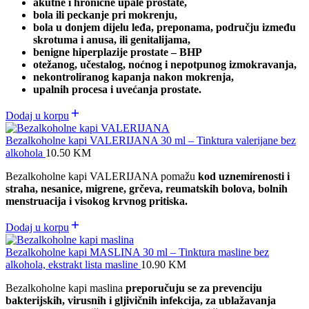
akutne i hronične upale prostate,
bola ili peckanje pri mokrenju,
bola u donjem dijelu leđa, preponama, području između
skrotuma i anusa, ili genitalijama,
benigne hiperplazije prostate – BHP
otežanog, učestalog, noćnog i nepotpunog izmokravanja,
nekontroliranog kapanja nakon mokrenja,
upalnih procesa i uvećanja prostate.
Dodaj u korpu
Bezalkoholne kapi VALERIJANA 30 ml – Tinktura valerijane bez
alkohola
10.50
KM
Bezalkoholne kapi VALERIJANA pomažu
kod uznemirenosti i
straha, nesanice, migrene, grčeva, reumatskih bolova, bolnih
menstruacija i visokog krvnog pritiska.
Dodaj u korpu
Bezalkoholne kapi MASLINA 30 ml – Tinktura masline bez
alkohola, ekstrakt lista masline
10.90
KM
Bezalkoholne kapi maslina
preporučuju se za prevenciju
bakterijskih, virusnih i gljivičnih infekcija, za ublažavanja