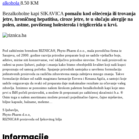
alkohola
8.50
KM
Bezalkoholne kapi SIKAVICA
pomažu kod oštećenja ili trovanja
jetre, hroničnog hepatitisa, ciroze jetre, te u slučaju alergije na
polen, astme, povišenog holesterola i triglicerida u krvi.
Pod zaštićenim brendom RIZNICA®, Phyto-Pharm d.o.o., mala porodična firma iz
Sarajeva, od 2000. godine razvija prirodne preparate koji ne sadrže vještačke boje,
aditive, mirise niti konzervanse, već isključivo prirodne sirovine. Svi naši proizvodi su
rađeni sa puno ljubavi, pažnje i znanja kako bismo obezbjedili kvalitet koji naši kupci
prepoznaju od samog početka. Spajanje prirodnih sastojaka u savršenu formulaciju
jedinstvenih proizvoda za različita zdravstvena stanja zahtijeva mnogo znanja. Takve
formulacije dolaze od naših magistara farmacije Envera i Kenana Agića, a sastojci koje
sadrže osiguravaju da svaki od preparata daje maksimalne rezultate za očuvanje vašeg
zdravlja. Iznimno se ponosimo našom širokom paletom bezalkoholnih kapi koje smo
prvi u BiH počeli proizvoditi, a možete ih prepoznati po zaštićenoj skraćenici b.a. ®
Osim toga u našem asortimanu možete pronaći pojedinačne čajeve, čajne mješavine,
biljne kapsule, balzame, meleme…
S ljubavlju,
Phyto-Pharm d.o.o,
RIZNICA® proizvoda od ljekovitog bilja
Informacije