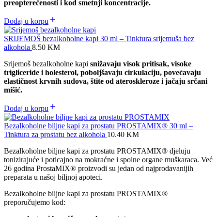
preopterećenosti i kod smetnji koncentracije.
Dodaj u korpu
SRIJEMOŠ bezalkoholne kapi 30 ml – Tinktura srijemuša bez
alkohola
8.50
KM
Srijemoš bezalkoholne kapi
snižavaju visok pritisak, visoke
trigliceride i holesterol, poboljšavaju cirkulaciju, povećavaju
elastičnost krvnih sudova, štite od ateroskleroze i jačaju srčani
mišić.
Dodaj u korpu
Bezalkoholne biljne kapi za prostatu PROSTAMIX® 30 ml –
Tinktura za prostatu bez alkohola
10.40
KM
Bezalkoholne biljne kapi za prostatu PROSTAMIX® djeluju
tonizirajuće i poticajno na mokraćne i spolne organe muškaraca. Već
26 godina ProstaMIX® proizvodi su jedan od najprodavanijih
preparata u našoj biljnoj apoteci.
Bezalkoholne biljne kapi za prostatu PROSTAMIX®
preporučujemo kod: