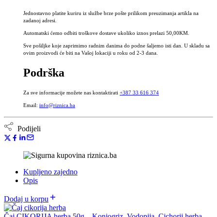
herba
Jednostavno platite kuriru iz službe brze pošte prilikom preuzimanja artikla na
količina
zadanoj adresi.
Automatski ćemo odbiti troškove dostave ukoliko iznos prelazi 50,00KM.
Sve pošiljke koje zaprimimo radnim danima do podne šaljemo isti dan. U skladu sa
ovim proizvodi će biti na Vašoj lokaciji u roku od 2-3 dana.
Podrška
Za sve informacije možete nas kontaktirati
+387 33 616 374
Email:
info@riznica.ba
Podijeli
Kupljeno zajedno
Opis
Dodaj u korpu
Čaj CIKORIJA herba 50g – Konjogriz, Vodopija, Cichorii herba