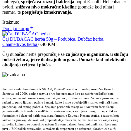
bubrega),
spriječava razvoj bakterija
poput E. coli i Helicobacter
pylori,
snižava nivo mokraćne kiseline
(pomaže kod gihta i
reume), te
pospješuje izmokravanje.
Istaknuto
Dodaj u korpu
Čaj DUBAČAC herba 50g – Podubica, Dubčac herba,
Chamedryos herba
6.40
KM
Čaj dubačac herba preporučuje se
za jačanje organizma, u slučaju
bolesti želuca, jetre ili disajnih organa. Pomaže kod infektivnih
oboljenja crijeva i pluća.
Pod zaštićenim brendom RIZNICA®, Phyto-Pharm d.o.o., mala porodična firma iz
Sarajeva, od 2000. godine razvija prirodne preparate koji ne sadrže vještačke boje,
aditive, mirise niti konzervanse, već isključivo prirodne sirovine. Svi naši proizvodi su
rađeni sa puno ljubavi, pažnje i znanja kako bismo obezbjedili kvalitet koji naši kupci
prepoznaju od samog početka. Spajanje prirodnih sastojaka u savršenu formulaciju
jedinstvenih proizvoda za različita zdravstvena stanja zahtijeva mnogo znanja. Takve
formulacije dolaze od naših magistara farmacije Envera i Kenana Agića, a sastojci koje
sadrže osiguravaju da svaki od preparata daje maksimalne rezultate za očuvanje vašeg
zdravlja. Iznimno se ponosimo našom širokom paletom bezalkoholnih kapi koje smo
prvi u BiH počeli proizvoditi, a možete ih prepoznati po zaštićenoj skraćenici b.a. ®