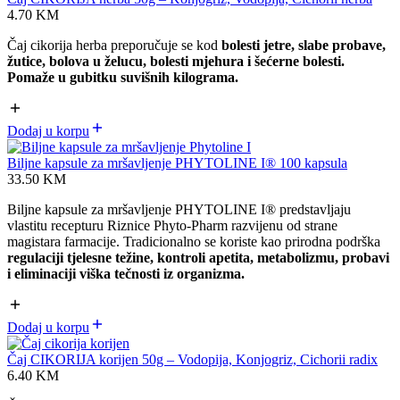
4.70
KM
Čaj cikorija herba preporučuje se kod
bolesti jetre, slabe probave,
žutice, bolova u želucu, bolesti mjehura i šećerne bolesti.
Pomaže u gubitku suvišnih kilograma.
Dodaj u korpu
Biljne kapsule za mršavljenje PHYTOLINE I® 100 kapsula
33.50
KM
Biljne kapsule za mršavljenje PHYTOLINE I® predstavljaju
vlastitu recepturu Riznice Phyto-Pharm razvijenu od strane
magistara farmacije. Tradicionalno se koriste kao prirodna podrška
regulaciji tjelesne težine, kontroli apetita, metabolizmu, probavi
i eliminaciji viška tečnosti iz organizma.
Dodaj u korpu
Čaj CIKORIJA korijen 50g – Vodopija, Konjogriz, Cichorii radix
6.40
KM