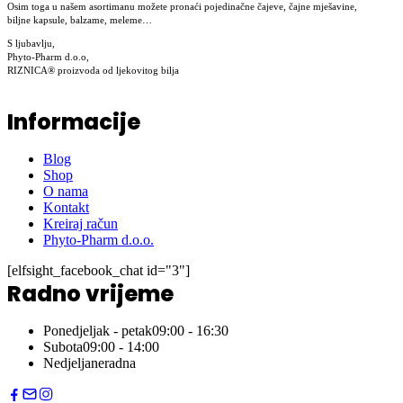
Osim toga u našem asortimanu možete pronaći pojedinačne čajeve, čajne mješavine,
biljne kapsule, balzame, meleme…
S ljubavlju,
Phyto-Pharm d.o.o,
RIZNICA® proizvoda od ljekovitog bilja
Informacije
Blog
Shop
O nama
Kontakt
Kreiraj račun
Phyto-Pharm d.o.o.
[elfsight_facebook_chat id="3"]
Radno vrijeme
Ponedjeljak - petak
09:00 - 16:30
Subota
09:00 - 14:00
Nedjelja
neradna