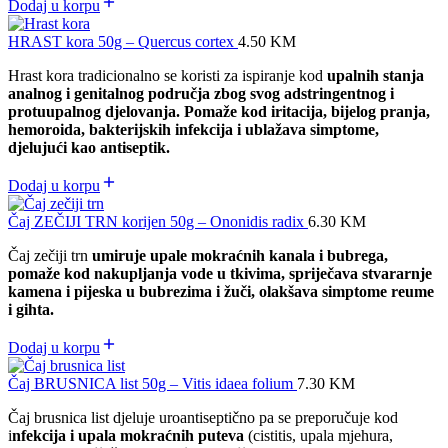
Dodaj u korpu
HRAST kora 50g – Quercus cortex
4.50
KM
Hrast kora tradicionalno se koristi za ispiranje kod
upalnih stanja
analnog i genitalnog područja zbog svog adstringentnog i
protuupalnog djelovanja. Pomaže kod iritacija, bijelog pranja,
hemoroida, bakterijskih infekcija i ublažava simptome,
djelujući kao antiseptik.
Dodaj u korpu
Čaj ZEČIJI TRN korijen 50g – Ononidis radix
6.30
KM
Čaj zečiji trn
umiruje upale mokraćnih kanala i bubrega,
pomaže kod nakupljanja vode u tkivima, spriječava stvararnje
kamena i pijeska u bubrezima i žuči, olakšava simptome reume
i gihta.
Dodaj u korpu
Čaj BRUSNICA list 50g – Vitis idaea folium
7.30
KM
Čaj brusnica list djeluje uroantiseptično pa se preporučuje kod
i
nfekcija i upala mokraćnih puteva
(cistitis, upala mjehura,