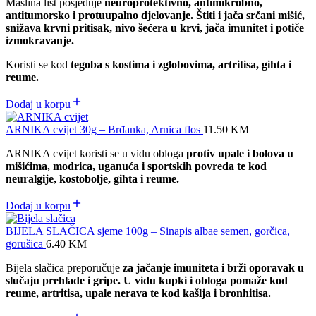
Maslina list posjeduje
neuroprotektivno, antimikrobno,
antitumorsko i protuupalno djelovanje. Štiti i jača srčani mišić,
snižava krvni pritisak, nivo šećera u krvi, jača imunitet i potiče
izmokravanje.
Koristi se kod
tegoba s kostima i zglobovima, artritisa, gihta i
reume.
Dodaj u korpu
ARNIKA cvijet 30g – Brđanka, Arnica flos
11.50
KM
ARNIKA cvijet koristi se u vidu obloga
protiv upale i bolova u
mišićima, modrica, uganuća i sportskih povreda te kod
neuralgije, kostobolje, gihta i reume.
Dodaj u korpu
BIJELA SLAČICA sjeme 100g – Sinapis albae semen, gorčica,
gorušica
6.40
KM
Bijela slačica preporučuje
za jačanje imuniteta i brži oporavak u
slučaju prehlade i gripe. U vidu kupki i obloga pomaže kod
reume, artritisa, upale nerava te kod kašlja i bronhitisa.