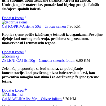
usne šupljine, upale želučane sluznice i čireva na želucu.
Umiruje upale maternice, pomaže kod bijelog pranja i lakših
slučajeva spolnih bolesti.
Dodaj u korpu
Čaj KOPRIVA sjeme 50g – Urticae semen
7.90
KM
Kopriva sjeme
potiče izlučivanje tečnosti iz organizma. Povoljno
djeluje kod noćnog mokrenja, problema sa prostatom,
malokrvnosti i reumatskih tegoba.
Dodaj u korpu
ZELENI ČAJ list 50g – Camellia sinensis folium
6.00
KM
Zeleni čaj preporučuje se
kod umora, za poboljšanje
koncentracije, kod povišenog nivoa holesterola u krvi, kao
preventiva mnogim bolestima i za održavanje željene tjelesne
težine.
Dodaj u korpu
Čaj MASLINA list 50g – Olivae folium
5.70
KM