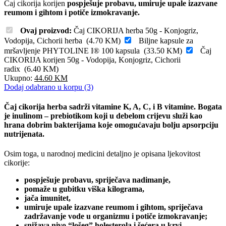
Čaj cikorija korijen
pospješuje probavu, umiruje upale izazvane
reumom i gihtom i potiče izmokravanje.
Ovaj proizvod:
Čaj CIKORIJA herba 50g - Konjogriz,
Vodopija, Cichorii herba
(
4.70
KM
)
Biljne kapsule za
mršavljenje PHYTOLINE I® 100 kapsula
(
33.50
KM
)
Čaj
CIKORIJA korijen 50g - Vodopija, Konjogriz, Cichorii
radix
(
6.40
KM
)
Ukupno:
44.60
KM
Dodaj odabrano u korpu (3)
Čaj cikorija herba sadrži
vitamine K, A, C, i B vitamine
. Bogata
je inulinom – prebiotikom koji u debelom crijevu služi kao
hrana dobrim bakterijama koje omogućavaju bolju apsorpciju
nutrijenata.
Osim toga, u narodnoj medicini detaljno je opisana ljekovitost
cikorije:
pospješuje probavu, spriječava nadimanje,
pomaže u gubitku viška kilograma,
jača imunitet,
umiruje upale izazvane reumom i gihtom, spriječava
zadržavanje vode u organizmu i potiče izmokravanje;
snižava nivo “lošeg” holesterola i šećera u krvi,