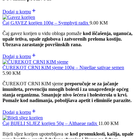
Dodaj u korpu
Čaj GAVEZ korijen 100g – Symphyti radix
9.00
KM
Čaj gavez korijen u vidu obloga pomaže
kod iščašenja, uganuća,
upale tetiva, upale zglobova i zatvorenih preloma kostiju.
Ubrzava zarastanje površinskih rana.
Dodaj u korpu
ČUREKOT CRNI KIM sjeme 100g – Nigellae sativae semen
5.90
KM
ČUREKOT CRNI KIM sjeme
preporučuje se za jačanje
imuniteta, prevenciju mnogih bolesti i za unapređenje općeg
stanja organizma. Smanjuje nivo šećera i holesterola u krvi.
Pomaže kod nadimanja, poboljšava apetit i eliminiše parazite.
Dodaj u korpu
Čaj BIJELI SLJEZ korijen 50g – Althaeae radix
11.00
KM
Bijeli sljez korijen upotrebljava se
kod promuklosti, kašlja, upale