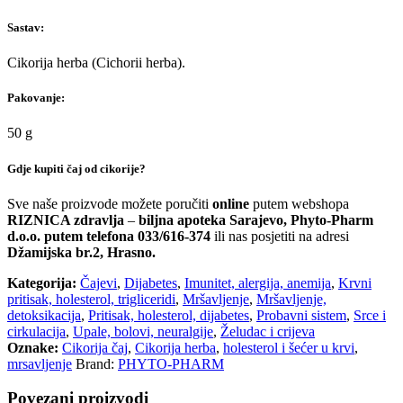
Sastav:
Cikorija herba (Cichorii herba).
Pakovanje:
50 g
Gdje kupiti čaj od cikorije?
Sve naše proizvode možete poručiti
online
putem webshopa
RIZNICA zdravlja
–
biljna apoteka Sarajevo, Phyto-Pharm
d.o.o. putem telefona 033/616-374
ili nas posjetiti na adresi
Džamijska br.2, Hrasno.
Kategorija:
Čajevi
,
Dijabetes
,
Imunitet, alergija, anemija
,
Krvni
pritisak, holesterol, trigliceridi
,
Mršavljenje
,
Mršavljenje,
detoksikacija
,
Pritisak, holesterol, dijabetes
,
Probavni sistem
,
Srce i
cirkulacija
,
Upale, bolovi, neuralgije
,
Želudac i crijeva
Oznake:
Cikorija čaj
,
Cikorija herba
,
holesterol i šećer u krvi
,
mrsavljenje
Brand:
PHYTO-PHARM
Povezani proizvodi