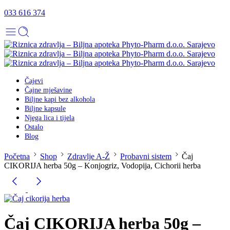
033 616 374
Čajevi
Čajne mješavine
Biljne kapi bez alkohola
Biljne kapsule
Njega lica i tijela
Ostalo
Blog
Početna
Shop
Zdravlje A-Ž
Probavni sistem
Čaj
CIKORIJA herba 50g – Konjogriz, Vodopija, Cichorii herba
Čaj CIKORIJA herba 50g –