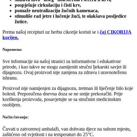
pospješuje cirkulaciju i čisti krv,
pomaže neutralizaciju žučnih kamenaca,
stimuliše rad jetre i lučenje žući, te olakšava posljedice
žutice.
Prema našoj recepturi uz herbu cikorije koristi se i
čaj CIKORIJA
korijen.
Napomena:
Sve informacije na našoj stranici su informativne i edukativne
prirode, i kao takve ne mogu zamijeniti stručni ljekarski savjet ili
dijagnozu. Ovaj proizvod nije zamjena za zdravu i uravnoteženu
ishranu.
Proizvod nije namijenjen za dijagnozu, tretman ili liječenje bilo koje
bolesti. Preporučena dnevna doza se ne smije prekoračiti. Prije
korištenja proizvoda, posavjetujte se sa stručnim medicinskim
osobljem.
Način čuvanja:
Čuvati u zatvorenoj ambalaži, van dohvata djece na suhom mjestu,
zaštićeno od svjetlosti i na temperaturi do 25°C.