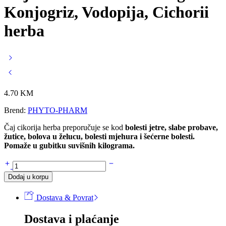
Konjogriz, Vodopija, Cichorii
herba
4.70
KM
Brend:
PHYTO-PHARM
Čaj cikorija herba preporučuje se kod
bolesti jetre, slabe probave,
žutice, bolova u želucu, bolesti mjehura i šećerne bolesti.
Pomaže u gubitku suvišnih kilograma.
Čaj
CIKORIJA
Dodaj u korpu
herba
50g
Dostava & Povrat
-
Konjogriz,
Dostava i plaćanje
Vodopija,
Cichorii