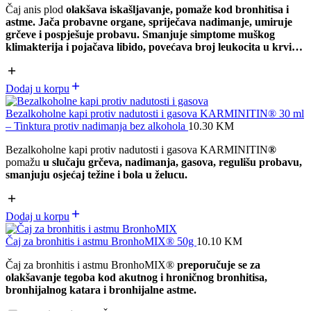
Čaj anis plod
olakšava iskašljavanje, pomaže kod bronhitisa i
astme. Jača probavne organe, spriječava nadimanje, umiruje
grčeve i pospješuje probavu. S
manjuje simptome muškog
klimakterija i pojačava libido,
povećava broj leukocita u krvi…
Dodaj u korpu
Bezalkoholne kapi protiv nadutosti i gasova KARMINITIN® 30 ml
– Tinktura protiv nadimanja bez alkohola
10.30
KM
Bezalkoholne kapi protiv nadutosti i gasova KARMINITIN
®
pomažu
u slučaju grčeva, nadimanja, gasova, regulišu probavu,
smanjuju osjećaj težine i bola u želucu.
Dodaj u korpu
Čaj za bronhitis i astmu BronhoMIX® 50g
10.10
KM
Čaj za bronhitis i astmu BronhoMIX®
preporučuje se za
olakšavanje tegoba kod akutnog i hroničnog bronhitisa,
bronhijalnog katara i bronhijalne astme.