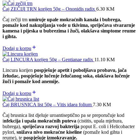
Čaj ZEČIJI TRN korijen 50g – Ononidis radix
6.30
KM
Čaj zečiji trn
umiruje upale mokraćnih kanala i bubrega,
pomaže kod nakupljanja vode u tkivima, spriječava stvararnje
kamena i pijeska u bubrezima i žuči, olakšava simptome reume
i gihta.
Dodaj u korpu
Čaj LINCURA korijen 50g – Gentianae radix
11.10
KM
Lincura korijen
pospješuje apetit i poboljšava probavu, jača
želudac, pospješuje lučenje želučanog soka, olakšava lučenje
žuči i pomaže kod anemije.
Dodaj u korpu
Čaj BRUSNICA list 50g – Vitis idaea folium
7.30
KM
Čaj brusnica list djeluje uroantiseptično pa se preporučuje kod
i
nfekcija i upala mokraćnih puteva
(cistitis, upala mjehura,
bubrega),
spriječava razvoj bakterija
poput E. coli i Helicobacter
pylori,
snižava nivo mokraćne kiseline
(pomaže kod gihta i
reume), te
pospješuje izmokravanje.