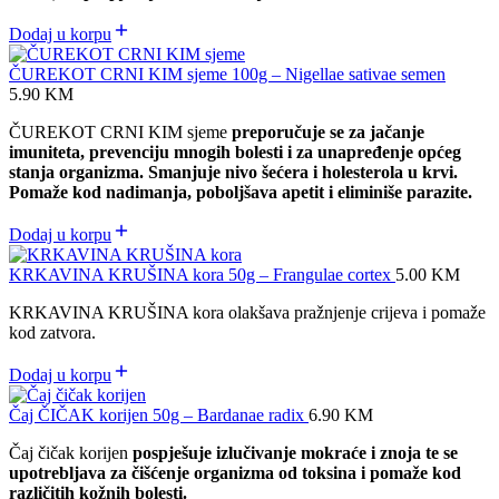
Dodaj u korpu
ČUREKOT CRNI KIM sjeme 100g – Nigellae sativae semen
5.90
KM
ČUREKOT CRNI KIM sjeme
preporučuje se za jačanje
imuniteta, prevenciju mnogih bolesti i za unapređenje općeg
stanja organizma. Smanjuje nivo šećera i holesterola u krvi.
Pomaže kod nadimanja, poboljšava apetit i eliminiše parazite.
Dodaj u korpu
KRKAVINA KRUŠINA kora 50g – Frangulae cortex
5.00
KM
KRKAVINA KRUŠINA kora olakšava pražnjenje crijeva i pomaže
kod zatvora.
Dodaj u korpu
Čaj ČIČAK korijen 50g – Bardanae radix
6.90
KM
Čaj čičak korijen
pospješuje izlučivanje mokraće i znoja te se
upotrebljava za čišćenje organizma od toksina i pomaže kod
različitih kožnih bolesti.