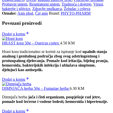
Probavni sistem
,
Respiratorni sistem
,
Trudnoća i dojenje
,
Virusi,
bakterije i gljivice
,
Zdravlje muškarca
,
Želudac i crijeva
Oznake:
Anis plod
,
Čaj anis
Brand:
PHYTO-PHARM
Povezani proizvodi
Dodaj u korpu
HRAST kora 50g – Quercus cortex
4.50
KM
Hrast kora tradicionalno se koristi za ispiranje kod
upalnih stanja
analnog i genitalnog područja zbog svog adstringentnog i
protuupalnog djelovanja. Pomaže kod iritacija, bijelog pranja,
hemoroida, bakterijskih infekcija i ublažava simptome,
djelujući kao antiseptik.
Dodaj u korpu
DIMNJAČA herba 50g – Fumariae herba
6.30
KM
Dimnjača herba
jača i čisti organizam, pospješuje rad jetre,
pomaže kod šećerne i vodene bolesti, hemoroida i hipertenzije.
Dodaj u korpu