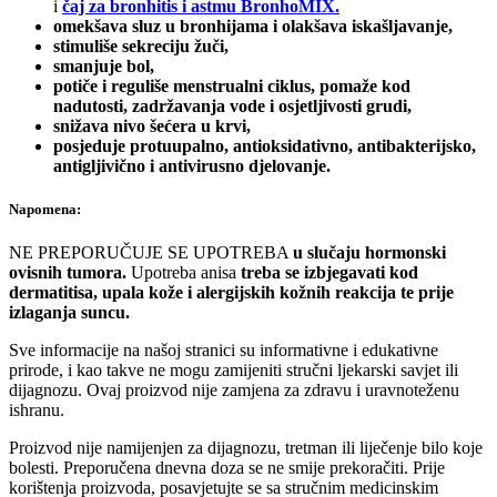
i
čaj za bronhitis i astmu BronhoMIX.
omekšava sluz u bronhijama i olakšava iskašljavanje,
stimuliše sekreciju žuči,
smanjuje bol,
potiče i reguliše menstrualni ciklus, pomaže kod
nadutosti, zadržavanja vode i osjetljivosti grudi,
snižava nivo šećera u krvi,
posjeduje protuupalno, antioksidativno, antibakterijsko,
antigljivično i antivirusno djelovanje.
Napomena:
NE PREPORUČUJE SE UPOTREBA
u slučaju hormonski
ovisnih tumora.
Upotreba anisa
treba se izbjegavati kod
dermatitisa, upala kože i alergijskih kožnih reakcija te prije
izlaganja suncu.
Sve informacije na našoj stranici su informativne i edukativne
prirode, i kao takve ne mogu zamijeniti stručni ljekarski savjet ili
dijagnozu. Ovaj proizvod nije zamjena za zdravu i uravnoteženu
ishranu.
Proizvod nije namijenjen za dijagnozu, tretman ili liječenje bilo koje
bolesti. Preporučena dnevna doza se ne smije prekoračiti. Prije
korištenja proizvoda, posavjetujte se sa stručnim medicinskim