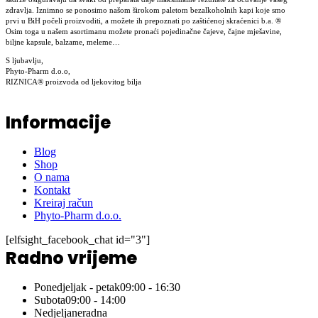
zdravlja. Iznimno se ponosimo našom širokom paletom bezalkoholnih kapi koje smo
prvi u BiH počeli proizvoditi, a možete ih prepoznati po zaštićenoj skraćenici b.a. ®
Osim toga u našem asortimanu možete pronaći pojedinačne čajeve, čajne mješavine,
biljne kapsule, balzame, meleme…
S ljubavlju,
Phyto-Pharm d.o.o,
RIZNICA® proizvoda od ljekovitog bilja
Informacije
Blog
Shop
O nama
Kontakt
Kreiraj račun
Phyto-Pharm d.o.o.
[elfsight_facebook_chat id="3"]
Radno vrijeme
Ponedjeljak - petak
09:00 - 16:30
Subota
09:00 - 14:00
Nedjelja
neradna