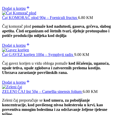
Dodaj u korpu
Čaj KOMORAČ plod 90g – Foeniculi fructus
6.80
KM
Čaj komorač plod
pomaže kod nadutosti, gasova, grčeva, slabog
apetita. Čisti organizam od štetnih tvari, djeluje protuupalno i
potiče produkciju mlijeka kod dojilja
Dodaj u korpu
Čaj GAVEZ korijen 100g – Symphyti radix
9.00
KM
Čaj gavez korijen u vidu obloga pomaže
kod iščašenja, uganuća,
upale tetiva, upale zglobova i zatvorenih preloma kostiju.
Ubrzava zarastanje površinskih rana.
Dodaj u korpu
ZELENI ČAJ list 50g – Camellia sinensis folium
6.00
KM
Zeleni čaj preporučuje se
kod umora, za poboljšanje
koncentracije, kod povišenog nivoa holesterola u krvi, kao
preventiva mnogim bolestima i za održavanje željene tjelesne
težine.