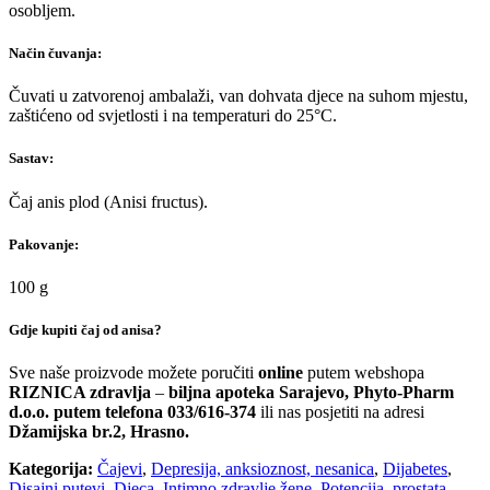
osobljem.
Način čuvanja:
Čuvati u zatvorenoj ambalaži, van dohvata djece na suhom mjestu,
zaštićeno od svjetlosti i na temperaturi do 25°C.
Sastav:
Čaj anis plod (Anisi fructus).
Pakovanje:
100 g
Gdje kupiti čaj od anisa?
Sve naše proizvode možete poručiti
online
putem webshopa
RIZNICA zdravlja
–
biljna apoteka Sarajevo, Phyto-Pharm
d.o.o. putem telefona 033/616-374
ili nas posjetiti na adresi
Džamijska br.2, Hrasno.
Kategorija:
Čajevi
,
Depresija, anksioznost, nesanica
,
Dijabetes
,
Disajni putevi
,
Djeca
,
Intimno zdravlje žene
,
Potencija, prostata
,