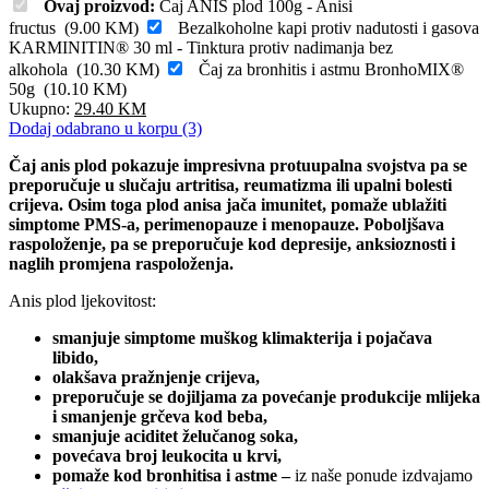
Ovaj proizvod:
Čaj ANIS plod 100g - Anisi
fructus
(
9.00
KM
)
Bezalkoholne kapi protiv nadutosti i gasova
KARMINITIN® 30 ml - Tinktura protiv nadimanja bez
alkohola
(
10.30
KM
)
Čaj za bronhitis i astmu BronhoMIX®
50g
(
10.10
KM
)
Ukupno:
29.40
KM
Dodaj odabrano u korpu (3)
Čaj anis plod pokazuje impresivna protuupalna svojstva pa se
preporučuje u slučaju artritisa, reumatizma ili upalni bolesti
crijeva. Osim toga plod anisa jača imunitet, pomaže ublažiti
simptome PMS-a, perimenopauze i menopauze. Poboljšava
raspoloženje, pa se preporučuje kod depresije, anksioznosti i
naglih promjena raspoloženja.
Anis plod ljekovitost:
smanjuje simptome muškog klimakterija i pojačava
libido,
olakšava pražnjenje crijeva,
preporučuje se dojiljama za povećanje produkcije mlijeka
i smanjenje grčeva kod beba,
smanjuje aciditet želučanog soka,
povećava broj leukocita u krvi,
pomaže kod bronhitisa i astme –
iz naše ponude izdvajamo