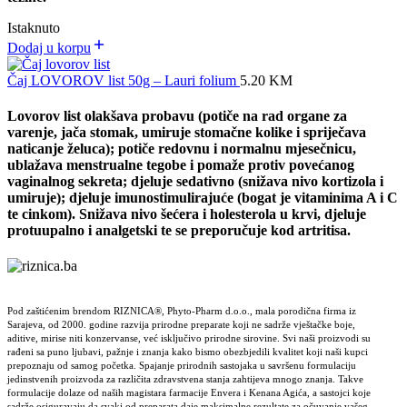
Istaknuto
Dodaj u korpu
Čaj LOVOROV list 50g – Lauri folium
5.20
KM
Lovorov list olakšava probavu (potiče na rad organe za
varenje, jača stomak, umiruje stomačne kolike i spriječava
naticanje želuca); potiče redovnu i normalnu mjesečnicu,
ublažava menstrualne tegobe i pomaže protiv povećanog
vaginalnog sekreta; djeluje sedativno (snižava nivo kortizola i
umiruje); djeluje imunostimulirajuće (bogat je vitaminima A i C
te cinkom). Snižava nivo šećera i holesterola u krvi, djeluje
protuupalno i analgetski te se preporučuje kod artritisa.
Pod zaštićenim brendom RIZNICA®, Phyto-Pharm d.o.o., mala porodična firma iz
Sarajeva, od 2000. godine razvija prirodne preparate koji ne sadrže vještačke boje,
aditive, mirise niti konzervanse, već isključivo prirodne sirovine. Svi naši proizvodi su
rađeni sa puno ljubavi, pažnje i znanja kako bismo obezbjedili kvalitet koji naši kupci
prepoznaju od samog početka. Spajanje prirodnih sastojaka u savršenu formulaciju
jedinstvenih proizvoda za različita zdravstvena stanja zahtijeva mnogo znanja. Takve
formulacije dolaze od naših magistara farmacije Envera i Kenana Agića, a sastojci koje
sadrže osiguravaju da svaki od preparata daje maksimalne rezultate za očuvanje vašeg