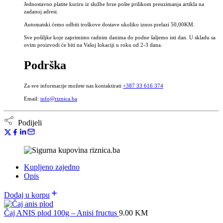
Jednostavno platite kuriru iz službe brze pošte prilikom preuzimanja artikla na
zadanoj adresi.
Automatski ćemo odbiti troškove dostave ukoliko iznos prelazi 50,00KM.
Sve pošiljke koje zaprimimo radnim danima do podne šaljemo isti dan. U skladu sa
ovim proizvodi će biti na Vašoj lokaciji u roku od 2-3 dana.
Podrška
Za sve informacije možete nas kontaktirati
+387 33 616 374
Email:
info@riznica.ba
Podijeli
Kupljeno zajedno
Opis
Dodaj u korpu
Čaj ANIS plod 100g – Anisi fructus
9.00
KM