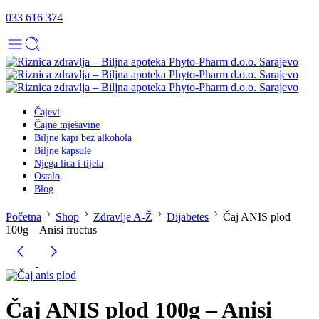
033 616 374
Čajevi
Čajne mješavine
Biljne kapi bez alkohola
Biljne kapsule
Njega lica i tijela
Ostalo
Blog
Početna
Shop
Zdravlje A-Ž
Dijabetes
Čaj ANIS plod
100g – Anisi fructus
Čaj ANIS plod 100g – Anisi