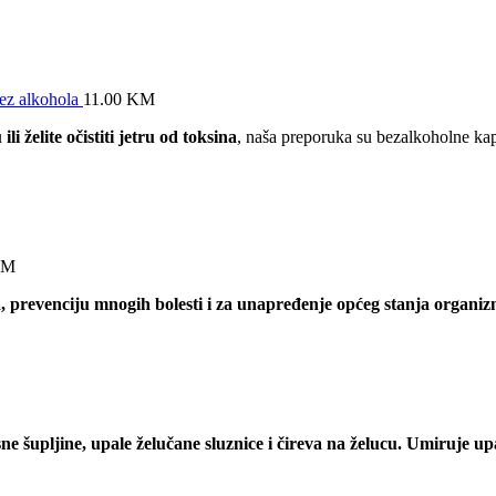
ez alkohola
11.00
KM
ili želite očistiti jetru od toksina
, naša preporuka su bezalkoholne ka
KM
a, prevenciju mnogih bolesti i za unapređenje općeg stanja organiz
ne šupljine, upale želučane sluznice i čireva na želucu. Umiruje up