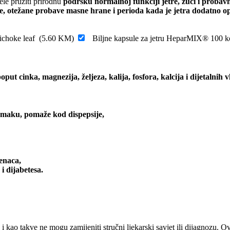
le pružiti prirodnu
podršku normalnoj funkciji jetre, žuči i probav
e, otežane probave masne hrane i perioda kada je jetra dodatno op
ichoke leaf
(
5.60
KM
)
Biljne kapsule za jetru HeparMIX® 100
oput cinka, magnezija, željeza, kalija, fosfora, kalcija i dijetalnih 
tomaku, pomaže kod dispepsije,
enaca,
i dijabetesa.
, i kao takve ne mogu zamijeniti stručni ljekarski savjet ili dijagnozu. 