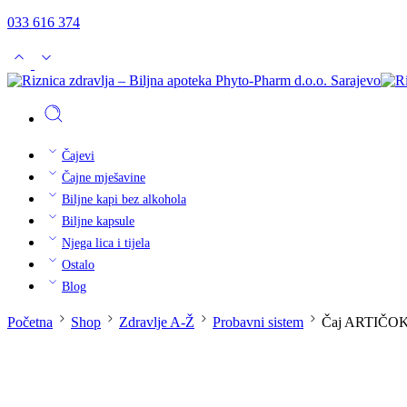
033 616 374
Čajevi
Čajne mješavine
Biljne kapi bez alkohola
Biljne kapsule
Njega lica i tijela
Ostalo
Blog
Početna
Shop
Zdravlje A-Ž
Probavni sistem
Čaj ARTIČOKA 