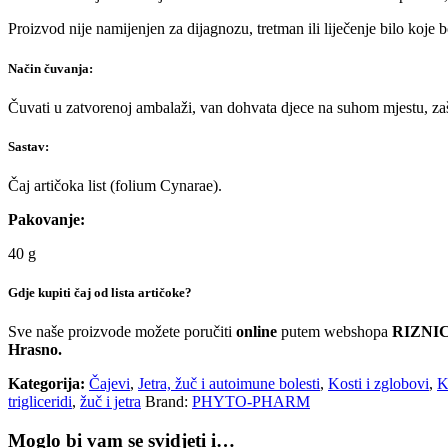
Proizvod nije namijenjen za dijagnozu, tretman ili liječenje bilo koje
Način čuvanja:
Čuvati u zatvorenoj ambalaži, van dohvata djece na suhom mjestu, zašt
Sastav:
Čaj artičoka list (folium Cynarae).
Pakovanje:
40 g
Gdje kupiti čaj od lista artičoke?
Sve naše proizvode možete poručiti
online
putem webshopa
RIZNIC
Hrasno.
Kategorija:
Čajevi
,
Jetra, žuč i autoimune bolesti
,
Kosti i zglobovi
,
K
trigliceridi
,
žuč i jetra
Brand:
PHYTO-PHARM
Moglo bi vam se svidjeti i…