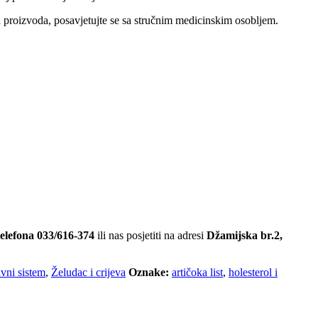
nja proizvoda, posavjetujte se sa stručnim medicinskim osobljem.
telefona 033/616-374
ili nas posjetiti na adresi
Džamijska br.2,
vni sistem
,
Želudac i crijeva
Oznake:
artičoka list
,
holesterol i