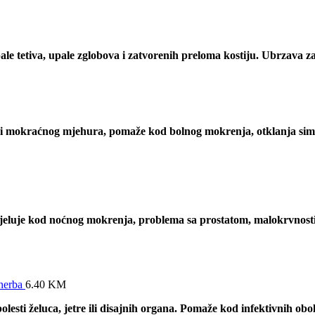
ale tetiva, upale zglobova i zatvorenih preloma kostiju. Ubrzava z
 i mokraćnog mjehura, pomaže kod bolnog mokrenja, otklanja sim
o djeluje kod noćnog mokrenja, problema sa prostatom, malokrvnosti
herba
6.40
KM
lesti želuca, jetre ili disajnih organa. Pomaže kod infektivnih obol