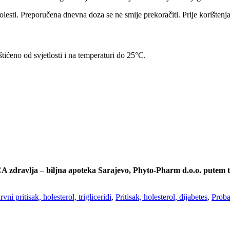
 bolesti. Preporučena dnevna doza se ne smije prekoračiti. Prije korište
ićeno od svjetlosti i na temperaturi do 25°C.
A zdravlja
–
biljna apoteka Sarajevo, Phyto-Pharm d.o.o. putem 
rvni pritisak, holesterol, trigliceridi
,
Pritisak, holesterol, dijabetes
,
Proba