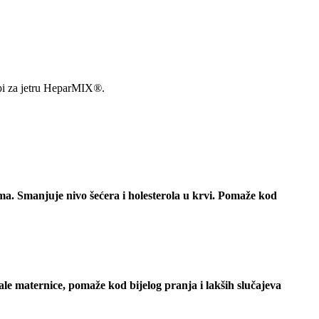
pi za jetru HeparMIX
®
.
ma. Smanjuje nivo šećera i holesterola u krvi. Pomaže kod
ale maternice, pomaže kod bijelog pranja i lakših slučajeva