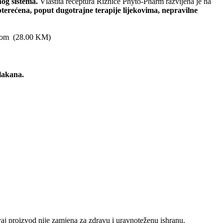
nog sistema.
Vlastita receptura Riznice Phyto-Pharm razvijena je na
terećena, poput dugotrajne terapije lijekovima, nepravilne
 kom
(
28.00
KM
)
vlakana.
Ovaj proizvod nije zamjena za zdravu i uravnoteženu ishranu.