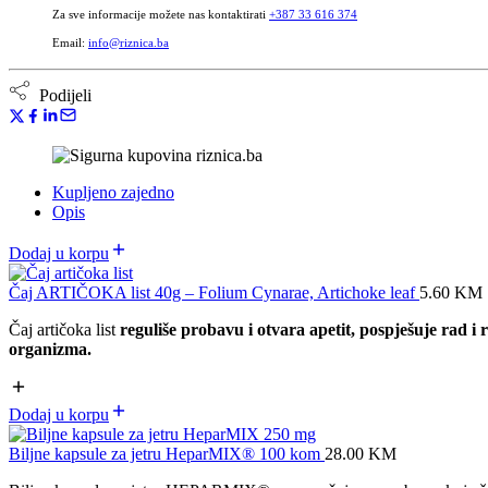
Za sve informacije možete nas kontaktirati
+387 33 616 374
Email:
info@riznica.ba
Podijeli
Kupljeno zajedno
Opis
Dodaj u korpu
Čaj ARTIČOKA list 40g – Folium Cynarae, Artichoke leaf
5.60
KM
Čaj artičoka list
reguliše probavu i otvara apetit, pospješuje rad i 
organizma.
Dodaj u korpu
Biljne kapsule za jetru HeparMIX® 100 kom
28.00
KM