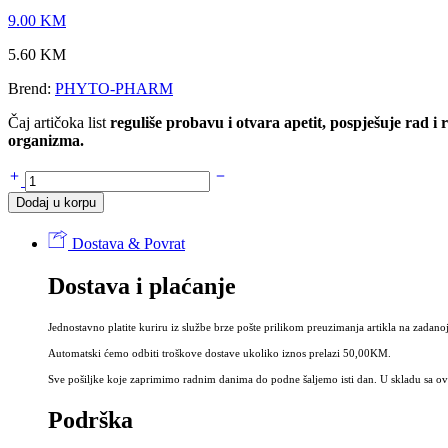
9.00
KM
5.60
KM
Brend:
PHYTO-PHARM
Čaj artičoka list
reguliše probavu i otvara apetit, pospješuje rad i 
organizma.
Čaj
ARTIČOKA
Dodaj u korpu
list
40g
Dostava & Povrat
-
Folium
Dostava i plaćanje
Cynarae,
Artichoke
leaf
Jednostavno platite kuriru iz službe brze pošte prilikom preuzimanja artikla na zadanoj
količina
Automatski ćemo odbiti troškove dostave ukoliko iznos prelazi 50,00KM.
Sve pošiljke koje zaprimimo radnim danima do podne šaljemo isti dan. U skladu sa ovi
Podrška