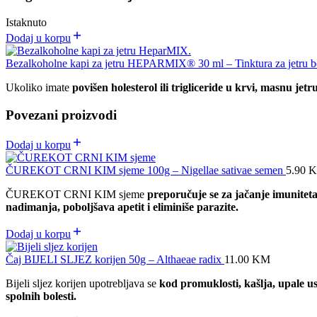
Istaknuto
Dodaj u korpu
Bezalkoholne kapi za jetru HEPARMIX® 30 ml – Tinktura za jetru b
Ukoliko imate
povišen holesterol ili trigliceride u krvi, masnu jetru 
Povezani proizvodi
Dodaj u korpu
ČUREKOT CRNI KIM sjeme 100g – Nigellae sativae semen
5.90
ČUREKOT CRNI KIM sjeme
preporučuje se za jačanje imunitet
nadimanja, poboljšava apetit i eliminiše parazite.
Dodaj u korpu
Čaj BIJELI SLJEZ korijen 50g – Althaeae radix
11.00
KM
Bijeli sljez korijen upotrebljava se
kod promuklosti, kašlja, upale us
spolnih bolesti.