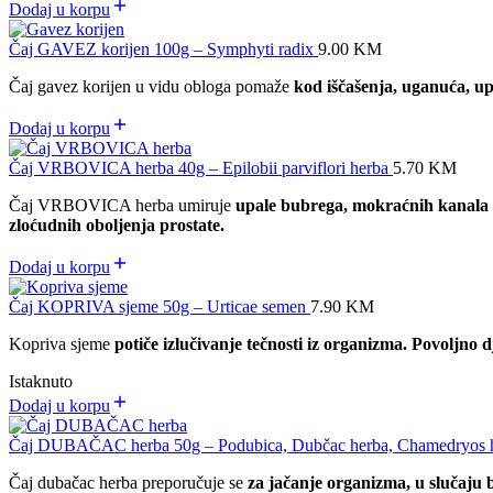
Dodaj u korpu
Čaj GAVEZ korijen 100g – Symphyti radix
9.00
KM
Čaj gavez korijen u vidu obloga pomaže
kod iščašenja, uganuća, up
Dodaj u korpu
Čaj VRBOVICA herba 40g – Epilobii parviflori herba
5.70
KM
Čaj VRBOVICA herba umiruje
upale bubrega, mokraćnih kanala
zloćudnih oboljenja prostate.
Dodaj u korpu
Čaj KOPRIVA sjeme 50g – Urticae semen
7.90
KM
Kopriva sjeme
potiče izlučivanje tečnosti iz organizma. Povoljn
Istaknuto
Dodaj u korpu
Čaj DUBAČAC herba 50g – Podubica, Dubčac herba, Chamedryos 
Čaj dubačac herba preporučuje se
za jačanje organizma, u slučaju bo