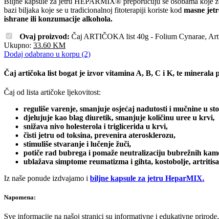
Biljne kapsule za jetru HEPARMIX® preporučuju se osobama koje že
bazi biljaka koje se u tradicionalnoj fitoterapiji koriste kod
masne jetr
ishrane ili konzumacije alkohola.
Ovaj proizvod:
Čaj ARTIČOKA list 40g - Folium Cynarae, Art
Ukupno:
33.60
KM
Dodaj odabrano u korpu (2)
Čaj artičoka list bogat je izvor vitamina A, B, C i K, te minerala p
Čaj od lista artičoke ljekovitost:
reguliše varenje, smanjuje osjećaj nadutosti i mučnine u s
djelujuje kao blag diuretik, smanjuje količinu uree u krvi,
snižava nivo holesterola i triglicerida u krvi,
čisti jetru od toksina, prevenira aterosklerozu,
stimuliše stvaranje i lučenje žuči,
potiče rad bubrega i pomaže neutralizaciju bubrežnih kam
ublažava simptome reumatizma i gihta, kostobolje, artritisa 
Iz naše ponude izdvajamo i
biljne kapsule za jetru HeparMIX.
Napomena:
Sve informacije na našoj stranici su informativne i edukativne prirode