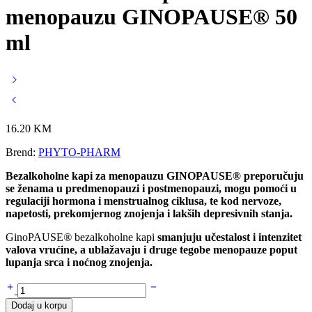
menopauzu GINOPAUSE® 50
ml
16.20
KM
Brend:
PHYTO-PHARM
Bezalkoholne kapi za menopauzu GINOPAUSE
®
preporučuju
se ženama u predmenopauzi i postmenopauzi,
mogu pomoći u
regulaciji hormona i menstrualnog ciklusa, te kod nervoze,
napetosti, prekomjernog znojenja i lakših depresivnih stanja.
GinoPAUSE
®
bezalkoholne kapi
smanjuju učestalost i intenzitet
valova vrućine, a ublažavaju i druge tegobe menopauze poput
lupanja srca i noćnog znojenja.
Bezalkoholne
kapi
Dodaj u korpu
za