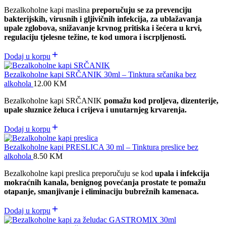
Bezalkoholne kapi maslina
preporučuju se za prevenciju
bakterijskih, virusnih i gljivičnih infekcija, za ublažavanja
upale zglobova, sn
ižavanje krvnog pritiska i šećera u krvi,
regulaciju tjelesne težine, te kod umora i iscrpljenosti.
Dodaj u korpu
Bezalkoholne kapi SRČANIK 30ml – Tinktura srčanika bez
alkohola
12.00
KM
Bezalkoholne kapi SRČANIK
pomažu kod proljeva, dizenterije,
upale sluznice želuca i crijeva i unutarnjeg krvarenja.
Dodaj u korpu
Bezalkoholne kapi PRESLICA 30 ml – Tinktura preslice bez
alkohola
8.50
KM
Bezalkoholne kapi preslica preporučuju se kod
upala i infekcija
mokraćnih kanala, benignog povećanja prostate te pomažu
otapanje, smanjivanje i eliminaciju bubrežnih kamenaca.
Dodaj u korpu