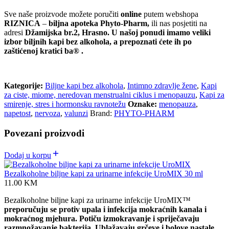
Sve naše proizvode možete poručiti
online
putem webshopa
RIZNICA
–
biljna apoteka Phyto-Pharm,
ili nas posjetiti na
adresi
Džamijska br.2, Hrasno. U našoj ponudi imamo veliki
izbor biljnih kapi bez alkohola, a prepoznati ćete ih po
zaštićenoj kratici ba® .
Kategorije:
Biljne kapi bez alkohola
,
Intimno zdravlje žene
,
Kapi
za ciste, miome, neredovan menstrualni ciklus i menopauzu
,
Kapi za
smirenje, stres i hormonsku ravnotežu
Oznake:
menopauza
,
napetost
,
nervoza
,
valunzi
Brand:
PHYTO-PHARM
Povezani proizvodi
Dodaj u korpu
Bezalkoholne biljne kapi za urinarne infekcije UroMIX 30 ml
11.00
KM
Bezalkoholne biljne kapi za urinarne infekcije UroMIX™
preporučuju se protiv upala i infekcija mokraćnih kanala i
mokraćnog mjehura. Potiču izmokravanje i spriječavaju
razmnožavanje bakterija. Ublažavaju grčeve i bolove nastale