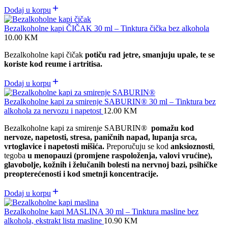
Dodaj u korpu
Bezalkoholne kapi ČIČAK 30 ml – Tinktura čička bez alkohola
10.00
KM
Bezalkoholne kapi čičak
potiču rad jetre, smanjuju upale, te se
koriste kod reume i artritisa.
Dodaj u korpu
Bezalkoholne kapi za smirenje SABURIN® 30 ml – Tinktura bez
alkohola za nervozu i napetost
12.00
KM
Bezalkoholne kapi za smirenje SABURIN®
pomažu kod
nervoze, napetosti, stresa, paničnih napad, lupanja srca,
vrtoglavice i napetosti mišića.
Preporučuju se kod
anksioznosti
,
tegoba
u menopauzi (promjene raspoloženja, valovi vrućine),
glavobolje, kožnih i želučanih bolesti na nervnoj bazi, psihičke
preopterećenosti i kod smetnji koncentracije.
Dodaj u korpu
Bezalkoholne kapi MASLINA 30 ml – Tinktura masline bez
alkohola, ekstrakt lista masline
10.90
KM