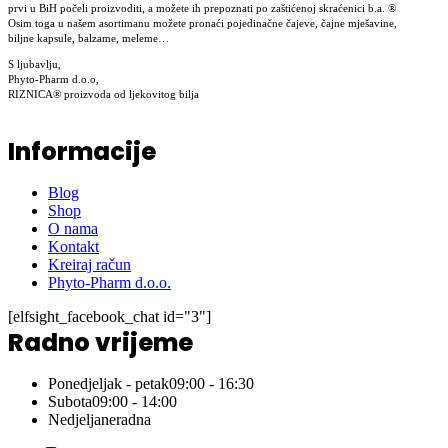
prvi u BiH počeli proizvoditi, a možete ih prepoznati po zaštićenoj skraćenici b.a. ®
Osim toga u našem asortimanu možete pronaći pojedinačne čajeve, čajne mješavine,
biljne kapsule, balzame, meleme…
S ljubavlju,
Phyto-Pharm d.o.o,
RIZNICA® proizvoda od ljekovitog bilja
Informacije
Blog
Shop
O nama
Kontakt
Kreiraj račun
Phyto-Pharm d.o.o.
[elfsight_facebook_chat id="3"]
Radno vrijeme
Ponedjeljak - petak
09:00 - 16:30
Subota
09:00 - 14:00
Nedjelja
neradna