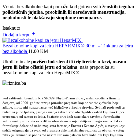
Vrkuta bezalkoholne kapi pomažu kod gotovo svih ž
enskih tegoba:
policističnih jajnika, preobilnih ili neredovnih menstruacija,
neplodnosti te olakšavaju simptome menopauze.
Istaknuto
Dodaj u korpu
Bezalkoholne kapi za jetru HEPARMIX® 30 ml – Tinktura za jetru
bez alkohola
11.00
KM
Ukoliko imate
povišen holesterol ili trigliceride u krvi, masnu
jetru ili želite očistiti jetru od toksina
, naša preporuka su
bezalkoholne kapi za jetru HeparMIX
®
.
Pod zaštićenim brendom RIZNICA®, Phyto-Pharm d.o.o., mala porodična firma iz
Sarajeva, od 2000. godine razvija prirodne preparate koji ne sadrže vještačke boje,
aditive, mirise niti konzervanse, već isključivo prirodne sirovine. Svi naši proizvodi su
rađeni sa puno ljubavi, pažnje i znanja kako bismo obezbjedili kvalitet koji naši kupci
prepoznaju od samog početka. Spajanje prirodnih sastojaka u savršenu formulaciju
jedinstvenih proizvoda za različita zdravstvena stanja zahtijeva mnogo znanja. Takve
formulacije dolaze od naših magistara farmacije Envera i Kenana Agića, a sastojci koje
sadrže osiguravaju da svaki od preparata daje maksimalne rezultate za očuvanje vašeg
zdravlja. Iznimno se ponosimo našom širokom paletom bezalkoholnih kapi koje smo