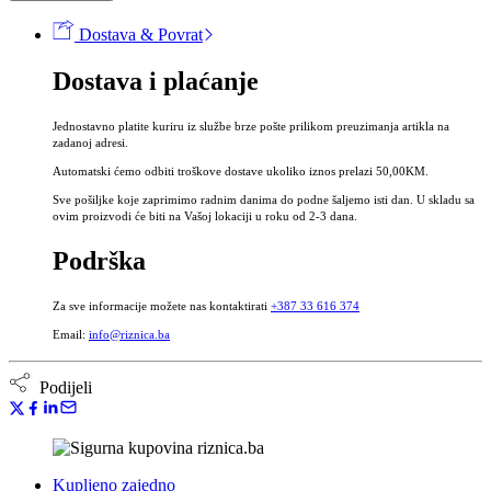
menopauzu
Dostava & Povrat
GINOPAUSE®
50
Dostava i plaćanje
ml
količina
Jednostavno platite kuriru iz službe brze pošte prilikom preuzimanja artikla na
zadanoj adresi.
Automatski ćemo odbiti troškove dostave ukoliko iznos prelazi 50,00KM.
Sve pošiljke koje zaprimimo radnim danima do podne šaljemo isti dan. U skladu sa
ovim proizvodi će biti na Vašoj lokaciji u roku od 2-3 dana.
Podrška
Za sve informacije možete nas kontaktirati
+387 33 616 374
Email:
info@riznica.ba
Podijeli
Kupljeno zajedno