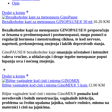
Opis
Dodaj u korpu
Bezalkoholne kapi za menopauzu GINOPAUSE® 50 ml
16.20
KM
Bezalkoholne kapi za menopauzu GINOPAUSE
®
preporučuju
se ženama u predmenopauzi i postmenopauzi,
mogu pomoći u
regulaciji hormona i menstrualnog ciklusa, te kod nervoze,
napetosti, prekomjernog znojenja i lakših depresivnih stanja.
GinoPAUSE
®
bezalkoholne kapi
smanjuju učestalost i intenzitet
valova vrućine, a ublažavaju i druge tegobe menopauze poput
lupanja srca i noćnog znojenja.
Dodaj u korpu
Biljne vaginalete kod cisti i mioma GinoMIX® 5 kom
12.00
KM
Biljne vaginalete kod cisti i mioma GinoMIX
®
pomažu kod
neredovnih i bolnih menstruacija, vaginalnih infekcija,
problema sa čestim upalama jajnika, suhoće rodnice, mioma na
maternici i cisti na jajnicima.