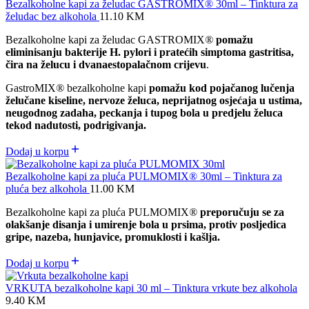
Bezalkoholne kapi za želudac GASTROMIX® 30ml – Tinktura za
želudac bez alkohola
11.10
KM
Bezalkoholne kapi za želudac GASTROMIX
®
pomažu
eliminisanju bakterije H. pylori i pratećih simptoma gastritisa,
čira na želucu i dvanaestopalačnom crijevu
.
GastroMIX
®
bezalkoholne kapi
pomažu kod pojačanog lučenja
želučane kiseline, nervoze želuca, neprijatnog osjećaja u ustima,
neugodnog zadaha, peckanja i tupog bola u predjelu želuca
tekod nadutosti, podrigivanja.
Dodaj u korpu
Bezalkoholne kapi za pluća PULMOMIX® 30ml – Tinktura za
pluća bez alkohola
11.00
KM
Bezalkoholne kapi za pluća PULMOMIX
®
preporučuju se za
olakšanje disanja i umirenje bola u prsima, protiv posljedica
gripe, nazeba, hunjavice, promuklosti i kašlja.
Dodaj u korpu
VRKUTA bezalkoholne kapi 30 ml – Tinktura vrkute bez alkohola
9.40
KM