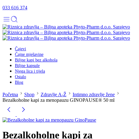
033 616 374
Čajevi
Čajne mješavine
Biljne kapi bez alkohola
Biljne kapsule
Njega lica i tijela
Ostalo
Blog
Početna
Shop
Zdravlje A-Ž
Intimno zdravlje žene
Bezalkoholne kapi za menopauzu GINOPAUSE® 50 ml
Bezalkoholne kapi za