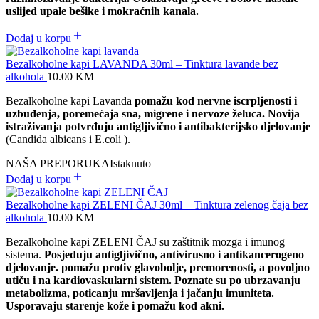
uslijed upale bešike i mokraćnih kanala.
Dodaj u korpu
Bezalkoholne kapi LAVANDA 30ml – Tinktura lavande bez
alkohola
10.00
KM
Bezalkoholne kapi Lavanda
pomažu kod nervne iscrpljenosti i
uzbuđenja, poremećaja sna, migrene i nervoze želuca. Novija
istraživanja potvrđuju antigljivično i antibakterijsko djelovanje
(Candida albicans i E.coli ).
NAŠA PREPORUKA
Istaknuto
Dodaj u korpu
Bezalkoholne kapi ZELENI ČAJ 30ml – Tinktura zelenog čaja bez
alkohola
10.00
KM
Bezalkoholne kapi ZELENI ČAJ su zaštitnik mozga i imunog
sistema.
Posjeduju antigljivično, antivirusno i antikancerogeno
djelovanje. p
omažu protiv glavobolje, premorenosti, a povoljno
utiču i na kardiovaskularni sistem. Poznate su po ubrzavanju
metabolizma, poticanju mršavljenja i jačanju imuniteta.
Usporavaju starenje kože i pomažu kod akni.