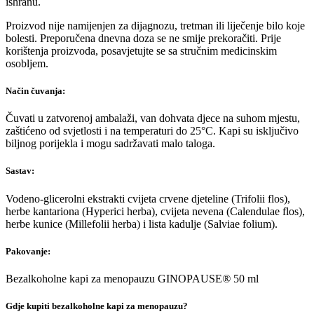
ishranu.
Proizvod nije namijenjen za dijagnozu, tretman ili liječenje bilo koje
bolesti. Preporučena dnevna doza se ne smije prekoračiti. Prije
korištenja proizvoda, posavjetujte se sa stručnim medicinskim
osobljem.
Način čuvanja:
Čuvati u zatvorenoj ambalaži, van dohvata djece na suhom mjestu,
zaštićeno od svjetlosti i na temperaturi do 25°C. Kapi su isključivo
biljnog porijekla i mogu sadržavati malo taloga.
Sastav:
Vodeno-glicerolni ekstrakti cvijeta crvene djeteline (Trifolii flos),
herbe kantariona (Hyperici herba), cvijeta nevena (Calendulae flos),
herbe kunice (Millefolii herba) i lista kadulje (Salviae folium).
Pakovanje:
Bezalkoholne kapi za menopauzu GINOPAUSE
®
50 ml
Gdje kupiti bezalkoholne kapi za menopauzu?