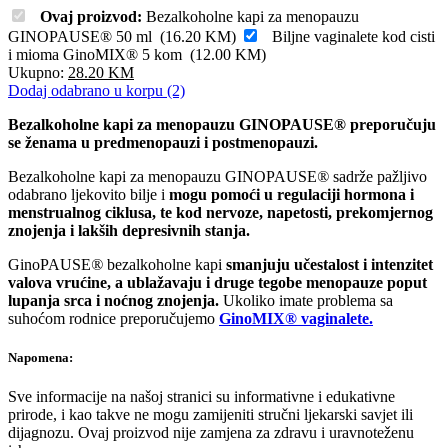
Ovaj proizvod:
Bezalkoholne kapi za menopauzu
GINOPAUSE® 50 ml
(
16.20
KM
)
Biljne vaginalete kod cisti
i mioma GinoMIX® 5 kom
(
12.00
KM
)
Ukupno:
28.20
KM
Dodaj odabrano u korpu (2)
Bezalkoholne kapi za menopauzu GINOPAUSE
®
preporučuju
se ženama u predmenopauzi i postmenopauzi.
Bezalkoholne kapi za menopauzu GINOPAUSE
®
sadrže pažljivo
odabrano ljekovito bilje i
mogu pomoći u regulaciji hormona i
menstrualnog ciklusa, te kod nervoze, napetosti, prekomjernog
znojenja i lakših depresivnih stanja.
GinoPAUSE
®
bezalkoholne kapi
smanjuju učestalost i intenzitet
valova vrućine, a ublažavaju i druge tegobe menopauze poput
lupanja srca i noćnog znojenja.
Ukoliko imate problema sa
suhoćom rodnice preporučujemo
GinoMIX
®
vaginalete.
Napomena:
Sve informacije na našoj stranici su informativne i edukativne
prirode, i kao takve ne mogu zamijeniti stručni ljekarski savjet ili
dijagnozu. Ovaj proizvod nije zamjena za zdravu i uravnoteženu