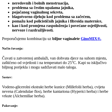
neredovnih i bolnih menstruacija,
problema sa čestim upalama jajnika,
pojačanog vaginalnog sekreta,
blagotvorno djeluju kod problema sa začećem,
pomažu kod policističnih jajnika i fibroida maternice,
kao i kod promjena raspoloženja i povećane osjetljivosti,
nervoze i razdražljivosti.
Preporučujemo kombinaciju uz
biljne vaginalete
GinoMIX
®
.
Način čuvanja:
Čuvati u zatvorenoj ambalaži, van dohvata djece na suhom mjestu,
zaštićeno od svjetlosti i na temperaturi do 25°C. Kapi su isključivo
biljnog porijekla i mogu sadržavati malo taloga.
Sastav:
Vodeno-glicerolni ekstrakt herbe kunice (Millefolii herba), cvijeta
nevena (Calendulae flos), herbe kantariona (Hyperici herba) i herbe
vrkute (Alchemillae herba).
Pakovanje: