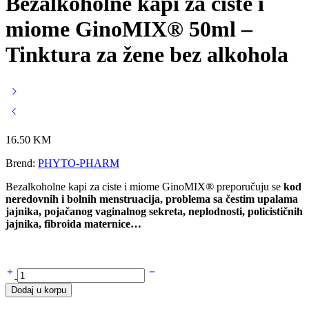
Bezalkoholne kapi za ciste i
miome GinoMIX® 50ml –
Tinktura za žene bez alkohola
16.50
KM
Brend:
PHYTO-PHARM
Bezalkoholne kapi za ciste i miome GinoMIX
®
preporučuju se
kod
neredovnih i bolnih menstruacija,
problema sa čestim upalama
jajnika,
pojačanog vaginalnog sekreta, neplodnosti, policističnih
jajnika, f
ibroida maternice…
Bezalkoholne
kapi
Dodaj u korpu
za
ciste