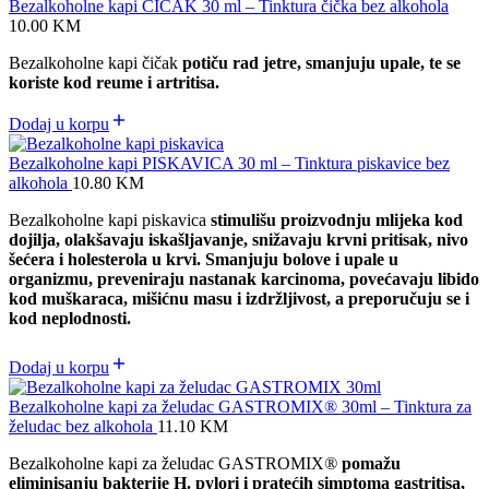
Bezalkoholne kapi ČIČAK 30 ml – Tinktura čička bez alkohola
10.00
KM
Bezalkoholne kapi čičak
potiču rad jetre, smanjuju upale, te se
koriste kod reume i artritisa.
Dodaj u korpu
Bezalkoholne kapi PISKAVICA 30 ml – Tinktura piskavice bez
alkohola
10.80
KM
Bezalkoholne kapi piskavica
stimulišu proizvodnju mlijeka kod
dojilja, olakšavaju iskašljavanje, snižavaju krvni pritisak, nivo
šećera i holesterola u krvi. S
manjuju bolove i upale u
organizmu,
preveniraju nastanak karcinoma,
povećavaju libido
kod muškaraca, mišićnu masu i izdržljivost, a preporučuju se i
kod neplodnosti.
Dodaj u korpu
Bezalkoholne kapi za želudac GASTROMIX® 30ml – Tinktura za
želudac bez alkohola
11.10
KM
Bezalkoholne kapi za želudac GASTROMIX
®
pomažu
eliminisanju bakterije H. pylori i pratećih simptoma gastritisa,