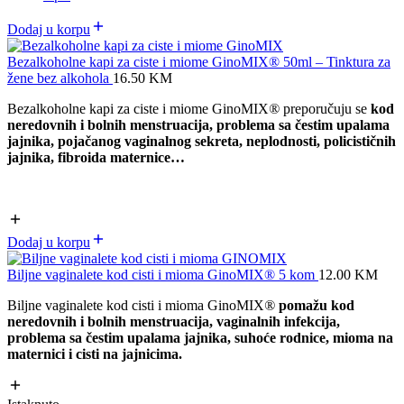
Dodaj u korpu
Bezalkoholne kapi za ciste i miome GinoMIX® 50ml – Tinktura za
žene bez alkohola
16.50
KM
Bezalkoholne kapi za ciste i miome GinoMIX
®
preporučuju se
kod
neredovnih i bolnih menstruacija,
problema sa čestim upalama
jajnika,
pojačanog vaginalnog sekreta, neplodnosti, policističnih
jajnika, f
ibroida maternice…
Dodaj u korpu
Biljne vaginalete kod cisti i mioma GinoMIX® 5 kom
12.00
KM
Biljne vaginalete kod cisti i mioma GinoMIX
®
pomažu kod
neredovnih i bolnih menstruacija, vaginalnih infekcija,
problema sa čestim upalama jajnika, suhoće rodnice, mioma na
maternici i cisti na jajnicima.