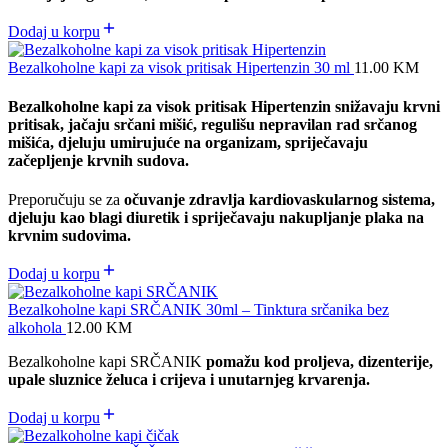
Dodaj u korpu
Bezalkoholne kapi za visok pritisak Hipertenzin 30 ml
11.00
KM
Bezalkoholne kapi za visok pritisak Hipertenzin
snižavaju krvni
pritisak,
jačaju srčani mišić,
regulišu nepravilan rad srčanog
mišića,
djeluju umirujuće na organizam,
spriječavaju
začepljenje krvnih sudova.
Preporučuju se za
očuvanje zdravlja kardiovaskularnog sistema,
djeluju kao blagi diuretik i spriječavaju nakupljanje plaka na
krvnim sudovima.
Dodaj u korpu
Bezalkoholne kapi SRČANIK 30ml – Tinktura srčanika bez
alkohola
12.00
KM
Bezalkoholne kapi SRČANIK
pomažu kod proljeva, dizenterije,
upale sluznice želuca i crijeva i unutarnjeg krvarenja.
Dodaj u korpu