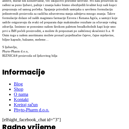
aditive, mirise niti konzervanse, već isključivo prirodne sirovine. Svi naši proizvodi su
rađeni sa puno ljubavi, pažnje i znanja kako bismo obezbjedili kvalitet koji naši kupci
prepoznaju od samog početka. Spajanje prirodnih sastojaka u savršenu formulaciju
jedinstvenih proizvoda za različita zdravstvena stanja zahtijeva mnogo znanja. Takve
formulacije dolaze od naših magistara farmacije Envera i Kenana Agića, a sastojci koje
sadrže osiguravaju da svaki od preparata daje maksimalne rezultate za očuvanje vašeg
zdravlja. Iznimno se ponosimo našom širokom paletom bezalkoholnih kapi koje smo
prvi u BiH počeli proizvoditi, a možete ih prepoznati po zaštićenoj skraćenici b.a. ®
Osim toga u našem asortimanu možete pronaći pojedinačne čajeve, čajne mješavine,
biljne kapsule, balzame, meleme…
S ljubavlju,
Phyto-Pharm d.o.o,
RIZNICA® proizvoda od ljekovitog bilja
Informacije
Blog
Shop
O nama
Kontakt
Kreiraj račun
Phyto-Pharm d.o.o.
[elfsight_facebook_chat id="3"]
Radno vrijeme