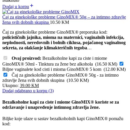
Istaknuto
Dodaj u korpu
Čaj za ginekološke probleme GinoMIX® 50g – za intimno zdravlje
žena svih dobnih skupina
10.50
KM
Čaj za ginekološke probleme GinoMIX
®
preporuka kod:
policističnih jajnika, mioma na maternici, vaginalnih infekcija,
neplodnosti, neredovnih i bolnih ciklusa, pojačanog vaginalnog
sekreta, za olakšanje klimakteričnih tegoba
…
Ovaj proizvod:
Bezalkoholne kapi za ciste i miome
GinoMIX® 50ml - Tinktura za žene bez alkohola
(
16.50
KM
)
Biljne vaginalete kod cisti i mioma GinoMIX® 5 kom
(
12.00
KM
)
Čaj za ginekološke probleme GinoMIX® 50g - za intimno
zdravlje žena svih dobnih skupina
(
10.50
KM
)
Ukupno:
39.00
KM
Dodaj odabrano u korpu (3)
Bezalkoholne kapi za ciste i miome GinoMIX
®
koriste se za
održavanje i unapređenje intimnog zdravlja žene.
Biljke koje ulaze u sastav bezalkoholnih kapi GinoMIX
®
pomažu
kod: