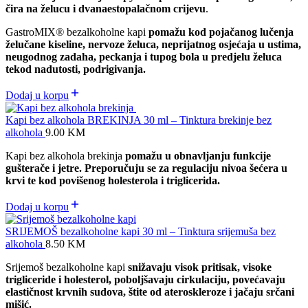
čira na želucu i dvanaestopalačnom crijevu
.
GastroMIX
®
bezalkoholne kapi
pomažu kod pojačanog lučenja
želučane kiseline, nervoze želuca, neprijatnog osjećaja u ustima,
neugodnog zadaha, peckanja i tupog bola u predjelu želuca
tekod nadutosti, podrigivanja.
Dodaj u korpu
Kapi bez alkohola BREKINJA 30 ml – Tinktura brekinje bez
alkohola
9.00
KM
Kapi bez alkohola brekinja
pomažu u obnavljanju funkcije
gušterače i jetre. Preporučuju se za regulaciju nivoa šećera u
krvi te kod povišenog holesterola i triglicerida.
Dodaj u korpu
SRIJEMOŠ bezalkoholne kapi 30 ml – Tinktura srijemuša bez
alkohola
8.50
KM
Srijemoš bezalkoholne kapi
snižavaju visok pritisak, visoke
trigliceride i holesterol, poboljšavaju cirkulaciju, povećavaju
elastičnost krvnih sudova, štite od ateroskleroze i jačaju srčani
mišić.