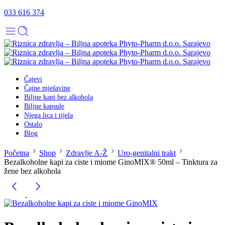
033 616 374
Čajevi
Čajne mješavine
Biljne kapi bez alkohola
Biljne kapsule
Njega lica i tijela
Ostalo
Blog
Početna
Shop
Zdravlje A-Ž
Uro-genitalni trakt
Bezalkoholne kapi za ciste i miome GinoMIX® 50ml – Tinktura za
žene bez alkohola