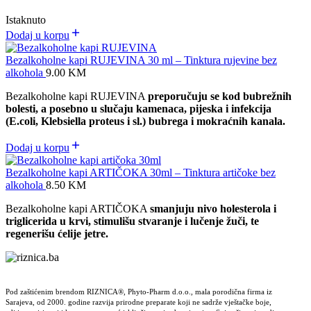
Istaknuto
Dodaj u korpu
Bezalkoholne kapi RUJEVINA 30 ml – Tinktura rujevine bez
alkohola
9.00
KM
Bezalkoholne kapi RUJEVINA
preporučuju se kod bubrežnih
bolesti, a posebno u slučaju kamenaca, pijeska i infekcija
(E.coli, Klebsiella proteus i sl.) bubrega i mokraćnih kanala.
Dodaj u korpu
Bezalkoholne kapi ARTIČOKA 30ml – Tinktura artičoke bez
alkohola
8.50
KM
Bezalkoholne kapi ARTIČOKA
smanjuju nivo holesterola i
triglicerida u krvi, stimulišu stvaranje i lučenje žuči, te
regenerišu ćelije jetre.
Pod zaštićenim brendom RIZNICA®, Phyto-Pharm d.o.o., mala porodična firma iz
Sarajeva, od 2000. godine razvija prirodne preparate koji ne sadrže vještačke boje,