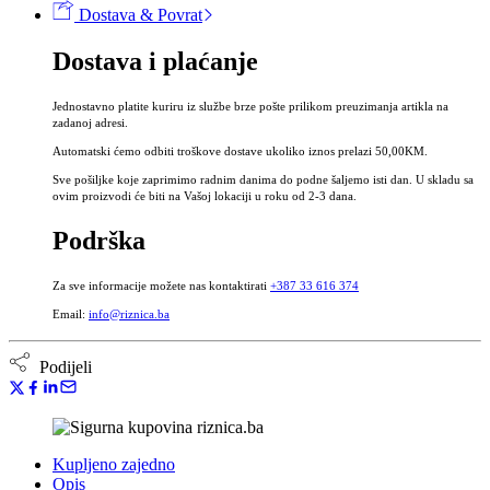
Dostava & Povrat
i
miome
Dostava i plaćanje
GinoMIX®
50ml
-
Jednostavno platite kuriru iz službe brze pošte prilikom preuzimanja artikla na
Tinktura
zadanoj adresi.
za
Automatski ćemo odbiti troškove dostave ukoliko iznos prelazi 50,00KM.
žene
bez
Sve pošiljke koje zaprimimo radnim danima do podne šaljemo isti dan. U skladu sa
alkohola
ovim proizvodi će biti na Vašoj lokaciji u roku od 2-3 dana.
količina
Podrška
Za sve informacije možete nas kontaktirati
+387 33 616 374
Email:
info@riznica.ba
Podijeli
Kupljeno zajedno
Opis