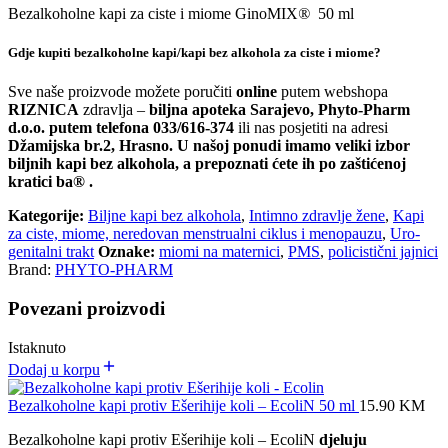
Bezalkoholne kapi za ciste i miome GinoMIX
®
50 ml
Gdje kupiti bezalkoholne kapi/kapi bez alkohola za ciste i miome?
Sve naše proizvode možete poručiti
online
putem webshopa
RIZNICA
zdravlja –
biljna apoteka Sarajevo, Phyto-Pharm
d.o.o. putem telefona 033/616-374
ili nas posjetiti na adresi
Džamijska br.2, Hrasno. U našoj ponudi imamo veliki izbor
biljnih kapi bez alkohola, a prepoznati ćete ih po zaštićenoj
kratici ba® .
Kategorije:
Biljne kapi bez alkohola
,
Intimno zdravlje žene
,
Kapi
za ciste, miome, neredovan menstrualni ciklus i menopauzu
,
Uro-
genitalni trakt
Oznake:
miomi na maternici
,
PMS
,
policistični jajnici
Brand:
PHYTO-PHARM
Povezani proizvodi
Istaknuto
Dodaj u korpu
Bezalkoholne kapi protiv Ešerihije koli – EcoliN 50 ml
15.90
KM
Bezalkoholne kapi protiv Ešerihije koli – EcoliN
djeluju