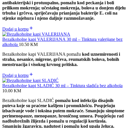
antibakterijski i protuupalno, p
omažu kod peckanja i boli
prilikom mokrenja; učestalog mokrenja, bolova u donjem dijelu
trbuha i grčeva,
spriječavaju prianjanja bakterije E. coli na
stjenke mjehura i njeno daljnje razmnožavanje.
Dodaj u korpu
Bezalkoholne kapi VALERIJANA 30 ml – Tinktura valerijane bez
alkohola
10.50
KM
Bezalkoholne kapi VALERIJANA pomažu
kod uznemirenosti i
straha, nesanice, migrene, grčeva, reumatskih bolova, bolnih
menstruacija i visokog krvnog pritiska.
Dodaj u korpu
Bezalkoholne kapi SLADIĆ 30 ml – Tinktura sladića bez alkohola
10.00
KM
Bezalkoholne kapi SLADIĆ
pomažu kod infekcija disajnih
puteva koje su praćene kašljem i promuklošću. Pospješuju
izbacivanje vode i toksina putem mokraće. Smanjuju simptome
perimenopauze, menopauze, hroničnog umora. Pospješuju rad
nadbubrežnih žlijezda i pomažu u regulaciji kortizola.
Smanjuju žgaravicu, nadutost i pomažu kod upala želuca.