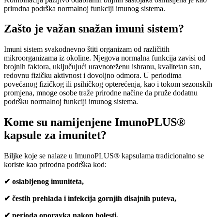
prirodna podrška normalnoj funkciji imunog sistema.
Zašto je važan snažan imuni sistem?
Imuni sistem svakodnevno štiti organizam od različitih
mikroorganizama iz okoline. Njegova normalna funkcija zavisi od
brojnih faktora, uključujući uravnoteženu ishranu, kvalitetan san,
redovnu fizičku aktivnost i dovoljno odmora. U periodima
povećanog fizičkog ili psihičkog opterećenja, kao i tokom sezonskih
promjena, mnoge osobe traže prirodne načine da pruže dodatnu
podršku normalnoj funkciji imunog sistema.
Kome su namijenjene ImunoPLUS®
kapsule za imunitet?
Biljke koje se nalaze u ImunoPLUS® kapsulama tradicionalno se
koriste kao prirodna podrška kod:
✔ oslabljenog imuniteta,
✔ čestih prehlada i infekcija gornjih disajnih puteva,
✔ perioda oporavka nakon bolesti,