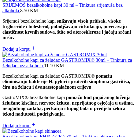
SRIJEMOŠ bezalkoholne kapi 30 ml – Tinktura srijemuša bez
alkohola
8.50
KM
Srijemoš bezalkoholne kapi
snižavaju visok pritisak, visoke
trigliceride i holesterol, poboljšavaju cirkulaciju, povećavaju
elastičnost krvnih sudova, štite od ateroskleroze i jačaju srčani
mišić.
Dodaj u korpu
Bezalkoholne kapi za želudac GASTROMIX® 30ml – Tinktura za
želudac bez alkohola
11.10
KM
Bezalkoholne kapi za želudac GASTROMIX
®
pomažu
eliminisanju bakterije H. pylori i pratećih simptoma gastritisa,
čira na želucu i dvanaestopalačnom crijevu
.
GastroMIX
®
bezalkoholne kapi
pomažu kod pojačanog lučenja
želučane kiseline, nervoze želuca, neprijatnog osjećaja u ustima,
neugodnog zadaha, peckanja i tupog bola u predjelu želuca
tekod nadutosti, podrigivanja.
Dodaj u korpu
Bezalkoholne kapi EHINACEA 30 ml – Tinktura ehinaceje bez