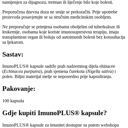
namijenjen za dijagnozu, tretman ili liječenje bilo koje bolesti.
Preporučena dnevna doza ne smije se prekoračiti. Prije upotrebe
proizvoda posavjetujte se sa stručnim medicinskim osobljem.
Ne preporučuje se primjena osobama oboljelim od tuberkuloze ili
leukemije, osobama koje koriste imunosupresivnu terapiju, imaju
transplantiran organ ili boluju od autoimunih bolesti bez konsultacija
sa ljekarom.
Sastav:
ImunoPLUS® kapsule sadrže prah nadzemnog dijela ehinacee
(
Echinacea purpurea
), prah sjemena čurekota (
Nigella sativa
) i
polen. Biljni materijal melje se neposredno prije kapsuliranja.
Pakovanje:
100 kapsula
Gdje kupiti ImunoPLUS® kapsule?
ImunoPLUS® kapsule za imunitet dostupne su putem webshopa