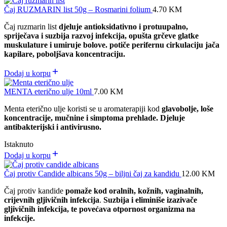
Čaj RUZMARIN list 50g – Rosmarini folium
4.70
KM
Čaj ruzmarin list
djeluje antioksidativno i protuupalno,
spriječava i suzbija razvoj infekcija, opušta grčeve glatke
muskulature i umiruje bolove. potiče perifernu cirkulaciju jača
kapilare, poboljšava koncentraciju.
Dodaj u korpu
MENTA eterično ulje 10ml
7.00
KM
Menta eterično ulje koristi se u aromaterapiji kod
glavobolje, loše
koncentracije, mučnine i simptoma prehlade. Djeluje
antibakterijski i antivirusno.
Istaknuto
Dodaj u korpu
Čaj protiv Candide albicans 50g – biljni čaj za kandidu
12.00
KM
Čaj protiv kandide
pomaže kod oralnih, kožnih, vaginalnih,
crijevnih gljivičnih infekcija
.
Suzbija i eliminiše izazivače
gljivičnih infekcija, te povećava otpornost organizma na
infekcije.