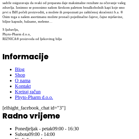
sadrže osiguravaju da svaki od preparata daje maksimalne rezultate za očuvanje vašeg
zdravlja. Iznimno se ponosimo našom širokom paletom bezalkoholnih kapi koje smo
prvi u BiH počeli proizvoditi, a možete ih prepoznati po zaštićenoj skraćenici b.a. ®
Osim toga u našem asortimanu možete pronaći pojedinačne čajeve, čajne mješavine,
biljne kapsule, balzame, meleme…
S ljubavlju,
Phyto-Pharm d.o.o,
RIZNICA® proizvoda od ljekovitog bilja
Informacije
Blog
Shop
O nama
Kontakt
Kreiraj račun
Phyto-Pharm d.o.o.
[elfsight_facebook_chat id="3"]
Radno vrijeme
Ponedjeljak - petak
09:00 - 16:30
Subota
09:00 - 14:00