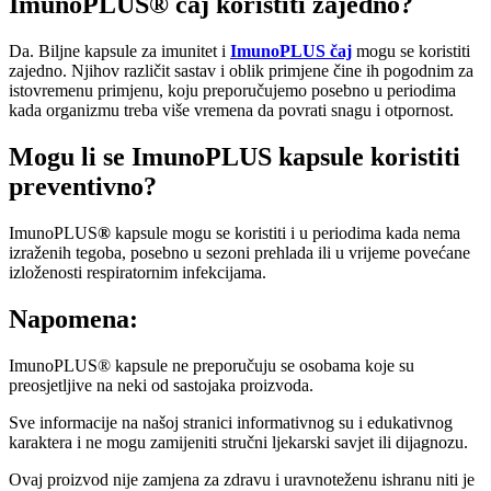
ImunoPLUS® čaj koristiti zajedno?
Da. Biljne kapsule za imunitet i
ImunoPLUS čaj
mogu se koristiti
zajedno. Njihov različit sastav i oblik primjene čine ih pogodnim za
istovremenu primjenu, koju preporučujemo posebno u periodima
kada organizmu treba više vremena da povrati snagu i otpornost.
Mogu li se ImunoPLUS kapsule koristiti
preventivno?
ImunoPLUS
®
kapsule mogu se koristiti i u periodima kada nema
izraženih tegoba, posebno u sezoni prehlada ili u vrijeme povećane
izloženosti respiratornim infekcijama.
Napomena:
ImunoPLUS® kapsule ne preporučuju se osobama koje su
preosjetljive na neki od sastojaka proizvoda.
Sve informacije na našoj stranici informativnog su i edukativnog
karaktera i ne mogu zamijeniti stručni ljekarski savjet ili dijagnozu.
Ovaj proizvod nije zamjena za zdravu i uravnoteženu ishranu niti je