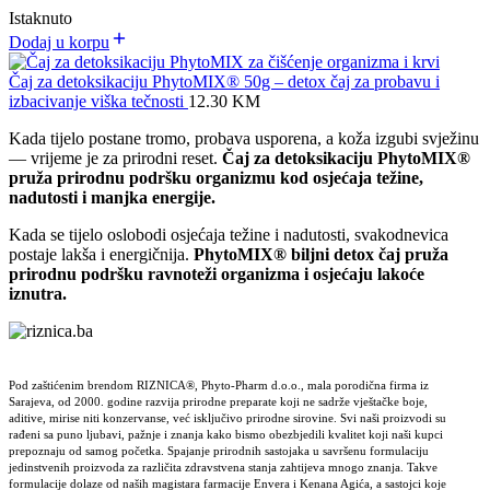
Istaknuto
Dodaj u korpu
Čaj za detoksikaciju PhytoMIX® 50g – detox čaj za probavu i
izbacivanje viška tečnosti
12.30
KM
Kada tijelo postane tromo, probava usporena, a koža izgubi svježinu
— vrijeme je za prirodni reset.
Čaj za detoksikaciju PhytoMIX®
pruža prirodnu podršku organizmu kod osjećaja težine,
nadutosti i manjka energije.
Kada se tijelo oslobodi osjećaja težine i nadutosti, svakodnevica
postaje lakša i energičnija.
PhytoMIX® biljni detox čaj pruža
prirodnu podršku ravnoteži organizma i osjećaju lakoće
iznutra.
Pod zaštićenim brendom RIZNICA®, Phyto-Pharm d.o.o., mala porodična firma iz
Sarajeva, od 2000. godine razvija prirodne preparate koji ne sadrže vještačke boje,
aditive, mirise niti konzervanse, već isključivo prirodne sirovine. Svi naši proizvodi su
rađeni sa puno ljubavi, pažnje i znanja kako bismo obezbjedili kvalitet koji naši kupci
prepoznaju od samog početka. Spajanje prirodnih sastojaka u savršenu formulaciju
jedinstvenih proizvoda za različita zdravstvena stanja zahtijeva mnogo znanja. Takve
formulacije dolaze od naših magistara farmacije Envera i Kenana Agića, a sastojci koje