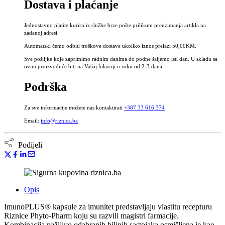
Dostava i plaćanje
kapsula
količina
Jednostavno platite kuriru iz službe brze pošte prilikom preuzimanja artikla na
zadanoj adresi.
Automatski ćemo odbiti troškove dostave ukoliko iznos prelazi 50,00KM.
Sve pošiljke koje zaprimimo radnim danima do podne šaljemo isti dan. U skladu sa
ovim proizvodi će biti na Vašoj lokaciji u roku od 2-3 dana.
Podrška
Za sve informacije možete nas kontaktirati
+387 33 616 374
Email:
info@riznica.ba
Podijeli
Opis
ImunoPLUS® kapsule za imunitet predstavljaju vlastitu recepturu
Riznice Phyto-Pharm koju su razvili magistri farmacije.
Kombinacija pažljivo odabranih biljnih sastojaka osmišljena je kao