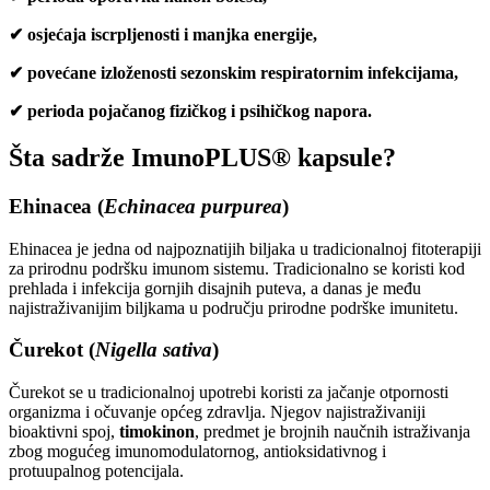
✔ osjećaja iscrpljenosti i manjka energije,
✔ povećane izloženosti sezonskim respiratornim infekcijama,
✔ perioda pojačanog fizičkog i psihičkog napora.
Šta sadrže ImunoPLUS® kapsule?
Ehinacea (
Echinacea purpurea
)
Ehinacea je jedna od najpoznatijih biljaka u tradicionalnoj fitoterapiji
za prirodnu podršku imunom sistemu. Tradicionalno se koristi kod
prehlada i infekcija gornjih disajnih puteva, a danas je među
najistraživanijim biljkama u području prirodne podrške imunitetu.
Čurekot (
Nigella sativa
)
Čurekot se u tradicionalnoj upotrebi koristi za jačanje otpornosti
organizma i očuvanje općeg zdravlja. Njegov najistraživaniji
bioaktivni spoj,
timokinon
, predmet je brojnih naučnih istraživanja
zbog mogućeg imunomodulatornog, antioksidativnog i
protuupalnog potencijala.