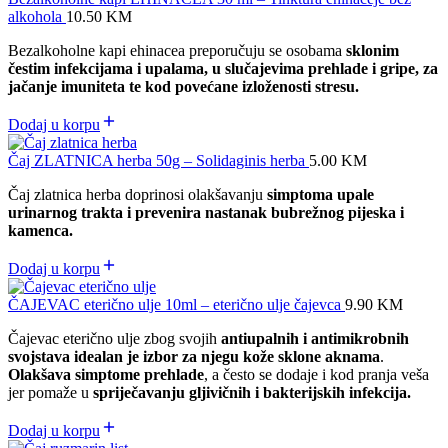
alkohola
10.50
KM
Bezalkoholne kapi ehinacea preporučuju se osobama
sklonim
čestim infekcijama i upalama, u slučajevima prehlade i gripe, za
jačanje imuniteta te kod povećane izloženosti stresu.
Dodaj u korpu
Čaj ZLATNICA herba 50g – Solidaginis herba
5.00
KM
Čaj zlatnica herba doprinosi olakšavanju
simptoma upale
urinarnog trakta i prevenira nastanak bubrežnog pijeska i
kamenca.
Dodaj u korpu
ČAJEVAC eterično ulje 10ml – eterično ulje čajevca
9.90
KM
Čajevac eterično ulje zbog svojih
antiupalnih i antimikrobnih
svojstava idealan je izbor za njegu kože sklone aknama
.
Olakšava simptome prehlade
, a često se dodaje i kod pranja veša
jer pomaže u
spriječavanju gljivičnih i bakterijskih infekcija.
Dodaj u korpu