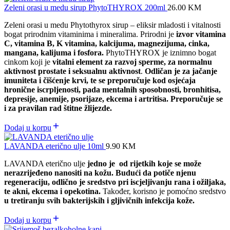
Zeleni orasi u medu sirup PhytoTHYROX 200ml
26.00
KM
Zeleni orasi u medu Phytothyrox sirup – eliksir mladosti i vitalnosti
bogat prirodnim vitaminima i mineralima. Prirodni je
izvor vitamina
C, vitamina B, K vitamina, kalcijuma, magnezijuma, cinka,
mangana, kalijuma i fosfora.
PhytoTHYROX je iznimno bogat
cinkom koji je
vitalni element za razvoj sperme, za normalnu
aktivnost prostate i seksualnu aktivnost
.
Odličan je za jačanje
imuniteta i čišćenje krvi, te se preporučuje kod osjećaja
hronične iscrpljenosti, pada mentalnih sposobnosti, bronhitisa,
depresije, anemije, psorijaze, ekcema i artritisa. Preporučuje se
i za pravilan rad štitne žlijezde.
Dodaj u korpu
LAVANDA eterično ulje 10ml
9.90
KM
LAVANDA eterično ulje
jedno je od rijetkih koje se može
nerazrijeđeno nanositi na kožu. Budući da potiče njenu
regeneraciju, odlično je sredstvo pri iscjeljivanju rana i ožiljaka,
te akni, ekcema i opekotina.
Također, korisno je pomoćno sredstvo
u tretiranju svih bakterijskih i gljivičnih infekcija kože.
Dodaj u korpu