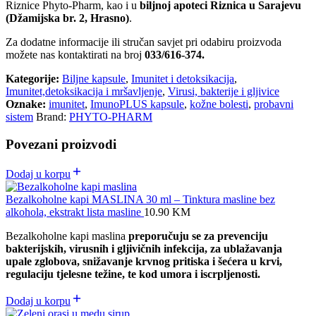
Riznice Phyto-Pharm, kao i u
biljnoj apoteci Riznica u Sarajevu
(Džamijska br. 2, Hrasno)
.
Za dodatne informacije ili stručan savjet pri odabiru proizvoda
možete nas kontaktirati na broj
033/616-374.
Kategorije:
Biljne kapsule
,
Imunitet i detoksikacija
,
Imunitet,detoksikacija i mršavljenje
,
Virusi, bakterije i gljivice
Oznake:
imunitet
,
ImunoPLUS kapsule
,
kožne bolesti
,
probavni
sistem
Brand:
PHYTO-PHARM
Povezani proizvodi
Dodaj u korpu
Bezalkoholne kapi MASLINA 30 ml – Tinktura masline bez
alkohola, ekstrakt lista masline
10.90
KM
Bezalkoholne kapi maslina
preporučuju se za prevenciju
bakterijskih, virusnih i gljivičnih infekcija, za ublažavanja
upale zglobova, sn
ižavanje krvnog pritiska i šećera u krvi,
regulaciju tjelesne težine, te kod umora i iscrpljenosti.
Dodaj u korpu