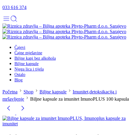
033 616 374
Čajevi
Čajne mješavine
Biljne kapi bez alkohola
Biljne kapsule
Njega lica i tijela
Ostalo
Blog
Početna
Shop
Biljne kapsule
Imunitet,detoksikacija i
mršavljenje
Biljne kapsule za imunitet ImunoPLUS 100 kapsula