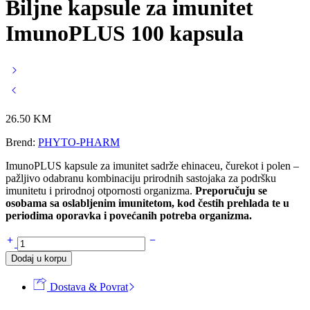
Biljne kapsule za imunitet
ImunoPLUS 100 kapsula
26.50
KM
Brend:
PHYTO-PHARM
ImunoPLUS kapsule za imunitet sadrže ehinaceu, čurekot i polen –
pažljivo odabranu kombinaciju prirodnih sastojaka za podršku
imunitetu i prirodnoj otpornosti organizma.
Preporučuju se
osobama sa oslabljenim imunitetom, kod čestih prehlada te u
periodima oporavka i povećanih potreba organizma.
Biljne
kapsule
Dodaj u korpu
za
imunitet
Dostava & Povrat
ImunoPLUS
100