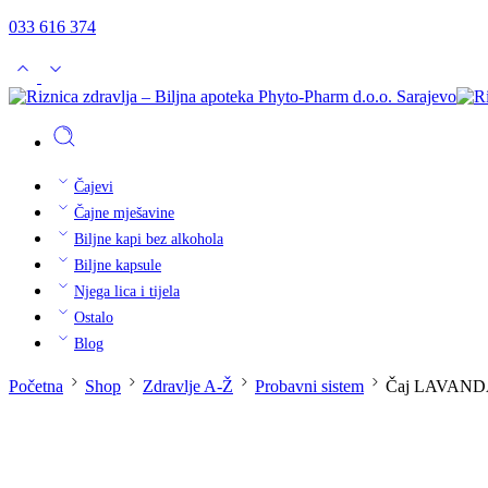
033 616 374
Čajevi
Čajne mješavine
Biljne kapi bez alkohola
Biljne kapsule
Njega lica i tijela
Ostalo
Blog
Početna
Shop
Zdravlje A-Ž
Probavni sistem
Čaj LAVANDA c