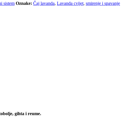
i sistem
Oznake:
Čaj lavanda
,
Lavanda cvijet
,
smirenje i spavanje
obolje, gihta i reume.