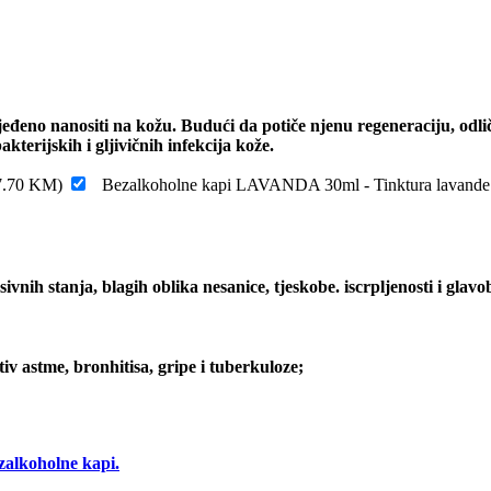
eđeno nanositi na kožu. Budući da potiče njenu regeneraciju, odlično
akterijskih i gljivičnih infekcija kože.
7.70
KM
)
Bezalkoholne kapi LAVANDA 30ml - Tinktura lavande
ivnih stanja, blagih oblika nesanice, tjeskobe. iscrpljenosti i glavob
tiv astme, bronhitisa, gripe i tuberkuloze;
lkoholne kapi.