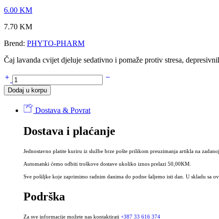
6.00
KM
7.70
KM
Brend:
PHYTO-PHARM
Čaj lavanda cvijet djeluje sedativno i pomaže protiv stresa, depresivnih
Čaj
LAVANDA
Dodaj u korpu
cvijet
50g
Dostava & Povrat
-
Lavandulae
Dostava i plaćanje
flos
količina
Jednostavno platite kuriru iz službe brze pošte prilikom preuzimanja artikla na zadanoj
Automatski ćemo odbiti troškove dostave ukoliko iznos prelazi 50,00KM.
Sve pošiljke koje zaprimimo radnim danima do podne šaljemo isti dan. U skladu sa ovi
Podrška
Za sve informacije možete nas kontaktirati
+387 33 616 374