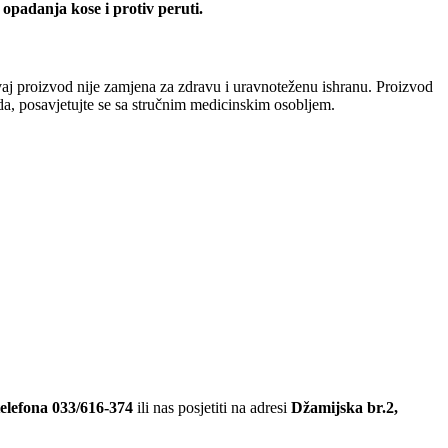
u opadanja kose
i protiv peruti.
 Ovaj proizvod nije zamjena za zdravu i uravnoteženu ishranu. Proizvod
oda, posavjetujte se sa stručnim medicinskim osobljem.
telefona 033/616-374
ili nas posjetiti na adresi
Džamijska br.2,