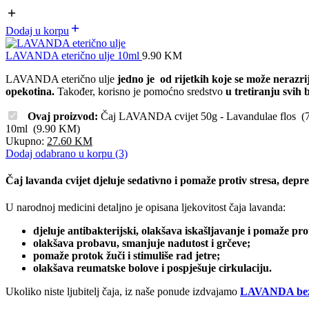
Dodaj u korpu
LAVANDA eterično ulje 10ml
9.90
KM
LAVANDA eterično ulje
jedno je od rijetkih koje se može nerazrij
opekotina.
Također, korisno je pomoćno sredstvo
u tretiranju svih b
Ovaj proizvod:
Čaj LAVANDA cvijet 50g - Lavandulae flos
(
10ml
(
9.90
KM
)
Ukupno:
27.60
KM
Dodaj odabrano u korpu (3)
Čaj lavanda cvijet djeluje sedativno i pomaže protiv stresa, depres
U narodnoj medicini detaljno je opisana ljekovitost čaja lavanda:
djeluje antibakterijski, olakšava iskašljavanje i pomaže pro
olakšava probavu, smanjuje nadutost i grčeve;
pomaže protok žuči i stimuliše rad jetre;
olakšava reumatske bolove i pospješuje cirkulaciju.
Ukoliko niste ljubitelj čaja, iz naše ponude izdvajamo
LAVANDA beza