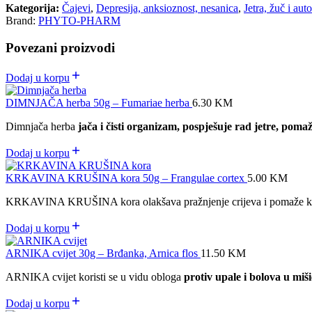
Kategorija:
Čajevi
,
Depresija, anksioznost, nesanica
,
Jetra, žuč i aut
Brand:
PHYTO-PHARM
Povezani proizvodi
Dodaj u korpu
DIMNJAČA herba 50g – Fumariae herba
6.30
KM
Dimnjača herba
jača i čisti organizam, pospješuje rad jetre, poma
Dodaj u korpu
KRKAVINA KRUŠINA kora 50g – Frangulae cortex
5.00
KM
KRKAVINA KRUŠINA kora olakšava pražnjenje crijeva i pomaže ko
Dodaj u korpu
ARNIKA cvijet 30g – Brđanka, Arnica flos
11.50
KM
ARNIKA cvijet koristi se u vidu obloga
protiv upale i bolova u miš
Dodaj u korpu