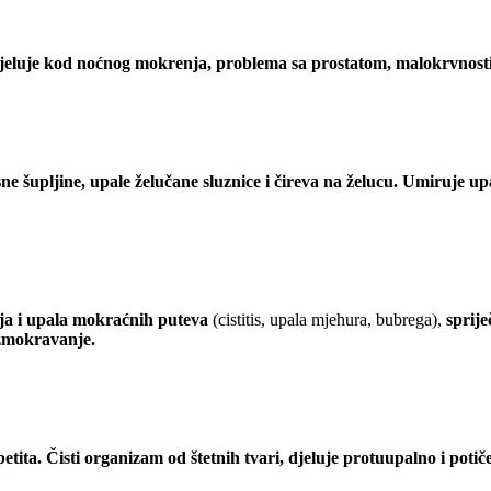
o djeluje kod noćnog mokrenja, problema sa prostatom, malokrvnosti
ne šupljine, upale želučane sluznice i čireva na želucu. Umiruje up
ija i upala mokraćnih puteva
(cistitis, upala mjehura, bubrega),
sprije
izmokravanje.
tita. Čisti organizam od štetnih tvari, djeluje protuupalno i potič