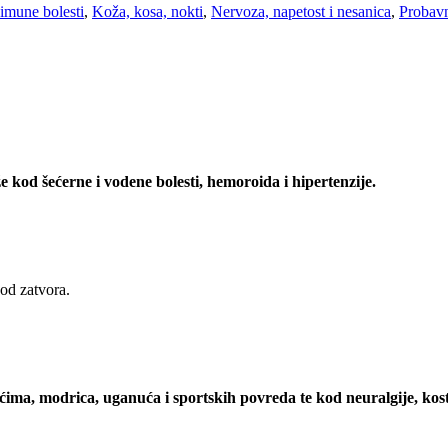
oimune bolesti
,
Koža, kosa, nokti
,
Nervoza, napetost i nesanica
,
Probavn
že kod šećerne i vodene bolesti, hemoroida i hipertenzije.
d zatvora.
ićima, modrica, uganuća i sportskih povreda te kod neuralgije, kost