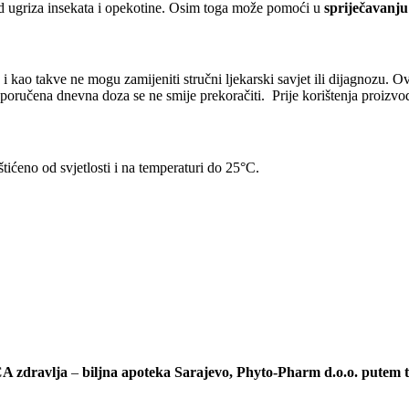
 od ugriza insekata i opekotine. Osim toga može pomoći u
spriječavanj
, i kao takve ne mogu zamijeniti stručni ljekarski savjet ili dijagnozu.
 Preporučena dnevna doza se ne smije prekoračiti. Prije korištenja proizv
ićeno od svjetlosti i na temperaturi do 25°C.
A zdravlja
–
biljna apoteka Sarajevo, Phyto-Pharm d.o.o. putem 