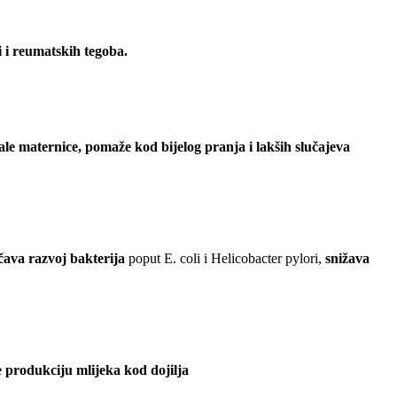
 i reumatskih tegoba.
ale maternice, pomaže kod bijelog pranja i lakših slučajeva
čava razvoj bakterija
poput E. coli i Helicobacter pylori,
snižava
e produkciju mlijeka kod dojilja