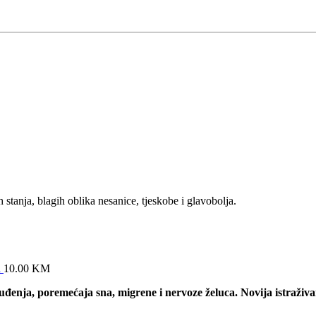
 stanja, blagih oblika nesanice, tjeskobe i glavobolja.
a
10.00
KM
đenja, poremećaja sna, migrene i nervoze želuca. Novija istraživan