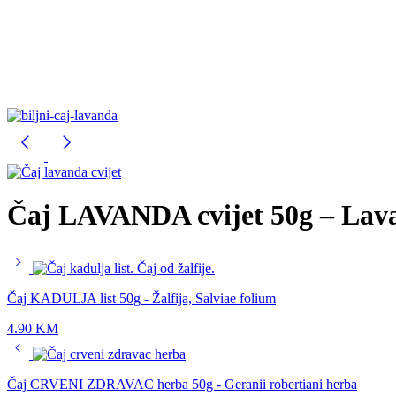
Čaj LAVANDA cvijet 50g – Lava
Čaj KADULJA list 50g - Žalfija, Salviae folium
4.90
KM
Čaj CRVENI ZDRAVAC herba 50g - Geranii robertiani herba