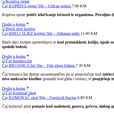
Čaj KOPRIVA sjeme 50g – Urticae semen
7.90
KM
Kopriva sjeme
potiče izlučivanje tečnosti iz organizma. Povoljn
Dodaj u korpu
Čaj BIJELI SLJEZ korijen 50g – Althaeae radix
11.00
KM
Bijeli sljez korijen upotrebljava se
kod promuklosti, kašlja, upale us
spolnih bolesti.
Dodaj u korpu
Čaj BRUSNICA list 50g – Vitis idaea folium
7.30
KM
Čaj brusnica list djeluje uroantiseptično pa se preporučuje kod i
nfekc
nivo mokraćne kiseline
(pomaže kod gihta i reume), te
pospješuje 
Dodaj u korpu
Čaj KOMORAČ plod 90g – Foeniculi fructus
6.80
KM
Čaj komorač plod
pomaže kod nadutosti, gasova, grčeva, slabog ape