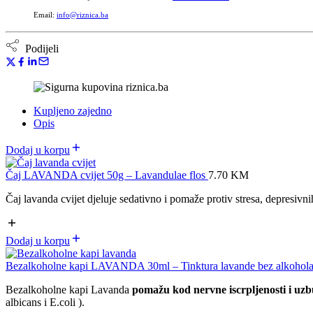
Email:
info@riznica.ba
Podijeli
Kupljeno zajedno
Opis
Dodaj u korpu
Čaj LAVANDA cvijet 50g – Lavandulae flos
7.70
KM
Čaj lavanda cvijet djeluje sedativno i pomaže protiv stresa, depresivnih
Dodaj u korpu
Bezalkoholne kapi LAVANDA 30ml – Tinktura lavande bez alkohol
Bezalkoholne kapi Lavanda
pomažu kod nervne iscrpljenosti i uzbu
albicans i E.coli ).