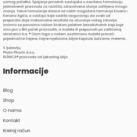
samog početka. Spajanje prirodnih sastojaka u savršenu formulaciju
jedinstvenih proizvoda za različita zdravstvena stanja zahtijeva mnogo
znanja. Takve formulacije dolaze od naših magistara farmacije Envera i
Kenana Agića, a sastojci koje sadrže osiguravaju da svaki od
preparata daje maksimalne rezultate za očuvanje vašeg zdravlja.
Iznimno se ponosimo našom širokom paletom bezalkoholnih kapi koje
smo prvi u BiH počeli proizvoditi, a možete ih prepoznati po zaštićenoj
skraćenici b.a. ® Osim toga u našem asortimanu možete pronaći
pojedinačne čajeve, čajne mješavine, biljne kapsule, balzame, meleme…
S ljubavlju,
Phyto-Pharm d.o.o,
RIZNICA® proizvoda od ljekovitog bilja
Informacije
Blog
Shop
O nama
Kontakt
Kreiraj račun