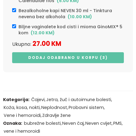
Calendulae flos
(
5.00
KM
)
Bezalkoholne kapi NEVEN 30 ml - Tinktura
nevena bez alkohola
(
10.00
KM
)
Biljne vaginalete kod cisti i mioma GinoMIX® 5
kom
(
12.00
KM
)
27.00
KM
Ukupno:
DODAJ ODABRANO U KORPU (3)
Kategorija:
Čajevi
,
Jetra, žuč i autoimune bolesti
,
Koža, kosa, nokti
,
Neplodnost
,
Probavni sistem
,
Vene i hemoroidi
,
Zdravlje žene
Oznaka:
bubrežne bolesti
,
Neven čaj
,
Neven cvijet
,
PMS
,
vene i hemoroidi