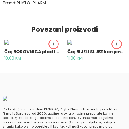
Brand:
PHYTO-PHARM
Povezani proizvodi
Čaj BOROVNICA plod 100g – Myrtili fructus
Čaj BIJELI SLJEZ korijen 50g – Althaeae radix
18.00
KM
11.00
KM
Pod zaštićenim brendom RIZNICA®, Phyto-Pharm d.o.o., mala porodična
firma iz Sarajeva, od 2000. godine razvija prirodne preparate koji ne
sadrže vještačke boje, aditive, mirise niti konzervanse, već isključivo
prirodne sirovine. Svi naši proizvodi su rađeni sa puno ljubavi, pažnje i
znanja kako bismo obezbjedili kvalitet koji naši kupci prepoznaju od