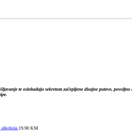
šljavanje te oslobađaju sekretom začepljene disajne puteve, povoljno d
ipe.
z alkohola
19.90
KM