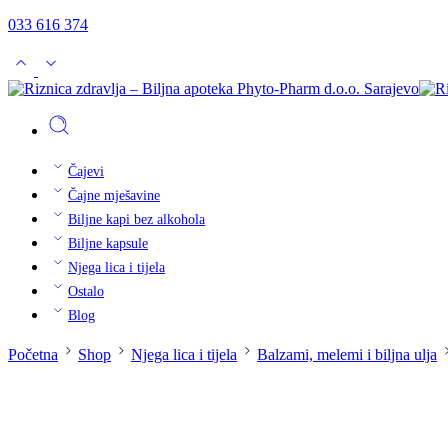
033 616 374
Čajevi
Čajne mješavine
Biljne kapi bez alkohola
Biljne kapsule
Njega lica i tijela
Ostalo
Blog
Početna
Shop
Njega lica i tijela
Balzami, melemi i biljna ulja