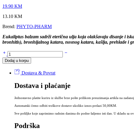
19.90
KM
13.10
KM
Brend:
PHYTO-PHARM
Eukaliptus balzam sadrži eterična ulja koja olakšavaju disanje i iska
bronhitis), bronhijalnog katara, nosnog katara, kašlja, prehlade i gr
EUKALIPTUS
balzam
Dodaj u korpu
30ml
količina
Dostava & Povrat
Dostava i plaćanje
Jednostavno platite kuriru iz službe brze pošte prilikom preuzimanja artikla na zadanoj
Automatski ćemo odbiti troškove dostave ukoliko iznos prelazi 50,00KM.
Sve pošiljke koje zaprimimo radnim danima do podne šaljemo isti dan. U skladu sa ovi
Podrška