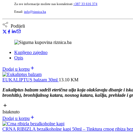
Za sve informacije možete nas kontaktirati
+387 33 616 374
Email:
info@riznica.ba
Podijeli
Kupljeno zajedno
Opis
Dodaj u korpu
EUKALIPTUS balzam 30ml
13.10
KM
Eukaliptus balzam sadrži eterična ulja koja olakšavaju disanje i iska
bronhitis), bronhijalnog katara, nosnog katara, kašlja, prehlade i gr
Istaknuto
Dodaj u korpu
CRNA RIBIZLA bezalkoholne kapi 50ml – Tinktura crnog ribiza be