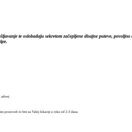
šljavanje te oslobađaju sekretom začepljene disajne puteve, povoljno d
ipe.
 adresi.
m proizvodi će biti na Vašoj lokaciji u roku od 2-3 dana.