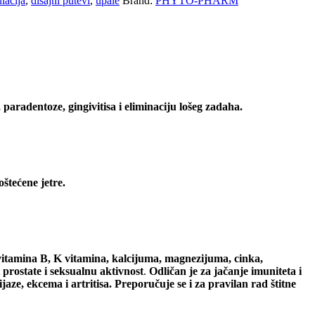
ulacija
,
disajni putevi
,
upale
Brand:
PHYTO-PHARM
paradentoze, gingivitisa i eliminaciju lošeg zadaha.
štećene jetre.
vitamina B, K vitamina, kalcijuma, magnezijuma, cinka,
prostate i seksualnu aktivnost
.
Odličan je za jačanje imuniteta i
jaze, ekcema i artritisa. Preporučuje se i za pravilan rad štitne