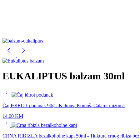
EUKALIPTUS balzam 30ml
Čaj IĐIROT podanak 90g - Kalmus, Komuš, Calami rhizoma
14.00
KM
CRNA RIBIZLA bezalkoholne kapi 50ml - Tinktura crnog ribiza bez