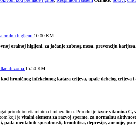
oizvodi kod prehlade i gripe
,
Respiratorni sistem
Oznake:
bolovi
,
cirk
a oralnu higijenu
10.00
KM
noj oralnoj higijeni, za jačanje zubnog mesa, prevenciju karijesa, 
illae rhizoma
15.50
KM
 kod hroničnog infekcionog katara crijeva, upale debelog crijeva i o
bogat prirodnim vitaminima i mineralima. Prirodni je
izvor vitamina C, 
om koji je
vitalni element za razvoj sperme, za normalnu aktivnost 
i, pada mentalnih sposobnosti, bronhitisa, depresije, anemije, psori