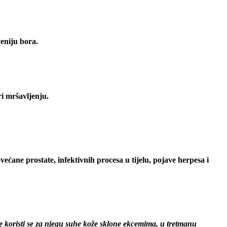
veniju bora.
i mršavljenju.
povećane prostate,
infektivnih procesa u tijelu,
pojave herpesa i
e koristi se za njegu suhe kože sklone ekcemima, u tretmanu