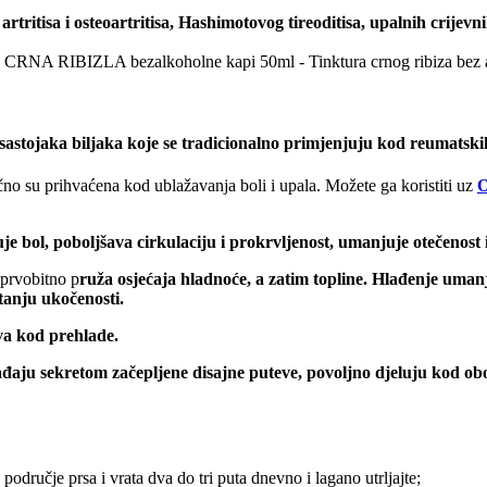
tritisa i osteoartritisa, Hashimotovog tireoditisa, upalnih crijevni
CRNA RIBIZLA bezalkoholne kapi 50ml - Tinktura crnog ribiza bez
stojaka biljaka koje se
tradicionalno primjenjuju kod reumatskih
čno su prihvaćena kod ublažavanja boli i upala. Možete ga koristiti uz
O
e bol, poboljšava cirkulaciju i prokrvljenost, umanjuje otečenost 
prvobitno p
ruža osjećaja hladnoće, a zatim topline. Hlađenje umanj
tanju ukočenosti.
va kod prehlade.
ađaju sekretom začepljene disajne puteve, povoljno djeluju kod obolj
odručje prsa i vrata dva do tri puta dnevno i lagano utrljajte;