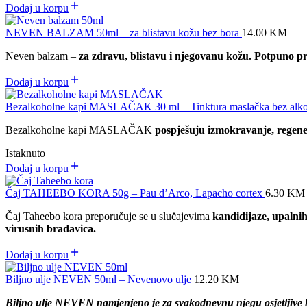
Dodaj u korpu
NEVEN BALZAM 50ml – za blistavu kožu bez bora
14.00
KM
Neven balzam –
za zdravu, blistavu i njegovanu kožu. Potpuno pri
Dodaj u korpu
Bezalkoholne kapi MASLAČAK 30 ml – Tinktura maslačka bez alk
Bezalkoholne kapi MASLAČAK
pospješuju izmokravanje, regener
Istaknuto
Dodaj u korpu
Čaj TAHEEBO KORA 50g – Pau d’Arco, Lapacho cortex
6.30
KM
Čaj Taheebo kora preporučuje se u slučajevima
kandidijaze,
upalnih
virusnih bradavica.
Dodaj u korpu
Biljno ulje NEVEN 50ml – Nevenovo ulje
12.20
KM
Biljno ulje NEVEN namjenjeno je za svakodnevnu njegu osjetljive ko