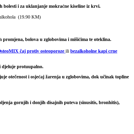
h bolesti i za uklanjanje mokraćne kiseline iz krvi.
 alkohola
(
19.90
KM
)
 promjena, bolova u zglobovima i mišićima te oteklina.
steoMIX čaj protiv osteoporoze
ili
bezalkoholne kapi crne
i djeluje protuupalno.
uje otečenost i osjećaj žarenja u zglobovima, dok učinak topline
enja gornjih i donjih disajnih puteva (sinusitis, bronhitis),