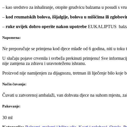
– kao sredstvo za inhaliranje, otopite grudvicu balzama u posudi s vr
–
kod reumatskih bolova, išijalgije, bolova u mišićima ili zglobov
–
ruke uvijek dobro operite nakon upotrebe
EUKALIPTUS balz
Napomena:
Ne preporučuje se primjena kod djece mlađe od 6 godina, niti u toku t
U slučaju pojave crvenila i svrbeža prekinuti primjenu! Sve informacije
nije zamjena za zdravu i uravnoteženu ishranu.
Proizvod nije namijenjen za dijagnozu, tretman ili liječenje bilo koje
Način čuvanja:
Čuvati u zatvorenoj ambalaži, van dohvata djece na suhom mjestu, zašt
Pakovanje:
30 ml