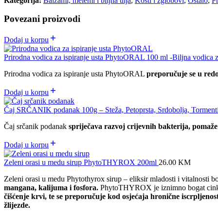
Kategorija:
Balzami, melemi i biljna ulja
,
Kosti i zglobovi
,
Ostalo
,
Pr
Povezani proizvodi
Dodaj u korpu
Prirodna vodica za ispiranje usta PhytoORAL 100 ml -Biljna vodica z
Prirodna vodica za ispiranje usta PhytoORAL
preporučuje se u redov
Dodaj u korpu
Čaj SRČANIK podanak 100g – Steža, Petoprsta, Srdobolja, Torment
Čaj srčanik podanak
spriječava razvoj crijevnih bakterija, pomaže
Dodaj u korpu
Zeleni orasi u medu sirup PhytoTHYROX 200ml
26.00
KM
Zeleni orasi u medu Phytothyrox sirup – eliksir mladosti i vitalnosti 
mangana, kalijuma i fosfora.
PhytoTHYROX je iznimno bogat cink
čišćenje krvi, te se preporučuje kod osjećaja hronične iscrpljenost
žlijezde.