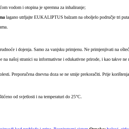
ućom vodom i otopina je spremna za inhaliranje;
ima
lagano utrljajte EUKALIPTUS balzam na oboljelo područje tri put
ama.
rudnoće i dojenja. Samo za vanjsku primjenu. Ne primjenjivati na ošteć
 na našoj stranici su informativne i edukativne prirode, i kao takve ne 
 bolesti. Preporučena dnevna doza se ne smije prekoračiti. Prije korište
ićeno od svjetlosti i na temperaturi do 25°C.