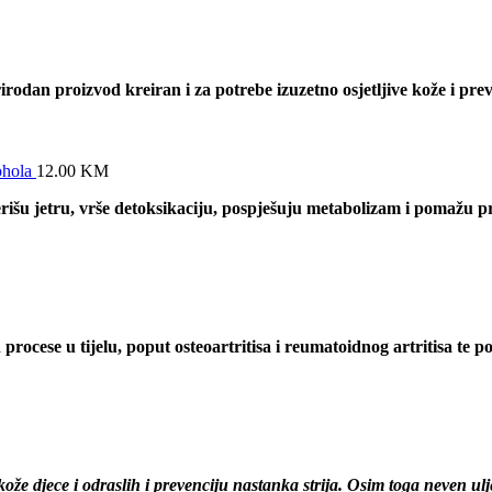
rodan proizvod kreiran i za potrebe izuzetno osjetljive kože i pre
ohola
12.00
KM
išu jetru, vrše detoksikaciju, pospješuju metabolizam i pomažu pr
 procese u tijelu, poput osteoartritisa i reumatoidnog artritisa te 
že djece i odraslih i prevenciju nastanka strija. Osim toga neven ulj