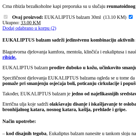
Crna ribizla bezalkoholne kapi preporuka su u slučaju
reumatoidnog ar
Ovaj proizvod:
EUKALIPTUS balzam 30ml
(
13.10
KM
)
Ukupno:
33.00
KM
Dodaj odabrano u korpu (2)
EUKALIPTUS balzam sadrži jedinstvenu kombinaciju aktivnih sa
Blagotvorna djelovanja kamfora, mentola, klinčića i eukaliptusa i nau
ribizle.
EUKALIPTUS balzam
prodire duboko u kožu, učinkovito smanjuj
Specifičnost djelovanja EUKALIPTUS balzama ogleda se u tome da 
pomaže pri smanjenju osjećaja boli, poticanju cirkulacije i popuš
Također, EUKALIPTUS balzam je
jedno od najefikasnijih sredsta
Eterična ulja koje sadrži
olakšavaju disanje i iskašljavanje te oslob
bronhijalnog katara, nosnog katara, kašlja, prehlade i gripe.
Način upotrebe:
–
kod disajnih tegoba
, Eukaliptus balzam nanesite u tankom sloju na p