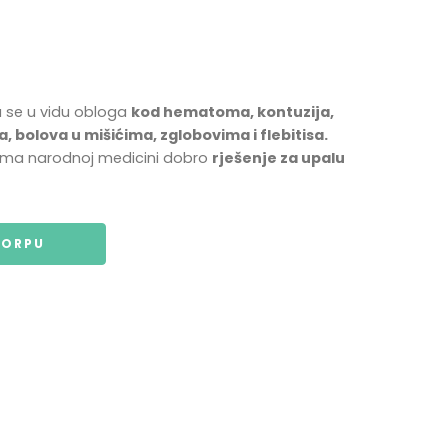
 se u vidu obloga
kod hematoma, kontuzija,
 bolova u mišićima, zglobovima i flebitisa.
rema narodnoj medicini dobro
rješenje za upalu
KORPU