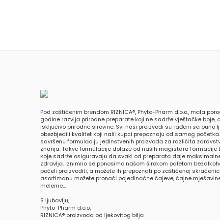
Pod zaštićenim brendom RIZNICA®, Phyto-Pharm d.o.o., mala poro
godine razvija prirodne preparate koji ne sadrže vještačke boje, a
isključivo prirodne sirovine. Svi naši proizvodi su rađeni sa puno 
obezbjedili kvalitet koji naši kupci prepoznaju od samog početka
savršenu formulaciju jedinstvenih proizvoda za različita zdravs
znanja. Takve formulacije dolaze od naših magistara farmacije 
koje sadrže osiguravaju da svaki od preparata daje maksimalne
zdravlja. Iznimno se ponosimo našom širokom paletom bezalkohol
počeli proizvoditi, a možete ih prepoznati po zaštićenoj skraćeni
asortimanu možete pronaći pojedinačne čajeve, čajne mješavine,
meleme…
S ljubavlju,
Phyto-Pharm d.o.o,
RIZNICA® proizvoda od ljekovitog bilja