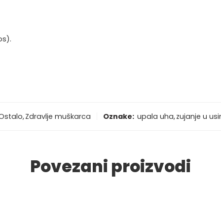
os).
Ostalo
,
Zdravlje muškarca
Oznake:
upala uha
,
zujanje u us
Povezani proizvodi