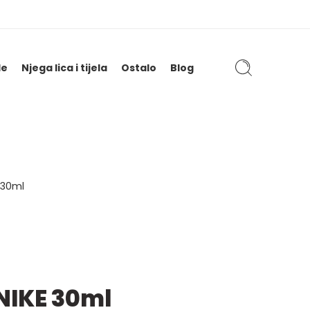
le
Njega lica i tijela
Ostalo
Blog
 30ml
NIKE 30ml