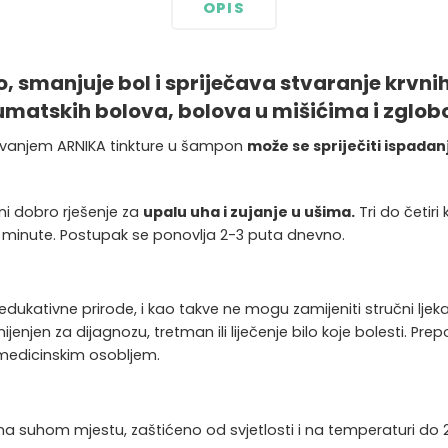
OPIS
o, smanjuje bol i spriječava stvaranje krvn
atskih bolova, bolova u mišićima i zglobov
avanjem ARNIKA tinkture u šampon
može se spriječiti ispadanj
ni dobro rješenje za
upalu uha i zujanje u ušima.
Tri do četir
ije minute. Postupak se ponovlja 2-3 puta dnevno.
edukativne prirode, i kao takve ne mogu zamijeniti stručni ljeka
jenjen za dijagnozu, tretman ili liječenje bilo koje bolesti. Pr
 medicinskim osobljem.
 suhom mjestu, zaštićeno od svjetlosti i na temperaturi do 25°