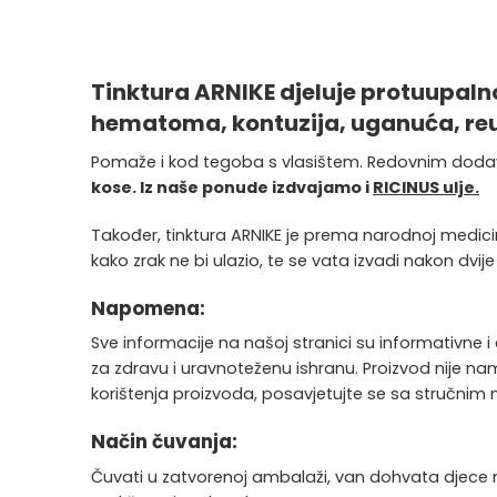
Tinktura ARNIKE djeluje protuupaln
hematoma, kontuzija, uganuća, reum
Pomaže i kod tegoba s vlasištem. Redovnim dod
kose. Iz naše ponude izdvajamo i
RICINUS ulje.
Također, tinktura ARNIKE je prema narodnoj medici
kako zrak ne bi ulazio, te se vata izvadi nakon dv
Napomena:
Sve informacije na našoj stranici su informativne i 
za zdravu i uravnoteženu ishranu. Proizvod nije nami
korištenja proizvoda, posavjetujte se sa stručnim
Način čuvanja:
Čuvati u zatvorenoj ambalaži, van dohvata djece na