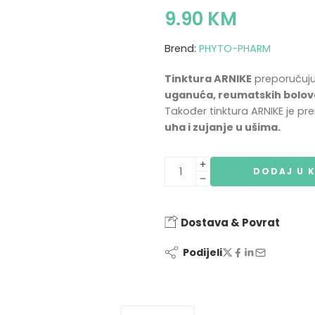
9.90
KM
Brend:
PHYTO-PHARM
Tinktura ARNIKE
preporučuju
uganuća, reumatskih bolova,
Također tinktura ARNIKE je p
uha i zujanje u ušima.
DODAJ U 
Dostava & Povrat
Podijeli