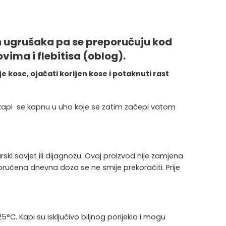
ih ugrušaka
pa se preporučuju kod
ima i flebitisa (oblog).
e kose, ojačati korijen kose i potaknuti rast
i kapi se kapnu u uho koje se zatim začepi vatom
rski savjet ili dijagnozu. Ovaj proizvod nije zamjena
eporučena dnevna doza se ne smije prekoračiti. Prije
C. Kapi su isključivo biljnog porijekla i mogu