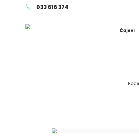
033 616 374
Čajevi
Poče