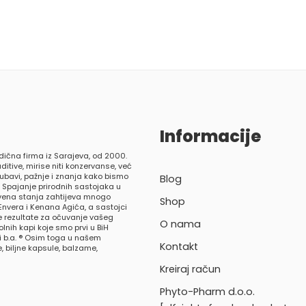
Informacije
dična firma iz Sarajeva, od 2000.
ditive, mirise niti konzervanse, već
ljubavi, pažnje i znanja kako bismo
Blog
. Spajanje prirodnih sastojaka u
tvena stanja zahtijeva mnogo
Shop
Envera i Kenana Agića, a sastojci
 rezultate za očuvanje vašeg
O nama
nih kapi koje smo prvi u BiH
ci b.a. ® Osim toga u našem
Kontakt
 biljne kapsule, balzame,
Kreiraj račun
Phyto-Pharm d.o.o.