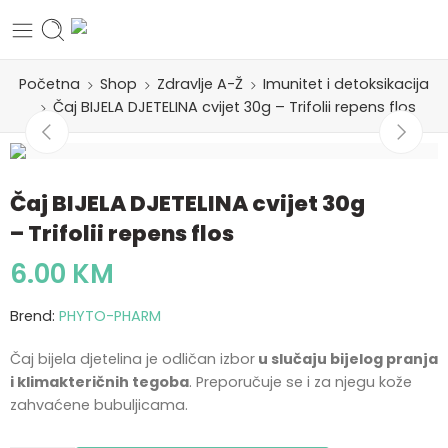
Početna
Shop
Zdravlje A-Ž
Imunitet i detoksikacija
Čaj BIJELA DJETELINA cvijet 30g – Trifolii repens flos
Čaj BIJELA DJETELINA cvijet 30g
– Trifolii repens flos
6.00
KM
Brend:
PHYTO-PHARM
Čaj bijela djetelina je odličan izbor
u slučaju bijelog pranja
i klimakteričnih tegoba
. Preporučuje se i za njegu kože
zahvaćene bubuljicama.