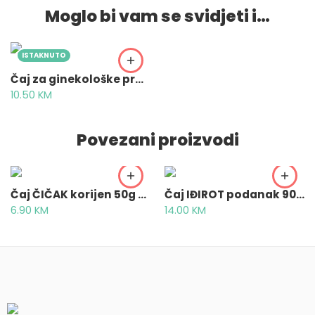
Moglo bi vam se svidjeti i…
ISTAKNUTO
Čaj za ginekološke probleme GinoMIX® 50g – za intimno zdravlje žena svih dobnih skupina
10.50
KM
Povezani proizvodi
Čaj ČIČAK korijen 50g – Bardanae radix
Čaj IĐIROT podanak 90g – Kalmus, Komuš, Calami rhizoma
6.90
KM
14.00
KM