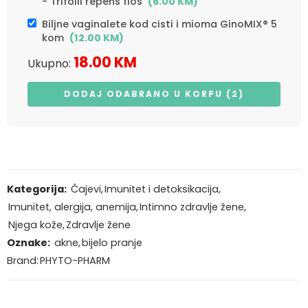
- Trifolii repens flos
(
6.00
KM
)
Biljne vaginalete kod cisti i mioma GinoMIX® 5
kom
(
12.00
KM
)
18.00
KM
Ukupno:
DODAJ ODABRANO U KORPU (2)
Kategorija:
Čajevi
,
Imunitet i detoksikacija
,
Imunitet, alergija, anemija
,
Intimno zdravlje žene
,
Njega kože
,
Zdravlje žene
Oznake:
akne
,
bijelo pranje
Brand:
PHYTO-PHARM