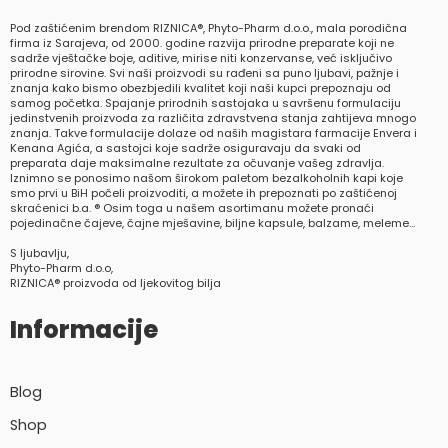
Pod zaštićenim brendom RIZNICA®, Phyto-Pharm d.o.o., mala porodična
firma iz Sarajeva, od 2000. godine razvija prirodne preparate koji ne
sadrže vještačke boje, aditive, mirise niti konzervanse, već isključivo
prirodne sirovine. Svi naši proizvodi su rađeni sa puno ljubavi, pažnje i
znanja kako bismo obezbjedili kvalitet koji naši kupci prepoznaju od
samog početka. Spajanje prirodnih sastojaka u savršenu formulaciju
jedinstvenih proizvoda za različita zdravstvena stanja zahtijeva mnogo
znanja. Takve formulacije dolaze od naših magistara farmacije Envera i
Kenana Agića, a sastojci koje sadrže osiguravaju da svaki od
preparata daje maksimalne rezultate za očuvanje vašeg zdravlja.
Iznimno se ponosimo našom širokom paletom bezalkoholnih kapi koje
smo prvi u BiH počeli proizvoditi, a možete ih prepoznati po zaštićenoj
skraćenici b.a. ® Osim toga u našem asortimanu možete pronaći
pojedinačne čajeve, čajne mješavine, biljne kapsule, balzame, meleme…
S ljubavlju,
Phyto-Pharm d.o.o,
RIZNICA® proizvoda od ljekovitog bilja
Informacije
Blog
Shop