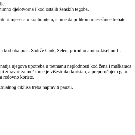
ije.
znimno djelotvorna i kod ostalih ženskih tegoba.
ti tri mjeseca u kontinuitetu, s time da prilikom mjesečnice trebate
na kod oba pola. Sadrže Cink, Selen, prirodnu amino-kiselinu L-
znatija njegova upotreba u tretmanu neplodnosti kod žena i muškaraca.
veni zdravac za muškarce je višestruko koristan, a preporučujem ga u
a redovno koriste.
trualnog ciklusa treba napraviti pauzu.