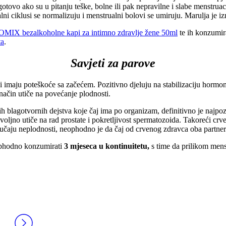
tovo ako su u pitanju teške, bolne ili pak nepravilne i slabe menstruac
lni ciklusi se normalizuju i menstrualni bolovi se umiruju. Marulja je i
MIX bezalkoholne kapi za intimno zdravlje žene 50ml
te ih konzumira
ta
.
Savjeti za parove
i imaju poteškoće sa začećem. Pozitivno djeluju na stabilizaciju hormo
 način utiče na povećanje plodnosti.
h blagotvornih dejstva koje čaj ima po organizam, definitivno je najpo
voljno utiče na rad prostate i pokretljivost spermatozoida. Takoreći cr
učaju neplodnosti, neophodno je da čaj od crvenog zdravca oba partner
ophodno konzumirati
3 mjeseca u kontinuitetu,
s time da prilikom mens