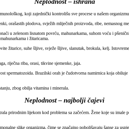
Neplodnost – ishrana
munološkog, koji zajednički kontrolišu sve procese u našem organizmu,
nki, orašastih plodova, svježih mliječnih proizvoda, ribe, nemasnog mes
ronaći u zelenom lisnatom povrću, mahunarkama, suhom voću i pšeničnim 
, mahunarkama i žitaricama.
vite žitarice, suhe šljive, svježe šljive, slanutak, brokula, kelj. Istov
, riječna riba, orasi, tikvine sjemenke, jaja.
jivost spermatozoida. Brazilski orah je čudotvorna namirnica koja obilu
anju, zbog obilja vitamina i minerala.
Neplodnost – najbolji čajevi
rodnim lijekom kod problema sa začećem. Žene koje su imale poteškoć
rmonalne slike organizma, čime se značajno poboljšavaju šanse za us