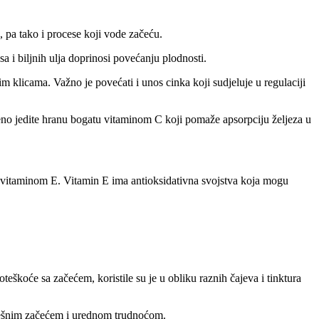
 pa tako i procese koji vode začeću.
a i biljnih ulja doprinosi povećanju plodnosti.
klicama. Važno je povećati i unos cinka koji sudjeluje u regulaciji
remeno jedite hranu bogatu vitaminom C koji pomaže apsorpciju željeza u
je vitaminom E. Vitamin E ima antioksidativna svojstva koja mogu
e sa začećem, koristile su je u obliku raznih čajeva i tinktura
pješnim začećem i urednom trudnoćom.