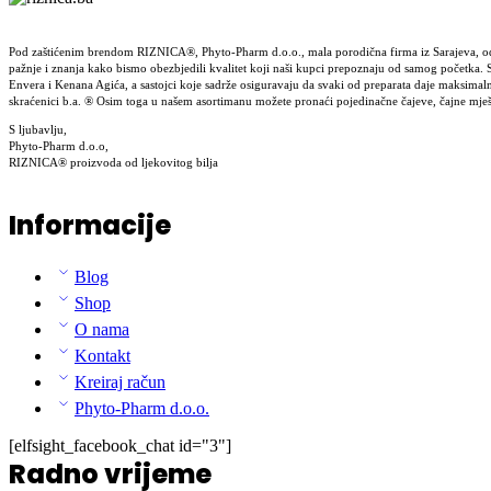
Pod zaštićenim brendom RIZNICA®, Phyto-Pharm d.o.o., mala porodična firma iz Sarajeva, od 2000
pažnje i znanja kako bismo obezbjedili kvalitet koji naši kupci prepoznaju od samog početka. S
Envera i Kenana Agića, a sastojci koje sadrže osiguravaju da svaki od preparata daje maksima
skraćenici b.a. ® Osim toga u našem asortimanu možete pronaći pojedinačne čajeve, čajne mje
S ljubavlju,
Phyto-Pharm d.o.o,
RIZNICA® proizvoda od ljekovitog bilja
Informacije
Blog
Shop
O nama
Kontakt
Kreiraj račun
Phyto-Pharm d.o.o.
[elfsight_facebook_chat id="3"]
Radno vrijeme