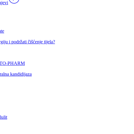
ajevi
ate
iju i podržati čišćenje tijela?
 PHYTO-PHARM
ralna kandidijaza
lulit