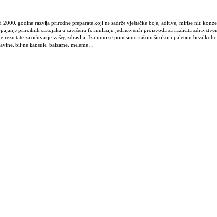
. godine razvija prirodne preparate koji ne sadrže vještačke boje, aditive, mirise niti konzerv
pajanje prirodnih sastojaka u savršenu formulaciju jedinstvenih proizvoda za različita zdravstve
lne rezultate za očuvanje vašeg zdravlja. Iznimno se ponosimo našom širokom paletom bezalkoholn
šavine, biljne kapsule, balzame, meleme…