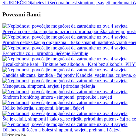
SLJEDEĆE
Dijabetes ili šećerna bolest simptomi, savjeti, prehrana i č
Povezani članci
Povećana prostata: simptomi, uzroci i prirodna podrška zdravlju prost
Prirodna detoksikacija organizma – kako smanjiti nadutost, vratiti energ
Escherichia coli - prirodno liječenje Ešerihije
Bezalkoholne kapi - Tinkture bez alkohola - Kapi bez alkohola-
Candida albicans, kandida - čaj protiv Kandide, vaginalna, crijevna, o
Menopauza, simptomi, savjeti i prirodna rješenja
Sindrom hroničnog umora - simptomi, preporuke i savjeti
Heliko bakterija, simptomi, ishrana i čajevi
Šta je celulit, simptomi i kako ga se riješiti prirodnim putem - čaj za ce
Dijabetes ili šećerna bolest simptomi, savjeti, prehrana i čajevi