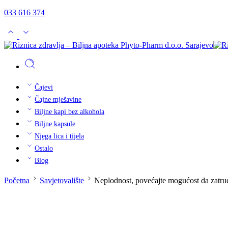
033 616 374
Čajevi
Čajne mješavine
Biljne kapi bez alkohola
Biljne kapsule
Njega lica i tijela
Ostalo
Blog
Početna
Savjetovalište
Neplodnost, povećajte mogućost da zatrud