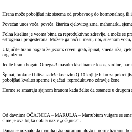
Hrana može poboljšati niz sistema od probavnog do hormonalnog ili i
Povećan unos voća, povrća, žitarica cjelovitog zrna, mahunarki, sjeme
Folna kiselina je veoma bitna za reproduktivno zdravlje, a može se p
estrogena i progesterona. Možete ga naći u mesu, ribi, sušenom voću
Uključite hranu bogatu željezom: crveni grah, špinat, smeđa riža, cjelo
organizmu.
Jedite hranu bogatu Omega-3 masnim kiselinama: losos, sardine, haringa
Špinat, brokule i blitva sadrže koenzim Q 10 koji je bitan za pokretl
poboljšati kvalitet sperme i ojačati reproduktivno zdravlje žene.
Hurme se smatraju sjajnom hranom kada želite da ostanete u drugom st
Od davnima OČAJNICA – MARULJA – Marrubium vulgare se smatrala pri
čime je ova biljka dobila naziv „očajnica“.
Danas je poznato da marulja igra ogromnu ulogu u normaliziranju ho