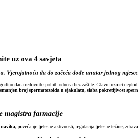
ite uz ova 4 savjeta
a. Vjerojatnoća da do začeća dođe unutar jednog mjesec
odinu dana redovnih spolnih odnosa bez zaštite. Glavni uzroci neplod
e, smanjen broj spermatozoida u ejakulatu, slaba pokretljivost sp
e magistra farmacije
h navika
, povećanje tjelesne aktivnosti, regulacija tjelesne težine, zdrava