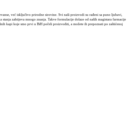
anse, već isključivo prirodne sirovine. Svi naši proizvodi su rađeni sa puno ljubavi,
na stanja zahtijeva mnogo znanja. Takve formulacije dolaze od naših magistara farmacije
ih kapi koje smo prvi u BiH počeli proizvoditi, a možete ih prepoznati po zaštićenoj