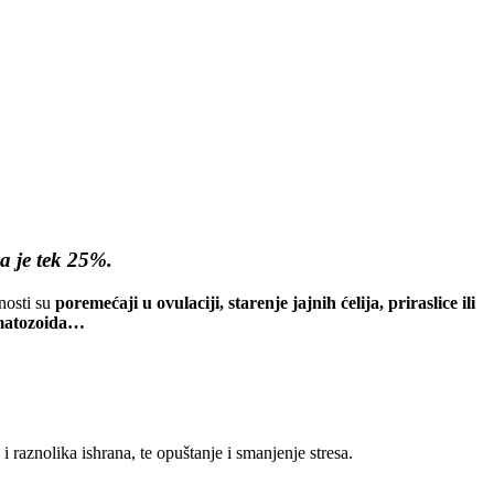
a je tek 25%.
nosti su
poremećaji u ovulaciji, starenje jajnih ćelija, priraslice ili
ermatozoida…
 i raznolika ishrana, te opuštanje i smanjenje stresa.