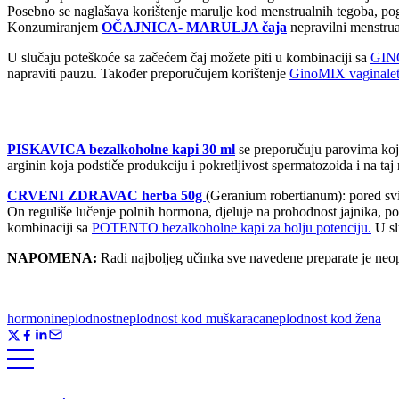
Posebno se naglašava korištenje marulje kod menstrualnih tegoba, pogo
Konzumiranjem
OČAJNICA- MARULJA čaja
nepravilni menstrua
U slučaju poteškoće sa začećem čaj možete piti u kombinaciji sa
GINO
napraviti pauzu. Također preporučujem korištenje
GinoMIX vaginale
PISKAVICA bezalkoholne kapi 30 ml
se preporučuju parovima koj
arginin koja podstiče produkciju i pokretljivost spermatozoida i na taj
CRVENI ZDRAVAC herba 50g
(Geranium robertianum): pored svi
On reguliše lučenje polnih hormona, djeluje na prohodnost jajnika, po
kombinaciji sa
POTENTO bezalkoholne kapi za bolju potenciju.
U sl
NAPOMENA:
Radi najboljeg učinka sve navedene preparate je ne
hormoni
neplodnost
neplodnost kod muškaraca
neplodnost kod žena